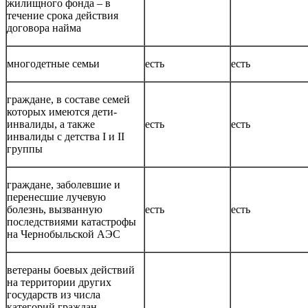
жилищного фонда – в
течение срока действия
договора найма
многодетные семьи
есть
есть
граждане, в составе семей
которых имеются дети-
инвалиды, а также
есть
есть
инвалиды с детства I и II
группы
граждане, заболевшие и
перенесшие лучевую
болезнь, вызванную
есть
есть
последствиями катастрофы
на Чернобыльской АЭС
ветераны боевых действий
на территории других
государств из числа
категорий граждан,