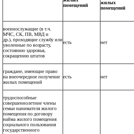
жилых
помещений
помещений
военнослужащие (в т.ч.
МЧС, СК, ПВ, МВД и
др.), проходящие службу или
есть
нет
уволенные по возрасту,
состоянию здоровья,
сокращению штатов
граждане, имеющие право
на внеочередное получение
есть
нет
жилых помещений
трудоспособные
совершеннолетние члены
семьи нанимателя жилого
помещения по договору
найма жилого помещения
социального пользования
государственного