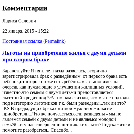
Комментарии
Лариса Салович
22 января, 2015 - 15:22
Постоянная ссылка (Permalink)
Льготы на приобретение жилья с двумя детьми
при втором браке
Здравствуйте.Я пять лет назад развелась, вторично
зарегистрировала брак с разведённым, от первого брака есть
ребёнок,от второго тоже есть ребёно...мы становимся на
очередь как нуждающие в улучшении жилищных условий,
известно,что семьям с двумя детьми предостовляеться
льготный кредит под 5%...но нам сказали, что мы не подходит
под категорию льготников,т.к. были разведены...так ли это?
P.S В предыдущих браках ни мой муж ни я жилья не
приобретали...Что же полусаеться,если разведены - мы не
являемся семьёй с двумя детьми и не являемся молодой
семьёй...и у нас совершенно нет никаких льгот?Подскажите и
помогите разобраться...Спасибо...