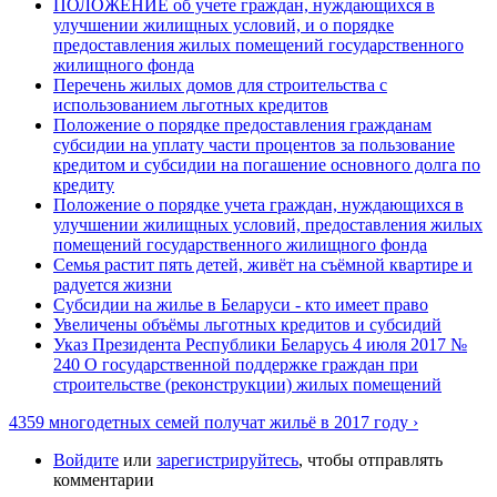
ПОЛОЖЕНИЕ об учете граждан, нуждающихся в
улучшении жилищных условий, и о порядке
предоставления жилых помещений государственного
жилищного фонда
Перечень жилых домов для строительства с
использованием льготных кредитов
Положение о порядке предоставления гражданам
субсидии на уплату части процентов за пользование
кредитом и субсидии на погашение основного долга по
кредиту
Положение о порядке учета граждан, нуждающихся в
улучшении жилищных условий, предоставления жилых
помещений государственного жилищного фонда
Семья растит пять детей, живёт на съёмной квартире и
радуется жизни
Субсидии на жилье в Беларуси - кто имеет право
Увеличены объёмы льготных кредитов и субсидий
Указ Президента Республики Беларусь 4 июля 2017 №
240 О государственной поддержке граждан при
строительстве (реконструкции) жилых помещений
4359 многодетных семей получат жильё в 2017 году ›
Войдите
или
зарегистрируйтесь
, чтобы отправлять
комментарии