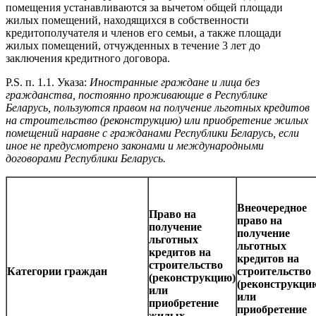
помещения устанавливаются за вычетом общей площади
жилых помещений, находящихся в собственности
кредитополучателя и членов его семьи, а также площади
жилых помещений, отчужденных в течение 3 лет до
заключения кредитного договора.
P.S. п. 1.1. Указа:
Иностранные граждане и лица без
гражданства, постоянно проживающие в Республике
Беларусь, пользуются правом на получение льготных кредитов
на строительство (реконструкцию) или приобретение жилых
помещений наравне с гражданами Республики Беларусь, если
иное не предусмотрено законами и международными
договорами Республики Беларусь.
Внеочередное
Право на
право на
получение
получение
льготных
льготных
кредитов на
кредитов на
строительство
Категории граждан
строительство
(реконструкцию)
(реконструкци
или
или
приобретение
приобретение
жилых