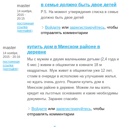
в семье должно быть двое детей
master
14 ноября,
P.S. На момент утверждения списка в семье
2015 -
должно быть двое детей
20:15
постоянная
Войдите
или
зарегистрируйтесь
, чтобы
ссылка
(permalink)
отправлять комментарии
купить дом в Минском районе в
master
деревне
14 ноября,
2015 - 20:16
Мы с мужем и двумя маленькими детьми (2,4 года и
постоянная
6 мес.) живем в общежитии в комнате 18 м
ссылка
(permalink)
квадратных. Муж живет в общежитии уже 12 лет,
стоим в очереди в исполкоме на улучшение жилья,
но ждать очень долго. Решили купить дом в
Минском районе в деревне. Можем ли мы взять
кредит на льготных основаниях и какие необходимы
документы. Заранее спасибо.
Войдите
или
зарегистрируйтесь
, чтобы
отправлять комментарии