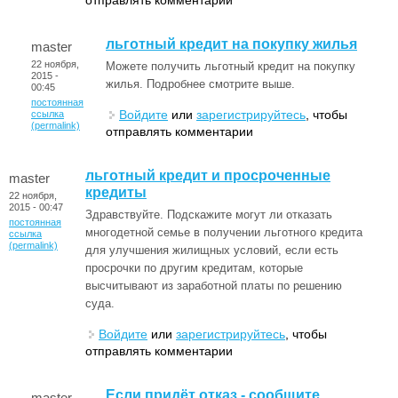
льготный кредит на покупку жилья
master
22 ноября,
Можете получить льготный кредит на покупку
2015 -
жилья. Подробнее смотрите выше.
00:45
постоянная
Войдите
или
зарегистрируйтесь
, чтобы
ссылка
(permalink)
отправлять комментарии
льготный кредит и просроченные
master
кредиты
22 ноября,
2015 - 00:47
Здравствуйте. Подскажите могут ли отказать
постоянная
многодетной семье в получении льготного кредита
ссылка
(permalink)
для улучшения жилищных условий, если есть
просрочки по другим кредитам, которые
высчитывают из заработной платы по решению
суда.
Войдите
или
зарегистрируйтесь
, чтобы
отправлять комментарии
Если придёт отказ - сообщите
master