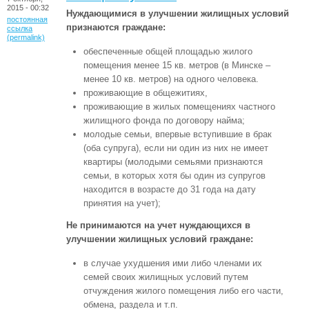
2015 - 00:32
Нуждающимися в улучшении жилищных условий
постоянная
признаются граждане:
ссылка
(permalink)
обеспеченные общей площадью жилого
помещения менее 15 кв. метров (в Минске –
менее 10 кв. метров) на одного человека.
проживающие в общежитиях,
проживающие в жилых помещениях частного
жилищного фонда по договору найма;
молодые семьи, впервые вступившие в брак
(оба супруга), если ни один из них не имеет
квартиры (молодыми семьями признаются
семьи, в которых хотя бы один из супругов
находится в возрасте до 31 года на дату
принятия на учет);
Не принимаются на учет нуждающихся в
улучшении жилищных условий граждане:
в случае ухудшения ими либо членами их
семей своих жилищных условий путем
отчуждения жилого помещения либо его части,
обмена, раздела и т.п.