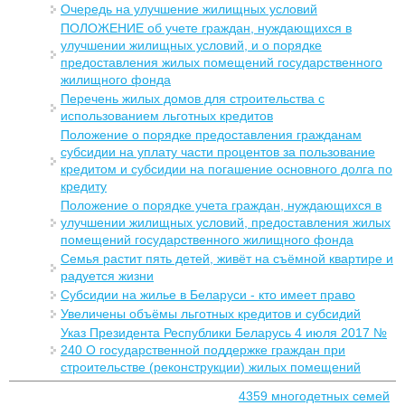
Очередь на улучшение жилищных условий
ПОЛОЖЕНИЕ об учете граждан, нуждающихся в
улучшении жилищных условий, и о порядке
предоставления жилых помещений государственного
жилищного фонда
Перечень жилых домов для строительства с
использованием льготных кредитов
Положение о порядке предоставления гражданам
субсидии на уплату части процентов за пользование
кредитом и субсидии на погашение основного долга по
кредиту
Положение о порядке учета граждан, нуждающихся в
улучшении жилищных условий, предоставления жилых
помещений государственного жилищного фонда
Семья растит пять детей, живёт на съёмной квартире и
радуется жизни
Субсидии на жилье в Беларуси - кто имеет право
Увеличены объёмы льготных кредитов и субсидий
Указ Президента Республики Беларусь 4 июля 2017 №
240 О государственной поддержке граждан при
строительстве (реконструкции) жилых помещений
4359 многодетных семей