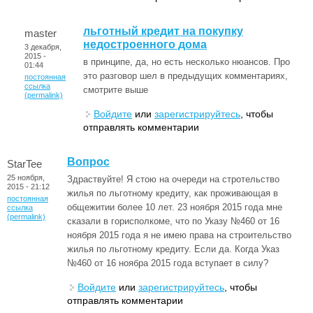
льготный кредит на покупку
master
недостроенного дома
3 декабря,
2015 -
в принципе, да, но есть несколько нюансов. Про
01:44
это разговор шел в предыдущих комментариях,
постоянная
ссылка
смотрите выше
(permalink)
Войдите
или
зарегистрируйтесь
, чтобы
отправлять комментарии
Вопрос
StarTee
25 ноября,
Здраствуйте! Я стою на очереди на стротельство
2015 - 21:12
жилья по льготному кредиту, как проживающая в
постоянная
общежитии более 10 лет. 23 ноября 2015 года мне
ссылка
(permalink)
сказали в горисполкоме, что по Указу №460 от 16
ноября 2015 года я не имею права на строительство
жилья по льготному кредиту. Если да. Когда Указ
№460 от 16 ноябра 2015 года вступает в силу?
Войдите
или
зарегистрируйтесь
, чтобы
отправлять комментарии