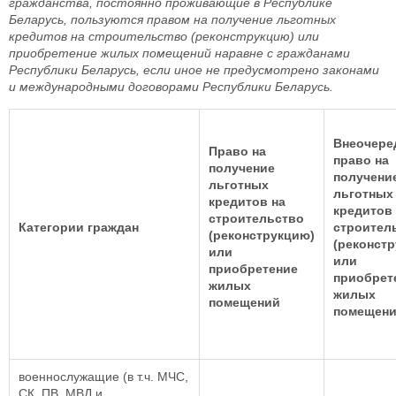
гражданства, постоянно проживающие в Республике
Беларусь, пользуются правом на получение льготных
кредитов на строительство (реконструкцию) или
приобретение жилых помещений наравне с гражданами
Республики Беларусь, если иное не предусмотрено законами
и международными договорами Республики Беларусь.
Внеочере
Право на
право на
получение
получени
льготных
льготных
кредитов на
кредитов
строительство
Категории граждан
строител
(реконструкцию)
(реконст
или
или
приобретение
приобрет
жилых
жилых
помещений
помещен
военнослужащие (в т.ч. МЧС,
СК, ПВ, МВД и