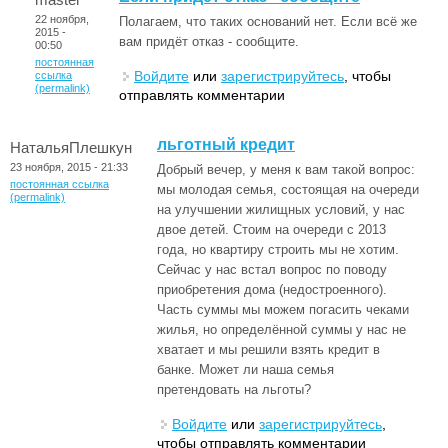
22 ноября,
Полагаем, что таких оснований нет. Если всё же
2015 -
вам придёт отказ - сообщите.
00:50
постоянная
Войдите
или
зарегистрируйтесь
, чтобы
ссылка
(permalink)
отправлять комментарии
льготный кредит
НатальяПлешкун
23 ноября, 2015 - 21:33
Добрый вечер, у меня к вам такой вопрос:
постоянная ссылка
мы молодая семья, состоящая на очереди
(permalink)
на улучшении жилищных условий, у нас
двое детей. Стоим на очереди с 2013
года, но квартиру строить мы не хотим.
Сейчас у нас встал вопрос по поводу
приобретения дома (недостроенного).
Часть суммы мы можем погасить чеками
жилья, но определённой суммы у нас не
хватает и мы решили взять кредит в
банке. Может ли наша семья
претендовать на льготы?
Войдите
или
зарегистрируйтесь
,
чтобы отправлять комментарии