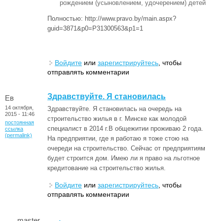
рождением (усыновлением, удочерением) детей
Полностью: http://www.pravo.by/main.aspx?
guid=3871&p0=P31300563&p1=1
Войдите
или
зарегистрируйтесь
, чтобы
отправлять комментарии
Здравствуйте. Я становилась
Ев
14 октября,
Здравствуйте. Я становилась на очередь на
2015 - 11:46
строительство жилья в г. Минске как молодой
постоянная
специалист в 2014 г.В общежитии проживаю 2 года.
ссылка
(permalink)
На предприятии, где я работаю я тоже стою на
очереди на строительство. Сейчас от предприятиям
будет строится дом. Имею ли я право на льготное
кредитование на строительство жилья.
Войдите
или
зарегистрируйтесь
, чтобы
отправлять комментарии
.
master