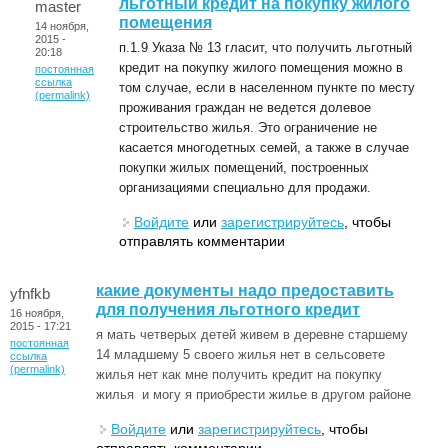
льготный кредит на покупку жилого
master
помещения
14 ноября,
2015 -
п.1.9 Указа № 13 гласит, что получить льготный
20:18
кредит на покупку жилого помещения можно в
постоянная
ссылка
том случае, если в населенном пункте по месту
(permalink)
проживания граждан не ведется долевое
строительство жилья. Это ограничение не
касается многодетных семей, а также в случае
покупки жилых помещений, построенных
организациями специально для продажи.
Войдите
или
зарегистрируйтесь
, чтобы
отправлять комментарии
какие документы надо предоставить
yfnfkb
для получения льготного кредит
16 ноября,
2015 - 17:21
я мать четверых детей живем в деревне старшему
постоянная
14 младшему 5 своего жилья нет в сельсовете
ссылка
(permalink)
жилья нет как мне получить кредит на покупку
жилья и могу я приобрести жилье в другом районе
Войдите
или
зарегистрируйтесь
, чтобы
отправлять комментарии