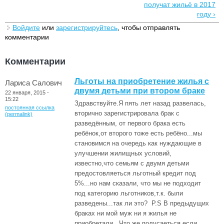
получат жильё в 2017
году ›
Войдите
или
зарегистрируйтесь
, чтобы отправлять
комментарии
Комментарии
Льготы на приобретение жилья с
Лариса Салович
двумя детьми при втором браке
22 января, 2015 -
15:22
Здравствуйте.Я пять лет назад развелась,
постоянная ссылка
вторично зарегистрировала брак с
(permalink)
разведённым, от первого брака есть
ребёнок,от второго тоже есть ребёно...мы
становимся на очередь как нуждающие в
улучшении жилищных условий,
известно,что семьям с двумя детьми
предостовляеться льготный кредит под
5%...но нам сказали, что мы не подходит
под категорию льготников,т.к. были
разведены...так ли это? P.S В предыдущих
браках ни мой муж ни я жилья не
приобретали...Что же полусаеться,если