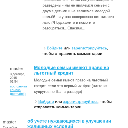
разведены - мы не являемся семьёй с
двумя детьми и не являемся молодой
семьёй...и у нас совершенно нет никаких
льгот?Подскажите и помогите
разобраться...Спасибо...
Войдите
или
зарегистрируйтесь
,
чтобы отправлять комментарии
Молодые семьи имеют право на
master
льготный кредит
3 декабря,
2015 -
Молодые семьи имеют право на льготный
01:54
кредит, если это первый их брак (никто из
постоянная
ссылка
супругов не был в разводе)
(permalink)
Войдите
или
зарегистрируйтесь
, чтобы
отправлять комментарии
об учете нуждающихся в улучшении
master
жилищных условий
7 октября,