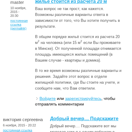
жильё стоится из расчета 20 м
master
10 ноября,
Ваш вопрос не так прост, как кажется.
2015 -
Возможны различные варианты ответа в
20:30
зависимости от того, что Вы хотите получить в
постоянная
ссылка
результате.
(permalink)
В общем порядке жильё стоится из расчета 20
2
2
м
на человека (или 15 м
если Вы проживаете
в Минске). От полученной площади отнимается
площадь имеющихся жилых помещений (в
Вашем случае - квартиры и домика).
В то же время возможны различные варианты и
решения. Задайте этот вопрос в отделе
жилищной политики, где Вы стоите на учете, и
сообщите нам, что Вам ответили.
Войдите
или
зарегистрируйтесь
, чтобы
отправлять комментарии
Добрый вечер.... Подскажите
виктория сергеевна
6 ноября, 2015 - 20:22
Добрый вечер.... Подскажите вот мы
постоянная ссылка
молодая семья с одним ребенком в