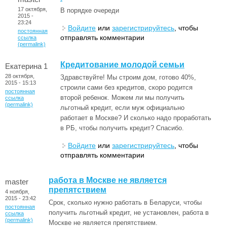
17 октября,
В порядке очереди
2015 -
23:24
Войдите
или
зарегистрируйтесь
, чтобы
постоянная
отправлять комментарии
ссылка
(permalink)
Кредитование молодой семьи
Екатерина 1
28 октября,
Здравствуйте! Мы строим дом, готово 40%,
2015 - 15:13
строили сами без кредитов, скоро родится
постоянная
второй ребенок. Можем ли мы получить
ссылка
(permalink)
льготный кредит, если муж официально
работает в Москве? И сколько надо проработать
в РБ, чтобы получить кредит? Спасибо.
Войдите
или
зарегистрируйтесь
, чтобы
отправлять комментарии
работа в Москве не является
master
препятствием
4 ноября,
2015 - 23:42
Срок, сколько нужно работать в Беларуси, чтобы
постоянная
получить льготный кредит, не установлен, работа в
ссылка
(permalink)
Москве не является препятствием.