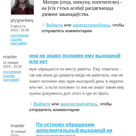
Матери (отцу, опекуну, попечителю) -
на ўсіх гэтых асобаў расцягваецца
дзеянне заканадаўства.
prygne4any
Войдите
или
зарегистрируйтесь
, чтобы
3 августа,
отправлять комментарии
2013 - 01:50
постоянная
ссылка
(permalink)
они не знают положен ему выходной
master
или нет
11 января,
2014 - 15:28
муж обращался по месту работы. Ему ответили -
постоянная
так как жена до декрета нигде не работала, они не
ссылка
(permalink)
знают положен ему один выходной день в неделю
или нет, а если положен то они не знают какие ему
нужны документы для этого и где их брать.
Войдите
или
зарегистрируйтесь
, чтобы
отправлять комментарии
По устному обращению
master
дополнительный выходной не
11 января,
2014 -