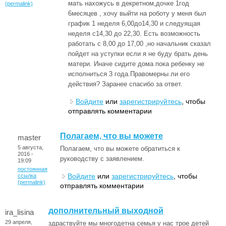
мать нахожусь в декретном,дочке 1год
(permalink)
6месяцев , хочу выйти на роботу у меня был
график 1 неделя 6,00до14,30 и следуящая
неделя с14,30 до 22,30. Есть возможность
работать с 8,00 до 17,00 ,но начальник сказал
пойдет на уступки если я не буду брать день
матери. Иначе сидите дома пока ребенку не
исполниться 3 года.Правомерны ли его
действия? Заранее спасибо за ответ.
Войдите
или
зарегистрируйтесь
, чтобы
отправлять комментарии
Полагаем, что вы можете
master
5 августа,
Полагаем, что вы можете обратиться к
2016 -
руководству с заявлением.
19:09
постоянная
Войдите
или
зарегистрируйтесь
, чтобы
ссылка
(permalink)
отправлять комментарии
дополнительный выходной
ira_lisina
29 апреля,
здраствуйте мы многодетна семья у нас трое детей