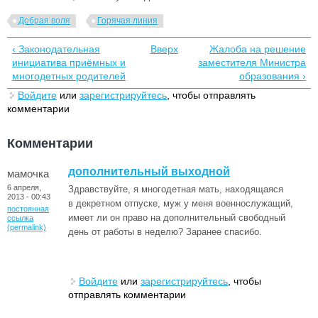
Добрая воля
Горячая линия
‹ Законодательная
Вверх
Жалоба на решение
инициатива приёмных и
заместителя Министра
многодетных родителей
образования ›
Войдите
или
зарегистрируйтесь
, чтобы отправлять
комментарии
Комментарии
дополнительный выходной
мамочка
6 апреля,
Здравствуйте, я многодетная мать, находящаяся
2013 - 00:43
в декретном отпуске, муж у меня военнослужащий,
постоянная
имеет ли он право на дополнительный свободный
ссылка
(permalink)
день от работы в неделю? Заранее спасибо.
Войдите
или
зарегистрируйтесь
, чтобы
отправлять комментарии