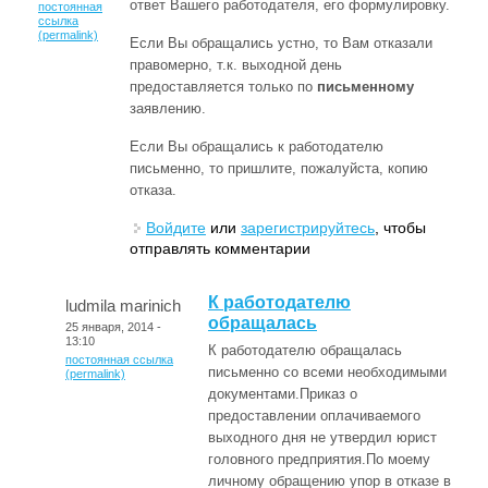
ответ Вашего работодателя, его формулировку.
постоянная
ссылка
(permalink)
Если Вы обращались устно, то Вам отказали
правомерно, т.к. выходной день
предоставляется только по
письменному
заявлению.
Если Вы обращались к работодателю
письменно, то пришлите, пожалуйста, копию
отказа.
Войдите
или
зарегистрируйтесь
, чтобы
отправлять комментарии
К работодателю
ludmila marinich
обращалась
25 января, 2014 -
13:10
К работодателю обращалась
постоянная ссылка
письменно со всеми необходимыми
(permalink)
документами.Приказ о
предоставлении оплачиваемого
выходного дня не утвердил юрист
головного предприятия.По моему
личному обращению упор в отказе в