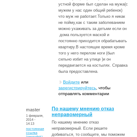
устной форме был сделан на мужа(с
мужем у нас один общий ребенок)
что муж не работает.Только я никак
не пойму,как с таким заболеванием
можно ухаживать за детьми если он
дома пользуется маской и
постоянно приходится обрабатывать
квартиру.В настоящее время кроме
того у него перелом ноги (был
сильно избит на улице )и он
передвигается на костылях. Справка
была предоставлена.
Войдите
или
зарегистрируйтесь
, чтобы
отправлять комментарии
По нашему мнению отказ
master
неправомерный
1 февраля,
2014 -
По нашему мнению отказ
14:13
неправомерный. Если решите
постоянная
ссылка
добиваться, то сообщите, мы поможем
(permalink)