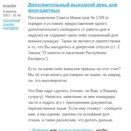
Дополнительный выходной день для
master
многодетных
8 апреля,
2013 - 01:42
Постановление Совета Министров № 1729 (о
постоянная
порядке и условиях предоставления одного
ссылка
(permalink)
дополнительного свободного от работы дня в
неделю) не содержит каких-либо ограничений для
военнослужащих. Также не является препятствием
и то, что Вы находитесь в декретном отпуске (ст. 2
Закона "О занятости населения Республики
Беларусь").
Есть ли какие-либо воинские приказы на этот счет?
Мы об этом ничего достоверно не знаем, но навряд
ли, это маловероятно.
Что Вам надо сделать (точнее, не Вам, а Вашему
супругу): Написать заявление на имя командира
части и подать его с приложением документов,
перечисленных выше. Если ему откажут - сообщите
нам, и мы оценим, законны ли основания для
отказа, а также разъясним, что делать дальше.
Войдите
или
зарегистрируйтесь
, чтобы