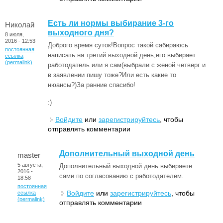
Есть ли нормы выбирание 3-го
Николай
выходного дня?
8 июля,
2016 - 12:53
Доброго время суток!Вопрос такой сабираюсь
постоянная
написать на третий выходной день,его выбирает
ссылка
(permalink)
работодатель или я сам(выбрали с женой четверг и
в заявлении пишу тоже?Или есть какие то
нюансы?)За ранние спасибо!
:)
Войдите
или
зарегистрируйтесь
, чтобы
отправлять комментарии
Дополнительный выходной день
master
5 августа,
Дополнительный выходной день выбираете
2016 -
сами по согласованию с работодателем.
18:58
постоянная
Войдите
или
зарегистрируйтесь
, чтобы
ссылка
(permalink)
отправлять комментарии