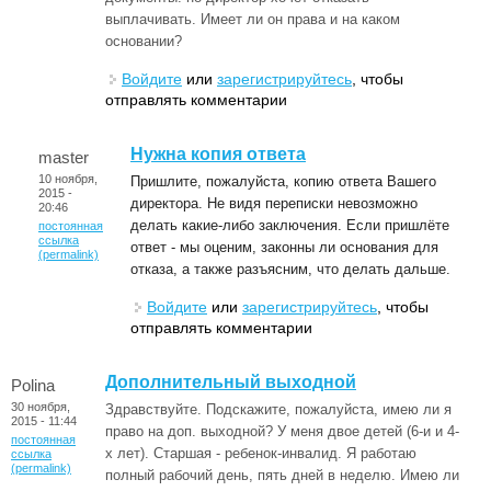
выплачивать. Имеет ли он права и на каком
основании?
Войдите
или
зарегистрируйтесь
, чтобы
отправлять комментарии
Нужна копия ответа
master
10 ноября,
Пришлите, пожалуйста, копию ответа Вашего
2015 -
директора. Не видя переписки невозможно
20:46
делать какие-либо заключения. Если пришлёте
постоянная
ссылка
ответ - мы оценим, законны ли основания для
(permalink)
отказа, а также разъясним, что делать дальше.
Войдите
или
зарегистрируйтесь
, чтобы
отправлять комментарии
Дополнительный выходной
Polina
30 ноября,
Здравствуйте. Подскажите, пожалуйста, имею ли я
2015 - 11:44
право на доп. выходной? У меня двое детей (6-и и 4-
постоянная
х лет). Старшая - ребенок-инвалид. Я работаю
ссылка
(permalink)
полный рабочий день, пять дней в неделю. Имею ли