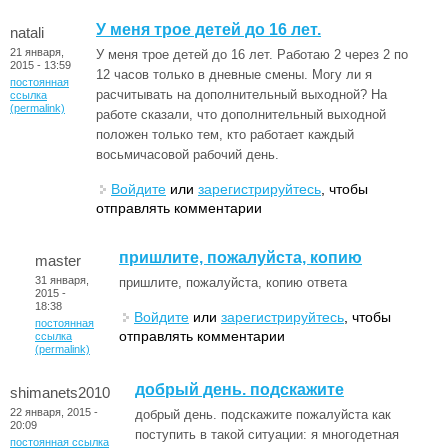
У меня трое детей до 16 лет.
natali
21 января,
У меня трое детей до 16 лет. Работаю 2 через 2 по
2015 - 13:59
12 часов только в дневные смены. Могу ли я
постоянная
расчитывать на дополнительный выходной? На
ссылка
(permalink)
работе сказали, что дополнительный выходной
положен только тем, кто работает каждый
восьмичасовой рабочий день.
Войдите
или
зарегистрируйтесь
, чтобы
отправлять комментарии
пришлите, пожалуйста, копию
master
31 января,
пришлите, пожалуйста, копию ответа
2015 -
18:38
Войдите
или
зарегистрируйтесь
, чтобы
постоянная
отправлять комментарии
ссылка
(permalink)
добрый день. подскажите
shimanets2010
22 января, 2015 -
добрый день. подскажите пожалуйста как
20:09
поступить в такой ситуации: я многодетная
постоянная ссылка