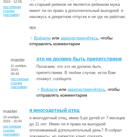
2015 - 12:58
но старший ребенок не является ребенком мужа
постоянная
имеет ли он право а дополнительный выходной. я
ссылка
(permalink)
нахожусь в декретном отпуске и ни где не работаю.
ира
Войдите
или
зарегистрируйтесь
, чтобы
отправлять комментарии
это не должно быть препятствием
master
11 ноября,
Полагаем, что это не должно быть
2015 -
препятствием. В любом случае, если Вам
00:49
откажут, сообщите.
постоянная
ссылка
(permalink)
Войдите
или
зарегистрируйтесь
, чтобы
отправлять комментарии
я многодетный отец
master
10 ноября,
я многодетный отец, имею 5-ро детей от 7 месецев
2015 - 20:44
до 11 лет. Имею ли я права на выходной
постоянная
оплачиваемый допольнительный день? Я собрал
ссылка
(permalink)
документы. но директор хочет отказать