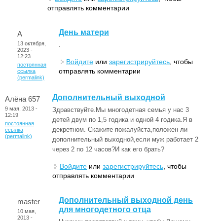
отправлять комментарии
День матери
А
13 октября,
.
2023 -
12:23
Войдите
или
зарегистрируйтесь
, чтобы
постоянная
отправлять комментарии
ссылка
(permalink)
Дополнительный выходной
Алёна 657
9 мая, 2013 -
Здравствуйте.Мы многодетная семья у нас 3
12:19
детей двум по 1,5 годика и одной 4 годика.Я в
постоянная
декретном. Скажите пожалуйста,положен ли
ссылка
(permalink)
дополнительный выходной,если муж работает 2
через 2 по 12 часов?И как его брать?
Войдите
или
зарегистрируйтесь
, чтобы
отправлять комментарии
Дополнительный выходной день
master
для многодетного отца
10 мая,
2013 -