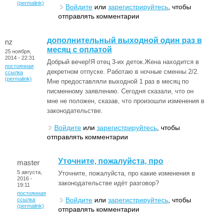
(permalink)
Войдите
или
зарегистрируйтесь
, чтобы
отправлять комментарии
дополнительный выходной один раз в
nz
месяц с оплатой
25 ноября,
2014 - 22:31
Добрый вечер!Я отец 3-их деток.Жена находится в
постоянная
декретном отпуске. Работаю в ночные сменны 2/2.
ссылка
(permalink)
Мне предоставляли выходной 1 раз в месяц по
писменному заявлению. Сегодня сказали, что он
мне не положен, сказав, что произошли изменения в
законодательстве.
Войдите
или
зарегистрируйтесь
, чтобы
отправлять комментарии
Уточните, пожалуйста, про
master
5 августа,
Уточните, пожалуйста, про какие изменения в
2016 -
законодательстве идёт разговор?
19:11
постоянная
Войдите
или
зарегистрируйтесь
, чтобы
ссылка
(permalink)
отправлять комментарии