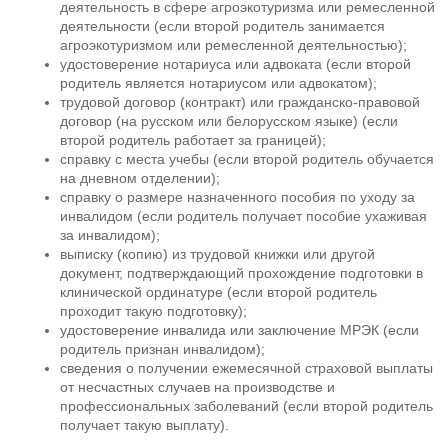
деятельность в сфере агроэкотуризма или ремесленной
деятельности (если второй родитель занимается
агроэкотуризмом или ремесленной деятельностью);
удостоверение нотариуса или адвоката (если второй
родитель является нотариусом или адвокатом);
трудовой договор (контракт) или гражданско-правовой
договор (на русском или белорусском языке) (если
второй родитель работает за границей);
справку с места учебы (если второй родитель обучается
на дневном отделении);
справку о размере назначенного пособия по уходу за
инвалидом (если родитель получает пособие ухаживая
за инвалидом);
выписку (копию) из трудовой книжки или другой
документ, подтверждающий прохождение подготовки в
клинической ординатуре (если второй родитель
проходит такую подготовку);
удостоверение инвалида или заключение МРЭК (если
родитель признан инвалидом);
сведения о получении ежемесячной страховой выплаты
от несчастных случаев на производстве и
профессиональных заболеваний (если второй родитель
получает такую выплату).