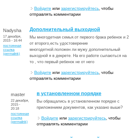
Войдите
или
зарегистрируйтесь
, чтобы
отправлять комментарии
Дополнительный выходной
Nadysha
17 декабря,
Мы многодетная семья.от первого брака ребенок и 2
2015 - 16:44
от второго,есть удостоверение
постоянная
многодетной.положен ли мужу дополнительный
ссылка
(permalink)
выходной я в декрете. На его работе сылаються на
то , что первый ребенок не от него
Войдите
или
зарегистрируйтесь
, чтобы
отправлять комментарии
в установленном порядке
master
22 декабря,
Вы обращались в установленном порядке с
2015 -
приложением документов, как указано выше?
20:18
постоянная
Войдите
или
зарегистрируйтесь
, чтобы
ссылка
(permalink)
отправлять комментарии