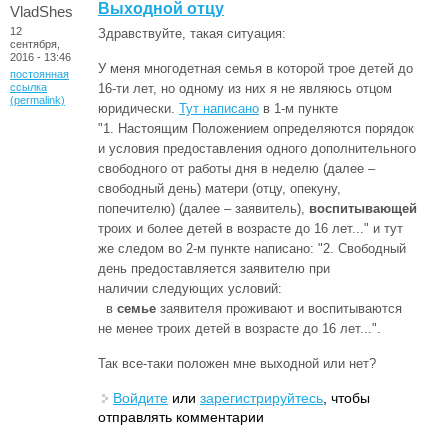
Выходной отцу
VladShes
12
Здравствуйте, такая ситуация:
сентября,
2016 - 13:46
У меня многодетная семья в которой трое детей до
постоянная
ссылка
16-ти лет, но одному из них я не являюсь отцом
(permalink)
юридически.
Тут написано
в 1-м пункте
"1. Настоящим Положением определяются порядок
и условия предоставления одного дополнительного
свободного от работы дня в неделю (далее –
свободный день) матери (отцу, опекуну,
попечителю) (далее – заявитель),
воспитывающей
троих и более детей в возрасте до 16 лет..." и тут
же следом во 2-м пункте написано: "2. Свободный
день предоставляется заявителю при
наличии следующих условий:
в
семье
заявителя проживают и воспитываются
не менее троих детей в возрасте до 16 лет...".
Так все-таки положен мне выходной или нет?
Войдите
или
зарегистрируйтесь
, чтобы
отправлять комментарии