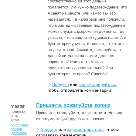
соответственно ей этот день не
полагается. Им нужно подтверждение, что
я занят на работе (или как-то так это
называется)... в налоговой мне пояснили,
что моим единственным подтверждением
может служить ксерокопия докмента, где
указано, что я заплатил единый налог. А в
бухгалтерии у супруги говорят, что этого
не достаточно. Скажите, пожалуйста, в
данной ситуации на самом деле нет
вариантов? Или что-то можно
предоставить дополнительно? Или
бухгалтерия не права? Спасибо!
Войдите
или
зарегистрируйтесь
,
чтобы отправлять комментарии
Пришлите, пожалуйста, копию
master
5 августа,
Пришлите, пожалуйста, копию ответа. Не видя
2016 -
их аргументации трудно дать оценку.
18:59
постоянная
Войдите
или
зарегистрируйтесь
, чтобы
ссылка
(permalink)
отправлять комментарии