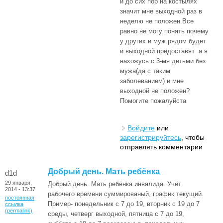
и до сих пор на костылях
значит мне выходной раз в
неделю не положен.Все
равно не могу понять почему
у других и муж рядом будет
и выходной предоставят а я
нахожусь с 3-мя детьми без
мужа(да с таким
заболеванием) и мне
выходной не положен?
Помогите пожалуйста
Войдите
или
зарегистрируйтесь
, чтобы
отправлять комментарии
Добрый день. Мать ребёнка
d1d
29 января,
Добрый день. Мать ребёнка инвалида. Учёт
2014 - 13:37
рабочего времени суммированый, график текущий.
постоянная
Пример- понедельник с 7 до 19, вторник с 19 до 7
ссылка
(permalink)
среды, четверг выходной, пятница с 7 до 19,