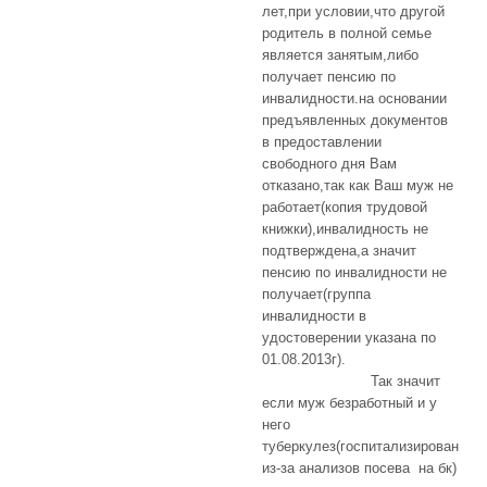
лет,при условии,что другой
родитель в полной семье
является занятым,либо
получает пенсию по
инвалидности.на основании
предъявленных документов
в предоставлении
свободного дня Вам
отказано,так как Ваш муж не
работает(копия трудовой
книжки),инвалидность не
подтверждена,а значит
пенсию по инвалидности не
получает(группа
инвалидности в
удостоверении указана по
01.08.2013г).
Так значит
если муж безработный и у
него
туберкулез(госпитализирован
из-за анализов посева на бк)