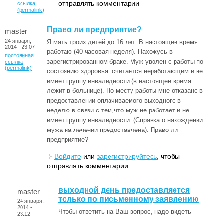
отправлять комментарии
ссылка
(permalink)
Право ли предприятие?
master
24 января,
Я мать троих детей до 16 лет. В настоящее время
2014 - 23:07
работаю (40-часовая неделя). Нахожусь в
постоянная
зарегистрированном браке. Муж уволен с работы по
ссылка
(permalink)
состоянию здоровья, считается неработающим и не
имеет группу инвалидности (в настоящее время
лежит в больнице). По месту работы мне отказано в
предоставлении оплачиваемого выходного в
неделю в связи с тем,что муж не работает и не
имеет группу инвалидности. (Справка о нахождении
мужа на лечении предоставлена). Право ли
предприятие?
Войдите
или
зарегистрируйтесь
, чтобы
отправлять комментарии
выходной день предоставляется
master
только по письменному заявлению
24 января,
2014 -
Чтобы ответить на Ваш вопрос, надо видеть
23:12