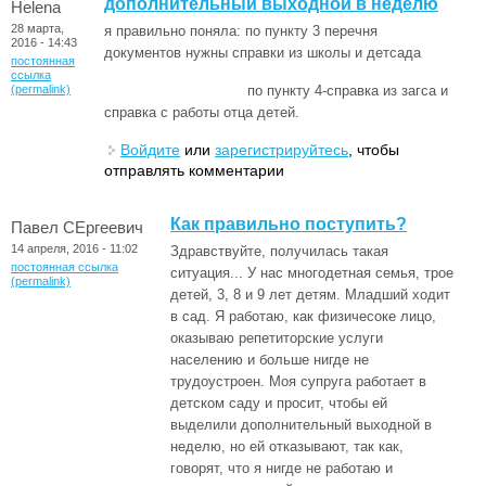
дополнительный выходной в неделю
Helena
28 марта,
я правильно поняла: по пункту 3 перечня
2016 - 14:43
документов нужны справки из школы и детсада
постоянная
ссылка
(permalink)
по пункту 4-справка из загса и
справка с работы отца детей.
Войдите
или
зарегистрируйтесь
, чтобы
отправлять комментарии
Как правильно поступить?
Павел СЕргеевич
14 апреля, 2016 - 11:02
Здравствуйте, получилась такая
постоянная ссылка
ситуация... У нас многодетная семья, трое
(permalink)
детей, 3, 8 и 9 лет детям. Младший ходит
в сад. Я работаю, как физичесоке лицо,
оказываю репетиторские услуги
населению и больше нигде не
трудоустроен. Моя супруга работает в
детском саду и просит, чтобы ей
выделили дополнительный выходной в
неделю, но ей отказывают, так как,
говорят, что я нигде не работаю и