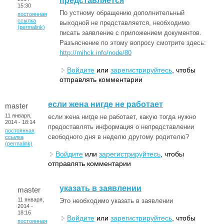
представляется
15:30
По устному обращению дополнительный
постоянная
ссылка
выходной не представляется, необходимо
(permalink)
писать заявление с приложением документов.
Разъяснение по этому вопросу смотрите здесь:
http://mihck.info/node/80
Войдите
или
зарегистрируйтесь
, чтобы
отправлять комментарии
если жена нигде не работает
master
11 января,
если жена нигде не работает, какую тогда нужно
2014 - 18:14
предоставлять информация о непредставлении
постоянная
свободного дня в неделю другому родителю?
ссылка
(permalink)
Войдите
или
зарегистрируйтесь
, чтобы
отправлять комментарии
указать в заявлении
master
11 января,
Это необходимо указать в заявлении
2014 -
18:16
Войдите
или
зарегистрируйтесь
, чтобы
постоянная