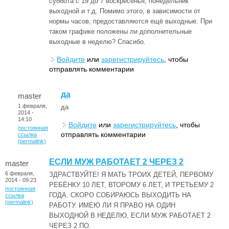
суббота с 19 до 7 воскресенья, понедельник
выходной и т.д. Помимо этого, в зависимости от
нормы часов, предоставляются ещё выходные. При
таком графике положены ли дополнительные
выходные в неделю? Спасибо.
Войдите
или
зарегистрируйтесь
, чтобы
отправлять комментарии
да
master
1 февраля,
да
2014 -
14:10
Войдите
или
зарегистрируйтесь
, чтобы
постоянная
отправлять комментарии
ссылка
(permalink)
ЕСЛИ МУЖ РАБОТАЕТ 2 ЧЕРЕЗ 2
master
6 февраля,
ЗДРАСТВУЙТЕ! Я МАТЬ ТРОИХ ДЕТЕЙ, ПЕРВОМУ
2014 - 09:23
РЕБЁНКУ 10 ЛЕТ, ВТОРОМУ 6 ЛЕТ, И ТРЕТЬЕМУ 2
постоянная
ГОДА. СКОРО СОБИРАЮСЬ ВЫХОДИТЬ НА
ссылка
(permalink)
РАБОТУ. ИМЕЮ ЛИ Я ПРАВО НА ОДИН
ВЫХОДНОЙ В НЕДЕЛЮ, ЕСЛИ МУЖ РАБОТАЕТ 2
ЧЕРЕЗ 2 ПО.