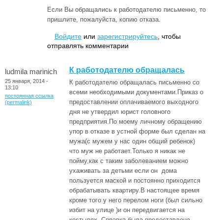
Если Вы обращались к работодателю письменно, то
пришлите, пожалуйста, копию отказа.
Войдите
или
зарегистрируйтесь
, чтобы
отправлять комментарии
К работодателю обращалась
ludmila marinich
25 января, 2014 -
К работодателю обращалась письменно со
13:10
всеми необходимыми документами.Приказ о
постоянная ссылка
предоставлении оплачиваемого выходного
(permalink)
дня не утвердил юрист головного
предприятия.По моему личному обращению
упор в отказе в устной форме был сделан на
мужа(с мужем у нас один общий ребенок)
что муж не работает.Только я никак не
пойму,как с таким заболеванием можно
ухаживать за детьми если он дома
пользуется маской и постоянно приходится
обрабатывать квартиру.В настоящее время
кроме того у него перелом ноги (был сильно
избит на улице )и он передвигается на
костылях. Справка была предоставлена.