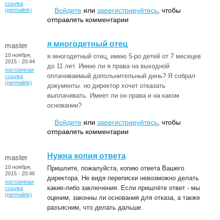
ссылка
Войдите
или
зарегистрируйтесь
, чтобы
(permalink)
отправлять комментарии
я многодетный отец
master
10 ноября,
я многодетный отец, имею 5-ро детей от 7 месецев
2015 - 20:44
до 11 лет. Имею ли я права на выходной
постоянная
оплачиваемый допольнительный день? Я собрал
ссылка
(permalink)
документы. но директор хочет отказать
выплачивать. Имеет ли он права и на каком
основании?
Войдите
или
зарегистрируйтесь
, чтобы
отправлять комментарии
Нужна копия ответа
master
10 ноября,
Пришлите, пожалуйста, копию ответа Вашего
2015 - 20:46
директора. Не видя переписки невозможно делать
постоянная
какие-либо заключения. Если пришлёте ответ - мы
ссылка
(permalink)
оценим, законны ли основания для отказа, а также
разъясним, что делать дальше.