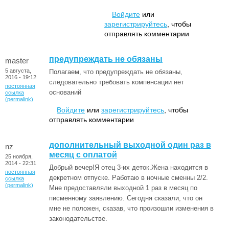
Войдите
или
зарегистрируйтесь
, чтобы
отправлять комментарии
предупреждать не обязаны
master
5 августа,
Полагаем, что предупреждать не обязаны,
2016 - 19:12
следовательно требовать компенсации нет
постоянная
оснований
ссылка
(permalink)
Войдите
или
зарегистрируйтесь
, чтобы
отправлять комментарии
дополнительный выходной один раз в
nz
месяц с оплатой
25 ноября,
2014 - 22:31
Добрый вечер!Я отец 3-их деток.Жена находится в
постоянная
декретном отпуске. Работаю в ночные сменны 2/2.
ссылка
(permalink)
Мне предоставляли выходной 1 раз в месяц по
писменному заявлению. Сегодня сказали, что он
мне не положен, сказав, что произошли изменения в
законодательстве.