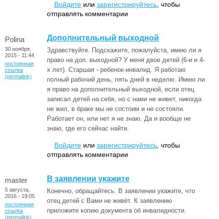
Войдите
или
зарегистрируйтесь
, чтобы
отправлять комментарии
Дополнительный выходной
Polina
30 ноября,
Здравствуйте. Подскажите, пожалуйста, имею ли я
2015 - 11:44
право на доп. выходной? У меня двое детей (6-и и 4-
постоянная
х лет). Старшая - ребенок-инвалид. Я работаю
ссылка
(permalink)
полный рабочий день, пять дней в неделю. Имею ли
я право на дополнительный выходной, если отец
записал детей на себя, но с нами не живет, никогда
не жил, в браке мы не состоим и не состояли.
Работает он, или нет я не знаю. Да и вообще не
знаю, где его сейчас найти.
Войдите
или
зарегистрируйтесь
, чтобы
отправлять комментарии
В заявлении укажите
master
5 августа,
Конечно, обращайтесь. В заявлении укажите, что
2016 - 19:05
отец детей с Вами не живёт. К заявлению
постоянная
приложите копию документа об инвалидности.
ссылка
(permalink)