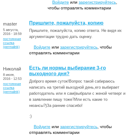
Войдите
или
зарегистрируйтесь
,
чтобы отправлять комментарии
Пришлите, пожалуйста, копию
master
5 августа,
Пришлите, пожалуйста, копию ответа. Не видя их
2016 - 18:59
аргументации трудно дать оценку.
постоянная
ссылка
Войдите
или
зарегистрируйтесь
, чтобы
(permalink)
отправлять комментарии
Есть ли нормы выбирание 3-го
Николай
выходного дня?
8 июля,
2016 - 12:53
Доброго время суток!Вопрос такой сабираюсь
постоянная
написать на третий выходной день,его выбирает
ссылка
(permalink)
работодатель или я сам(выбрали с женой четверг и
в заявлении пишу тоже?Или есть какие то
нюансы?)За ранние спасибо!
:)
Войдите
или
зарегистрируйтесь
, чтобы
отправлять комментарии