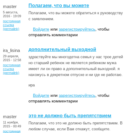
Полагаем, что вы можете
master
5 августа,
Полагаем, что вы можете обратиться к руководству
2016 - 19:09
с заявлением.
постоянная
ссылка
Войдите
или
зарегистрируйтесь
, чтобы
(permalink)
отправлять комментарии
дополнительный выходной
ira_lisina
29 апреля,
здраствуйте мы многодетна семья у нас трое детей
2015 - 12:58
но старший ребенок не является ребенком мужа
постоянная
имеет ли он право а дополнительный выходной. я
ссылка
(permalink)
нахожусь в декретном отпуске и ни где не работаю.
ира
Войдите
или
зарегистрируйтесь
, чтобы
отправлять комментарии
это не должно быть препятствием
master
11 ноября,
Полагаем, что это не должно быть препятствием. В
2015 - 00:49
любом случае, если Вам откажут, сообщите.
постоянная