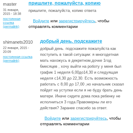
пришлите, пожалуйста, копию
master
31 января,
пришлите, пожалуйста, копию ответа
2015 - 18:38
постоянная
Войдите
или
зарегистрируйтесь
, чтобы
ссылка
отправлять комментарии
(permalink)
добрый день. подскажите
shimanets2010
22 января, 2015 -
добрый день. подскажите пожалуйста как
20:09
поступить в такой ситуации: я многодетная
постоянная ссылка
мать нахожусь в декретном,дочке 1год
(permalink)
6месяцев , хочу выйти на роботу у меня был
график 1 неделя 6,00до14,30 и следуящая
неделя с14,30 до 22,30. Есть возможность
работать с 8,00 до 17,00 ,но начальник сказал
пойдет на уступки если я не буду брать день
матери. Иначе сидите дома пока ребенку не
исполниться 3 года.Правомерны ли его
действия? Заранее спасибо за ответ.
Войдите
или
зарегистрируйтесь
, чтобы
отправлять комментарии