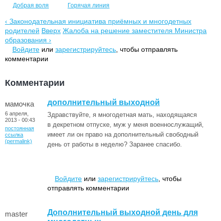
Добрая воля
Горячая линия
‹ Законодательная инициатива приёмных и многодетных
родителей
Вверх
Жалоба на решение заместителя Министра
образования ›
Войдите
или
зарегистрируйтесь
, чтобы отправлять
комментарии
Комментарии
дополнительный выходной
мамочка
6 апреля,
Здравствуйте, я многодетная мать, находящаяся
2013 - 00:43
в декретном отпуске, муж у меня военнослужащий,
постоянная
имеет ли он право на дополнительный свободный
ссылка
(permalink)
день от работы в неделю? Заранее спасибо.
Войдите
или
зарегистрируйтесь
, чтобы
отправлять комментарии
Дополнительный выходной день для
master