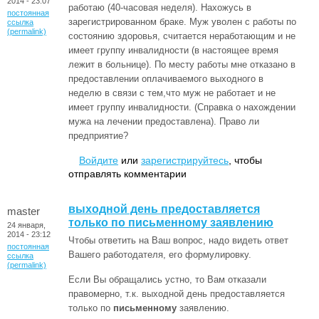
2014 - 23:07
работаю (40-часовая неделя). Нахожусь в
постоянная
зарегистрированном браке. Муж уволен с работы по
ссылка
(permalink)
состоянию здоровья, считается неработающим и не
имеет группу инвалидности (в настоящее время
лежит в больнице). По месту работы мне отказано в
предоставлении оплачиваемого выходного в
неделю в связи с тем,что муж не работает и не
имеет группу инвалидности. (Справка о нахождении
мужа на лечении предоставлена). Право ли
предприятие?
Войдите
или
зарегистрируйтесь
, чтобы
отправлять комментарии
выходной день предоставляется
master
только по письменному заявлению
24 января,
2014 - 23:12
Чтобы ответить на Ваш вопрос, надо видеть ответ
постоянная
Вашего работодателя, его формулировку.
ссылка
(permalink)
Если Вы обращались устно, то Вам отказали
правомерно, т.к. выходной день предоставляется
только по
письменному
заявлению.