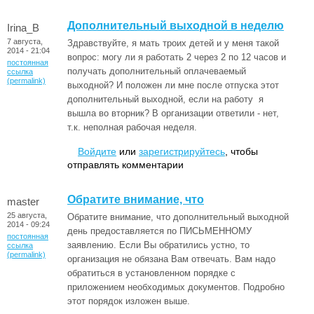
Дополнительный выходной в неделю
Irina_B
7 августа,
Здравствуйте, я мать троих детей и у меня такой
2014 - 21:04
вопрос: могу ли я работать 2 через 2 по 12 часов и
постоянная
получать дополнительный оплачеваемый
ссылка
(permalink)
выходной? И положен ли мне после отпуска этот
дополнительный выходной, если на работу я
вышла во вторник? В организации ответили - нет,
т.к. неполная рабочая неделя.
Войдите
или
зарегистрируйтесь
, чтобы
отправлять комментарии
Обратите внимание, что
master
25 августа,
Обратите внимание, что дополнительный выходной
2014 - 09:24
день предоставляется по ПИСЬМЕННОМУ
постоянная
заявлению. Если Вы обратились устно, то
ссылка
(permalink)
организация не обязана Вам отвечать. Вам надо
обратиться в установленном порядке с
приложением необходимых документов. Подробно
этот порядок изложен выше.