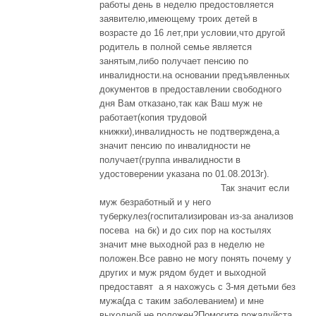
работы день в неделю предостовляется
заявителю,имеющему троих детей в
возрасте до 16 лет,при условии,что другой
родитель в полной семье является
занятым,либо получает пенсию по
инвалидности.на основании предъявленных
документов в предоставлении свободного
дня Вам отказано,так как Ваш муж не
работает(копия трудовой
книжки),инвалидность не подтверждена,а
значит пенсию по инвалидности не
получает(группа инвалидности в
удостоверении указана по 01.08.2013г).
Так значит если
муж безработный и у него
туберкулез(госпитализирован из-за анализов
посева на бк) и до сих пор на костылях
значит мне выходной раз в неделю не
положен.Все равно не могу понять почему у
других и муж рядом будет и выходной
предоставят а я нахожусь с 3-мя детьми без
мужа(да с таким заболеванием) и мне
выходной не положен?Помогите пожалуйста