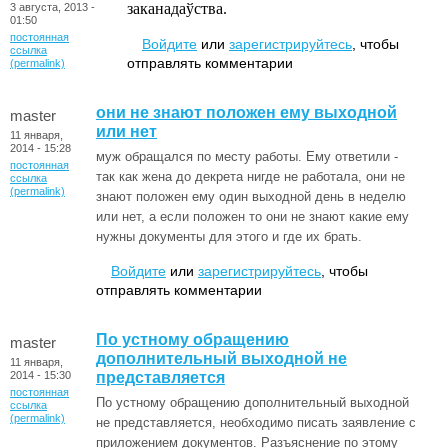
заканадаўства.
3 августа, 2013 -
01:50
постоянная
Войдите
или
зарегистрируйтесь
, чтобы
ссылка
отправлять комментарии
(permalink)
они не знают положен ему выходной
master
или нет
11 января,
2014 - 15:28
муж обращался по месту работы. Ему ответили -
постоянная
так как жена до декрета нигде не работала, они не
ссылка
(permalink)
знают положен ему один выходной день в неделю
или нет, а если положен то они не знают какие ему
нужны документы для этого и где их брать.
Войдите
или
зарегистрируйтесь
, чтобы
отправлять комментарии
По устному обращению
master
дополнительный выходной не
11 января,
2014 - 15:30
представляется
постоянная
По устному обращению дополнительный выходной
ссылка
(permalink)
не представляется, необходимо писать заявление с
приложением документов. Разъяснение по этому