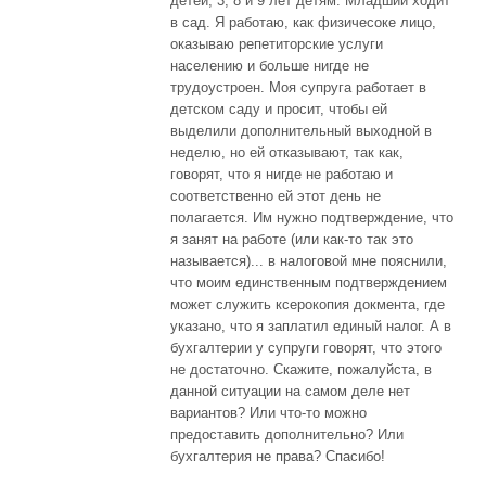
детей, 3, 8 и 9 лет детям. Младший ходит
в сад. Я работаю, как физичесоке лицо,
оказываю репетиторские услуги
населению и больше нигде не
трудоустроен. Моя супруга работает в
детском саду и просит, чтобы ей
выделили дополнительный выходной в
неделю, но ей отказывают, так как,
говорят, что я нигде не работаю и
соответственно ей этот день не
полагается. Им нужно подтверждение, что
я занят на работе (или как-то так это
называется)... в налоговой мне пояснили,
что моим единственным подтверждением
может служить ксерокопия докмента, где
указано, что я заплатил единый налог. А в
бухгалтерии у супруги говорят, что этого
не достаточно. Скажите, пожалуйста, в
данной ситуации на самом деле нет
вариантов? Или что-то можно
предоставить дополнительно? Или
бухгалтерия не права? Спасибо!