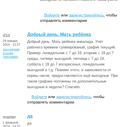
Войдите
или
зарегистрируйтесь
, чтобы
отправлять комментарии
Добрый день. Мать ребёнка
d1d
29 января,
Добрый день. Мать ребёнка инвалида. Учёт
2014 - 13:37
рабочего времени суммированый, график текущий.
постоянная
Пример- понедельник с 7 до 19, вторник с 19 до 7
ссылка
(permalink)
среды, четверг выходной, пятница с 7 до 19,
суббота с 19 до 7 воскресенья, понедельник
выходной и т.д. Помимо этого, в зависимости от
нормы часов, предоставляются ещё выходные. При
таком графике положены ли дополнительные
выходные в неделю? Спасибо.
Войдите
или
зарегистрируйтесь
, чтобы
отправлять комментарии
да
master
1 февраля,
да
2014 - 14:10