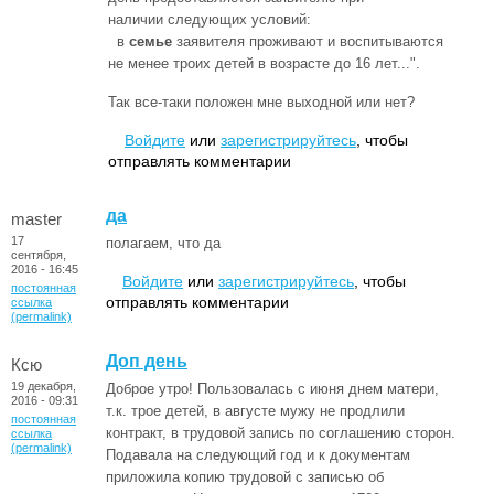
наличии следующих условий:
в
семье
заявителя проживают и воспитываются
не менее троих детей в возрасте до 16 лет...".
Так все-таки положен мне выходной или нет?
Войдите
или
зарегистрируйтесь
, чтобы
отправлять комментарии
да
master
17
полагаем, что да
сентября,
2016 - 16:45
Войдите
или
зарегистрируйтесь
, чтобы
постоянная
отправлять комментарии
ссылка
(permalink)
Доп день
Ксю
19 декабря,
Доброе утро! Пользовалась с июня днем матери,
2016 - 09:31
т.к. трое детей, в августе мужу не продлили
постоянная
контракт, в трудовой запись по соглашению сторон.
ссылка
(permalink)
Подавала на следующий год и к документам
приложила копию трудовой с записью об