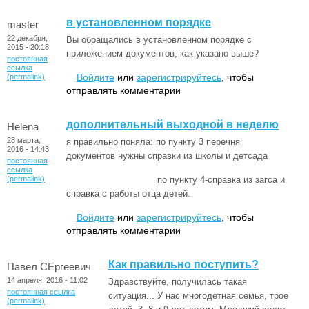
в установленном порядке
master
22 декабря,
Вы обращались в установленном порядке с
2015 - 20:18
приложением документов, как указано выше?
постоянная
ссылка
Войдите
или
зарегистрируйтесь
, чтобы
(permalink)
отправлять комментарии
дополнительный выходной в неделю
Helena
28 марта,
я правильно поняла: по пункту 3 перечня
2016 - 14:43
документов нужны справки из школы и детсада
постоянная
ссылка
(permalink)
по пункту 4-справка из загса и
справка с работы отца детей.
Войдите
или
зарегистрируйтесь
, чтобы
отправлять комментарии
Как правильно поступить?
Павел СЕргеевич
14 апреля, 2016 - 11:02
Здравствуйте, получилась такая
постоянная ссылка
ситуация... У нас многодетная семья, трое
(permalink)