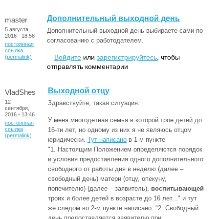
Дополнительный выходной день
master
5 августа,
Дополнительный выходной день выбираете сами по
2016 - 18:58
согласованию с работодателем.
постоянная
ссылка
Войдите
или
зарегистрируйтесь
, чтобы
(permalink)
отправлять комментарии
Выходной отцу
VladShes
12
Здравствуйте, такая ситуация:
сентября,
2016 - 13:46
У меня многодетная семья в которой трое детей до
постоянная
ссылка
16-ти лет, но одному из них я не являюсь отцом
(permalink)
юридически.
Тут написано
в 1-м пункте
"1. Настоящим Положением определяются порядок
и условия предоставления одного дополнительного
свободного от работы дня в неделю (далее –
свободный день) матери (отцу, опекуну,
попечителю) (далее – заявитель),
воспитывающей
троих и более детей в возрасте до 16 лет..." и тут
же следом во 2-м пункте написано: "2. Свободный
день предоставляется заявителю при