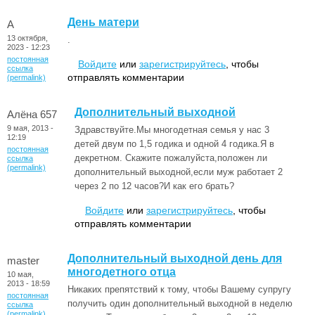
День матери
А
13 октября,
.
2023 - 12:23
постоянная
Войдите
или
зарегистрируйтесь
, чтобы
ссылка
отправлять комментарии
(permalink)
Дополнительный выходной
Алёна 657
9 мая, 2013 -
Здравствуйте.Мы многодетная семья у нас 3
12:19
детей двум по 1,5 годика и одной 4 годика.Я в
постоянная
декретном. Скажите пожалуйста,положен ли
ссылка
(permalink)
дополнительный выходной,если муж работает 2
через 2 по 12 часов?И как его брать?
Войдите
или
зарегистрируйтесь
, чтобы
отправлять комментарии
Дополнительный выходной день для
master
многодетного отца
10 мая,
2013 - 18:59
Никаких препятствий к тому, чтобы Вашему супругу
постоянная
получить один дополнительный выходной в неделю
ссылка
(permalink)