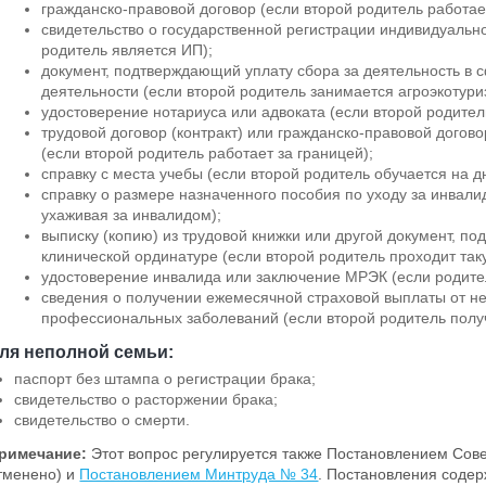
гражданско-правовой договор (если второй родитель работает
свидетельство о государственной регистрации индивидуальн
родитель является ИП);
документ, подтверждающий уплату сбора за деятельность в 
деятельности (если второй родитель занимается агроэкотур
удостоверение нотариуса или адвоката (если второй родител
трудовой договор (контракт) или гражданско-правовой догово
(если второй родитель работает за границей);
справку с места учебы (если второй родитель обучается на 
справку о размере назначенного пособия по уходу за инвали
ухаживая за инвалидом);
выписку (копию) из трудовой книжки или другой документ, п
клинической ординатуре (если второй родитель проходит таку
удостоверение инвалида или заключение МРЭК (если родите
сведения о получении ежемесячной страховой выплаты от не
профессиональных заболеваний (если второй родитель получ
ля неполной семьи:
паспорт без штампа о регистрации брака;
свидетельство о расторжении брака;
свидетельство о смерти.
римечание:
Этот вопрос регулируется также Постановлением Сов
тменено) и
Постановлением Минтруда № 34
. Постановления содер