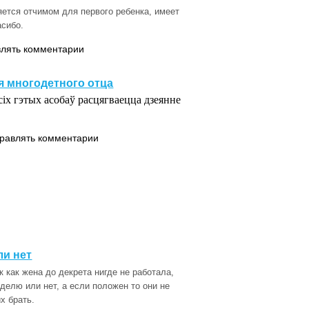
ется отчимом для первого ребенка, имеет
асибо.
влять комментарии
 многодетного отца
сіх гэтых асобаў расцягваецца дзеянне
правлять комментарии
ли нет
 как жена до декрета нигде не работала,
делю или нет, а если положен то они не
х брать.