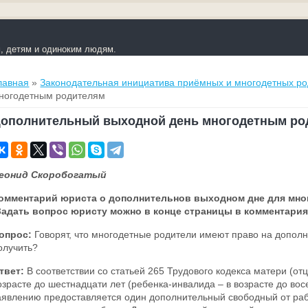
 детям и одиноким людям.
ы здесь
лавная
»
Законодательная инициатива приёмных и многодетных р
ногодетным родителям
ополнительный выходной день многодетным ро
еонид Скоробогатый
омментарий юриста о дополнительнов выходном дне для мно
Задать вопрос юристу можно в конце страницы в комментария
опрос:
Говорят, что многодетные родители имеют право на дополн
олучить?
твет:
В соответствии со статьей 265 Трудового кодекса матери (от
озрасте до шестнадцати лет (ребенка-инвалида – в возрасте до во
аявлению предоставляется один дополнительный свободный от раб