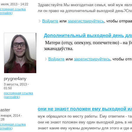
 июля, 2013 - 14:22
Здравствуйте.Мы многодетная семья, мой муж явля
остоянная ссылка
ли он право на дополнительный выходной день?Сп
ermalink)
Войдите
или
зарегистрируйтесь
, чтобы отпра
Дополнительный выходной день для
Матери (отцу, опекуну, попечителю) - на ў
заканадаўства.
Войдите
или
зарегистрируйтесь
, чтобы от
prygne4any
3 августа, 2013 -
01:50
постоянная ссылка
(permalink)
они не знают положен ему выходной и
aster
 января, 2014 -
муж обращался по месту работы. Ему ответили - так
:28
они не знают положен ему один выходной день в не
остоянная ссылка
знают какие ему нужны документы для этого и где и
ermalink)