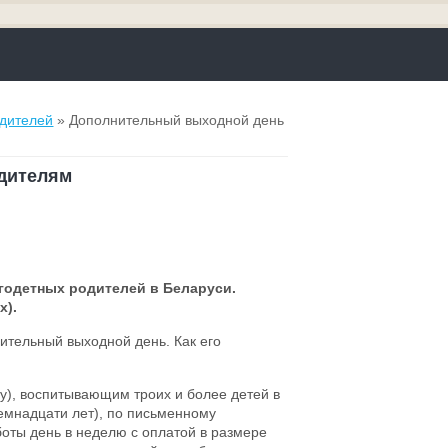
одителей
» Дополнительный выходной день
дителям
годетных родителей в Беларуси.
х).
ительный выходной день. Как его
цу), воспитывающим троих и более детей в
семнадцати лет), по письменному
оты день в неделю с оплатой в размере