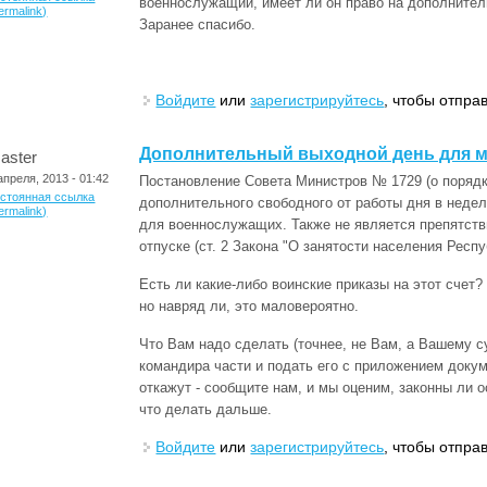
военнослужащий, имеет ли он право на дополните
ermalink)
Заранее спасибо.
Войдите
или
зарегистрируйтесь
, чтобы отпра
Дополнительный выходной день для 
aster
апреля, 2013 - 01:42
Постановление Совета Министров № 1729 (о порядк
остоянная ссылка
дополнительного свободного от работы дня в недел
ermalink)
для военнослужащих. Также не является препятств
отпуске (ст. 2 Закона "О занятости населения Респ
Есть ли какие-либо воинские приказы на этот счет?
но навряд ли, это маловероятно.
Что Вам надо сделать (точнее, не Вам, а Вашему с
командира части и подать его с приложением доку
откажут - сообщите нам, и мы оценим, законны ли о
что делать дальше.
Войдите
или
зарегистрируйтесь
, чтобы отпра