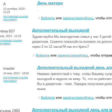
День матери
А
13 октября, 2023 -
.
12:23
постоянная ссылка
Войдите
или
зарегистрируйтесь
, чтобы от
(permalink)
Дополнительный выходной
лёна 657
мая, 2013 - 12:19
Здравствуйте.Мы многодетная семья у нас 3 детей д
остоянная ссылка
декретном. Скажите пожалуйста,положен ли допол
ermalink)
через 2 по 12 часов?И как его брать?
Войдите
или
зарегистрируйтесь
, чтобы отпра
Дополнительный выходной день для
master
10 мая, 2013 - 18:59
Никаких препятствий к тому, чтобы Вашему суп
постоянная ссылка
выходной в неделю не вижу. То, что он работает 
(permalink)
Вы в декретном - тоже. Порядок получения доп
выше.
Войдите
или
зарегистрируйтесь
, чтобы от
Дополнительный выходной день для м
атьяна 1983