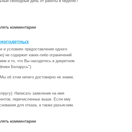
льный свободный день от работы в неделю?
влять комментарии
многодетных
е и условиях предоставления одного
ю) не содержит каких-либо ограничений
ием и то, что Вы находитесь в декретном
ублики Беларусь").
 Мы об этом ничего достоверно не знаем,
упругу): Написать заявление на имя
ментов, перечисленных выше. Если ему
снования для отказа, а также разъясним,
влять комментарии