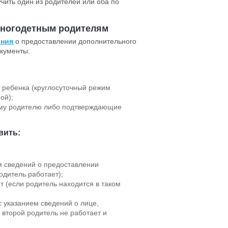
чить один из родителей или оба по
ногодетным родителям
ения
о предоставлении дополнительного
окументы:
 ребенка (круглосуточный режим
ой);
ому родителю либо подтверждающие
вить:
м сведений о предоставлении
одитель работает);
ет (если родитель находится в таком
с указанием сведений о лице,
 второй родитель не работает и