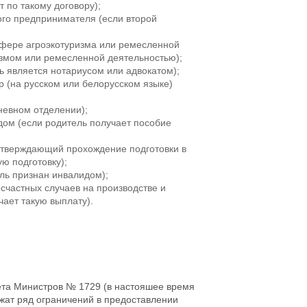
 по такому договору);
ого предпринимателя (если второй
сфере агроэкотуризма или ремесленной
измом или ремесленной деятельностью);
ь является нотариусом или адвокатом);
р (на русском или белорусском языке)
дневном отделении);
дом (если родитель получает пособие
одтверждающий прохождение подготовки в
ю подготовку);
ль признан инвалидом);
счастных случаев на производстве и
ает такую выплату).
ета Министров № 1729 (в настояшее время
жат ряд ограничений в предоставлении