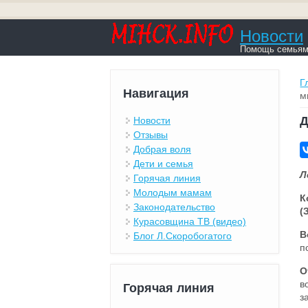
Новости
Помощь семьям,
В
Г
Навигация
м
Д
Новости
Отзывы
Добрая воля
Дети и семья
Л
Горячая линия
Молодым мамам
К
Законодательство
(
Курасовщина ТВ (видео)
В
Блог Л.Скоробогатого
п
О
в
Горячая линия
з