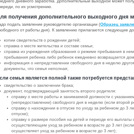
реднего дневного заработка. Дополнительный выходной может полу
череди, по их усмотрению.
ля получения дополнительного выходного дня
м
адо подать заявление руководителю организации (
Образец заявл
вободного от работы дня). К заявлению прилагаются следующие д
копии свидетельств о рождении детей;
справка о месте жительства и составе семьи;
справка из учреждения образования о режиме пребывания в нем
пребывания ребенка либо ребенок ежедневно возвращается дом
информация о непредставлении свободного дня в неделю друг
документы, что семья неполная;
сли семья является полной также потребуется предста
свидетельство о заключении брака;
документ, подтверждающий занятость второго родителя:
справку о месте работы и занимаемой должности с указание
(непредоставлении) свободного дня в неделю (если второй р
справку о нахождении в отпуске по уходу за ребенком до 3 л
отпуске);
справку о размере пособия на детей и периоде его выплаты 
осуществляющем уход за ребенком в возрасте до 3 лет (если
осуществляет уход за ребенком в возрасте до 3 лет);