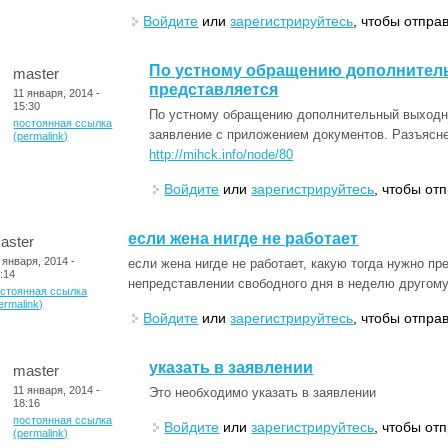
Войдите
или
зарегистрируйтесь
, чтобы отпра
По устному обращению дополнител
master
представляется
11 января, 2014 -
15:30
По устному обращению дополнительный выходно
постоянная ссылка
заявление с приложением документов. Разъясне
(permalink)
http://mihck.info/node/80
Войдите
или
зарегистрируйтесь
, чтобы от
если жена нигде не работает
aster
 января, 2014 -
если жена нигде не работает, какую тогда нужно п
:14
непредставлении свободного дня в неделю другом
остоянная ссылка
ermalink)
Войдите
или
зарегистрируйтесь
, чтобы отпра
указать в заявлении
master
11 января, 2014 -
Это необходимо указать в заявлении
18:16
постоянная ссылка
Войдите
или
зарегистрируйтесь
, чтобы от
(permalink)