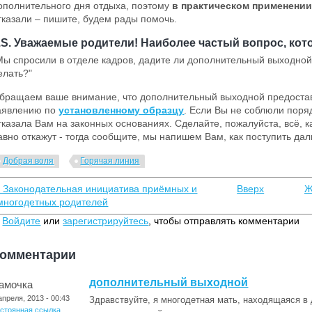
ополнительного дня отдыха, поэтому
в практическом применени
тказали – пишите, будем рады помочь.
.S. Уважаемые родители! Наиболее частый вопрос, кото
Мы спросили в отделе кадров, дадите ли дополнительный выходной, 
елать?"
бращаем ваше внимание, что дополнительный выходной предостав
аявлению по
установленному образцу
. Если Вы не соблюли поря
тказала Вам на законных основаниях. Сделайте, пожалуйста, всё, к
авно откажут - тогда сообщите, мы напишем Вам, как поступить да
Добрая воля
Горячая линия
‹ Законодательная инициатива приёмных и
Вверх
Ж
многодетных родителей
Войдите
или
зарегистрируйтесь
, чтобы отправлять комментарии
омментарии
дополнительный выходной
амочка
апреля, 2013 - 00:43
Здравствуйте, я многодетная мать, находящаяся в 
остоянная ссылка