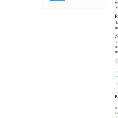
д
о
P
"
д
О
з
о
р
К
м
6 
п