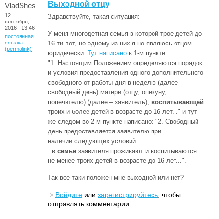
Выходной отцу
VladShes
12
Здравствуйте, такая ситуация:
сентября,
2016 - 13:46
У меня многодетная семья в которой трое детей до
постоянная
ссылка
16-ти лет, но одному из них я не являюсь отцом
(permalink)
юридически.
Тут написано
в 1-м пункте
"1. Настоящим Положением определяются порядок
и условия предоставления одного дополнительного
свободного от работы дня в неделю (далее –
свободный день) матери (отцу, опекуну,
попечителю) (далее – заявитель),
воспитывающей
троих и более детей в возрасте до 16 лет..." и тут
же следом во 2-м пункте написано: "2. Свободный
день предоставляется заявителю при
наличии следующих условий:
в
семье
заявителя проживают и воспитываются
не менее троих детей в возрасте до 16 лет...".
Так все-таки положен мне выходной или нет?
Войдите
или
зарегистрируйтесь
, чтобы
отправлять комментарии