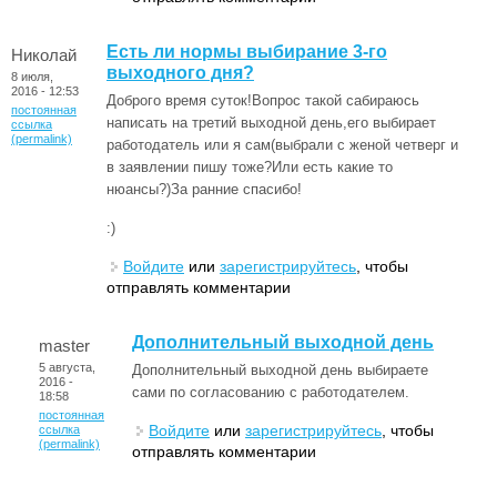
Есть ли нормы выбирание 3-го
Николай
выходного дня?
8 июля,
2016 - 12:53
Доброго время суток!Вопрос такой сабираюсь
постоянная
написать на третий выходной день,его выбирает
ссылка
(permalink)
работодатель или я сам(выбрали с женой четверг и
в заявлении пишу тоже?Или есть какие то
нюансы?)За ранние спасибо!
:)
Войдите
или
зарегистрируйтесь
, чтобы
отправлять комментарии
Дополнительный выходной день
master
5 августа,
Дополнительный выходной день выбираете
2016 -
сами по согласованию с работодателем.
18:58
постоянная
Войдите
или
зарегистрируйтесь
, чтобы
ссылка
(permalink)
отправлять комментарии