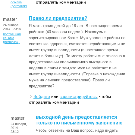
отправлять комментарии
ссылка
(permalink)
Право ли предприятие?
master
24 января,
Я мать троих детей до 16 лет. В настоящее время
2014 - 23:07
работаю (40-часовая неделя). Нахожусь в
постоянная
зарегистрированном браке. Муж уволен с работы по
ссылка
(permalink)
состоянию здоровья, считается неработающим и не
имеет группу инвалидности (в настоящее время
лежит в больнице). По месту работы мне отказано в
предоставлении оплачиваемого выходного в
неделю в связи с тем,что муж не работает и не
имеет группу инвалидности. (Справка о нахождении
мужа на лечении предоставлена). Право ли
предприятие?
Войдите
или
зарегистрируйтесь
, чтобы
отправлять комментарии
выходной день предоставляется
master
только по письменному заявлению
24 января,
2014 -
Чтобы ответить на Ваш вопрос, надо видеть
23:12