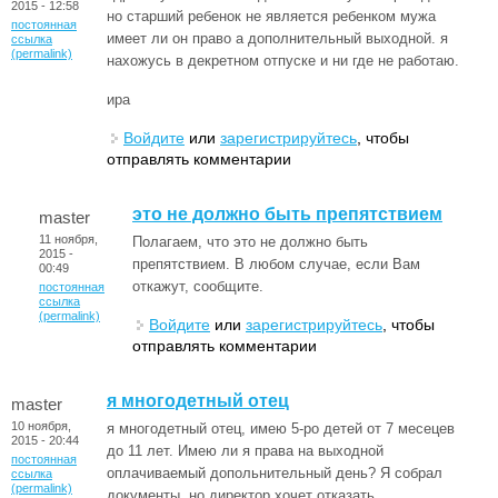
2015 - 12:58
но старший ребенок не является ребенком мужа
постоянная
имеет ли он право а дополнительный выходной. я
ссылка
(permalink)
нахожусь в декретном отпуске и ни где не работаю.
ира
Войдите
или
зарегистрируйтесь
, чтобы
отправлять комментарии
это не должно быть препятствием
master
11 ноября,
Полагаем, что это не должно быть
2015 -
препятствием. В любом случае, если Вам
00:49
откажут, сообщите.
постоянная
ссылка
(permalink)
Войдите
или
зарегистрируйтесь
, чтобы
отправлять комментарии
я многодетный отец
master
10 ноября,
я многодетный отец, имею 5-ро детей от 7 месецев
2015 - 20:44
до 11 лет. Имею ли я права на выходной
постоянная
оплачиваемый допольнительный день? Я собрал
ссылка
(permalink)
документы. но директор хочет отказать