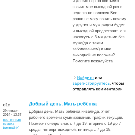
и до сих пор на костылях
значит мне выходной раз в
неделю не положен.Все
равно не могу понять почему
у других и муж рядом будет
и выходной предоставят а я
нахожусь с 3-мя детьми без
мужа(да с таким
заболеванием) и мне
выходной не положен?
Помогите пожалуйста
Войдите
или
зарегистрируйтесь
, чтобы
отправлять комментарии
Добрый день. Мать ребёнка
d1d
29 января,
Добрый день. Мать ребёнка инвалида. Учёт
2014 - 13:37
рабочего времени суммированый, график текущий.
постоянная
Пример- понедельник с 7 до 19, вторник с 19 до 7
ссылка
(permalink)
среды, четверг выходной, пятница с 7 до 19,