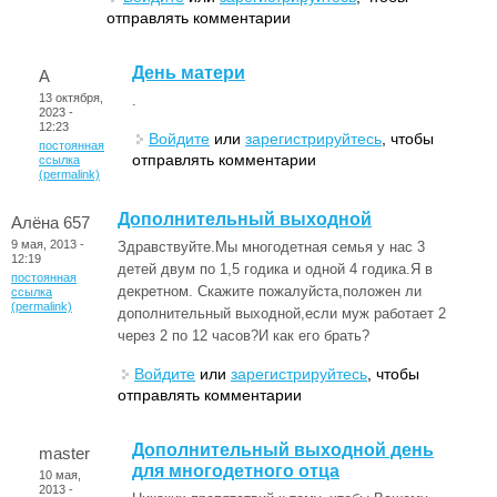
отправлять комментарии
День матери
А
13 октября,
.
2023 -
12:23
Войдите
или
зарегистрируйтесь
, чтобы
постоянная
отправлять комментарии
ссылка
(permalink)
Дополнительный выходной
Алёна 657
9 мая, 2013 -
Здравствуйте.Мы многодетная семья у нас 3
12:19
детей двум по 1,5 годика и одной 4 годика.Я в
постоянная
декретном. Скажите пожалуйста,положен ли
ссылка
(permalink)
дополнительный выходной,если муж работает 2
через 2 по 12 часов?И как его брать?
Войдите
или
зарегистрируйтесь
, чтобы
отправлять комментарии
Дополнительный выходной день
master
для многодетного отца
10 мая,
2013 -