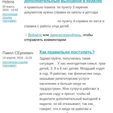
дополнительный выходной в неделю
Helena
28 марта,
я правильно поняла: по пункту 3 перечня
2016 - 14:43
документов нужны справки из школы и детсада
постоянная
ссылка
(permalink)
по пункту 4-справка из загса и
справка с работы отца детей.
Войдите
или
зарегистрируйтесь
, чтобы
отправлять комментарии
Как правильно поступить?
Павел СЕргеевич
14 апреля, 2016 - 11:02
Здравствуйте, получилась такая
постоянная ссылка
ситуация... У нас многодетная семья, трое
(permalink)
детей, 3, 8 и 9 лет детям. Младший ходит
в сад. Я работаю, как физичесоке лицо,
оказываю репетиторские услуги
населению и больше нигде не
трудоустроен. Моя супруга работает в
детском саду и просит, чтобы ей
выделили дополнительный выходной в
неделю, но ей отказывают, так как,
говорят, что я нигде не работаю и