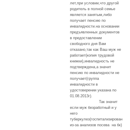
лет,при условии,что другой
родитель в полной семье
является занятым,либо
получает пенсию по
инвалидности.на основании
предъявленных документов
в предоставлении
свободного дня Вам
отказано,так как Ваш муж не
работает(копия трудовой
книжки),инвалидность не
подтверждена,а значит
пенсию по инвалидности не
получает(группа
инвалидности в
удостоверении указана по
01.08.2013г).
Так значит
если муж безработный и у
него
туберкулез(госпитализирован
из-за анализов посева на бк)