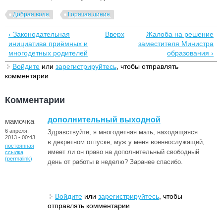
Добрая воля
Горячая линия
‹ Законодательная
Вверх
Жалоба на решение
инициатива приёмных и
заместителя Министра
многодетных родителей
образования ›
Войдите
или
зарегистрируйтесь
, чтобы отправлять
комментарии
Комментарии
дополнительный выходной
мамочка
6 апреля,
Здравствуйте, я многодетная мать, находящаяся
2013 - 00:43
в декретном отпуске, муж у меня военнослужащий,
постоянная
имеет ли он право на дополнительный свободный
ссылка
(permalink)
день от работы в неделю? Заранее спасибо.
Войдите
или
зарегистрируйтесь
, чтобы
отправлять комментарии