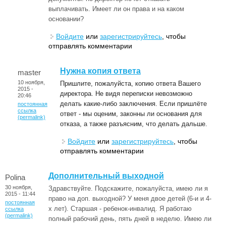
выплачивать. Имеет ли он права и на каком
основании?
Войдите
или
зарегистрируйтесь
, чтобы
отправлять комментарии
Нужна копия ответа
master
10 ноября,
Пришлите, пожалуйста, копию ответа Вашего
2015 -
директора. Не видя переписки невозможно
20:46
делать какие-либо заключения. Если пришлёте
постоянная
ссылка
ответ - мы оценим, законны ли основания для
(permalink)
отказа, а также разъясним, что делать дальше.
Войдите
или
зарегистрируйтесь
, чтобы
отправлять комментарии
Дополнительный выходной
Polina
30 ноября,
Здравствуйте. Подскажите, пожалуйста, имею ли я
2015 - 11:44
право на доп. выходной? У меня двое детей (6-и и 4-
постоянная
х лет). Старшая - ребенок-инвалид. Я работаю
ссылка
(permalink)
полный рабочий день, пять дней в неделю. Имею ли