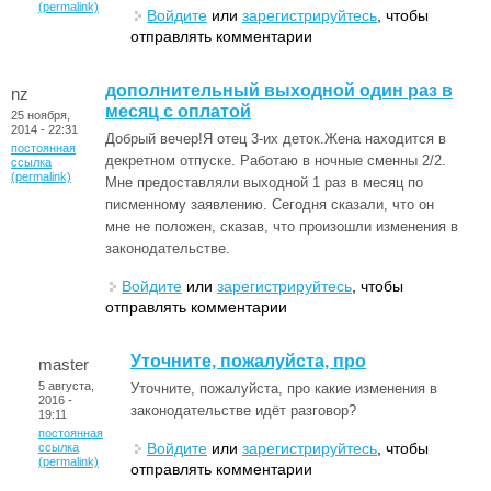
(permalink)
Войдите
или
зарегистрируйтесь
, чтобы
отправлять комментарии
дополнительный выходной один раз в
nz
месяц с оплатой
25 ноября,
2014 - 22:31
Добрый вечер!Я отец 3-их деток.Жена находится в
постоянная
декретном отпуске. Работаю в ночные сменны 2/2.
ссылка
(permalink)
Мне предоставляли выходной 1 раз в месяц по
писменному заявлению. Сегодня сказали, что он
мне не положен, сказав, что произошли изменения в
законодательстве.
Войдите
или
зарегистрируйтесь
, чтобы
отправлять комментарии
Уточните, пожалуйста, про
master
5 августа,
Уточните, пожалуйста, про какие изменения в
2016 -
законодательстве идёт разговор?
19:11
постоянная
Войдите
или
зарегистрируйтесь
, чтобы
ссылка
(permalink)
отправлять комментарии