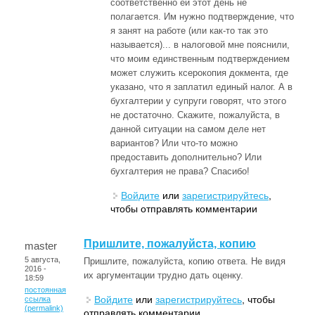
соответственно ей этот день не
полагается. Им нужно подтверждение, что
я занят на работе (или как-то так это
называется)... в налоговой мне пояснили,
что моим единственным подтверждением
может служить ксерокопия докмента, где
указано, что я заплатил единый налог. А в
бухгалтерии у супруги говорят, что этого
не достаточно. Скажите, пожалуйста, в
данной ситуации на самом деле нет
вариантов? Или что-то можно
предоставить дополнительно? Или
бухгалтерия не права? Спасибо!
Войдите
или
зарегистрируйтесь
,
чтобы отправлять комментарии
Пришлите, пожалуйста, копию
master
5 августа,
Пришлите, пожалуйста, копию ответа. Не видя
2016 -
их аргументации трудно дать оценку.
18:59
постоянная
Войдите
или
зарегистрируйтесь
, чтобы
ссылка
(permalink)
отправлять комментарии