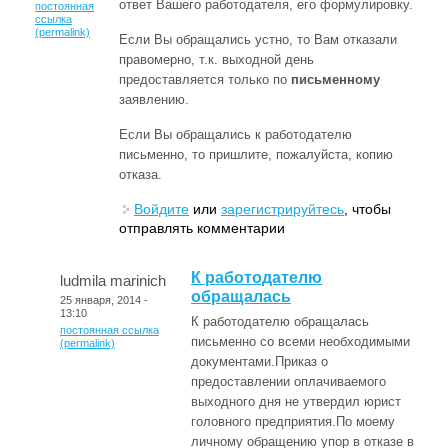
ответ Вашего работодателя, его формулировку.
постоянная
ссылка
(permalink)
Если Вы обращались устно, то Вам отказали
правомерно, т.к. выходной день
предоставляется только по
письменному
заявлению.
Если Вы обращались к работодателю
письменно, то пришлите, пожалуйста, копию
отказа.
Войдите
или
зарегистрируйтесь
, чтобы
отправлять комментарии
К работодателю
ludmila marinich
обращалась
25 января, 2014 -
13:10
К работодателю обращалась
постоянная ссылка
письменно со всеми необходимыми
(permalink)
документами.Приказ о
предоставлении оплачиваемого
выходного дня не утвердил юрист
головного предприятия.По моему
личному обращению упор в отказе в