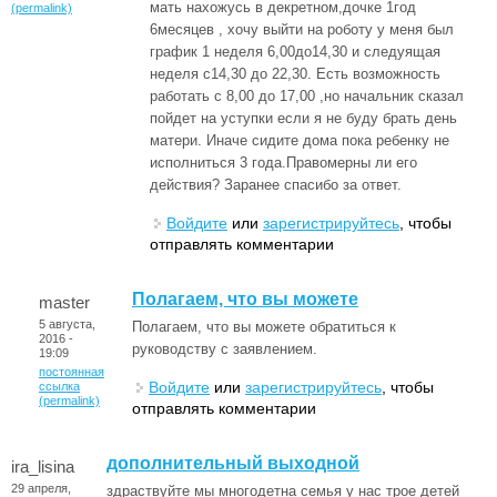
мать нахожусь в декретном,дочке 1год
(permalink)
6месяцев , хочу выйти на роботу у меня был
график 1 неделя 6,00до14,30 и следуящая
неделя с14,30 до 22,30. Есть возможность
работать с 8,00 до 17,00 ,но начальник сказал
пойдет на уступки если я не буду брать день
матери. Иначе сидите дома пока ребенку не
исполниться 3 года.Правомерны ли его
действия? Заранее спасибо за ответ.
Войдите
или
зарегистрируйтесь
, чтобы
отправлять комментарии
Полагаем, что вы можете
master
5 августа,
Полагаем, что вы можете обратиться к
2016 -
руководству с заявлением.
19:09
постоянная
Войдите
или
зарегистрируйтесь
, чтобы
ссылка
(permalink)
отправлять комментарии
дополнительный выходной
ira_lisina
29 апреля,
здраствуйте мы многодетна семья у нас трое детей