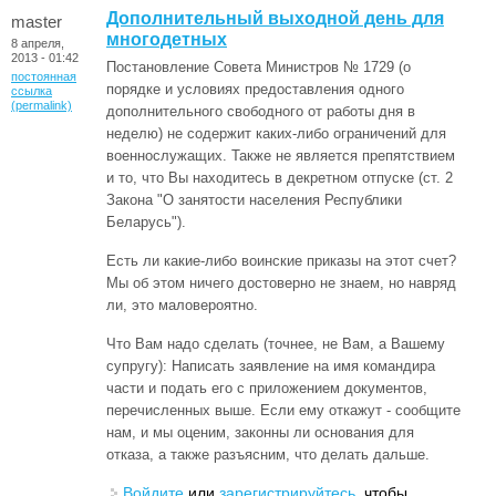
Дополнительный выходной день для
master
многодетных
8 апреля,
2013 - 01:42
Постановление Совета Министров № 1729 (о
постоянная
порядке и условиях предоставления одного
ссылка
(permalink)
дополнительного свободного от работы дня в
неделю) не содержит каких-либо ограничений для
военнослужащих. Также не является препятствием
и то, что Вы находитесь в декретном отпуске (ст. 2
Закона "О занятости населения Республики
Беларусь").
Есть ли какие-либо воинские приказы на этот счет?
Мы об этом ничего достоверно не знаем, но навряд
ли, это маловероятно.
Что Вам надо сделать (точнее, не Вам, а Вашему
супругу): Написать заявление на имя командира
части и подать его с приложением документов,
перечисленных выше. Если ему откажут - сообщите
нам, и мы оценим, законны ли основания для
отказа, а также разъясним, что делать дальше.
Войдите
или
зарегистрируйтесь
, чтобы