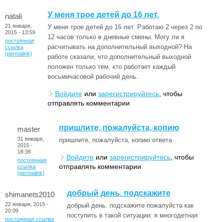
У меня трое детей до 16 лет.
natali
21 января,
У меня трое детей до 16 лет. Работаю 2 через 2 по
2015 - 13:59
12 часов только в дневные смены. Могу ли я
постоянная
расчитывать на дополнительный выходной? На
ссылка
(permalink)
работе сказали, что дополнительный выходной
положен только тем, кто работает каждый
восьмичасовой рабочий день.
Войдите
или
зарегистрируйтесь
, чтобы
отправлять комментарии
пришлите, пожалуйста, копию
master
31 января,
пришлите, пожалуйста, копию ответа
2015 -
18:38
Войдите
или
зарегистрируйтесь
, чтобы
постоянная
отправлять комментарии
ссылка
(permalink)
добрый день. подскажите
shimanets2010
22 января, 2015 -
добрый день. подскажите пожалуйста как
20:09
поступить в такой ситуации: я многодетная
постоянная ссылка