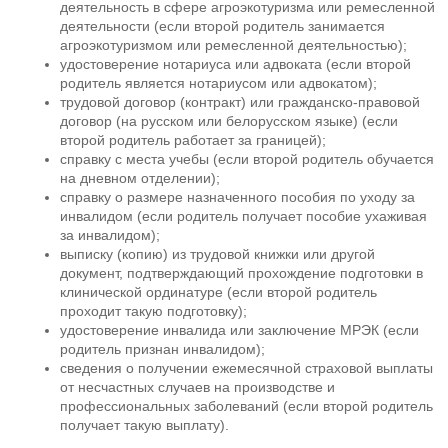
деятельность в сфере агроэкотуризма или ремесленной
деятельности (если второй родитель занимается
агроэкотуризмом или ремесленной деятельностью);
удостоверение нотариуса или адвоката (если второй
родитель является нотариусом или адвокатом);
трудовой договор (контракт) или гражданско-правовой
договор (на русском или белорусском языке) (если
второй родитель работает за границей);
справку с места учебы (если второй родитель обучается
на дневном отделении);
справку о размере назначенного пособия по уходу за
инвалидом (если родитель получает пособие ухаживая
за инвалидом);
выписку (копию) из трудовой книжки или другой
документ, подтверждающий прохождение подготовки в
клинической ординатуре (если второй родитель
проходит такую подготовку);
удостоверение инвалида или заключение МРЭК (если
родитель признан инвалидом);
сведения о получении ежемесячной страховой выплаты
от несчастных случаев на производстве и
профессиональных заболеваний (если второй родитель
получает такую выплату).