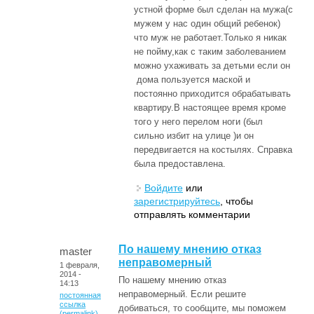
устной форме был сделан на мужа(с
мужем у нас один общий ребенок)
что муж не работает.Только я никак
не пойму,как с таким заболеванием
можно ухаживать за детьми если он
дома пользуется маской и
постоянно приходится обрабатывать
квартиру.В настоящее время кроме
того у него перелом ноги (был
сильно избит на улице )и он
передвигается на костылях. Справка
была предоставлена.
Войдите
или
зарегистрируйтесь
, чтобы
отправлять комментарии
По нашему мнению отказ
master
неправомерный
1 февраля,
2014 -
По нашему мнению отказ
14:13
неправомерный. Если решите
постоянная
ссылка
добиваться, то сообщите, мы поможем
(permalink)