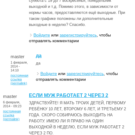
суббота с 19 до 7 воскресенья, понедельник
выходной и т.д. Помимо этого, в зависимости от
нормы часов, предоставляются ещё выходные. При
таком графике положены ли дополнительные
выходные в неделю? Спасибо.
Войдите
или
зарегистрируйтесь
, чтобы
отправлять комментарии
да
master
1 февраля,
да
2014 -
14:10
Войдите
или
зарегистрируйтесь
, чтобы
постоянная
отправлять комментарии
ссылка
(permalink)
ЕСЛИ МУЖ РАБОТАЕТ 2 ЧЕРЕЗ 2
master
6 февраля,
ЗДРАСТВУЙТЕ! Я МАТЬ ТРОИХ ДЕТЕЙ, ПЕРВОМУ
2014 - 09:23
РЕБЁНКУ 10 ЛЕТ, ВТОРОМУ 6 ЛЕТ, И ТРЕТЬЕМУ 2
постоянная
ГОДА. СКОРО СОБИРАЮСЬ ВЫХОДИТЬ НА
ссылка
(permalink)
РАБОТУ. ИМЕЮ ЛИ Я ПРАВО НА ОДИН
ВЫХОДНОЙ В НЕДЕЛЮ, ЕСЛИ МУЖ РАБОТАЕТ 2
ЧЕРЕЗ 2 ПО.