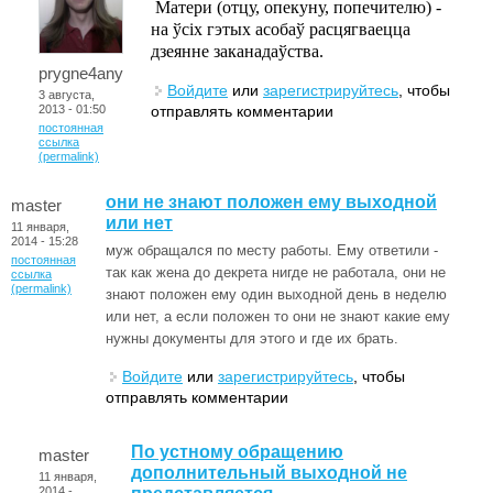
Матери (отцу, опекуну, попечителю) -
на ўсіх гэтых асобаў расцягваецца
дзеянне заканадаўства.
prygne4any
Войдите
или
зарегистрируйтесь
, чтобы
3 августа,
отправлять комментарии
2013 - 01:50
постоянная
ссылка
(permalink)
они не знают положен ему выходной
master
или нет
11 января,
2014 - 15:28
муж обращался по месту работы. Ему ответили -
постоянная
так как жена до декрета нигде не работала, они не
ссылка
(permalink)
знают положен ему один выходной день в неделю
или нет, а если положен то они не знают какие ему
нужны документы для этого и где их брать.
Войдите
или
зарегистрируйтесь
, чтобы
отправлять комментарии
По устному обращению
master
дополнительный выходной не
11 января,
2014 -