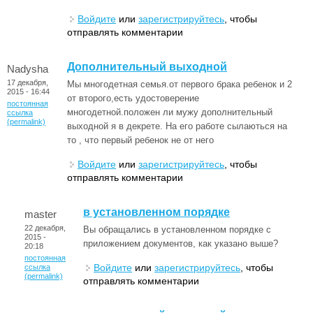
Войдите
или
зарегистрируйтесь
, чтобы
отправлять комментарии
Дополнительный выходной
Nadysha
17 декабря,
Мы многодетная семья.от первого брака ребенок и 2
2015 - 16:44
от второго,есть удостоверение
постоянная
многодетной.положен ли мужу дополнительный
ссылка
(permalink)
выходной я в декрете. На его работе сылаються на
то , что первый ребенок не от него
Войдите
или
зарегистрируйтесь
, чтобы
отправлять комментарии
в установленном порядке
master
22 декабря,
Вы обращались в установленном порядке с
2015 -
приложением документов, как указано выше?
20:18
постоянная
Войдите
или
зарегистрируйтесь
, чтобы
ссылка
(permalink)
отправлять комментарии