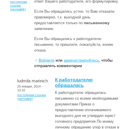
ответ Вашего работодателя, его формулировку.
постоянная
ссылка
(permalink)
Если Вы обращались устно, то Вам отказали
правомерно, т.к. выходной день
предоставляется только по
письменному
заявлению.
Если Вы обращались к работодателю
письменно, то пришлите, пожалуйста, копию
отказа.
Войдите
или
зарегистрируйтесь
, чтобы
отправлять комментарии
К работодателю
ludmila marinich
обращалась
25 января, 2014 -
13:10
К работодателю обращалась
постоянная ссылка
письменно со всеми необходимыми
(permalink)
документами.Приказ о
предоставлении оплачиваемого
выходного дня не утвердил юрист
головного предприятия.По моему
личному обращению упор в отказе в