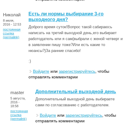
Есть ли нормы выбирание 3-го
Николай
выходного дня?
8 июля,
2016 - 12:53
Доброго время суток!Вопрос такой сабираюсь
постоянная
написать на третий выходной день,его выбирает
ссылка
(permalink)
работодатель или я сам(выбрали с женой четверг и
в заявлении пишу тоже?Или есть какие то
нюансы?)За ранние спасибо!
:)
Войдите
или
зарегистрируйтесь
, чтобы
отправлять комментарии
Дополнительный выходной день
master
5 августа,
Дополнительный выходной день выбираете
2016 -
сами по согласованию с работодателем.
18:58
постоянная
Войдите
или
зарегистрируйтесь
, чтобы
ссылка
(permalink)
отправлять комментарии