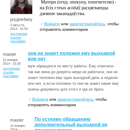
Матери (отцу, опекуну, попечителю) -
на ўсіх гэтых асобаў расцягваецца
дзеянне заканадаўства.
prygne4any
Войдите
или
зарегистрируйтесь
, чтобы
3 августа,
отправлять комментарии
2013 - 01:50
постоянная
ссылка
(permalink)
они не знают положен ему выходной
master
или нет
11 января,
2014 - 15:28
муж обращался по месту работы. Ему ответили -
постоянная
так как жена до декрета нигде не работала, они не
ссылка
(permalink)
знают положен ему один выходной день в неделю
или нет, а если положен то они не знают какие ему
нужны документы для этого и где их брать.
Войдите
или
зарегистрируйтесь
, чтобы
отправлять комментарии
По устному обращению
master
дополнительный выходной не
11 января,
2014 -