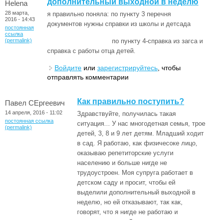
дополнительный выходной в неделю
Helena
28 марта,
я правильно поняла: по пункту 3 перечня
2016 - 14:43
документов нужны справки из школы и детсада
постоянная
ссылка
(permalink)
по пункту 4-справка из загса и
справка с работы отца детей.
Войдите
или
зарегистрируйтесь
, чтобы
отправлять комментарии
Как правильно поступить?
Павел СЕргеевич
14 апреля, 2016 - 11:02
Здравствуйте, получилась такая
постоянная ссылка
ситуация... У нас многодетная семья, трое
(permalink)
детей, 3, 8 и 9 лет детям. Младший ходит
в сад. Я работаю, как физичесоке лицо,
оказываю репетиторские услуги
населению и больше нигде не
трудоустроен. Моя супруга работает в
детском саду и просит, чтобы ей
выделили дополнительный выходной в
неделю, но ей отказывают, так как,
говорят, что я нигде не работаю и