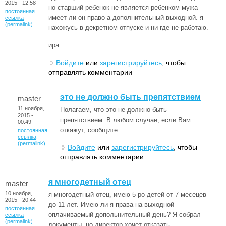
2015 - 12:58
но старший ребенок не является ребенком мужа
постоянная
имеет ли он право а дополнительный выходной. я
ссылка
(permalink)
нахожусь в декретном отпуске и ни где не работаю.
ира
Войдите
или
зарегистрируйтесь
, чтобы
отправлять комментарии
это не должно быть препятствием
master
11 ноября,
Полагаем, что это не должно быть
2015 -
препятствием. В любом случае, если Вам
00:49
откажут, сообщите.
постоянная
ссылка
(permalink)
Войдите
или
зарегистрируйтесь
, чтобы
отправлять комментарии
я многодетный отец
master
10 ноября,
я многодетный отец, имею 5-ро детей от 7 месецев
2015 - 20:44
до 11 лет. Имею ли я права на выходной
постоянная
оплачиваемый допольнительный день? Я собрал
ссылка
(permalink)
документы. но директор хочет отказать