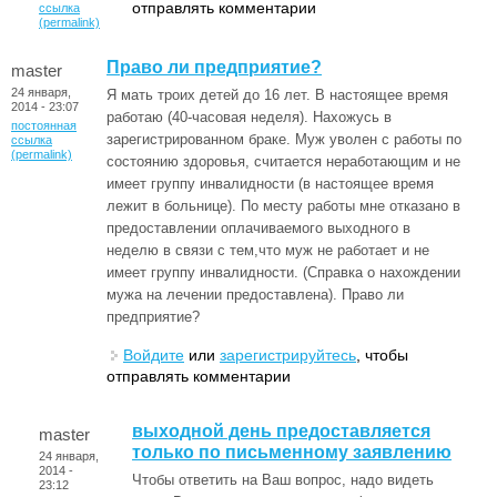
отправлять комментарии
ссылка
(permalink)
Право ли предприятие?
master
24 января,
Я мать троих детей до 16 лет. В настоящее время
2014 - 23:07
работаю (40-часовая неделя). Нахожусь в
постоянная
зарегистрированном браке. Муж уволен с работы по
ссылка
(permalink)
состоянию здоровья, считается неработающим и не
имеет группу инвалидности (в настоящее время
лежит в больнице). По месту работы мне отказано в
предоставлении оплачиваемого выходного в
неделю в связи с тем,что муж не работает и не
имеет группу инвалидности. (Справка о нахождении
мужа на лечении предоставлена). Право ли
предприятие?
Войдите
или
зарегистрируйтесь
, чтобы
отправлять комментарии
выходной день предоставляется
master
только по письменному заявлению
24 января,
2014 -
Чтобы ответить на Ваш вопрос, надо видеть
23:12