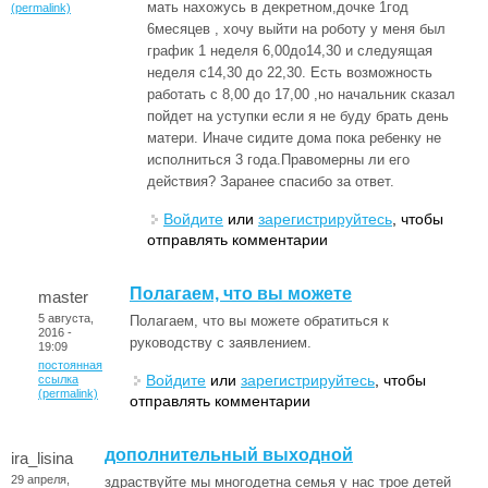
мать нахожусь в декретном,дочке 1год
(permalink)
6месяцев , хочу выйти на роботу у меня был
график 1 неделя 6,00до14,30 и следуящая
неделя с14,30 до 22,30. Есть возможность
работать с 8,00 до 17,00 ,но начальник сказал
пойдет на уступки если я не буду брать день
матери. Иначе сидите дома пока ребенку не
исполниться 3 года.Правомерны ли его
действия? Заранее спасибо за ответ.
Войдите
или
зарегистрируйтесь
, чтобы
отправлять комментарии
Полагаем, что вы можете
master
5 августа,
Полагаем, что вы можете обратиться к
2016 -
руководству с заявлением.
19:09
постоянная
Войдите
или
зарегистрируйтесь
, чтобы
ссылка
(permalink)
отправлять комментарии
дополнительный выходной
ira_lisina
29 апреля,
здраствуйте мы многодетна семья у нас трое детей