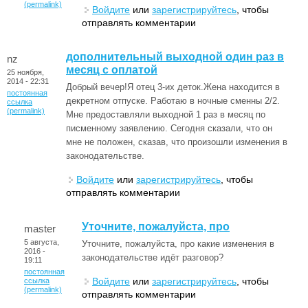
(permalink)
Войдите
или
зарегистрируйтесь
, чтобы
отправлять комментарии
дополнительный выходной один раз в
nz
месяц с оплатой
25 ноября,
2014 - 22:31
Добрый вечер!Я отец 3-их деток.Жена находится в
постоянная
декретном отпуске. Работаю в ночные сменны 2/2.
ссылка
(permalink)
Мне предоставляли выходной 1 раз в месяц по
писменному заявлению. Сегодня сказали, что он
мне не положен, сказав, что произошли изменения в
законодательстве.
Войдите
или
зарегистрируйтесь
, чтобы
отправлять комментарии
Уточните, пожалуйста, про
master
5 августа,
Уточните, пожалуйста, про какие изменения в
2016 -
законодательстве идёт разговор?
19:11
постоянная
Войдите
или
зарегистрируйтесь
, чтобы
ссылка
(permalink)
отправлять комментарии