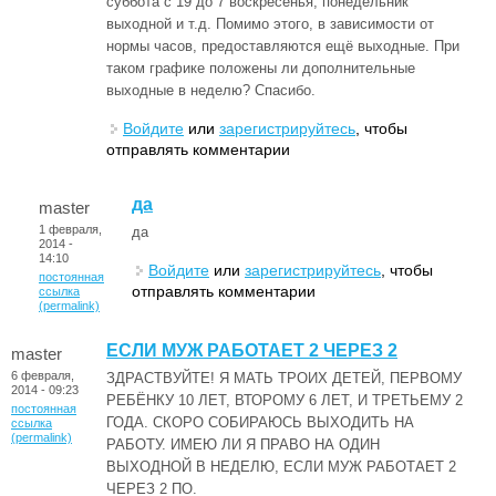
суббота с 19 до 7 воскресенья, понедельник
выходной и т.д. Помимо этого, в зависимости от
нормы часов, предоставляются ещё выходные. При
таком графике положены ли дополнительные
выходные в неделю? Спасибо.
Войдите
или
зарегистрируйтесь
, чтобы
отправлять комментарии
да
master
1 февраля,
да
2014 -
14:10
Войдите
или
зарегистрируйтесь
, чтобы
постоянная
отправлять комментарии
ссылка
(permalink)
ЕСЛИ МУЖ РАБОТАЕТ 2 ЧЕРЕЗ 2
master
6 февраля,
ЗДРАСТВУЙТЕ! Я МАТЬ ТРОИХ ДЕТЕЙ, ПЕРВОМУ
2014 - 09:23
РЕБЁНКУ 10 ЛЕТ, ВТОРОМУ 6 ЛЕТ, И ТРЕТЬЕМУ 2
постоянная
ГОДА. СКОРО СОБИРАЮСЬ ВЫХОДИТЬ НА
ссылка
(permalink)
РАБОТУ. ИМЕЮ ЛИ Я ПРАВО НА ОДИН
ВЫХОДНОЙ В НЕДЕЛЮ, ЕСЛИ МУЖ РАБОТАЕТ 2
ЧЕРЕЗ 2 ПО.