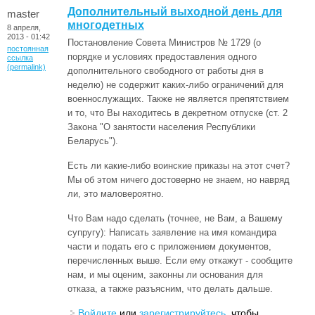
Дополнительный выходной день для
master
многодетных
8 апреля,
2013 - 01:42
Постановление Совета Министров № 1729 (о
постоянная
порядке и условиях предоставления одного
ссылка
(permalink)
дополнительного свободного от работы дня в
неделю) не содержит каких-либо ограничений для
военнослужащих. Также не является препятствием
и то, что Вы находитесь в декретном отпуске (ст. 2
Закона "О занятости населения Республики
Беларусь").
Есть ли какие-либо воинские приказы на этот счет?
Мы об этом ничего достоверно не знаем, но навряд
ли, это маловероятно.
Что Вам надо сделать (точнее, не Вам, а Вашему
супругу): Написать заявление на имя командира
части и подать его с приложением документов,
перечисленных выше. Если ему откажут - сообщите
нам, и мы оценим, законны ли основания для
отказа, а также разъясним, что делать дальше.
Войдите
или
зарегистрируйтесь
, чтобы