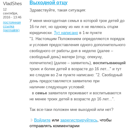
Выходной отцу
VladShes
12
Здравствуйте, такая ситуация:
сентября,
2016 - 13:46
У меня многодетная семья в которой трое детей до
постоянная
ссылка
16-ти лет, но одному из них я не являюсь отцом
(permalink)
юридически.
Тут написано
в 1-м пункте
"1. Настоящим Положением определяются порядок
и условия предоставления одного дополнительного
свободного от работы дня в неделю (далее –
свободный день) матери (отцу, опекуну,
попечителю) (далее – заявитель),
воспитывающей
троих и более детей в возрасте до 16 лет..." и тут
же следом во 2-м пункте написано: "2. Свободный
день предоставляется заявителю при
наличии следующих условий:
в
семье
заявителя проживают и воспитываются
не менее троих детей в возрасте до 16 лет...".
Так все-таки положен мне выходной или нет?
Войдите
или
зарегистрируйтесь
, чтобы
отправлять комментарии