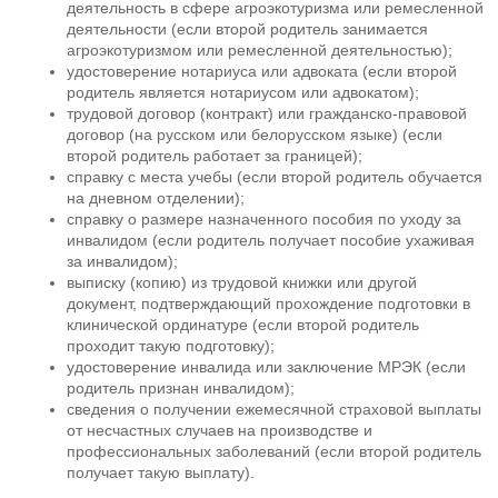
деятельность в сфере агроэкотуризма или ремесленной
деятельности (если второй родитель занимается
агроэкотуризмом или ремесленной деятельностью);
удостоверение нотариуса или адвоката (если второй
родитель является нотариусом или адвокатом);
трудовой договор (контракт) или гражданско-правовой
договор (на русском или белорусском языке) (если
второй родитель работает за границей);
справку с места учебы (если второй родитель обучается
на дневном отделении);
справку о размере назначенного пособия по уходу за
инвалидом (если родитель получает пособие ухаживая
за инвалидом);
выписку (копию) из трудовой книжки или другой
документ, подтверждающий прохождение подготовки в
клинической ординатуре (если второй родитель
проходит такую подготовку);
удостоверение инвалида или заключение МРЭК (если
родитель признан инвалидом);
сведения о получении ежемесячной страховой выплаты
от несчастных случаев на производстве и
профессиональных заболеваний (если второй родитель
получает такую выплату).