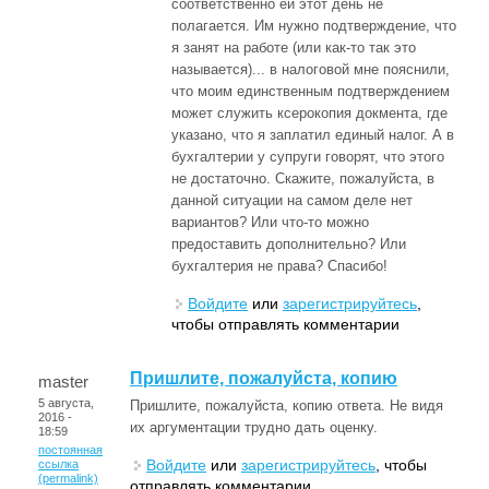
соответственно ей этот день не
полагается. Им нужно подтверждение, что
я занят на работе (или как-то так это
называется)... в налоговой мне пояснили,
что моим единственным подтверждением
может служить ксерокопия докмента, где
указано, что я заплатил единый налог. А в
бухгалтерии у супруги говорят, что этого
не достаточно. Скажите, пожалуйста, в
данной ситуации на самом деле нет
вариантов? Или что-то можно
предоставить дополнительно? Или
бухгалтерия не права? Спасибо!
Войдите
или
зарегистрируйтесь
,
чтобы отправлять комментарии
Пришлите, пожалуйста, копию
master
5 августа,
Пришлите, пожалуйста, копию ответа. Не видя
2016 -
их аргументации трудно дать оценку.
18:59
постоянная
Войдите
или
зарегистрируйтесь
, чтобы
ссылка
(permalink)
отправлять комментарии