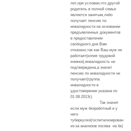
лет,при условии,что другой
родитель в полной семье
является занятым,либо
получает пенсию по
инвалидности.на основании
предъявленных документов
в предоставлении
свободного дня Вам
отказано,так как Ваш муж не
работает(копия трудовой
книжки),инвалидность не
подтверждена,а значит
пенсию по инвалидности не
получает(группа
инвалидности в
удостоверении указана по
01.08.2013г).
Так значит
если муж безработный и у
него
туберкулез(госпитализирован
из-за анализов посева на бк)