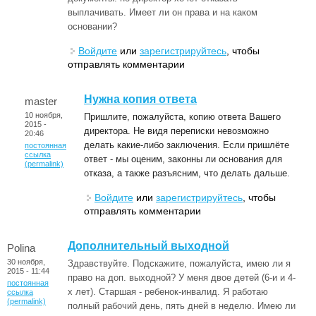
выплачивать. Имеет ли он права и на каком
основании?
Войдите
или
зарегистрируйтесь
, чтобы
отправлять комментарии
Нужна копия ответа
master
10 ноября,
Пришлите, пожалуйста, копию ответа Вашего
2015 -
директора. Не видя переписки невозможно
20:46
делать какие-либо заключения. Если пришлёте
постоянная
ссылка
ответ - мы оценим, законны ли основания для
(permalink)
отказа, а также разъясним, что делать дальше.
Войдите
или
зарегистрируйтесь
, чтобы
отправлять комментарии
Дополнительный выходной
Polina
30 ноября,
Здравствуйте. Подскажите, пожалуйста, имею ли я
2015 - 11:44
право на доп. выходной? У меня двое детей (6-и и 4-
постоянная
х лет). Старшая - ребенок-инвалид. Я работаю
ссылка
(permalink)
полный рабочий день, пять дней в неделю. Имею ли