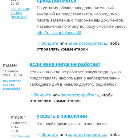
представляется
15:30
По устному обращению дополнительный
постоянная
ссылка
выходной не представляется, необходимо
(permalink)
писать заявление с приложением документов.
Разъяснение по этому вопросу смотрите здесь:
http://mihck.info/node/80
Войдите
или
зарегистрируйтесь
, чтобы
отправлять комментарии
если жена нигде не работает
master
11 января,
если жена нигде не работает, какую тогда нужно
2014 - 18:14
предоставлять информация о непредставлении
постоянная
свободного дня в неделю другому родителю?
ссылка
(permalink)
Войдите
или
зарегистрируйтесь
, чтобы
отправлять комментарии
указать в заявлении
master
11 января,
Это необходимо указать в заявлении
2014 -
18:16
Войдите
или
зарегистрируйтесь
, чтобы
постоянная