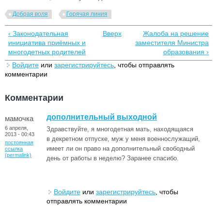
Добрая воля
Горячая линия
‹ Законодательная
Вверх
Жалоба на решение
инициатива приёмных и
заместителя Министра
многодетных родителей
образования ›
Войдите
или
зарегистрируйтесь
, чтобы отправлять
комментарии
Комментарии
дополнительный выходной
мамочка
6 апреля,
Здравствуйте, я многодетная мать, находящаяся
2013 - 00:43
в декретном отпуске, муж у меня военнослужащий,
постоянная
имеет ли он право на дополнительный свободный
ссылка
(permalink)
день от работы в неделю? Заранее спасибо.
Войдите
или
зарегистрируйтесь
, чтобы
отправлять комментарии