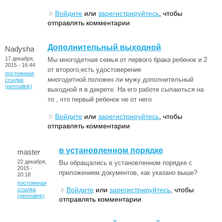
Войдите
или
зарегистрируйтесь
, чтобы
отправлять комментарии
Дополнительный выходной
Nadysha
17 декабря,
Мы многодетная семья.от первого брака ребенок и 2
2015 - 16:44
от второго,есть удостоверение
постоянная
многодетной.положен ли мужу дополнительный
ссылка
(permalink)
выходной я в декрете. На его работе сылаються на
то , что первый ребенок не от него
Войдите
или
зарегистрируйтесь
, чтобы
отправлять комментарии
в установленном порядке
master
22 декабря,
Вы обращались в установленном порядке с
2015 -
приложением документов, как указано выше?
20:18
постоянная
Войдите
или
зарегистрируйтесь
, чтобы
ссылка
(permalink)
отправлять комментарии