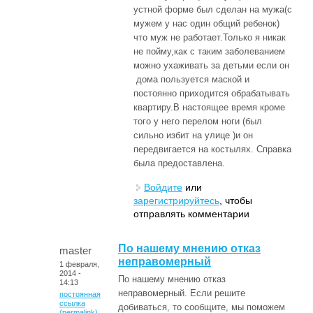
устной форме был сделан на мужа(с
мужем у нас один общий ребенок)
что муж не работает.Только я никак
не пойму,как с таким заболеванием
можно ухаживать за детьми если он
дома пользуется маской и
постоянно приходится обрабатывать
квартиру.В настоящее время кроме
того у него перелом ноги (был
сильно избит на улице )и он
передвигается на костылях. Справка
была предоставлена.
Войдите
или
зарегистрируйтесь
, чтобы
отправлять комментарии
По нашему мнению отказ
master
неправомерный
1 февраля,
2014 -
По нашему мнению отказ
14:13
неправомерный. Если решите
постоянная
ссылка
добиваться, то сообщите, мы поможем
(permalink)