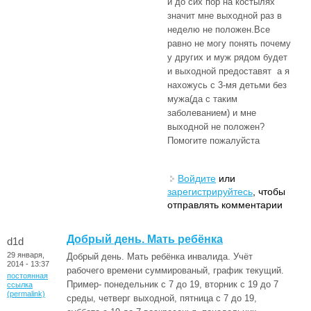
и до сих пор на костылях
значит мне выходной раз в
неделю не положен.Все
равно не могу понять почему
у других и муж рядом будет
и выходной предоставят а я
нахожусь с 3-мя детьми без
мужа(да с таким
заболеванием) и мне
выходной не положен?
Помогите пожалуйста
Войдите
или
зарегистрируйтесь
, чтобы
отправлять комментарии
Добрый день. Мать ребёнка
d1d
29 января,
Добрый день. Мать ребёнка инвалида. Учёт
2014 - 13:37
рабочего времени суммированый, график текущий.
постоянная
Пример- понедельник с 7 до 19, вторник с 19 до 7
ссылка
(permalink)
среды, четверг выходной, пятница с 7 до 19,