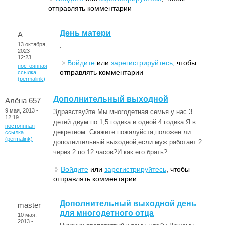
отправлять комментарии
День матери
А
13 октября,
.
2023 -
12:23
Войдите
или
зарегистрируйтесь
, чтобы
постоянная
отправлять комментарии
ссылка
(permalink)
Дополнительный выходной
Алёна 657
9 мая, 2013 -
Здравствуйте.Мы многодетная семья у нас 3
12:19
детей двум по 1,5 годика и одной 4 годика.Я в
постоянная
декретном. Скажите пожалуйста,положен ли
ссылка
(permalink)
дополнительный выходной,если муж работает 2
через 2 по 12 часов?И как его брать?
Войдите
или
зарегистрируйтесь
, чтобы
отправлять комментарии
Дополнительный выходной день
master
для многодетного отца
10 мая,
2013 -