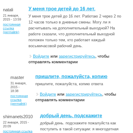
У меня трое детей до 16 лет.
natali
21 января,
У меня трое детей до 16 лет. Работаю 2 через 2 по
2015 - 13:59
12 часов только в дневные смены. Могу ли я
постоянная
расчитывать на дополнительный выходной? На
ссылка
(permalink)
работе сказали, что дополнительный выходной
положен только тем, кто работает каждый
восьмичасовой рабочий день.
Войдите
или
зарегистрируйтесь
, чтобы
отправлять комментарии
пришлите, пожалуйста, копию
master
31 января,
пришлите, пожалуйста, копию ответа
2015 -
18:38
Войдите
или
зарегистрируйтесь
, чтобы
постоянная
отправлять комментарии
ссылка
(permalink)
добрый день. подскажите
shimanets2010
22 января, 2015 -
добрый день. подскажите пожалуйста как
20:09
поступить в такой ситуации: я многодетная
постоянная ссылка