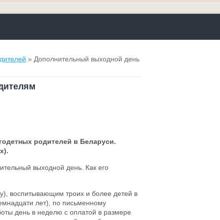
одителей
» Дополнительный выходной день
дителям
годетных родителей в Беларуси.
х).
ительный выходной день. Как его
цу), воспитывающим троих и более детей в
семнадцати лет), по письменному
оты день в неделю с оплатой в размере