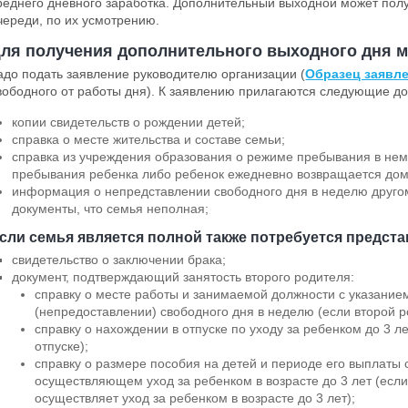
реднего дневного заработка. Дополнительный выходной может полу
череди, по их усмотрению.
ля получения дополнительного выходного дня
м
адо подать заявление руководителю организации (
Образец заявл
вободного от работы дня). К заявлению прилагаются следующие д
копии свидетельств о рождении детей;
справка о месте жительства и составе семьи;
справка из учреждения образования о режиме пребывания в нем
пребывания ребенка либо ребенок ежедневно возвращается дом
информация о непредставлении свободного дня в неделю друг
документы, что семья неполная;
сли семья является полной также потребуется предста
свидетельство о заключении брака;
документ, подтверждающий занятость второго родителя:
справку о месте работы и занимаемой должности с указание
(непредоставлении) свободного дня в неделю (если второй р
справку о нахождении в отпуске по уходу за ребенком до 3 л
отпуске);
справку о размере пособия на детей и периоде его выплаты 
осуществляющем уход за ребенком в возрасте до 3 лет (если
осуществляет уход за ребенком в возрасте до 3 лет);