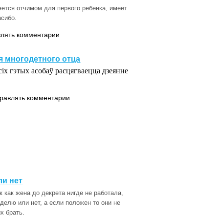
ется отчимом для первого ребенка, имеет
асибо.
влять комментарии
 многодетного отца
сіх гэтых асобаў расцягваецца дзеянне
правлять комментарии
ли нет
 как жена до декрета нигде не работала,
делю или нет, а если положен то они не
х брать.