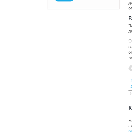
д
о
P
"
д
О
з
о
р
К
м
6 
п