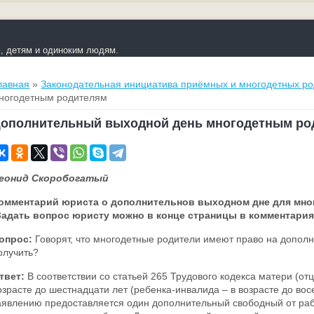
 детям и одиноким людям.
ы здесь
лавная
»
Законодательная инициатива приёмных и многодетных р
ногодетным родителям
ополнительный выходной день многодетным ро
еонид Скоробогатый
омментарий юриста о дополнительнов выходном дне для мно
Задать вопрос юристу можно в конце страницы в комментария
опрос:
Говорят, что многодетные родители имеют право на дополн
олучить?
твет:
В соответствии со статьей 265 Трудового кодекса матери (от
озрасте до шестнадцати лет (ребенка-инвалида – в возрасте до во
аявлению предоставляется один дополнительный свободный от раб