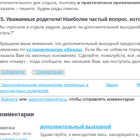
ополнительного дня отдыха, поэтому
в практическом применени
тказали – пишите, будем рады помочь.
.S. Уважаемые родители! Наиболее частый вопрос, кото
Мы спросили в отделе кадров, дадите ли дополнительный выходной, 
елать?"
бращаем ваше внимание, что дополнительный выходной предостав
аявлению по
установленному образцу
. Если Вы не соблюли поря
тказала Вам на законных основаниях. Сделайте, пожалуйста, всё, к
авно откажут - тогда сообщите, мы напишем Вам, как поступить да
Добрая воля
Горячая линия
‹ Законодательная инициатива приёмных и
Вверх
Ж
многодетных родителей
Войдите
или
зарегистрируйтесь
, чтобы отправлять комментарии
омментарии
дополнительный выходной
амочка
апреля, 2013 - 00:43
Здравствуйте, я многодетная мать, находящаяся в 
остоянная ссылка