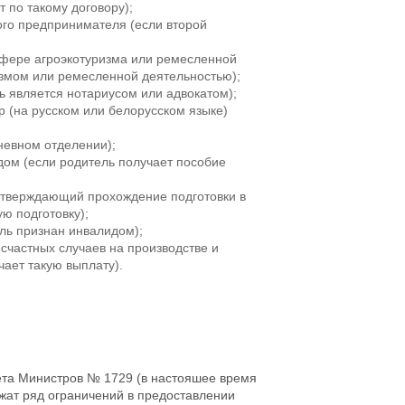
 по такому договору);
ого предпринимателя (если второй
сфере агроэкотуризма или ремесленной
измом или ремесленной деятельностью);
ь является нотариусом или адвокатом);
р (на русском или белорусском языке)
дневном отделении);
дом (если родитель получает пособие
одтверждающий прохождение подготовки в
ю подготовку);
ль признан инвалидом);
счастных случаев на производстве и
ает такую выплату).
ета Министров № 1729 (в настояшее время
жат ряд ограничений в предоставлении