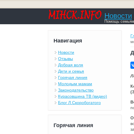
Новости
Помощь семьям,
В
Г
Навигация
м
Д
Новости
Отзывы
Добрая воля
Дети и семья
Л
Горячая линия
Молодым мамам
К
Законодательство
(
Курасовщина ТВ (видео)
В
Блог Л.Скоробогатого
п
О
в
Горячая линия
з