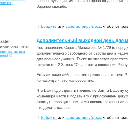
военнослужащий, имеет ли он право на дополните
ermalink)
Заранее спасибо.
Войдите
или
зарегистрируйтесь
, чтобы отпра
Дополнительный выходной день для 
aster
апреля, 2013 - 01:42
Постановление Совета Министров № 1729 (о порядк
остоянная ссылка
дополнительного свободного от работы дня в недел
ermalink)
для военнослужащих. Также не является препятств
отпуске (ст. 2 Закона "О занятости населения Респ
Есть ли какие-либо воинские приказы на этот счет?
но навряд ли, это маловероятно.
Что Вам надо сделать (точнее, не Вам, а Вашему с
командира части и подать его с приложением доку
откажут - сообщите нам, и мы оценим, законны ли о
что делать дальше.
Войдите
или
зарегистрируйтесь
, чтобы отпра