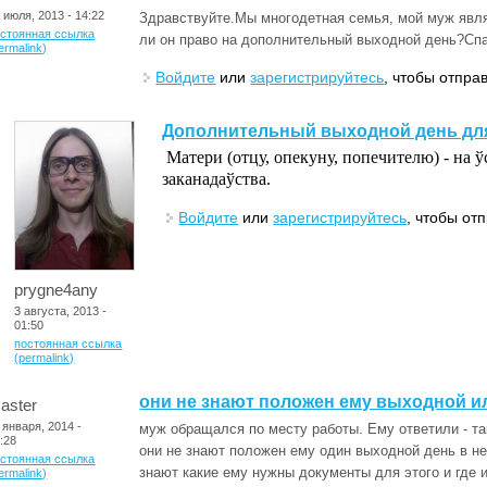
 июля, 2013 - 14:22
Здравствуйте.Мы многодетная семья, мой муж явля
остоянная ссылка
ли он право на дополнительный выходной день?Сп
ermalink)
Войдите
или
зарегистрируйтесь
, чтобы отпра
Дополнительный выходной день для
Матери (отцу, опекуну, попечителю) - на ў
заканадаўства.
Войдите
или
зарегистрируйтесь
, чтобы от
prygne4any
3 августа, 2013 -
01:50
постоянная ссылка
(permalink)
они не знают положен ему выходной и
aster
 января, 2014 -
муж обращался по месту работы. Ему ответили - так
:28
они не знают положен ему один выходной день в не
остоянная ссылка
знают какие ему нужны документы для этого и где и
ermalink)