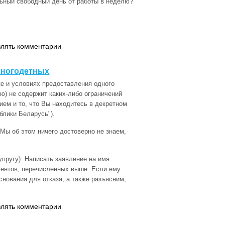
льный свободный день от работы в неделю?
влять комментарии
многодетных
е и условиях предоставления одного
ю) не содержит каких-либо ограничений
ием и то, что Вы находитесь в декретном
ублики Беларусь").
 Мы об этом ничего достоверно не знаем,
упругу): Написать заявление на имя
ментов, перечисленных выше. Если ему
снования для отказа, а также разъясним,
влять комментарии