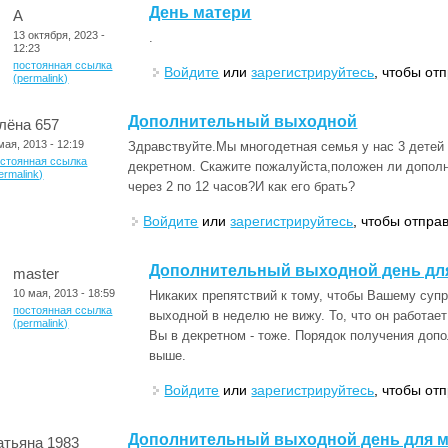
День матери
А
13 октября, 2023 -
.
12:23
постоянная ссылка
Войдите
или
зарегистрируйтесь
, чтобы от
(permalink)
Дополнительный выходной
лёна 657
мая, 2013 - 12:19
Здравствуйте.Мы многодетная семья у нас 3 детей д
остоянная ссылка
декретном. Скажите пожалуйста,положен ли допол
ermalink)
через 2 по 12 часов?И как его брать?
Войдите
или
зарегистрируйтесь
, чтобы отпра
Дополнительный выходной день для
master
10 мая, 2013 - 18:59
Никаких препятствий к тому, чтобы Вашему суп
постоянная ссылка
выходной в неделю не вижу. То, что он работает 
(permalink)
Вы в декретном - тоже. Порядок получения доп
выше.
Войдите
или
зарегистрируйтесь
, чтобы от
Дополнительный выходной день для м
атьяна 1983