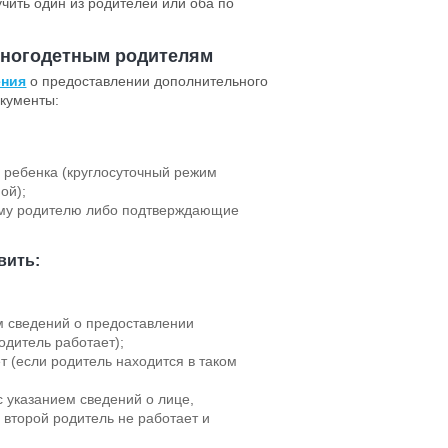
чить один из родителей или оба по
ногодетным родителям
ения
о предоставлении дополнительного
окументы:
 ребенка (круглосуточный режим
ой);
ому родителю либо подтверждающие
вить:
м сведений о предоставлении
одитель работает);
ет (если родитель находится в таком
с указанием сведений о лице,
 второй родитель не работает и