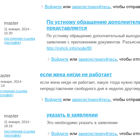
Войдите
или
зарегистрируйтесь
, чтобы отпра
По устному обращению дополнител
master
представляется
11 января, 2014 -
15:30
По устному обращению дополнительный выходно
постоянная ссылка
заявление с приложением документов. Разъясне
(permalink)
http://mihck.info/node/80
Войдите
или
зарегистрируйтесь
, чтобы от
если жена нигде не работает
aster
 января, 2014 -
если жена нигде не работает, какую тогда нужно п
:14
непредставлении свободного дня в неделю другом
остоянная ссылка
ermalink)
Войдите
или
зарегистрируйтесь
, чтобы отпра
указать в заявлении
master
11 января, 2014 -
Это необходимо указать в заявлении
18:16
постоянная ссылка
Войдите
или
зарегистрируйтесь
, чтобы от
(permalink)