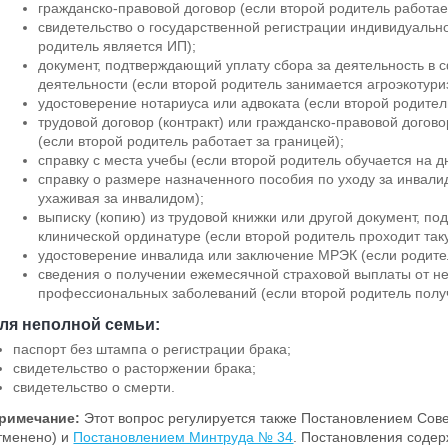
гражданско-правовой договор (если второй родитель работает
свидетельство о государственной регистрации индивидуальн
родитель является ИП);
документ, подтверждающий уплату сбора за деятельность в 
деятельности (если второй родитель занимается агроэкотур
удостоверение нотариуса или адвоката (если второй родител
трудовой договор (контракт) или гражданско-правовой догово
(если второй родитель работает за границей);
справку с места учебы (если второй родитель обучается на 
справку о размере назначенного пособия по уходу за инвали
ухаживая за инвалидом);
выписку (копию) из трудовой книжки или другой документ, п
клинической ординатуре (если второй родитель проходит таку
удостоверение инвалида или заключение МРЭК (если родите
сведения о получении ежемесячной страховой выплаты от не
профессиональных заболеваний (если второй родитель получ
ля неполной семьи:
паспорт без штампа о регистрации брака;
свидетельство о расторжении брака;
свидетельство о смерти.
римечание:
Этот вопрос регулируется также Постановлением Сов
тменено) и
Постановлением Минтруда № 34
. Постановления содер