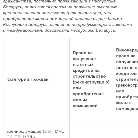
гражданства, постоянно проживающие в Республике
Беларусь, пользуются правом на получение льготных
кредитов на строительство (реконструкцию) или
приобретение жилых помещений наравне с гражданами
Республики Беларусь, если иное не предусмотрено законами
и международными договорами Республики Беларусь.
Внеочере
Право на
право на
получение
получени
льготных
льготных
кредитов на
кредитов
строительство
Категории граждан
строител
(реконструкцию)
(реконст
или
или
приобретение
приобрет
жилых
жилых
помещений
помещен
военнослужащие (в т.ч. МЧС,
СК, ПВ, МВД и