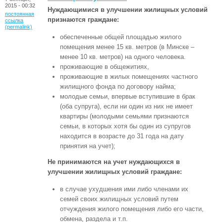
2015 - 00:32
Нуждающимися в улучшении жилищных условий
постоянная
признаются граждане:
ссылка
(permalink)
обеспеченные общей площадью жилого
помещения менее 15 кв. метров (в Минске –
менее 10 кв. метров) на одного человека.
проживающие в общежитиях,
проживающие в жилых помещениях частного
жилищного фонда по договору найма;
молодые семьи, впервые вступившие в брак
(оба супруга), если ни один из них не имеет
квартиры (молодыми семьями признаются
семьи, в которых хотя бы один из супругов
находится в возрасте до 31 года на дату
принятия на учет);
Не принимаются на учет нуждающихся в
улучшении жилищных условий граждане:
в случае ухудшения ими либо членами их
семей своих жилищных условий путем
отчуждения жилого помещения либо его части,
обмена, раздела и т.п.