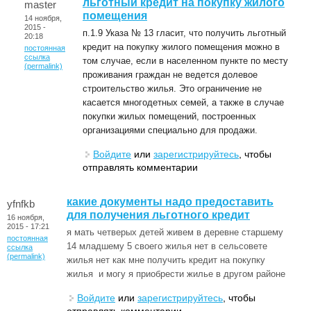
льготный кредит на покупку жилого
master
помещения
14 ноября,
2015 -
п.1.9 Указа № 13 гласит, что получить льготный
20:18
кредит на покупку жилого помещения можно в
постоянная
ссылка
том случае, если в населенном пункте по месту
(permalink)
проживания граждан не ведется долевое
строительство жилья. Это ограничение не
касается многодетных семей, а также в случае
покупки жилых помещений, построенных
организациями специально для продажи.
Войдите
или
зарегистрируйтесь
, чтобы
отправлять комментарии
какие документы надо предоставить
yfnfkb
для получения льготного кредит
16 ноября,
2015 - 17:21
я мать четверых детей живем в деревне старшему
постоянная
14 младшему 5 своего жилья нет в сельсовете
ссылка
(permalink)
жилья нет как мне получить кредит на покупку
жилья и могу я приобрести жилье в другом районе
Войдите
или
зарегистрируйтесь
, чтобы
отправлять комментарии