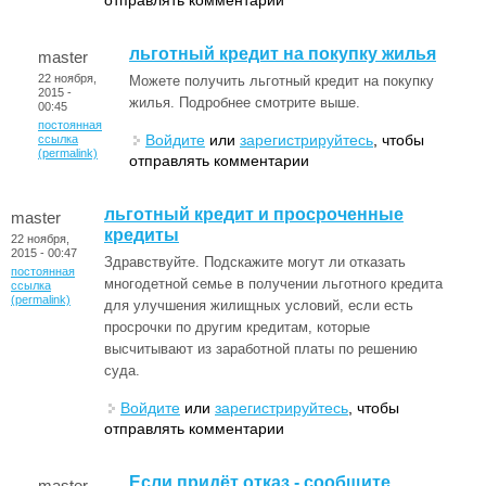
льготный кредит на покупку жилья
master
22 ноября,
Можете получить льготный кредит на покупку
2015 -
жилья. Подробнее смотрите выше.
00:45
постоянная
Войдите
или
зарегистрируйтесь
, чтобы
ссылка
(permalink)
отправлять комментарии
льготный кредит и просроченные
master
кредиты
22 ноября,
2015 - 00:47
Здравствуйте. Подскажите могут ли отказать
постоянная
многодетной семье в получении льготного кредита
ссылка
(permalink)
для улучшения жилищных условий, если есть
просрочки по другим кредитам, которые
высчитывают из заработной платы по решению
суда.
Войдите
или
зарегистрируйтесь
, чтобы
отправлять комментарии
Если придёт отказ - сообщите
master