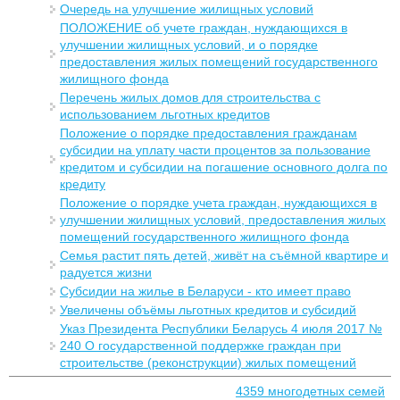
Очередь на улучшение жилищных условий
ПОЛОЖЕНИЕ об учете граждан, нуждающихся в
улучшении жилищных условий, и о порядке
предоставления жилых помещений государственного
жилищного фонда
Перечень жилых домов для строительства с
использованием льготных кредитов
Положение о порядке предоставления гражданам
субсидии на уплату части процентов за пользование
кредитом и субсидии на погашение основного долга по
кредиту
Положение о порядке учета граждан, нуждающихся в
улучшении жилищных условий, предоставления жилых
помещений государственного жилищного фонда
Семья растит пять детей, живёт на съёмной квартире и
радуется жизни
Субсидии на жилье в Беларуси - кто имеет право
Увеличены объёмы льготных кредитов и субсидий
Указ Президента Республики Беларусь 4 июля 2017 №
240 О государственной поддержке граждан при
строительстве (реконструкции) жилых помещений
4359 многодетных семей