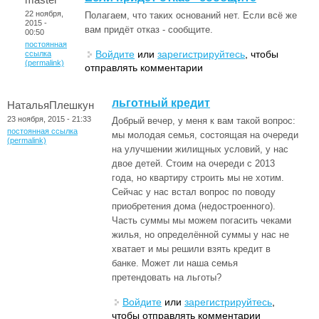
22 ноября,
Полагаем, что таких оснований нет. Если всё же
2015 -
вам придёт отказ - сообщите.
00:50
постоянная
Войдите
или
зарегистрируйтесь
, чтобы
ссылка
(permalink)
отправлять комментарии
льготный кредит
НатальяПлешкун
23 ноября, 2015 - 21:33
Добрый вечер, у меня к вам такой вопрос:
постоянная ссылка
мы молодая семья, состоящая на очереди
(permalink)
на улучшении жилищных условий, у нас
двое детей. Стоим на очереди с 2013
года, но квартиру строить мы не хотим.
Сейчас у нас встал вопрос по поводу
приобретения дома (недостроенного).
Часть суммы мы можем погасить чеками
жилья, но определённой суммы у нас не
хватает и мы решили взять кредит в
банке. Может ли наша семья
претендовать на льготы?
Войдите
или
зарегистрируйтесь
,
чтобы отправлять комментарии