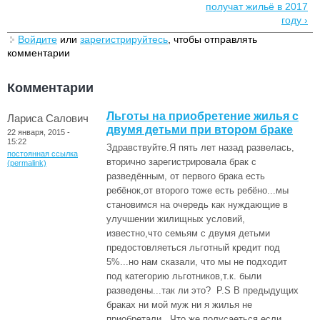
получат жильё в 2017
году ›
Войдите
или
зарегистрируйтесь
, чтобы отправлять
комментарии
Комментарии
Льготы на приобретение жилья с
Лариса Салович
двумя детьми при втором браке
22 января, 2015 -
15:22
Здравствуйте.Я пять лет назад развелась,
постоянная ссылка
вторично зарегистрировала брак с
(permalink)
разведённым, от первого брака есть
ребёнок,от второго тоже есть ребёно...мы
становимся на очередь как нуждающие в
улучшении жилищных условий,
известно,что семьям с двумя детьми
предостовляеться льготный кредит под
5%...но нам сказали, что мы не подходит
под категорию льготников,т.к. были
разведены...так ли это? P.S В предыдущих
браках ни мой муж ни я жилья не
приобретали...Что же полусаеться,если