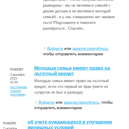
разведены - мы не являемся семьёй с
двумя детьми и не являемся молодой
семьёй...и у нас совершенно нет никаких
льгот?Подскажите и помогите
разобраться...Спасибо...
Войдите
или
зарегистрируйтесь
,
чтобы отправлять комментарии
Молодые семьи имеют право на
master
льготный кредит
3 декабря,
2015 -
Молодые семьи имеют право на льготный
01:54
кредит, если это первый их брак (никто из
постоянная
ссылка
супругов не был в разводе)
(permalink)
Войдите
или
зарегистрируйтесь
, чтобы
отправлять комментарии
об учете нуждающихся в улучшении
master
жилищных условий
7 октября,