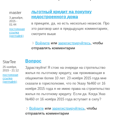
льготный кредит на покупку
master
недостроенного дома
3 декабря,
2015 -
в принципе, да, но есть несколько нюансов. Про
01:44
это разговор шел в предыдущих комментариях,
постоянная
ссылка
смотрите выше
(permalink)
Войдите
или
зарегистрируйтесь
, чтобы
отправлять комментарии
Вопрос
StarTee
25 ноября,
Здраствуйте! Я стою на очереди на стротельство
2015 - 21:12
жилья по льготному кредиту, как проживающая в
постоянная
общежитии более 10 лет. 23 ноября 2015 года мне
ссылка
(permalink)
сказали в горисполкоме, что по Указу №460 от 16
ноября 2015 года я не имею права на строительство
жилья по льготному кредиту. Если да. Когда Указ
№460 от 16 ноябра 2015 года вступает в силу?
Войдите
или
зарегистрируйтесь
, чтобы
отправлять комментарии