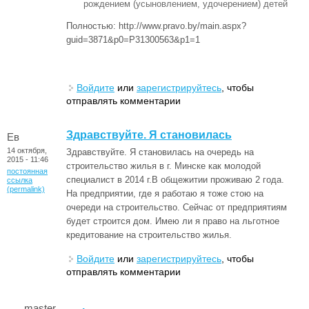
рождением (усыновлением, удочерением) детей
Полностью: http://www.pravo.by/main.aspx?
guid=3871&p0=P31300563&p1=1
Войдите
или
зарегистрируйтесь
, чтобы
отправлять комментарии
Здравствуйте. Я становилась
Ев
14 октября,
Здравствуйте. Я становилась на очередь на
2015 - 11:46
строительство жилья в г. Минске как молодой
постоянная
специалист в 2014 г.В общежитии проживаю 2 года.
ссылка
(permalink)
На предприятии, где я работаю я тоже стою на
очереди на строительство. Сейчас от предприятиям
будет строится дом. Имею ли я право на льготное
кредитование на строительство жилья.
Войдите
или
зарегистрируйтесь
, чтобы
отправлять комментарии
.
master