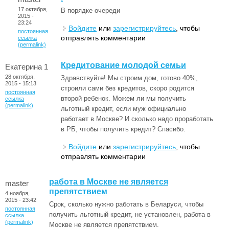
17 октября,
В порядке очереди
2015 -
23:24
Войдите
или
зарегистрируйтесь
, чтобы
постоянная
отправлять комментарии
ссылка
(permalink)
Кредитование молодой семьи
Екатерина 1
28 октября,
Здравствуйте! Мы строим дом, готово 40%,
2015 - 15:13
строили сами без кредитов, скоро родится
постоянная
второй ребенок. Можем ли мы получить
ссылка
(permalink)
льготный кредит, если муж официально
работает в Москве? И сколько надо проработать
в РБ, чтобы получить кредит? Спасибо.
Войдите
или
зарегистрируйтесь
, чтобы
отправлять комментарии
работа в Москве не является
master
препятствием
4 ноября,
2015 - 23:42
Срок, сколько нужно работать в Беларуси, чтобы
постоянная
получить льготный кредит, не установлен, работа в
ссылка
(permalink)
Москве не является препятствием.