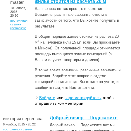
жильё стоится из расчета 20 м
master
10 ноября,
Ваш вопрос не так прост, как кажется.
2015 -
Возможны различные варианты ответа в
20:30
зависимости от того, что Вы хотите получить в
постоянная
ссылка
результате.
(permalink)
В общем порядке жильё стоится из расчета 20
2
2
м
на человека (или 15 м
если Вы проживаете
в Минске). От полученной площади отнимается
площадь имеющихся жилых помещений (в
Вашем случае - квартиры и домика).
В то же время возможны различные варианты и
решения. Задайте этот вопрос в отделе
жилищной политики, где Вы стоите на учете, и
сообщите нам, что Вам ответили.
Войдите
или
зарегистрируйтесь
, чтобы
отправлять комментарии
Добрый вечер.... Подскажите
виктория сергеевна
6 ноября, 2015 - 20:22
Добрый вечер.... Подскажите вот мы
постоянная ссылка
молодая семья с одним ребенком в