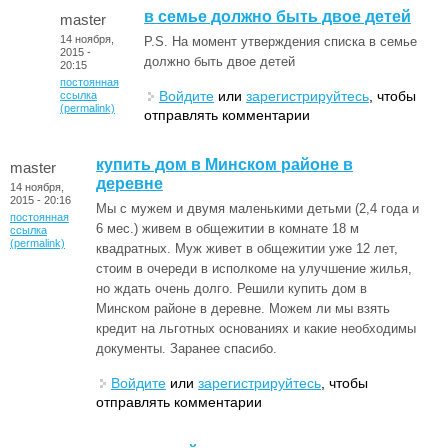
в семье должно быть двое детей
master
14 ноября,
P.S. На момент утверждения списка в семье
2015 -
должно быть двое детей
20:15
постоянная
Войдите
или
зарегистрируйтесь
, чтобы
ссылка
(permalink)
отправлять комментарии
купить дом в Минском районе в
master
деревне
14 ноября,
2015 - 20:16
Мы с мужем и двумя маленькими детьми (2,4 года и
постоянная
6 мес.) живем в общежитии в комнате 18 м
ссылка
(permalink)
квадратных. Муж живет в общежитии уже 12 лет,
стоим в очереди в исполкоме на улучшение жилья,
но ждать очень долго. Решили купить дом в
Минском районе в деревне. Можем ли мы взять
кредит на льготных основаниях и какие необходимы
документы. Заранее спасибо.
Войдите
или
зарегистрируйтесь
, чтобы
отправлять комментарии