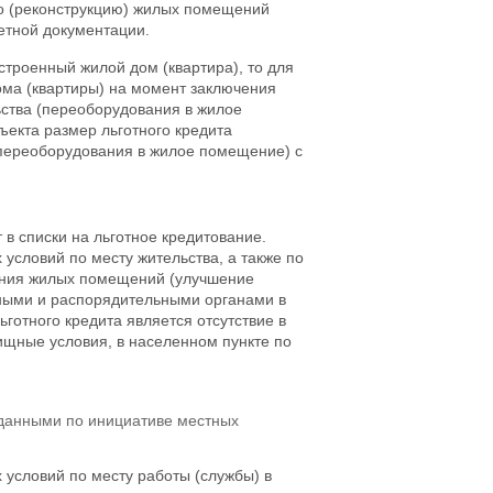
тво (реконструкцию) жилых помещений
етной документации.
троенный жилой дом (квартира), то для
дома (квартиры) на момент заключения
ьства (переоборудования в жилое
ъекта размер льготного кредита
 (переоборудования в жилое помещение) с
 в списки на льготное кредитование.
словий по месту жительства, а также по
тения жилых помещений (улучшение
ными и распорядительными органами в
готного кредита является отсутствие в
щные условия, в населенном пункте по
зданными по инициативе местных
условий по месту работы (службы) в