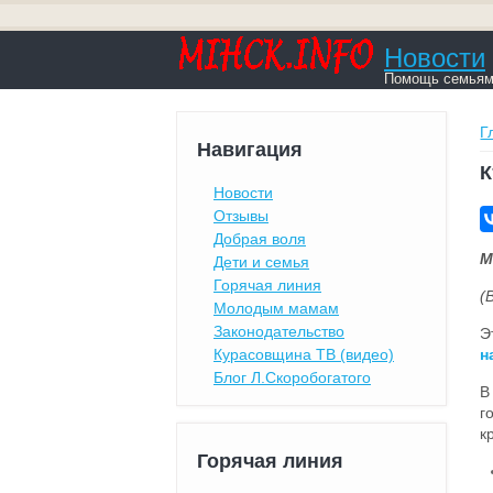
Новости
Помощь семьям,
В
Г
Навигация
К
Новости
Отзывы
Добрая воля
М
Дети и семья
Горячая линия
(
Молодым мамам
Законодательство
Э
н
Курасовщина ТВ (видео)
Блог Л.Скоробогатого
В
г
к
Горячая линия