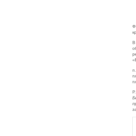
Ф
к
В
о
р
«
п
п
п
P
Б
п
з