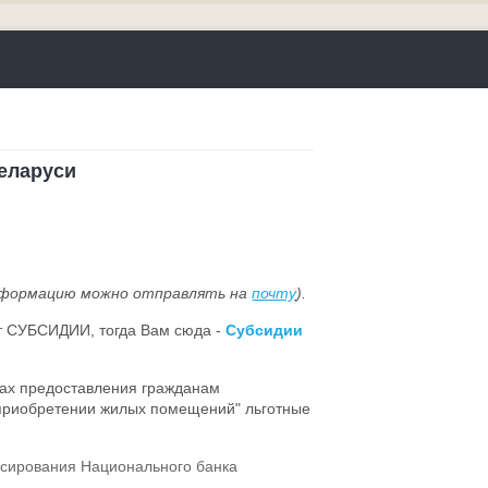
Беларуси
информацию можно отправлять на
почту
).
т СУБСИДИИ, тогда Вам сюда -
Субсидии
осах предоставления гражданам
и приобретении жилых помещений" льготные
ансирования Национального банка