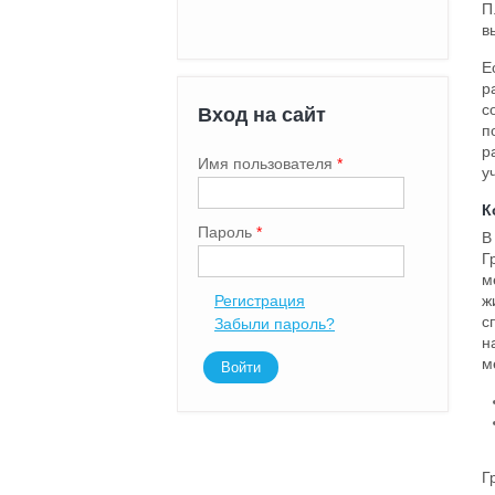
П
в
Е
р
с
Вход на сайт
п
р
Имя пользователя
*
у
К
Пароль
*
В
Г
м
ж
Регистрация
с
Забыли пароль?
н
м
Г