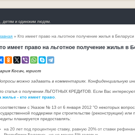
 детям и одиноким людям.
ы здесь
лавная
» Кто имеет право на льготное получение жилья в Беларуси
то имеет право на льготное получение жилья в 
ария Косач, юрист
Вопросы можно задавать в комментариях. Конфиденциальную 
то статья о получении ЛЬГОТНЫХ КРЕДИТОВ. Если Вас интересую
а жилье - кто имеет право
.
 соответствии с Указом № 13 от 6 января 2012 "О некоторых вопр
осударственной поддержки при строительстве (реконструкции) ил
редиты планируется предоставлять:
на 20 лет под процентную ставку, равную 20% от ставки рефин
Республики Беларусь, но не менее 5% годовых.