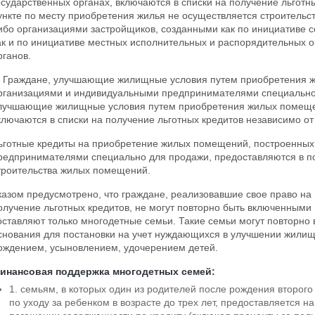
осударственных органах, включаются в списки на получение льготн
ункте по месту приобретения жилья не осуществляется строительс
ибо организациями застройщиков, созданными как по инициативе с
ак и по инициативе местных исполнительных и распорядительных о
рганов.
!! Граждане, улучшающие жилищные условия путем приобретения 
рганизациями и индивидуальными предпринимателями специально 
лучшающие жилищные условия путем приобретения жилых помещени
ключаются в списки на получение льготных кредитов независимо о
ьготные кредиты на приобретение жилых помещений, построенны
редпринимателями специально для продажи, предоставляются в п
троительства жилых помещений.
казом предусмотрено, что граждане, реализовавшие свое право на
олучение льготных кредитов, не могут повторно быть включенными
оставляют только многодетные семьи. Такие семьи могут повторно 
снования для постановки на учет нуждающихся в улучшении жилищн
ождением, усыновлением, удочерением детей.
инансовая поддержка многодетных семей:
1. семьям, в которых один из родителей после рождения второго
по уходу за ребенком в возрасте до трех лет, предоставляется на