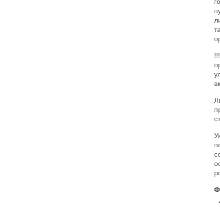
г
п
л
т
о
!
о
у
в
Л
п
с
У
п
с
о
р
Ф