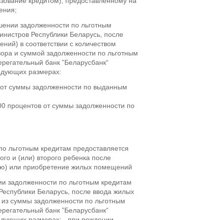
ьзование кредитом), предоставленному на
ения;
шении задолженности по льготным
инистров Республики Беларусь, после
ний) в соответствии с количеством
вора и суммой задолженности по льготным
ерегательный банк ”Беларусбанк“
ледующих размерах:
в от суммы задолженности по выданным
00 процентов от суммы задолженности по
по льготным кредитам предоставляется
го и (или) второго ребенка после
цию) или приобретение жилых помещений
и задолженности по льготным кредитам
Республики Беларусь, после ввода жилых
 из суммы задолженности по льготным
ерегательный банк ”Беларусбанк“
едующих размерах: - при рождении