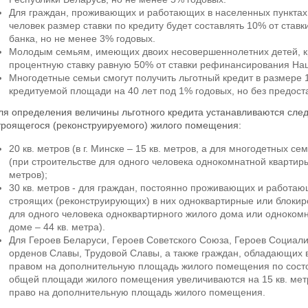
Для граждан, проживающих и работающих в населенных пунктах 
человек размер ставки по кредиту будет составлять 10% от ста
банка, но не менее 3% годовых.
Молодым семьям, имеющих двоих несовершеннолетних детей, кр
процентную ставку равную 50% от ставки рефинансирования На
Многодетные семьи смогут получить льготный кредит в размере 
кредитуемой площади на 40 лет под 1% годовых, но без предост
ля определения величины льготного кредита устанавливаются с
троящегося (реконструируемого) жилого помещения:
20 кв. метров (в г. Минске – 15 кв. метров, а для многодетных се
(при строительстве для одного человека однокомнатной квартиры
метров);
30 кв. метров - для граждан, постоянно проживающих и работаю
строящих (реконструирующих) в них одноквартирные или блокир
для одного человека одноквартирного жилого дома или одноком
доме – 44 кв. метра).
Для Героев Беларуси, Героев Советского Союза, Героев Социали
орденов Славы, Трудовой Славы, а также граждан, обладающих в
правом на дополнительную площадь жилого помещения по сост
общей площади жилого помещения увеличиваются на 15 кв. мет
право на дополнительную площадь жилого помещения.