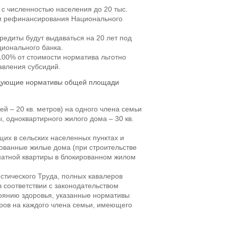
с численностью населения до 20 тыс.
вки рефинансирования Национального
едиты будут выдаваться на 20 лет под
ционального банка.
100% от стоимости норматива льготно
авления субсидий.
ледующие нормативы общей площади
мей – 20 кв. метров) на одного члена семьи
, одноквартирного жилого дома – 30 кв.
щих в сельских населенных пунктах и
ованные жилые дома (при строительстве
натной квартиры в блокированном жилом
стического Труда, полных кавалеров
 соответствии с законодательством
оянию здоровья, указанные нормативы
ров на каждого члена семьи, имеющего