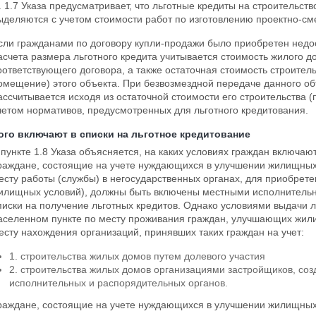
. 1.7 Указа предусматривает, что льготные кредиты на строительс
ыделяются с учетом стоимости работ по изготовлению проектно-см
сли гражданами по договору купли-продажи было приобретен недос
асчета размера льготного кредита учитывается стоимость жилого 
оответствующего договора, а также остаточная стоимость строител
омещение) этого объекта. При безвозмездной передаче данного об
ассчитывается исходя из остаточной стоимости его строительства
четом нормативов, предусмотренных для льготного кредитования.
ого включают в списки на льготное кредитование
 пункте 1.8 Указа объясняется, на каких условиях граждан включают
раждане, состоящие на учете нуждающихся в улучшении жилищных у
есту работы (службы) в негосударственных органах, для приобре
илищных условий), должны быть включены местными исполнитель
писки на получение льготных кредитов. Однако условиями выдачи ль
аселенном пункте по месту проживания граждан, улучшающих жили
есту нахождения организаций, принявших таких граждан на учет:
1. строительства жилых домов путем долевого участия
2. строительства жилых домов организациями застройщиков, со
исполнительных и распорядительных органов.
раждане, состоящие на учете нуждающихся в улучшении жилищных 