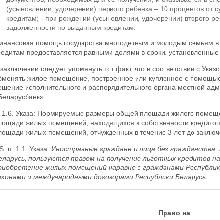
(усыновлении, удочерении) первого ребенка – 10 процентов от
кредитам; - при рождении (усыновлении, удочерении) второго р
задолженности по выданным кредитам.
инансовая помощь государства многодетным и молодым семьям в 
редитам предоставляется равными долями в сроки, установленные
 заключении следует упомянуть тот факт, что в соответствии с Указ
бменять жилое помещение, построенное или купленное с помощью 
ешение исполнительного и распорядительного органа местной адм
Беларусбанк».
. 1.6. Указа: Нормируемые размеры общей площади жилого помещ
лощади жилых помещений, находящихся в собственности кредитопо
лощади жилых помещений, отчужденных в течение 3 лет до заключ
.S. п. 1.1. Указа:
Иностранные граждане и лица без гражданства,
еларусь, пользуются правом на получение льготных кредитов н
риобретение жилых помещений наравне с гражданами Республики
аконами и международными договорами Республики Беларусь.
Право на