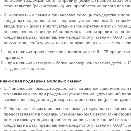
погашении задолженности по кредиту (включая проценты за пол
строительство (реконструкцию) или приобретение жилого помещ
2. многодетным семьям финансовая помощь государства в пога
кредитам предоставляется в порядке, установленном Советом М
ввода жилых домов в эксплуатацию (приобретения жилых помеще
несовершеннолетних детей на дату заключения кредитного дого
кредитам на дату представления кредитополучателями ОАО ”Сб
документов, необходимых для ее получения, и оказывается в с
- при наличии троих несовершеннолетних детей – 75 проценто
кредитам;
- при наличии четверых и более несовершеннолетних детей – 1
выданным кредитам.
инансовая поддержка молодых семей:
1. Финансовая помощь государства в погашении задолженности 
молодым семьям при рождении (усыновлении, удочерении) перво
заключения кредитного договора на строительство (реконструк
2. Молодым семьям финансовая помощь государства в погашени
предоставляется в порядке, установленном Советом Министров 
домов в эксплуатацию (приобретения жилых помещений) исходя
кредитам на дату представления кредитополучателями ОАО ”Сб
документов, необходимых для ее получения, и оказывается в сл