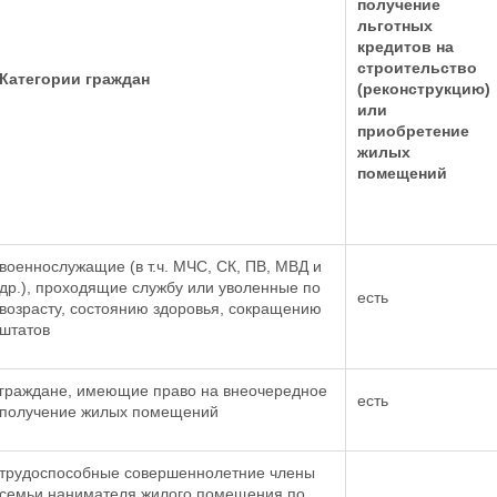
получение
льготных
кредитов на
строительство
Категории граждан
(реконструкцию)
или
приобретение
жилых
помещений
военнослужащие (в т.ч. МЧС, СК, ПВ, МВД и
др.), проходящие службу или уволенные по
есть
возрасту, состоянию здоровья, сокращению
штатов
граждане, имеющие право на внеочередное
есть
получение жилых помещений
трудоспособные совершеннолетние члены
семьи нанимателя жилого помещения по