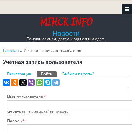
Новости
Помощь семьям, детям и одиноким людям.
Вы здесь
Главная
» Учётная запись пользователя
Учётная запись пользователя
Главные вкладки
Регистрация
Войти
(активная вкладка)
Забыли пароль?
Имя пользователя
*
Укажите ваше имя на сайте Новости.
Пароль
*