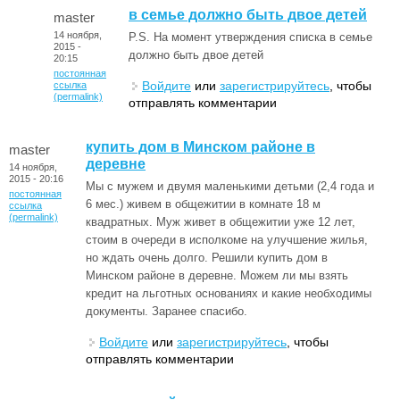
в семье должно быть двое детей
master
14 ноября,
P.S. На момент утверждения списка в семье
2015 -
должно быть двое детей
20:15
постоянная
Войдите
или
зарегистрируйтесь
, чтобы
ссылка
(permalink)
отправлять комментарии
купить дом в Минском районе в
master
деревне
14 ноября,
2015 - 20:16
Мы с мужем и двумя маленькими детьми (2,4 года и
постоянная
6 мес.) живем в общежитии в комнате 18 м
ссылка
(permalink)
квадратных. Муж живет в общежитии уже 12 лет,
стоим в очереди в исполкоме на улучшение жилья,
но ждать очень долго. Решили купить дом в
Минском районе в деревне. Можем ли мы взять
кредит на льготных основаниях и какие необходимы
документы. Заранее спасибо.
Войдите
или
зарегистрируйтесь
, чтобы
отправлять комментарии