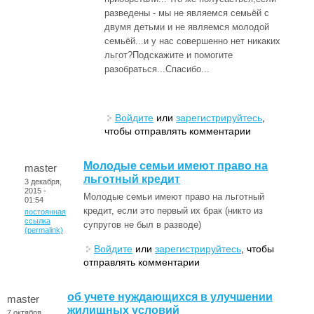
разведены - мы не являемся семьёй с
двумя детьми и не являемся молодой
семьёй...и у нас совершенно нет никаких
льгот?Подскажите и помогите
разобраться...Спасибо...
Войдите
или
зарегистрируйтесь
,
чтобы отправлять комментарии
Молодые семьи имеют право на
master
льготный кредит
3 декабря,
2015 -
Молодые семьи имеют право на льготный
01:54
кредит, если это первый их брак (никто из
постоянная
ссылка
супругов не был в разводе)
(permalink)
Войдите
или
зарегистрируйтесь
, чтобы
отправлять комментарии
об учете нуждающихся в улучшении
master
жилищных условий
7 октября,