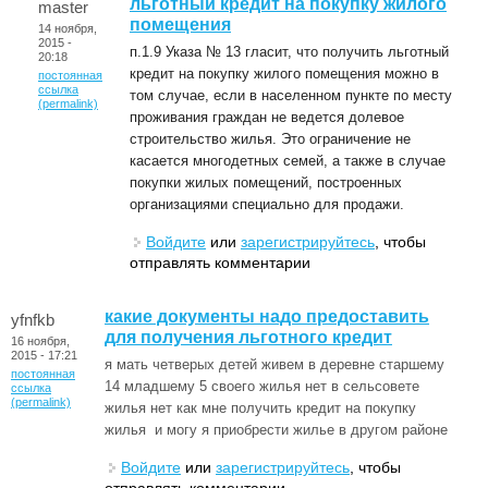
льготный кредит на покупку жилого
master
помещения
14 ноября,
2015 -
п.1.9 Указа № 13 гласит, что получить льготный
20:18
кредит на покупку жилого помещения можно в
постоянная
ссылка
том случае, если в населенном пункте по месту
(permalink)
проживания граждан не ведется долевое
строительство жилья. Это ограничение не
касается многодетных семей, а также в случае
покупки жилых помещений, построенных
организациями специально для продажи.
Войдите
или
зарегистрируйтесь
, чтобы
отправлять комментарии
какие документы надо предоставить
yfnfkb
для получения льготного кредит
16 ноября,
2015 - 17:21
я мать четверых детей живем в деревне старшему
постоянная
14 младшему 5 своего жилья нет в сельсовете
ссылка
(permalink)
жилья нет как мне получить кредит на покупку
жилья и могу я приобрести жилье в другом районе
Войдите
или
зарегистрируйтесь
, чтобы
отправлять комментарии