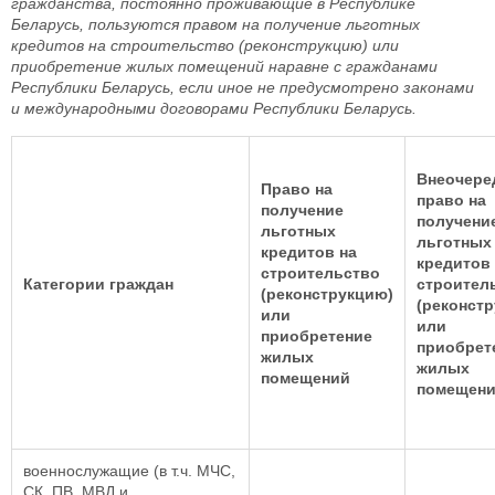
гражданства, постоянно проживающие в Республике
Беларусь, пользуются правом на получение льготных
кредитов на строительство (реконструкцию) или
приобретение жилых помещений наравне с гражданами
Республики Беларусь, если иное не предусмотрено законами
и международными договорами Республики Беларусь.
Внеочере
Право на
право на
получение
получени
льготных
льготных
кредитов на
кредитов
строительство
Категории граждан
строител
(реконструкцию)
(реконст
или
или
приобретение
приобрет
жилых
жилых
помещений
помещен
военнослужащие (в т.ч. МЧС,
СК, ПВ, МВД и