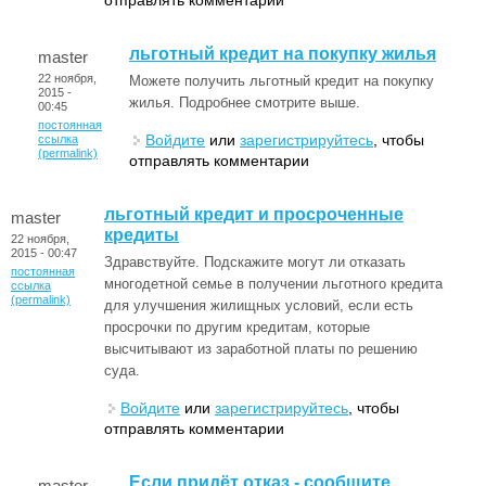
льготный кредит на покупку жилья
master
22 ноября,
Можете получить льготный кредит на покупку
2015 -
жилья. Подробнее смотрите выше.
00:45
постоянная
Войдите
или
зарегистрируйтесь
, чтобы
ссылка
(permalink)
отправлять комментарии
льготный кредит и просроченные
master
кредиты
22 ноября,
2015 - 00:47
Здравствуйте. Подскажите могут ли отказать
постоянная
многодетной семье в получении льготного кредита
ссылка
(permalink)
для улучшения жилищных условий, если есть
просрочки по другим кредитам, которые
высчитывают из заработной платы по решению
суда.
Войдите
или
зарегистрируйтесь
, чтобы
отправлять комментарии
Если придёт отказ - сообщите
master