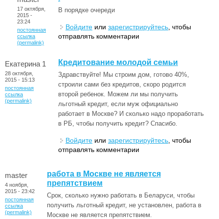
17 октября,
В порядке очереди
2015 -
23:24
Войдите
или
зарегистрируйтесь
, чтобы
постоянная
отправлять комментарии
ссылка
(permalink)
Кредитование молодой семьи
Екатерина 1
28 октября,
Здравствуйте! Мы строим дом, готово 40%,
2015 - 15:13
строили сами без кредитов, скоро родится
постоянная
второй ребенок. Можем ли мы получить
ссылка
(permalink)
льготный кредит, если муж официально
работает в Москве? И сколько надо проработать
в РБ, чтобы получить кредит? Спасибо.
Войдите
или
зарегистрируйтесь
, чтобы
отправлять комментарии
работа в Москве не является
master
препятствием
4 ноября,
2015 - 23:42
Срок, сколько нужно работать в Беларуси, чтобы
постоянная
получить льготный кредит, не установлен, работа в
ссылка
(permalink)
Москве не является препятствием.