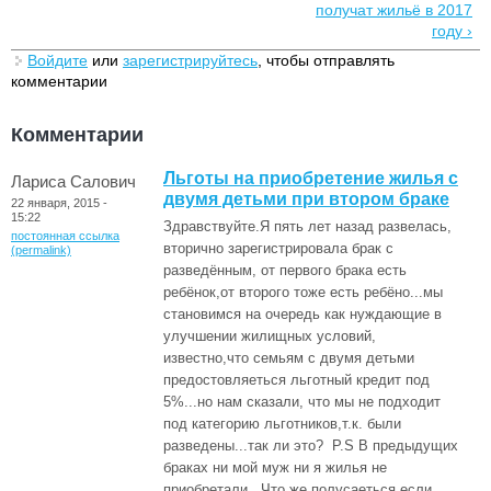
получат жильё в 2017
году ›
Войдите
или
зарегистрируйтесь
, чтобы отправлять
комментарии
Комментарии
Льготы на приобретение жилья с
Лариса Салович
двумя детьми при втором браке
22 января, 2015 -
15:22
Здравствуйте.Я пять лет назад развелась,
постоянная ссылка
вторично зарегистрировала брак с
(permalink)
разведённым, от первого брака есть
ребёнок,от второго тоже есть ребёно...мы
становимся на очередь как нуждающие в
улучшении жилищных условий,
известно,что семьям с двумя детьми
предостовляеться льготный кредит под
5%...но нам сказали, что мы не подходит
под категорию льготников,т.к. были
разведены...так ли это? P.S В предыдущих
браках ни мой муж ни я жилья не
приобретали...Что же полусаеться,если