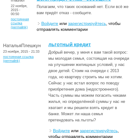
22 ноября,
Полагаем, что таких оснований нет. Если всё же
2015 -
вам придёт отказ - сообщите.
00:50
постоянная
Войдите
или
зарегистрируйтесь
, чтобы
ссылка
(permalink)
отправлять комментарии
льготный кредит
НатальяПлешкун
23 ноября, 2015 - 21:33
Добрый вечер, у меня к вам такой вопрос:
постоянная ссылка
мы молодая семья, состоящая на очереди
(permalink)
на улучшении жилищных условий, у нас
двое детей. Стоим на очереди с 2013
года, но квартиру строить мы не хотим.
Сейчас у нас встал вопрос по поводу
приобретения дома (недостроенного).
Часть суммы мы можем погасить чеками
жилья, но определённой суммы у нас не
хватает и мы решили взять кредит в
банке. Может ли наша семья
претендовать на льготы?
Войдите
или
зарегистрируйтесь
,
чтобы отправлять комментарии