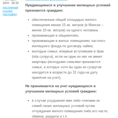
2015 - 00:32
Нуждающимися в улучшении жилищных условий
постоянная
признаются граждане:
ссылка
(permalink)
обеспеченные общей площадью жилого
помещения менее 15 кв. метров (в Минске –
менее 10 кв. метров) на одного человека.
проживающие в общежитиях,
проживающие в жилых помещениях частного
жилищного фонда по договору найма;
молодые семьи, впервые вступившие в брак
(оба супруга), если ни один из них не имеет
квартиры (молодыми семьями признаются
семьи, в которых хотя бы один из супругов
находится в возрасте до 31 года на дату
принятия на учет);
Не принимаются на учет нуждающихся в
улучшении жилищных условий граждане:
в случае ухудшения ими либо членами их
семей своих жилищных условий путем
отчуждения жилого помещения либо его части,
обмена, раздела и т.п.