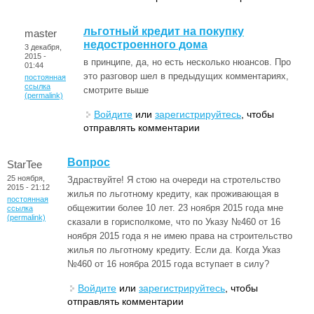
льготный кредит на покупку
master
недостроенного дома
3 декабря,
2015 -
в принципе, да, но есть несколько нюансов. Про
01:44
это разговор шел в предыдущих комментариях,
постоянная
ссылка
смотрите выше
(permalink)
Войдите
или
зарегистрируйтесь
, чтобы
отправлять комментарии
Вопрос
StarTee
25 ноября,
Здраствуйте! Я стою на очереди на стротельство
2015 - 21:12
жилья по льготному кредиту, как проживающая в
постоянная
общежитии более 10 лет. 23 ноября 2015 года мне
ссылка
(permalink)
сказали в горисполкоме, что по Указу №460 от 16
ноября 2015 года я не имею права на строительство
жилья по льготному кредиту. Если да. Когда Указ
№460 от 16 ноябра 2015 года вступает в силу?
Войдите
или
зарегистрируйтесь
, чтобы
отправлять комментарии