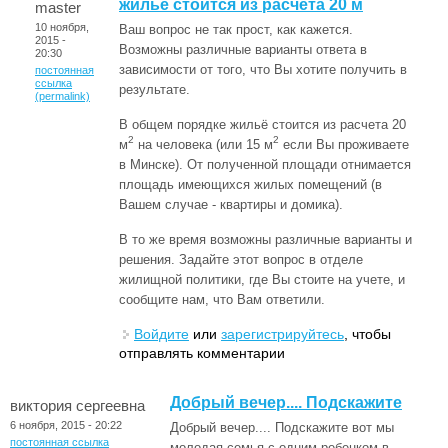
жильё стоится из расчета 20 м
master
10 ноября,
Ваш вопрос не так прост, как кажется.
2015 -
Возможны различные варианты ответа в
20:30
зависимости от того, что Вы хотите получить в
постоянная
ссылка
результате.
(permalink)
В общем порядке жильё стоится из расчета 20
2
2
м
на человека (или 15 м
если Вы проживаете
в Минске). От полученной площади отнимается
площадь имеющихся жилых помещений (в
Вашем случае - квартиры и домика).
В то же время возможны различные варианты и
решения. Задайте этот вопрос в отделе
жилищной политики, где Вы стоите на учете, и
сообщите нам, что Вам ответили.
Войдите
или
зарегистрируйтесь
, чтобы
отправлять комментарии
Добрый вечер.... Подскажите
виктория сергеевна
6 ноября, 2015 - 20:22
Добрый вечер.... Подскажите вот мы
постоянная ссылка
молодая семья с одним ребенком в