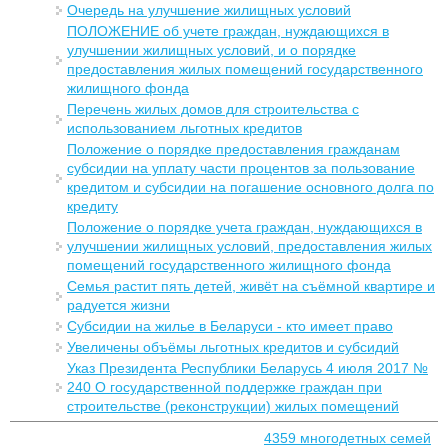
Очередь на улучшение жилищных условий
ПОЛОЖЕНИЕ об учете граждан, нуждающихся в
улучшении жилищных условий, и о порядке
предоставления жилых помещений государственного
жилищного фонда
Перечень жилых домов для строительства с
использованием льготных кредитов
Положение о порядке предоставления гражданам
субсидии на уплату части процентов за пользование
кредитом и субсидии на погашение основного долга по
кредиту
Положение о порядке учета граждан, нуждающихся в
улучшении жилищных условий, предоставления жилых
помещений государственного жилищного фонда
Семья растит пять детей, живёт на съёмной квартире и
радуется жизни
Субсидии на жилье в Беларуси - кто имеет право
Увеличены объёмы льготных кредитов и субсидий
Указ Президента Республики Беларусь 4 июля 2017 №
240 О государственной поддержке граждан при
строительстве (реконструкции) жилых помещений
4359 многодетных семей