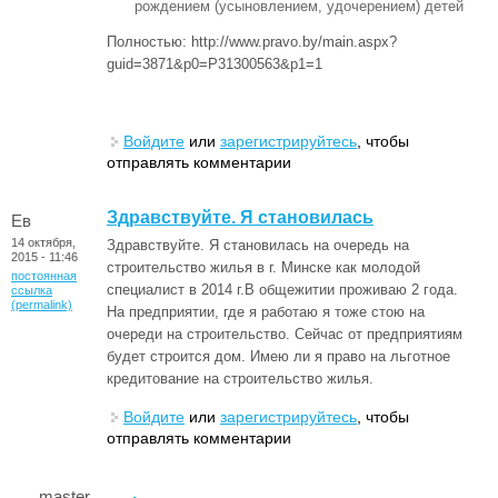
рождением (усыновлением, удочерением) детей
Полностью: http://www.pravo.by/main.aspx?
guid=3871&p0=P31300563&p1=1
Войдите
или
зарегистрируйтесь
, чтобы
отправлять комментарии
Здравствуйте. Я становилась
Ев
14 октября,
Здравствуйте. Я становилась на очередь на
2015 - 11:46
строительство жилья в г. Минске как молодой
постоянная
специалист в 2014 г.В общежитии проживаю 2 года.
ссылка
(permalink)
На предприятии, где я работаю я тоже стою на
очереди на строительство. Сейчас от предприятиям
будет строится дом. Имею ли я право на льготное
кредитование на строительство жилья.
Войдите
или
зарегистрируйтесь
, чтобы
отправлять комментарии
.
master