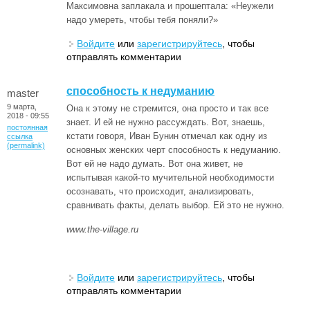
Максимовна заплакала и прошептала: «Неужели
надо умереть, чтобы тебя поняли?»
Войдите
или
зарегистрируйтесь
, чтобы
отправлять комментарии
способность к недуманию
master
9 марта,
Она к этому не стремится, она просто и так все
2018 - 09:55
знает. И ей не нужно рассуждать. Вот, знаешь,
постоянная
кстати говоря, Иван Бунин отмечал как одну из
ссылка
(permalink)
основных женских черт способность к недуманию.
Вот ей не надо думать. Вот она живет, не
испытывая какой-то мучительной необходимости
осознавать, что происходит, анализировать,
сравнивать факты, делать выбор. Ей это не нужно.
www.the-village.ru
Войдите
или
зарегистрируйтесь
, чтобы
отправлять комментарии