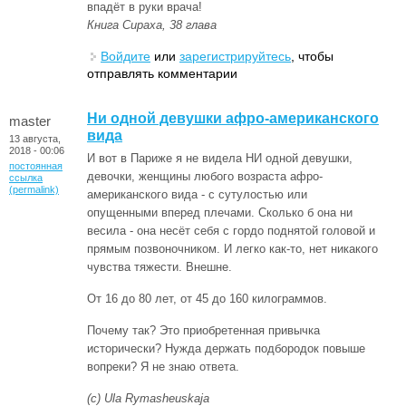
впадёт в руки врача!
Книга Сираха, 38 глава
Войдите
или
зарегистрируйтесь
, чтобы
отправлять комментарии
Ни одной девушки афро-американского
master
вида
13 августа,
2018 - 00:06
И вот в Париже я не видела НИ одной девушки,
постоянная
девочки, женщины любого возраста афро-
ссылка
(permalink)
американского вида - с сутулостью или
опущенными вперед плечами. Сколько б она ни
весила - она несёт себя с гордо поднятой головой и
прямым позвоночником. И легко как-то, нет никакого
чувства тяжести. Внешне.
От 16 до 80 лет, от 45 до 160 килограммов.
Почему так? Это приобретенная привычка
исторически? Нужда держать подбородок повыше
вопреки? Я не знаю ответа.
(с) Ula Rymasheuskaja