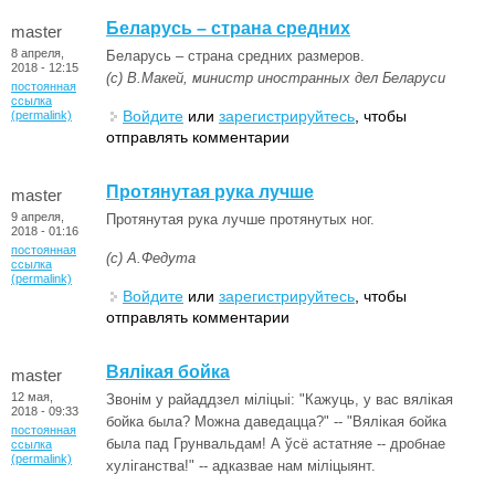
Беларусь – страна средних
master
8 апреля,
Беларусь – страна средних размеров.
2018 - 12:15
(с) В.Макей, министр иностранных дел Беларуси
постоянная
ссылка
Войдите
или
зарегистрируйтесь
, чтобы
(permalink)
отправлять комментарии
Протянутая рука лучше
master
9 апреля,
Протянутая рука лучше протянутых ног.
2018 - 01:16
постоянная
(с) А.Федута
ссылка
(permalink)
Войдите
или
зарегистрируйтесь
, чтобы
отправлять комментарии
Вялікая бойка
master
12 мая,
Звонім у райаддзел міліцыі: "Кажуць, у вас вялікая
2018 - 09:33
бойка была? Можна даведацца?" -- "Вялікая бойка
постоянная
была пад Грунвальдам! А ўсё астатняе -- дробнае
ссылка
(permalink)
хуліганства!" -- адказвае нам міліцыянт.