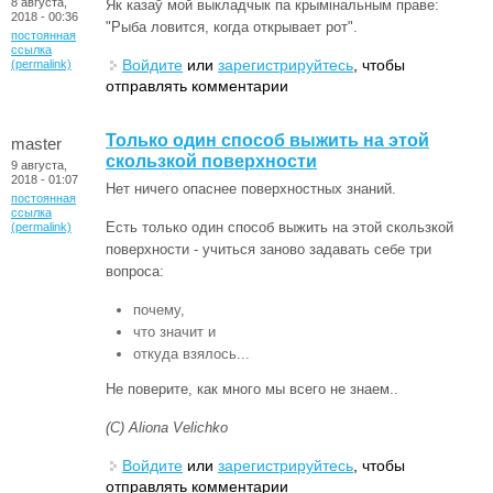
8 августа,
Як казаў мой выкладчык па крымінальным праве:
2018 - 00:36
"Рыба ловится, когда открывает рот".
постоянная
ссылка
Войдите
или
зарегистрируйтесь
, чтобы
(permalink)
отправлять комментарии
Только один способ выжить на этой
master
скользкой поверхности
9 августа,
2018 - 01:07
Нет ничего опаснее поверхностных знаний.
постоянная
ссылка
Есть только один способ выжить на этой скользкой
(permalink)
поверхности - учиться заново задавать себе три
вопроса:
почему,
что значит и
откуда взялось...
Не поверите, как много мы всего не знаем..
(С) Aliona Velichko
Войдите
или
зарегистрируйтесь
, чтобы
отправлять комментарии