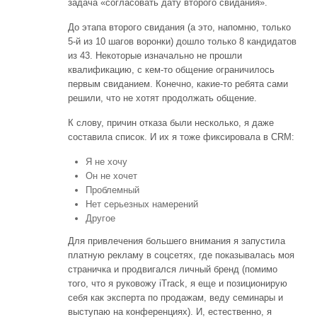
задача «согласовать дату второго свидания».
До этапа второго свидания (а это, напомню, только
5-й из 10 шагов воронки) дошло только 8 кандидатов
из 43. Некоторые изначально не прошли
квалификацию, с кем-то общение ограничилось
первым свиданием. Конечно, какие-то ребята сами
решили, что не хотят продолжать общение.
К слову, причин отказа были несколько, я даже
составила список. И их я тоже фиксировала в CRM:
Я не хочу
Он не хочет
Проблемный
Нет серьезных намерений
Другое
Для привлечения большего внимания я запустила
платную рекламу в соцсетях, где показывалась моя
страничка и продвигался личный бренд (помимо
того, что я руковожу iTrack, я еще и позиционирую
себя как эксперта по продажам, веду семинары и
выступаю на конференциях). И, естественно, я