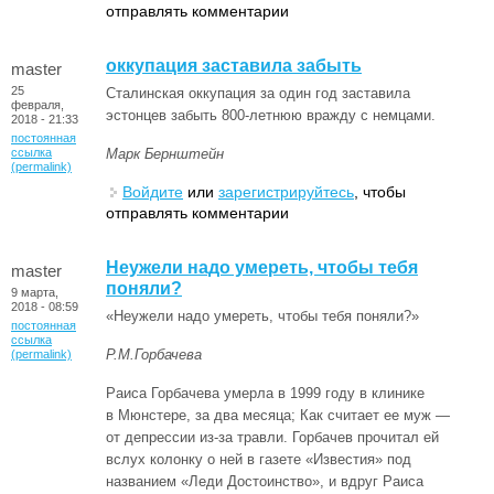
отправлять комментарии
оккупация заставила забыть
master
25
Сталинская оккупация за один год заставила
февраля,
эстонцев забыть 800-летнюю вражду с немцами.
2018 - 21:33
постоянная
ссылка
Марк Бернштейн
(permalink)
Войдите
или
зарегистрируйтесь
, чтобы
отправлять комментарии
Неужели надо умереть, чтобы тебя
master
поняли?
9 марта,
2018 - 08:59
«Неужели надо умереть, чтобы тебя поняли?»
постоянная
ссылка
Р.М.Горбачева
(permalink)
Раиса Горбачева умерла в 1999 году в клинике
в Мюнстере, за два месяца; Как считает ее муж —
от депрессии из-за травли. Горбачев прочитал ей
вслух колонку о ней в газете «Известия» под
названием «Леди Достоинство», и вдруг Раиса