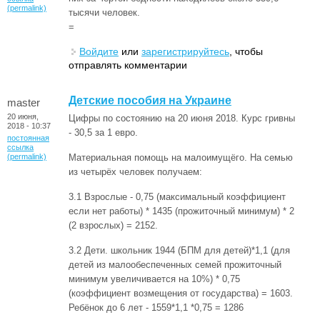
(permalink)
тысячи человек.
=
Войдите
или
зарегистрируйтесь
, чтобы
отправлять комментарии
Детские пособия на Украине
master
20 июня,
Цифры по состоянию на 20 июня 2018. Курс гривны
2018 - 10:37
- 30,5 за 1 евро.
постоянная
ссылка
(permalink)
Материальная помощь на малоимущёго. На семью
из четырёх человек получаем:
3.1 Взрослые - 0,75 (максимальный коэффициент
если нет работы) * 1435 (прожиточный минимум) * 2
(2 взрослых) = 2152.
3.2 Дети. школьник 1944 (БПМ для детей)*1,1 (для
детей из малообеспеченных семей прожиточный
минимум увеличивается на 10%) * 0,75
(коэффициент возмещения от государства) = 1603.
Ребёнок до 6 лет - 1559*1,1 *0,75 = 1286