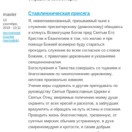
Ставленническая присяга
master
13
Я, нижепоименованный, призываемый ныне к
сентября,
служению пресвитерскому (диаконскому) обещаюсь
2018 - 10:11
и клянусь Всемогущим Богом пред Святым Его
постоянная
ссылка
Крестом и Евангелием в том, что желаю и при
(permalink)
помощи Божией всемерно буду стараться
проходить служение во всем согласное со словом
Божиим, с правилами церковными и указаниями
священноначалия.
Богослужения и Таинства совершать со тщанием и
благоговением по чиноположению церковному,
ничтоже произвольно изменяя.
Учение веры содержать и другим преподавать по
руководству Святыя Православныя Церкви и
Святых Отец; вверяемые попечению моему души
охранять от всех ересей и расколов, а заблудших
вразумлять и обращать на путь истины и спасения.
Проводить жизнь благочестивую, трезвенную, от
суетных мирских обычаев устраненную, в духе
смиренномудрия и кротости, и своим добрым