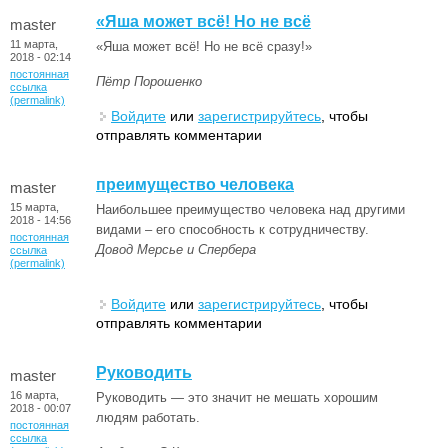
«Яша может всё! Но не всё
master
11 марта,
«Яша может всё! Но не всё сразу!»
2018 - 02:14
постоянная
Пётр Порошенко
ссылка
(permalink)
Войдите
или
зарегистрируйтесь
, чтобы
отправлять комментарии
преимущество человека
master
15 марта,
Наибольшее преимущество человека над другими
2018 - 14:56
видами – его способность к сотрудничеству.
постоянная
Довод Мерсье и Спербера
ссылка
(permalink)
Войдите
или
зарегистрируйтесь
, чтобы
отправлять комментарии
Руководить
master
16 марта,
Руководить — это значит не мешать хорошим
2018 - 00:07
людям работать.
постоянная
ссылка