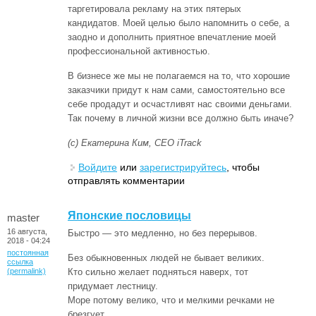
таргетировала рекламу на этих пятерых
кандидатов. Моей целью было напомнить о себе, а
заодно и дополнить приятное впечатление моей
профессиональной активностью.
В бизнесе же мы не полагаемся на то, что хорошие
заказчики придут к нам сами, самостоятельно все
себе продадут и осчастливят нас своими деньгами.
Так почему в личной жизни все должно быть иначе?
(с) Екатерина Ким, CEO iTrack
Войдите
или
зарегистрируйтесь
, чтобы
отправлять комментарии
Японские пословицы
master
16 августа,
Быстро — это медленно, но без перерывов.
2018 - 04:24
постоянная
Без обыкновенных людей не бывает великих.
ссылка
(permalink)
Кто сильно желает подняться наверх, тот
придумает лестницу.
Море потому велико, что и мелкими речками не
брезгует.