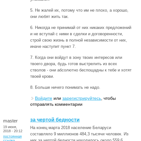
5. Не жалей их, потому что им не плохо, а хорошо,
они любят жить так.
6. Никогда не принимай от них никаких предложений
и не вступай с ними в сделки и договоренности,
строй свою жизнь в полной независимости от них,
иначе наступит пункт 7.
7. Когда они войдут в зону твоих интересов или
твоего двора, будь готов выстрелить из всех
стволов - они абсолютно беспощадны к тебе и хотят
твоей крови.
8. Больше ничего понимать не надо.
Войдите
или
зарегистрируйтесь
, чтобы
отправлять комментарии
за чертой бедности
master
19 июня,
На конец марта 2018 население Беларуси
2018 - 20:12
составляло 9 миллионов 484,3 тысячи человек. Из
постоянная
них за чертой бедности находилось около 559,6
ссылка