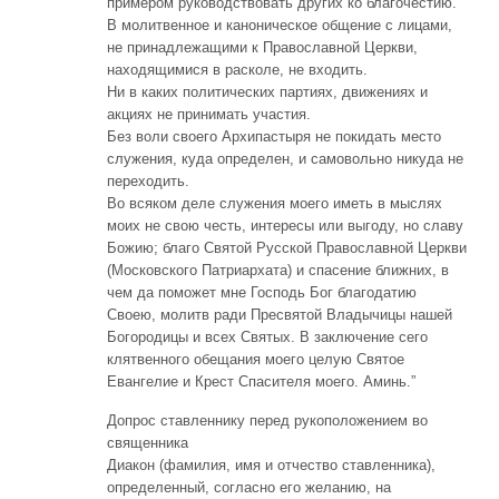
примером руководствовать других ко благочестию.
В молитвенное и каноническое общение с лицами,
не принадлежащими к Православной Церкви,
находящимися в расколе, не входить.
Ни в каких политических партиях, движениях и
акциях не принимать участия.
Без воли своего Архипастыря не покидать место
служения, куда определен, и самовольно никуда не
переходить.
Во всяком деле служения моего иметь в мыслях
моих не свою честь, интересы или выгоду, но славу
Божию; благо Святой Русской Православной Церкви
(Московского Патриархата) и спасение ближних, в
чем да поможет мне Господь Бог благодатию
Своею, молитв ради Пресвятой Владычицы нашей
Богородицы и всех Святых. В заключение сего
клятвенного обещания моего целую Святое
Евангелие и Крест Спасителя моего. Аминь.”
Допрос ставленнику перед рукоположением во
священника
Диакон (фамилия, имя и отчество ставленника),
определенный, согласно его желанию, на