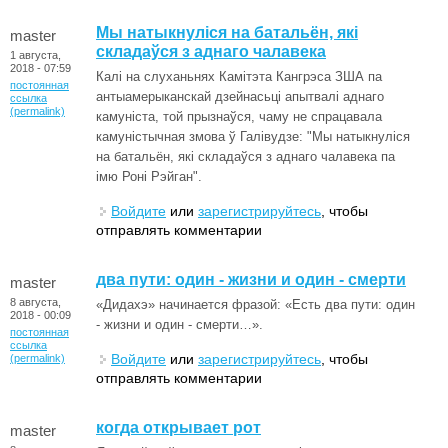
Мы натыкнуліся на батальён, які
master
складаўся з аднаго чалавека
1 августа,
2018 - 07:59
Калі на слуханьнях Камітэта Кангрэса ЗША па
постоянная
антыамерыканскай дзейнасьці апытвалі аднаго
ссылка
(permalink)
камуніста, той прызнаўся, чаму не спрацавала
камуністычная змова ў Галівудзе: "Мы натыкнуліся
на батальён, які складаўся з аднаго чалавека па
імю Роні Рэйган".
Войдите
или
зарегистрируйтесь
, чтобы
отправлять комментарии
два пути: один - жизни и один - смерти
master
8 августа,
«Дидахэ» начинается фразой: «Есть два пути: один
2018 - 00:09
- жизни и один - смерти…».
постоянная
ссылка
Войдите
или
зарегистрируйтесь
, чтобы
(permalink)
отправлять комментарии
когда открывает рот
master