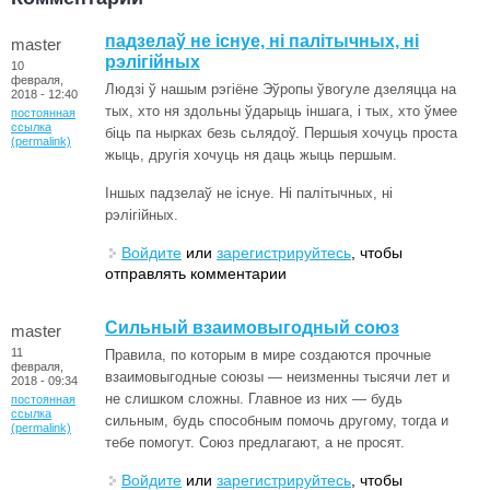
падзелаў не існуе, ні палітычных, ні
master
рэлігійных
10
февраля,
Людзі ў нашым рэгіёне Эўропы ўвогуле дзеляцца на
2018 - 12:40
тых, хто ня здольны ўдарыць іншага, і тых, хто ўмее
постоянная
ссылка
біць па нырках безь сьлядоў. Першыя хочуць проста
(permalink)
жыць, другія хочуць ня даць жыць першым.
Іншых падзелаў не існуе. Ні палітычных, ні
рэлігійных.
Войдите
или
зарегистрируйтесь
, чтобы
отправлять комментарии
Сильный взаимовыгодный союз
master
11
Правила, по которым в мире создаются прочные
февраля,
взаимовыгодные союзы — неизменны тысячи лет и
2018 - 09:34
не слишком сложны. Главное из них — будь
постоянная
ссылка
сильным, будь способным помочь другому, тогда и
(permalink)
тебе помогут. Союз предлагают, а не просят.
Войдите
или
зарегистрируйтесь
, чтобы