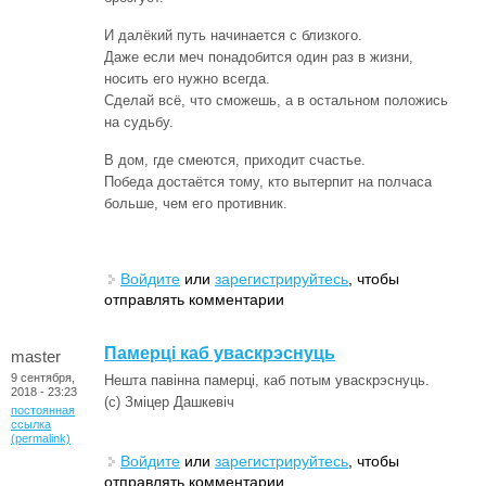
И далёкий путь начинается с близкого.
Даже если меч понадобится один раз в жизни,
носить его нужно всегда.
Сделай всё, что сможешь, а в остальном положись
на судьбу.
В дом, где смеются, приходит счастье.
Победа достаётся тому, кто вытерпит на полчаса
больше, чем его противник.
Войдите
или
зарегистрируйтесь
, чтобы
отправлять комментарии
Памерці каб уваскрэснуць
master
9 сентября,
Нешта павінна памерці, каб потым уваскрэснуць.
2018 - 23:23
(c) Зміцер Дашкевіч
постоянная
ссылка
(permalink)
Войдите
или
зарегистрируйтесь
, чтобы
отправлять комментарии