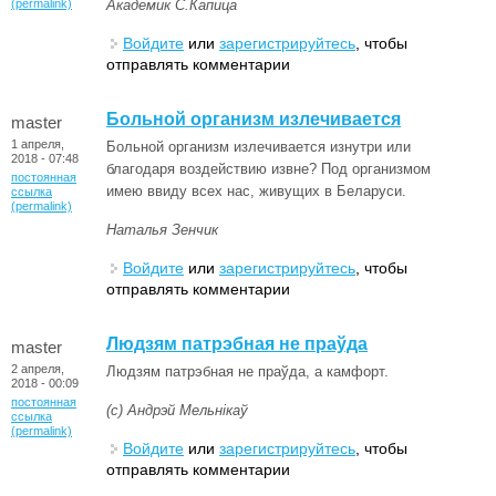
(permalink)
Академик С.Капица
Войдите
или
зарегистрируйтесь
, чтобы
отправлять комментарии
Больной организм излечивается
master
1 апреля,
Больной организм излечивается изнутри или
2018 - 07:48
благодаря воздействию извне? Под организмом
постоянная
имею ввиду всех нас, живущих в Беларуси.
ссылка
(permalink)
Наталья Зенчик
Войдите
или
зарегистрируйтесь
, чтобы
отправлять комментарии
Людзям патрэбная не праўда
master
2 апреля,
Людзям патрэбная не праўда, а камфорт.
2018 - 00:09
постоянная
(с) Андрэй Мельнікаў
ссылка
(permalink)
Войдите
или
зарегистрируйтесь
, чтобы
отправлять комментарии