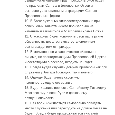
священнослужителям прав; проходить оное будет
по правилам Святых и Богоносных Отцев и
согласно установлениям и традициям Святыя
Православныя Церкви.
10. В Богослужебных чинопоследованиях и при
совершении Таинств ничего произвольно не
изменять и заботиться о благолепии храма Божия.
11. С усердием будет исполнять свои пастырские
обязанности, довольствуясь установленным
вознаграждением от прихода.
12. В молитвенное и каноническое общение с
лицами, не принадлежащими Православной Церкви
и состоящими в расколе, входить не будет.
13. Всегда будет служить добрым примером как при
служении у Алтаря Господня, так и вне его.
14. Одежду будет иметь скромную,
приличествующую его званию.
15. Будет хранить верность Святейшему Патриарху
Московскому и всея Руси и церковному
священноначалию.
16. Без воли Архипастыря самовольно покидать
место служения или переходить на другие места не
будет. Всегда будет придерживаться указаний