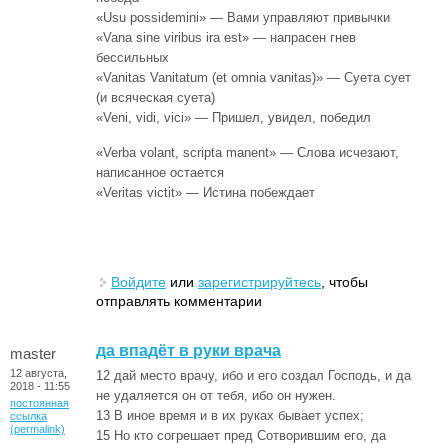
«Usu possidemini» — Вами управляют привычки
«Vana sine viribus ira est» — напрасен гнев
бессильных
«Vanitas Vanitatum (et omnia vanitas)» — Суета сует
(и всяческая суета)
«Veni, vidi, vici» — Пришел, увидел, победил
«Verba volant, scripta manent» — Слова исчезают,
написанное остается
«Veritas victit» — Истина побеждает
Войдите
или
зарегистрируйтесь
, чтобы
отправлять комментарии
да впадёт в руки врача
master
12 августа,
12 дай место врачу, ибо и его создал Господь, и да
2018 - 11:55
не удаляется он от тебя, ибо он нужен.
постоянная
13 В иное время и в их руках бывает успех;
ссылка
(permalink)
15 Но кто согрешает пред Сотворившим его, да