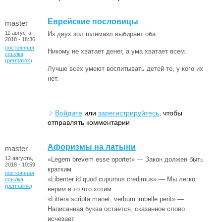
Еврейские пословицы
master
11 августа,
Из двух зол шлимазл выбирает оба.
2018 - 18:36
постоянная
Никому не хватает денег, а ума хватает всем.
ссылка
(permalink)
Лучше всех умеют воспитывать детей те, у кого их
нет.
Войдите
или
зарегистрируйтесь
, чтобы
отправлять комментарии
Афоризмы на латыни
master
12 августа,
«Legem brevem esse oportet» — Закон должен быть
2018 - 10:59
кратким
постоянная
«Libenter id quod cupumus credimus» — Мы легко
ссылка
(permalink)
верим в то что хотим
«Littera scripta manet, verbum imbelle perit» —
Написанная буква остается, сказанное слово
исчезает