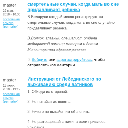
смертельные случаи, когда мать во сне
master
придавливает ребенка
29 мая,
2018 - 10:30
В Беларуси каждый месяц регистрируются
постоянная
смертельные случаи, когда мать во сне случайно
ссылка
(permalink)
придавливает ребенка.
В.Волчок, главный специалист отдела
медицинской помощи матерям и детям
Министерства здравоохранения
Войдите
или
зарегистрируйтесь
, чтобы
отправлять комментарии
Инструкция от Лебединского по
master
выживанию среди ватников
11 июня,
2018 - 19:12
1. Обходи их стороной.
постоянная
ссылка
2. Не пытайся их понять.
(permalink)
3. Ничего не пытайся им объяснить.
4. Не разговаривай с ними, а если пришлось,
улыбайся.