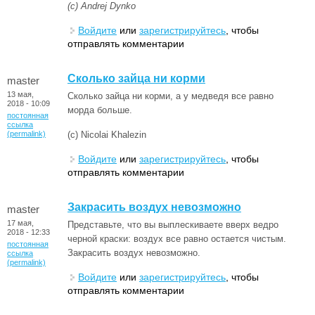
(с) Andrej Dynko
Войдите
или
зарегистрируйтесь
, чтобы
отправлять комментарии
Cколько зайца ни корми
master
13 мая,
Cколько зайца ни корми, а у медведя все равно
2018 - 10:09
морда больше.
постоянная
ссылка
(permalink)
(с) Nicolai Khalezin
Войдите
или
зарегистрируйтесь
, чтобы
отправлять комментарии
Закрасить воздух невозможно
master
17 мая,
Представьте, что вы выплескиваете вверх ведро
2018 - 12:33
черной краски: воздух все равно остается чистым.
постоянная
Закрасить воздух невозможно.
ссылка
(permalink)
Войдите
или
зарегистрируйтесь
, чтобы
отправлять комментарии