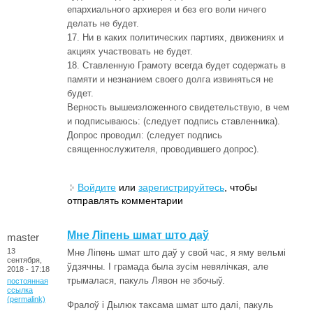
епархиального архиерея и без его воли ничего
делать не будет.
17. Ни в каких политических партиях, движениях и
акциях участвовать не будет.
18. Ставленную Грамоту всегда будет содержать в
памяти и незнанием своего долга извиняться не
будет.
Верность вышеизложенного свидетельствую, в чем
и подписываюсь: (следует подпись ставленника).
Допрос проводил: (следует подпись
священнослужителя, проводившего допрос).
Войдите
или
зарегистрируйтесь
, чтобы
отправлять комментарии
Мне Ліпень шмат што даў
master
13
Мне Ліпень шмат што даў у свой час, я яму вельмі
сентября,
ўдзячны. І грамада была зусім невялічкая, але
2018 - 17:18
трымалася, пакуль Лявон не збочыў.
постоянная
ссылка
(permalink)
Фралоў і Дылюк таксама шмат што далі, пакуль