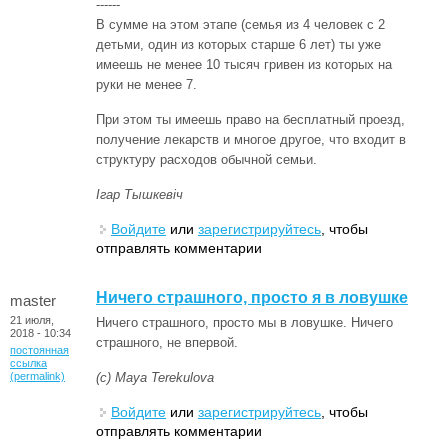
------
В сумме на этом этапе (семья из 4 человек с 2
детьми, один из которых старше 6 лет) ты уже
имеешь не менее 10 тысяч гривен из которых на
руки не менее 7.
При этом ты имеешь право на бесплатный проезд,
получение лекарств и многое другое, что входит в
структуру расходов обычной семьи.
Ігар Тышкевіч
Войдите
или
зарегистрируйтесь
, чтобы
отправлять комментарии
Ничего страшного, просто я в ловушке
master
21 июля,
Ничего страшного, просто мы в ловушке. Ничего
2018 - 10:34
страшного, не впервой.
постоянная
ссылка
(permalink)
(с) Maya Terekulova
Войдите
или
зарегистрируйтесь
, чтобы
отправлять комментарии