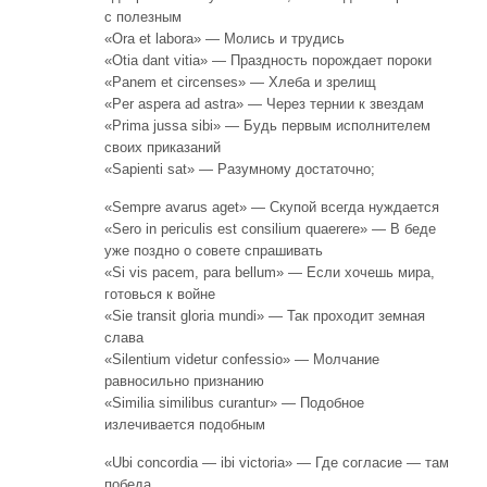
с полезным
«Ora et labora» — Молись и трудись
«Otia dant vitia» — Праздность порождает пороки
«Panem et circenses» — Хлеба и зрелищ
«Per aspera ad astra» — Через тернии к звездам
«Prima jussa sibi» — Будь первым исполнителем
своих приказаний
«Sapienti sat» — Разумному достаточно;
«Sempre avarus aget» — Скупой всегда нуждается
«Sero in periculis est consilium quaerere» — В беде
уже поздно о совете спрашивать
«Si vis pacem, para bellum» — Если хочешь мира,
готовься к войне
«Sie transit gloria mundi» — Так проходит земная
слава
«Silentium videtur confessio» — Молчание
равносильно признанию
«Similia similibus curantur» — Подобное
излечивается подобным
«Ubi concordia — ibi victoria» — Где согласие — там
победа