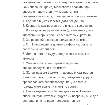
священническое место к храму (указывается полное
наименование храма) Московской епархии, при
опросе в присутствии (указывается имя
священнослужителя, проводящего допрос) показал:
1. Родился в (указывается дата рождения).
2. Крещен (указывается дата и место крещения).
3. В сан диакона рукоположен (указывается дата
хиротонии и архиерей – совершитель хиротонии)
4. Запрещений в священнослужении не имеет.
5. От Православия в другие конфессии, секты и
расколы не уклонялся.
6. Дел на него по суду и следствию никаких не
имелось.
7. Увечий и болезней, препятствующих
священнослужению, не имеет.
8. Женат первым браком на девице (указывается
фамилия, имя, отчество и год рождения супруги)
православного вероисповедания. До этого в
гражданском браке ни с кем не состоял.
9. Сан священника избирает для славы Божией и
спасения душ, которые будут ему вверены, а не для
обогащения и не ради предоставленных