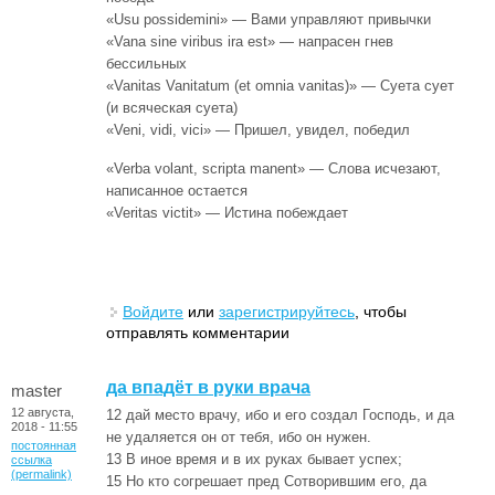
«Usu possidemini» — Вами управляют привычки
«Vana sine viribus ira est» — напрасен гнев
бессильных
«Vanitas Vanitatum (et omnia vanitas)» — Суета сует
(и всяческая суета)
«Veni, vidi, vici» — Пришел, увидел, победил
«Verba volant, scripta manent» — Слова исчезают,
написанное остается
«Veritas victit» — Истина побеждает
Войдите
или
зарегистрируйтесь
, чтобы
отправлять комментарии
да впадёт в руки врача
master
12 августа,
12 дай место врачу, ибо и его создал Господь, и да
2018 - 11:55
не удаляется он от тебя, ибо он нужен.
постоянная
13 В иное время и в их руках бывает успех;
ссылка
(permalink)
15 Но кто согрешает пред Сотворившим его, да