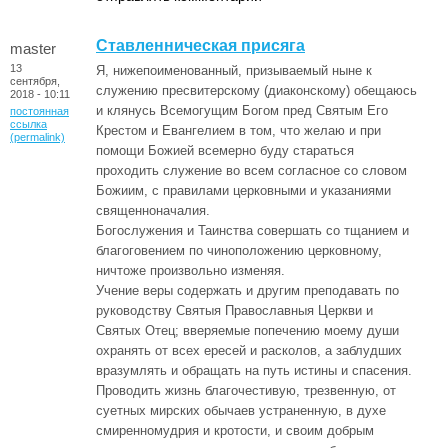
Ставленническая присяга
master
13
Я, нижепоименованный, призываемый ныне к
сентября,
служению пресвитерскому (диаконскому) обещаюсь
2018 - 10:11
и клянусь Всемогущим Богом пред Святым Его
постоянная
ссылка
Крестом и Евангелием в том, что желаю и при
(permalink)
помощи Божией всемерно буду стараться
проходить служение во всем согласное со словом
Божиим, с правилами церковными и указаниями
священноначалия.
Богослужения и Таинства совершать со тщанием и
благоговением по чиноположению церковному,
ничтоже произвольно изменяя.
Учение веры содержать и другим преподавать по
руководству Святыя Православныя Церкви и
Святых Отец; вверяемые попечению моему души
охранять от всех ересей и расколов, а заблудших
вразумлять и обращать на путь истины и спасения.
Проводить жизнь благочестивую, трезвенную, от
суетных мирских обычаев устраненную, в духе
смиренномудрия и кротости, и своим добрым