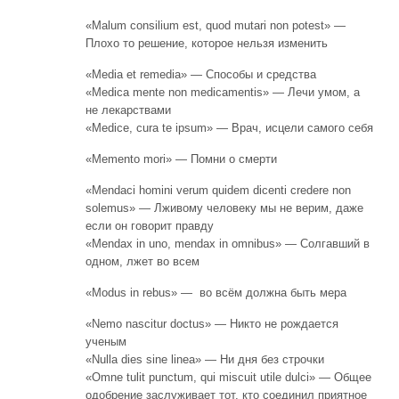
«Malum consilium est, quod mutari non potest» —
Плохо то решение, которое нельзя изменить
«Media et remedia» — Способы и средства
«Medica mente non medicamentis» — Лечи умом, а
не лекарствами
«Medice, cura te ipsum» — Врач, исцели самого себя
«Memento mori» — Помни о смерти
«Mendaci homini verum quidem dicenti credere non
solemus» — Лживому человеку мы не верим, даже
если он говорит правду
«Mendax in uno, mendax in omnibus» — Солгавший в
одном, лжет во всем
«Modus in rebus» — во всём должна быть мера
«Nemo nascitur doctus» — Никто не рождается
ученым
«Nulla dies sine linea» — Ни дня без строчки
«Omne tulit punctum, qui miscuit utile dulci» — Общее
одобрение заслуживает тот, кто соединил приятное