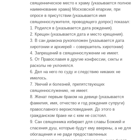
священническое место к храму (указывается полное
наименование храма) Московской епархии, при
опросе в присутствии (указывается имя
священнослужителя, проводящего допрос) показал:
1. Родился в (указывается дата рождения).
2. Крещен (указывается дата и место крещения).
3. В сан диакона рукоположен (указывается дата
хиротонии и архиерей – совершитель хиротонии)
4. Запрещений в священнослужении не имеет.
5. От Православия в другие конфессии, секты и
расколы не уклонялся.
6. Дел на него по суду и следствию никаких не
имелось.
7. Увечий и болезней, препятствующих
священнослужению, не имеет.
8. Женат первым браком на девице (указывается
фамилия, имя, отчество и год рождения супруги)
православного вероисповедания. До этого в
гражданском браке ни с кем не состоял.
9. Сан священника избирает для славы Божией и
спасения душ, которые будут ему вверены, а не для
обогащения и не ради предоставленных