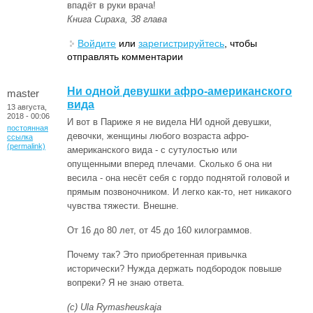
впадёт в руки врача!
Книга Сираха, 38 глава
Войдите
или
зарегистрируйтесь
, чтобы
отправлять комментарии
Ни одной девушки афро-американского
master
вида
13 августа,
2018 - 00:06
И вот в Париже я не видела НИ одной девушки,
постоянная
девочки, женщины любого возраста афро-
ссылка
(permalink)
американского вида - с сутулостью или
опущенными вперед плечами. Сколько б она ни
весила - она несёт себя с гордо поднятой головой и
прямым позвоночником. И легко как-то, нет никакого
чувства тяжести. Внешне.
От 16 до 80 лет, от 45 до 160 килограммов.
Почему так? Это приобретенная привычка
исторически? Нужда держать подбородок повыше
вопреки? Я не знаю ответа.
(с) Ula Rymasheuskaja