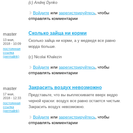
(с) Andrej Dynko
Войдите
или
зарегистрируйтесь
, чтобы
отправлять комментарии
Cколько зайца ни корми
master
13 мая,
Cколько зайца ни корми, а у медведя все равно
2018 - 10:09
морда больше.
постоянная
ссылка
(permalink)
(с) Nicolai Khalezin
Войдите
или
зарегистрируйтесь
, чтобы
отправлять комментарии
Закрасить воздух невозможно
master
17 мая,
Представьте, что вы выплескиваете вверх ведро
2018 - 12:33
черной краски: воздух все равно остается чистым.
постоянная
Закрасить воздух невозможно.
ссылка
(permalink)
Войдите
или
зарегистрируйтесь
, чтобы
отправлять комментарии