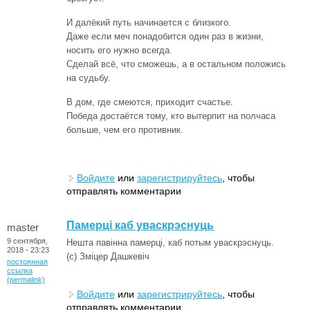
И далёкий путь начинается с близкого.
Даже если меч понадобится один раз в жизни,
носить его нужно всегда.
Сделай всё, что сможешь, а в остальном положись
на судьбу.
В дом, где смеются, приходит счастье.
Победа достаётся тому, кто вытерпит на полчаса
больше, чем его противник.
Войдите
или
зарегистрируйтесь
, чтобы
отправлять комментарии
Памерці каб уваскрэснуць
master
9 сентября,
Нешта павінна памерці, каб потым уваскрэснуць.
2018 - 23:23
(c) Зміцер Дашкевіч
постоянная
ссылка
(permalink)
Войдите
или
зарегистрируйтесь
, чтобы
отправлять комментарии