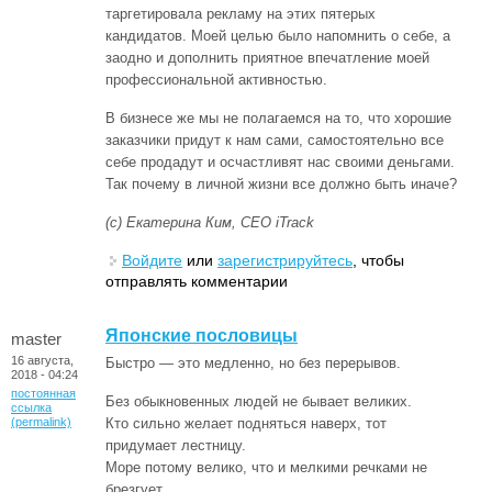
таргетировала рекламу на этих пятерых
кандидатов. Моей целью было напомнить о себе, а
заодно и дополнить приятное впечатление моей
профессиональной активностью.
В бизнесе же мы не полагаемся на то, что хорошие
заказчики придут к нам сами, самостоятельно все
себе продадут и осчастливят нас своими деньгами.
Так почему в личной жизни все должно быть иначе?
(с) Екатерина Ким, CEO iTrack
Войдите
или
зарегистрируйтесь
, чтобы
отправлять комментарии
Японские пословицы
master
16 августа,
Быстро — это медленно, но без перерывов.
2018 - 04:24
постоянная
Без обыкновенных людей не бывает великих.
ссылка
(permalink)
Кто сильно желает подняться наверх, тот
придумает лестницу.
Море потому велико, что и мелкими речками не
брезгует.