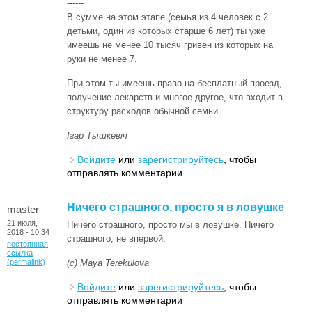
------
В сумме на этом этапе (семья из 4 человек с 2
детьми, один из которых старше 6 лет) ты уже
имеешь не менее 10 тысяч гривен из которых на
руки не менее 7.
При этом ты имеешь право на бесплатный проезд,
получение лекарств и многое другое, что входит в
структуру расходов обычной семьи.
Ігар Тышкевіч
Войдите
или
зарегистрируйтесь
, чтобы
отправлять комментарии
Ничего страшного, просто я в ловушке
master
21 июля,
Ничего страшного, просто мы в ловушке. Ничего
2018 - 10:34
страшного, не впервой.
постоянная
ссылка
(permalink)
(с) Maya Terekulova
Войдите
или
зарегистрируйтесь
, чтобы
отправлять комментарии