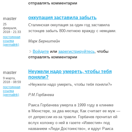
отправлять комментарии
оккупация заставила забыть
master
25
Сталинская оккупация за один год заставила
февраля,
эстонцев забыть 800-летнюю вражду с немцами.
2018 - 21:33
постоянная
ссылка
Марк Бернштейн
(permalink)
Войдите
или
зарегистрируйтесь
, чтобы
отправлять комментарии
Неужели надо умереть, чтобы тебя
master
поняли?
9 марта,
2018 - 08:59
«Неужели надо умереть, чтобы тебя поняли?»
постоянная
ссылка
Р.М.Горбачева
(permalink)
Раиса Горбачева умерла в 1999 году в клинике
в Мюнстере, за два месяца; Как считает ее муж —
от депрессии из-за травли. Горбачев прочитал ей
вслух колонку о ней в газете «Известия» под
названием «Леди Достоинство», и вдруг Раиса