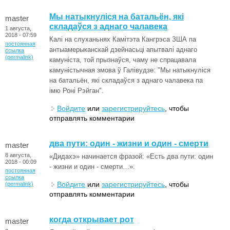
Мы натыкнуліся на батальён, які
master
складаўся з аднаго чалавека
1 августа,
2018 - 07:59
Калі на слуханьнях Камітэта Кангрэса ЗША па
постоянная
антыамерыканскай дзейнасьці апытвалі аднаго
ссылка
(permalink)
камуніста, той прызнаўся, чаму не спрацавала
камуністычная змова ў Галівудзе: "Мы натыкнуліся
на батальён, які складаўся з аднаго чалавека па
імю Роні Рэйган".
Войдите
или
зарегистрируйтесь
, чтобы
отправлять комментарии
два пути: один - жизни и один - смерти
master
8 августа,
«Дидахэ» начинается фразой: «Есть два пути: один
2018 - 00:09
- жизни и один - смерти…».
постоянная
ссылка
Войдите
или
зарегистрируйтесь
, чтобы
(permalink)
отправлять комментарии
когда открывает рот
master