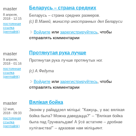
Беларусь – страна средних
master
8 апреля,
Беларусь – страна средних размеров.
2018 - 12:15
(с) В.Макей, министр иностранных дел Беларуси
постоянная
ссылка
Войдите
или
зарегистрируйтесь
, чтобы
(permalink)
отправлять комментарии
Протянутая рука лучше
master
9 апреля,
Протянутая рука лучше протянутых ног.
2018 - 01:16
постоянная
(с) А.Федута
ссылка
(permalink)
Войдите
или
зарегистрируйтесь
, чтобы
отправлять комментарии
Вялікая бойка
master
12 мая,
Звонім у райаддзел міліцыі: "Кажуць, у вас вялікая
2018 - 09:33
бойка была? Можна даведацца?" -- "Вялікая бойка
постоянная
была пад Грунвальдам! А ўсё астатняе -- дробнае
ссылка
(permalink)
хуліганства!" -- адказвае нам міліцыянт.