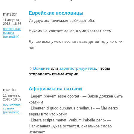
Еврейские пословицы
master
11 августа,
Из двух зол шлимазл выбирает оба.
2018 - 18:36
постоянная
Никому не хватает денег, а ума хватает всем.
ссылка
(permalink)
Лучше всех умеют воспитывать детей те, у кого их
нет.
Войдите
или
зарегистрируйтесь
, чтобы
отправлять комментарии
Афоризмы на латыни
master
12 августа,
«Legem brevem esse oportet» — Закон должен быть
2018 - 10:59
кратким
постоянная
«Libenter id quod cupumus credimus» — Мы легко
ссылка
(permalink)
верим в то что хотим
«Littera scripta manet, verbum imbelle perit» —
Написанная буква остается, сказанное слово
исчезает