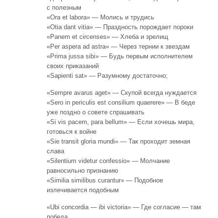
с полезным
«Ora et labora» — Молись и трудись
«Otia dant vitia» — Праздность порождает пороки
«Panem et circenses» — Хлеба и зрелищ
«Per aspera ad astra» — Через тернии к звездам
«Prima jussa sibi» — Будь первым исполнителем
своих приказаний
«Sapienti sat» — Разумному достаточно;
«Sempre avarus aget» — Скупой всегда нуждается
«Sero in periculis est consilium quaerere» — В беде
уже поздно о совете спрашивать
«Si vis pacem, para bellum» — Если хочешь мира,
готовься к войне
«Sie transit gloria mundi» — Так проходит земная
слава
«Silentium videtur confessio» — Молчание
равносильно признанию
«Similia similibus curantur» — Подобное
излечивается подобным
«Ubi concordia — ibi victoria» — Где согласие — там
победа