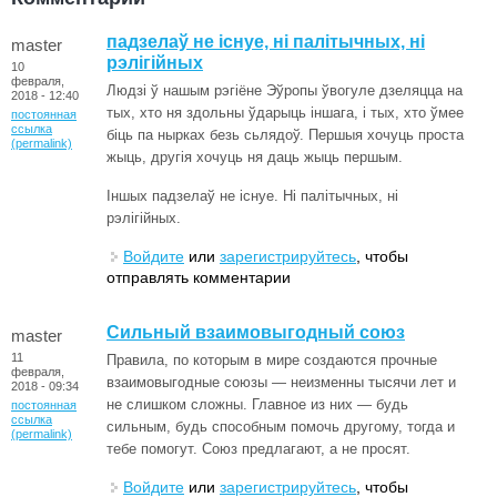
падзелаў не існуе, ні палітычных, ні
master
рэлігійных
10
февраля,
Людзі ў нашым рэгіёне Эўропы ўвогуле дзеляцца на
2018 - 12:40
тых, хто ня здольны ўдарыць іншага, і тых, хто ўмее
постоянная
ссылка
біць па нырках безь сьлядоў. Першыя хочуць проста
(permalink)
жыць, другія хочуць ня даць жыць першым.
Іншых падзелаў не існуе. Ні палітычных, ні
рэлігійных.
Войдите
или
зарегистрируйтесь
, чтобы
отправлять комментарии
Сильный взаимовыгодный союз
master
11
Правила, по которым в мире создаются прочные
февраля,
взаимовыгодные союзы — неизменны тысячи лет и
2018 - 09:34
не слишком сложны. Главное из них — будь
постоянная
ссылка
сильным, будь способным помочь другому, тогда и
(permalink)
тебе помогут. Союз предлагают, а не просят.
Войдите
или
зарегистрируйтесь
, чтобы