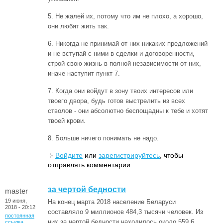
5. Не жалей их, потому что им не плохо, а хорошо,
они любят жить так.
6. Никогда не принимай от них никаких предложений
и не вступай с ними в сделки и договоренности,
строй свою жизнь в полной независимости от них,
иначе наступит пункт 7.
7. Когда они войдут в зону твоих интересов или
твоего двора, будь готов выстрелить из всех
стволов - они абсолютно беспощадны к тебе и хотят
твоей крови.
8. Больше ничего понимать не надо.
Войдите
или
зарегистрируйтесь
, чтобы
отправлять комментарии
за чертой бедности
master
19 июня,
На конец марта 2018 население Беларуси
2018 - 20:12
составляло 9 миллионов 484,3 тысячи человек. Из
постоянная
них за чертой бедности находилось около 559,6
ссылка