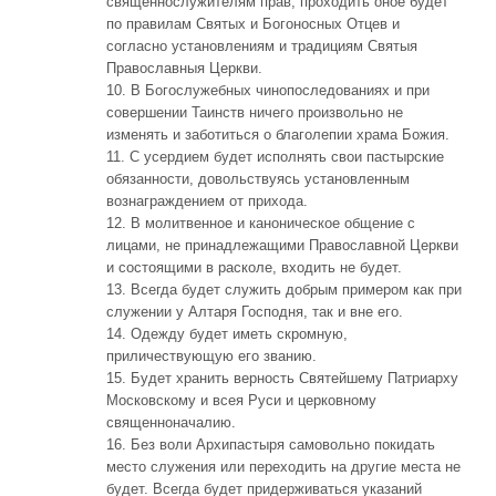
священнослужителям прав; проходить оное будет
по правилам Святых и Богоносных Отцев и
согласно установлениям и традициям Святыя
Православныя Церкви.
10. В Богослужебных чинопоследованиях и при
совершении Таинств ничего произвольно не
изменять и заботиться о благолепии храма Божия.
11. С усердием будет исполнять свои пастырские
обязанности, довольствуясь установленным
вознаграждением от прихода.
12. В молитвенное и каноническое общение с
лицами, не принадлежащими Православной Церкви
и состоящими в расколе, входить не будет.
13. Всегда будет служить добрым примером как при
служении у Алтаря Господня, так и вне его.
14. Одежду будет иметь скромную,
приличествующую его званию.
15. Будет хранить верность Святейшему Патриарху
Московскому и всея Руси и церковному
священноначалию.
16. Без воли Архипастыря самовольно покидать
место служения или переходить на другие места не
будет. Всегда будет придерживаться указаний