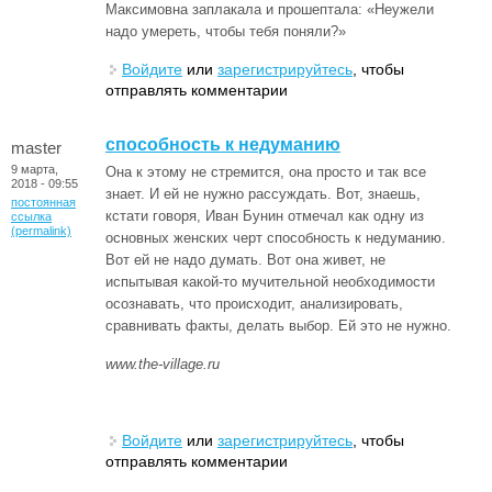
Максимовна заплакала и прошептала: «Неужели
надо умереть, чтобы тебя поняли?»
Войдите
или
зарегистрируйтесь
, чтобы
отправлять комментарии
способность к недуманию
master
9 марта,
Она к этому не стремится, она просто и так все
2018 - 09:55
знает. И ей не нужно рассуждать. Вот, знаешь,
постоянная
кстати говоря, Иван Бунин отмечал как одну из
ссылка
(permalink)
основных женских черт способность к недуманию.
Вот ей не надо думать. Вот она живет, не
испытывая какой-то мучительной необходимости
осознавать, что происходит, анализировать,
сравнивать факты, делать выбор. Ей это не нужно.
www.the-village.ru
Войдите
или
зарегистрируйтесь
, чтобы
отправлять комментарии