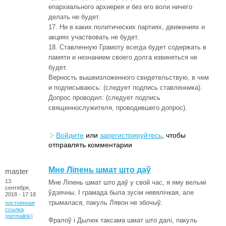
епархиального архиерея и без его воли ничего
делать не будет.
17. Ни в каких политических партиях, движениях и
акциях участвовать не будет.
18. Ставленную Грамоту всегда будет содержать в
памяти и незнанием своего долга извиняться не
будет.
Верность вышеизложенного свидетельствую, в чем
и подписываюсь: (следует подпись ставленника).
Допрос проводил: (следует подпись
священнослужителя, проводившего допрос).
Войдите
или
зарегистрируйтесь
, чтобы
отправлять комментарии
Мне Ліпень шмат што даў
master
13
Мне Ліпень шмат што даў у свой час, я яму вельмі
сентября,
ўдзячны. І грамада была зусім невялічкая, але
2018 - 17:18
трымалася, пакуль Лявон не збочыў.
постоянная
ссылка
(permalink)
Фралоў і Дылюк таксама шмат што далі, пакуль