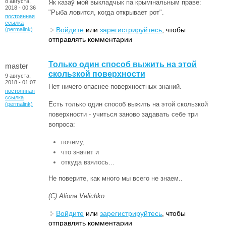
8 августа,
Як казаў мой выкладчык па крымінальным праве:
2018 - 00:36
"Рыба ловится, когда открывает рот".
постоянная
ссылка
Войдите
или
зарегистрируйтесь
, чтобы
(permalink)
отправлять комментарии
Только один способ выжить на этой
master
скользкой поверхности
9 августа,
2018 - 01:07
Нет ничего опаснее поверхностных знаний.
постоянная
ссылка
Есть только один способ выжить на этой скользкой
(permalink)
поверхности - учиться заново задавать себе три
вопроса:
почему,
что значит и
откуда взялось...
Не поверите, как много мы всего не знаем..
(С) Aliona Velichko
Войдите
или
зарегистрируйтесь
, чтобы
отправлять комментарии