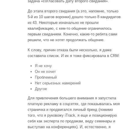
задача «согласовать дату второго свидания».
До этапа второго свидания (а это, напомню, только
5-й из 10 шагов воронки) дошло только 8 кандидатов
из 43. Некоторые изначально не прошли
квалификацию, с кем-то общение ограничилось
первым свиданием. Конечно, какие-то ребята сами
решили, что не хотят продолжать общение.
К слову, причин отказа были несколько, я даже
составила список. И их я тоже фиксировала в CRM:
Я не хочу
Он не хочет
Проблемный
Нет серьезных намерений
Другое
Для привлечения большего внимания я запустила
платную рекламу в соцсетях, где показывалась моя
страничка и продвигался личный бренд (помимо
того, что я руковожу iTrack, я еще и позиционирую
себя как эксперта по продажам, веду семинары и
выступаю на конференциях). И, естественно, я