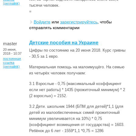
(permalink)
тысячи человек.
=
Войдите
или
зарегистрируйтесь
, чтобы
отправлять комментарии
Детские пособия на Украине
master
20 июня,
Цифры по состоянию на 20 июня 2018. Курс гривны
2018 - 10:37
- 30,5 за 1 евро.
постоянная
ссылка
(permalink)
Материальная помощь на малоимущёго. На семью
из четырёх человек получаем:
3.1 Взрослые - 0,75 (максимальный коэффициент
если нет работы) * 1435 (прожиточный минимум) * 2
(2 взрослых) = 2152.
3.2 Дети. школьник 1944 (БПМ для детей)*1,1 (для
детей из малообеспеченных семей прожиточный
минимум увеличивается на 10%) * 0,75
(коэффициент возмещения от государства) = 1603.
Ребёнок до 6 лет - 1559*1,1 *0,75 = 1286