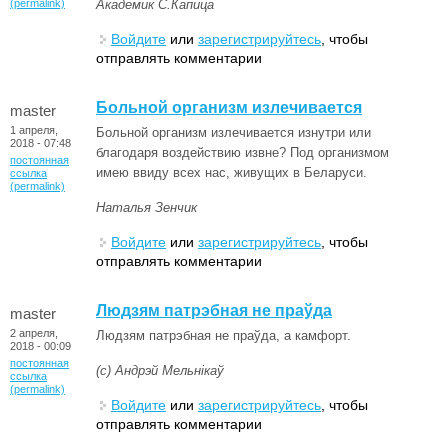
(permalink)
Академик С.Капица
Войдите
или
зарегистрируйтесь
, чтобы
отправлять комментарии
Больной организм излечивается
master
1 апреля,
Больной организм излечивается изнутри или
2018 - 07:48
благодаря воздействию извне? Под организмом
постоянная
имею ввиду всех нас, живущих в Беларуси.
ссылка
(permalink)
Наталья Зенчик
Войдите
или
зарегистрируйтесь
, чтобы
отправлять комментарии
Людзям патрэбная не праўда
master
2 апреля,
Людзям патрэбная не праўда, а камфорт.
2018 - 00:09
постоянная
(с) Андрэй Мельнікаў
ссылка
(permalink)
Войдите
или
зарегистрируйтесь
, чтобы
отправлять комментарии