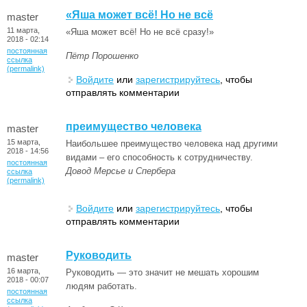
«Яша может всё! Но не всё
master
11 марта,
«Яша может всё! Но не всё сразу!»
2018 - 02:14
постоянная
Пётр Порошенко
ссылка
(permalink)
Войдите
или
зарегистрируйтесь
, чтобы
отправлять комментарии
преимущество человека
master
15 марта,
Наибольшее преимущество человека над другими
2018 - 14:56
видами – его способность к сотрудничеству.
постоянная
Довод Мерсье и Спербера
ссылка
(permalink)
Войдите
или
зарегистрируйтесь
, чтобы
отправлять комментарии
Руководить
master
16 марта,
Руководить — это значит не мешать хорошим
2018 - 00:07
людям работать.
постоянная
ссылка