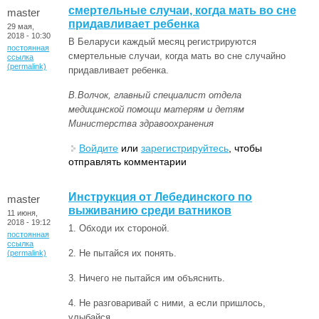
смертельные случаи, когда мать во сне
master
придавливает ребенка
29 мая,
2018 - 10:30
В Беларуси каждый месяц регистрируются
постоянная
смертельные случаи, когда мать во сне случайно
ссылка
(permalink)
придавливает ребенка.
В.Волчок, главный специалист отдела
медицинской помощи матерям и детям
Министерства здравоохранения
Войдите
или
зарегистрируйтесь
, чтобы
отправлять комментарии
Инструкция от Лебединского по
master
выживанию среди ватников
11 июня,
2018 - 19:12
1. Обходи их стороной.
постоянная
ссылка
2. Не пытайся их понять.
(permalink)
3. Ничего не пытайся им объяснить.
4. Не разговаривай с ними, а если пришлось,
улыбайся.