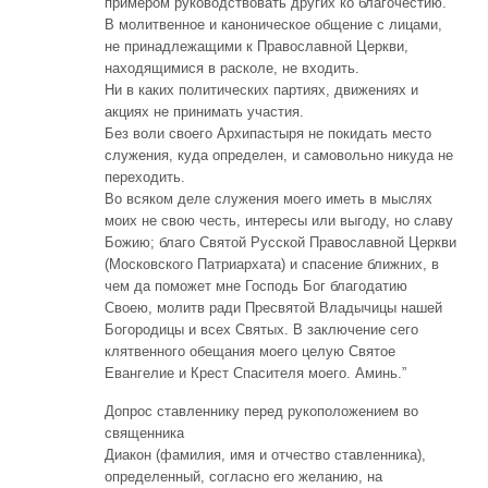
примером руководствовать других ко благочестию.
В молитвенное и каноническое общение с лицами,
не принадлежащими к Православной Церкви,
находящимися в расколе, не входить.
Ни в каких политических партиях, движениях и
акциях не принимать участия.
Без воли своего Архипастыря не покидать место
служения, куда определен, и самовольно никуда не
переходить.
Во всяком деле служения моего иметь в мыслях
моих не свою честь, интересы или выгоду, но славу
Божию; благо Святой Русской Православной Церкви
(Московского Патриархата) и спасение ближних, в
чем да поможет мне Господь Бог благодатию
Своею, молитв ради Пресвятой Владычицы нашей
Богородицы и всех Святых. В заключение сего
клятвенного обещания моего целую Святое
Евангелие и Крест Спасителя моего. Аминь.”
Допрос ставленнику перед рукоположением во
священника
Диакон (фамилия, имя и отчество ставленника),
определенный, согласно его желанию, на