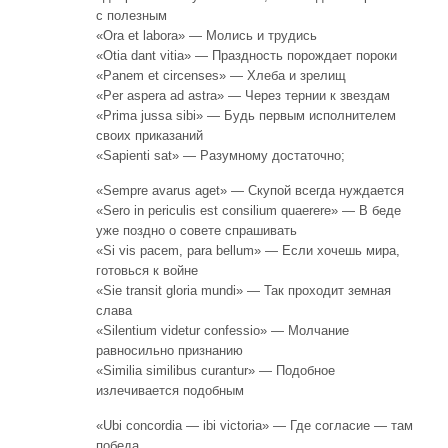
с полезным
«Ora et labora» — Молись и трудись
«Otia dant vitia» — Праздность порождает пороки
«Panem et circenses» — Хлеба и зрелищ
«Per aspera ad astra» — Через тернии к звездам
«Prima jussa sibi» — Будь первым исполнителем
своих приказаний
«Sapienti sat» — Разумному достаточно;
«Sempre avarus aget» — Скупой всегда нуждается
«Sero in periculis est consilium quaerere» — В беде
уже поздно о совете спрашивать
«Si vis pacem, para bellum» — Если хочешь мира,
готовься к войне
«Sie transit gloria mundi» — Так проходит земная
слава
«Silentium videtur confessio» — Молчание
равносильно признанию
«Similia similibus curantur» — Подобное
излечивается подобным
«Ubi concordia — ibi victoria» — Где согласие — там
победа