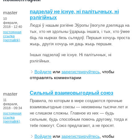
падзелаў не існуе, ні палітычных, ні
master
рэлігійных
10
февраля,
Людзі ў нашым рэгіёне Эўропы ўвогуле дзеляцца на
2018 - 12:40
тых, хто ня здольны ўдарыць іншага, і тых, хто ўмее
постоянная
ссылка
біць па нырках безь сьлядоў. Першыя хочуць проста
(permalink)
жыць, другія хочуць ня даць жыць першым.
Іншых падзелаў не існуе. Ні палітычных, ні
рэлігійных.
Войдите
или
зарегистрируйтесь
, чтобы
отправлять комментарии
Сильный взаимовыгодный союз
master
11
Правила, по которым в мире создаются прочные
февраля,
взаимовыгодные союзы — неизменны тысячи лет и
2018 - 09:34
не слишком сложны. Главное из них — будь
постоянная
ссылка
сильным, будь способным помочь другому, тогда и
(permalink)
тебе помогут. Союз предлагают, а не просят.
Войдите
или
зарегистрируйтесь
, чтобы