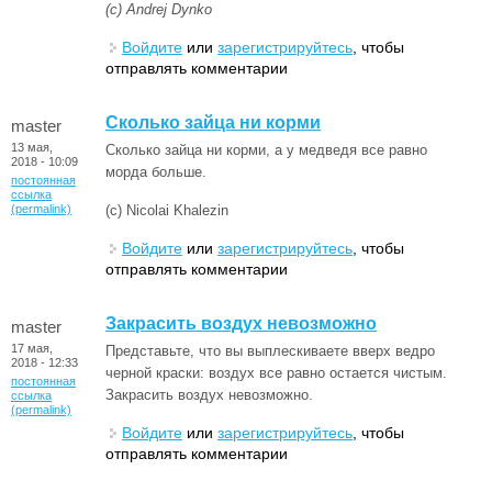
(с) Andrej Dynko
Войдите
или
зарегистрируйтесь
, чтобы
отправлять комментарии
Cколько зайца ни корми
master
13 мая,
Cколько зайца ни корми, а у медведя все равно
2018 - 10:09
морда больше.
постоянная
ссылка
(permalink)
(с) Nicolai Khalezin
Войдите
или
зарегистрируйтесь
, чтобы
отправлять комментарии
Закрасить воздух невозможно
master
17 мая,
Представьте, что вы выплескиваете вверх ведро
2018 - 12:33
черной краски: воздух все равно остается чистым.
постоянная
Закрасить воздух невозможно.
ссылка
(permalink)
Войдите
или
зарегистрируйтесь
, чтобы
отправлять комментарии