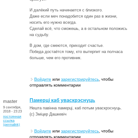
И далёкий путь начинается с близкого.
Даже если меч понадобится один раз в жизни,
носить его нужно всегда.
Сделай всё, что сможешь, а в остальном положись
на судьбу.
В дом, где смеются, приходит счастье.
Победа достаётся тому, кто вытерпит на полчаса
больше, чем его противник.
Войдите
или
зарегистрируйтесь
, чтобы
отправлять комментарии
Памерці каб уваскрэснуць
master
9 сентября,
Нешта павінна памерці, каб потым уваскрэснуць.
2018 - 23:23
(c) Зміцер Дашкевіч
постоянная
ссылка
(permalink)
Войдите
или
зарегистрируйтесь
, чтобы
отправлять комментарии