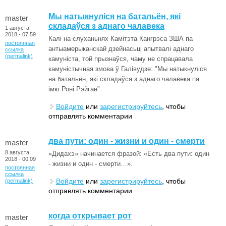
Мы натыкнуліся на батальён, які
master
складаўся з аднаго чалавека
1 августа,
2018 - 07:59
Калі на слуханьнях Камітэта Кангрэса ЗША па
постоянная
антыамерыканскай дзейнасьці апытвалі аднаго
ссылка
(permalink)
камуніста, той прызнаўся, чаму не спрацавала
камуністычная змова ў Галівудзе: "Мы натыкнуліся
на батальён, які складаўся з аднаго чалавека па
імю Роні Рэйган".
Войдите
или
зарегистрируйтесь
, чтобы
отправлять комментарии
два пути: один - жизни и один - смерти
master
8 августа,
«Дидахэ» начинается фразой: «Есть два пути: один
2018 - 00:09
- жизни и один - смерти…».
постоянная
ссылка
Войдите
или
зарегистрируйтесь
, чтобы
(permalink)
отправлять комментарии
когда открывает рот
master