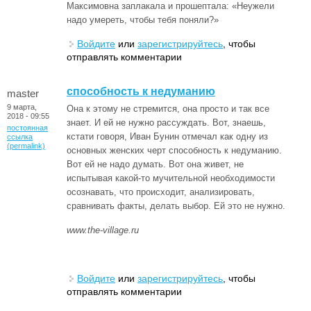
Максимовна заплакала и прошептала: «Неужели
надо умереть, чтобы тебя поняли?»
Войдите
или
зарегистрируйтесь
, чтобы
отправлять комментарии
способность к недуманию
master
9 марта,
Она к этому не стремится, она просто и так все
2018 - 09:55
знает. И ей не нужно рассуждать. Вот, знаешь,
постоянная
кстати говоря, Иван Бунин отмечал как одну из
ссылка
(permalink)
основных женских черт способность к недуманию.
Вот ей не надо думать. Вот она живет, не
испытывая какой-то мучительной необходимости
осознавать, что происходит, анализировать,
сравнивать факты, делать выбор. Ей это не нужно.
www.the-village.ru
Войдите
или
зарегистрируйтесь
, чтобы
отправлять комментарии