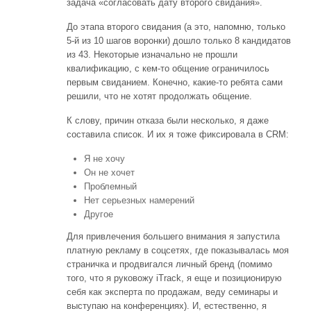
задача «согласовать дату второго свидания».
До этапа второго свидания (а это, напомню, только
5-й из 10 шагов воронки) дошло только 8 кандидатов
из 43. Некоторые изначально не прошли
квалификацию, с кем-то общение ограничилось
первым свиданием. Конечно, какие-то ребята сами
решили, что не хотят продолжать общение.
К слову, причин отказа были несколько, я даже
составила список. И их я тоже фиксировала в CRM:
Я не хочу
Он не хочет
Проблемный
Нет серьезных намерений
Другое
Для привлечения большего внимания я запустила
платную рекламу в соцсетях, где показывалась моя
страничка и продвигался личный бренд (помимо
того, что я руковожу iTrack, я еще и позиционирую
себя как эксперта по продажам, веду семинары и
выступаю на конференциях). И, естественно, я