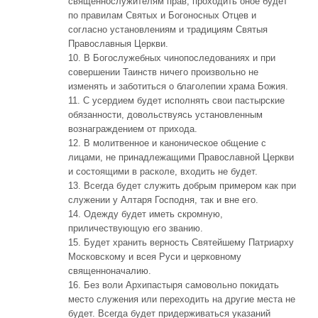
священнослужителям прав; проходить оное будет
по правилам Святых и Богоносных Отцев и
согласно установлениям и традициям Святыя
Православныя Церкви.
10. В Богослужебных чинопоследованиях и при
совершении Таинств ничего произвольно не
изменять и заботиться о благолепии храма Божия.
11. С усердием будет исполнять свои пастырские
обязанности, довольствуясь установленным
вознаграждением от прихода.
12. В молитвенное и каноническое общение с
лицами, не принадлежащими Православной Церкви
и состоящими в расколе, входить не будет.
13. Всегда будет служить добрым примером как при
служении у Алтаря Господня, так и вне его.
14. Одежду будет иметь скромную,
приличествующую его званию.
15. Будет хранить верность Святейшему Патриарху
Московскому и всея Руси и церковному
священноначалию.
16. Без воли Архипастыря самовольно покидать
место служения или переходить на другие места не
будет. Всегда будет придерживаться указаний