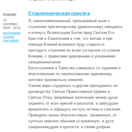
Ставленническая присяга
master
13
Я, нижепоименованный, призываемый ныне к
сентября,
служению пресвитерскому (диаконскому) обещаюсь
2018 - 10:11
и клянусь Всемогущим Богом пред Святым Его
постоянная
ссылка
Крестом и Евангелием в том, что желаю и при
(permalink)
помощи Божией всемерно буду стараться
проходить служение во всем согласное со словом
Божиим, с правилами церковными и указаниями
священноначалия.
Богослужения и Таинства совершать со тщанием и
благоговением по чиноположению церковному,
ничтоже произвольно изменяя.
Учение веры содержать и другим преподавать по
руководству Святыя Православныя Церкви и
Святых Отец; вверяемые попечению моему души
охранять от всех ересей и расколов, а заблудших
вразумлять и обращать на путь истины и спасения.
Проводить жизнь благочестивую, трезвенную, от
суетных мирских обычаев устраненную, в духе
смиренномудрия и кротости, и своим добрым