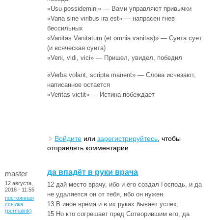
«Usu possidemini» — Вами управляют привычки
«Vana sine viribus ira est» — напрасен гнев
бессильных
«Vanitas Vanitatum (et omnia vanitas)» — Суета сует
(и всяческая суета)
«Veni, vidi, vici» — Пришел, увидел, победил
«Verba volant, scripta manent» — Слова исчезают,
написанное остается
«Veritas victit» — Истина побеждает
Войдите
или
зарегистрируйтесь
, чтобы
отправлять комментарии
да впадёт в руки врача
master
12 августа,
12 дай место врачу, ибо и его создал Господь, и да
2018 - 11:55
не удаляется он от тебя, ибо он нужен.
постоянная
13 В иное время и в их руках бывает успех;
ссылка
(permalink)
15 Но кто согрешает пред Сотворившим его, да