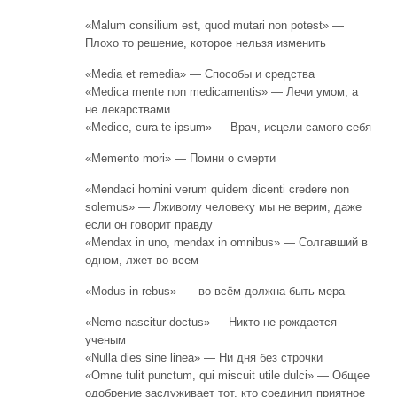
«Malum consilium est, quod mutari non potest» —
Плохо то решение, которое нельзя изменить
«Media et remedia» — Способы и средства
«Medica mente non medicamentis» — Лечи умом, а
не лекарствами
«Medice, cura te ipsum» — Врач, исцели самого себя
«Memento mori» — Помни о смерти
«Mendaci homini verum quidem dicenti credere non
solemus» — Лживому человеку мы не верим, даже
если он говорит правду
«Mendax in uno, mendax in omnibus» — Солгавший в
одном, лжет во всем
«Modus in rebus» — во всём должна быть мера
«Nemo nascitur doctus» — Никто не рождается
ученым
«Nulla dies sine linea» — Ни дня без строчки
«Omne tulit punctum, qui miscuit utile dulci» — Общее
одобрение заслуживает тот, кто соединил приятное