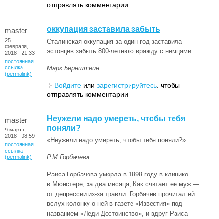
отправлять комментарии
оккупация заставила забыть
master
25
Сталинская оккупация за один год заставила
февраля,
эстонцев забыть 800-летнюю вражду с немцами.
2018 - 21:33
постоянная
ссылка
Марк Бернштейн
(permalink)
Войдите
или
зарегистрируйтесь
, чтобы
отправлять комментарии
Неужели надо умереть, чтобы тебя
master
поняли?
9 марта,
2018 - 08:59
«Неужели надо умереть, чтобы тебя поняли?»
постоянная
ссылка
Р.М.Горбачева
(permalink)
Раиса Горбачева умерла в 1999 году в клинике
в Мюнстере, за два месяца; Как считает ее муж —
от депрессии из-за травли. Горбачев прочитал ей
вслух колонку о ней в газете «Известия» под
названием «Леди Достоинство», и вдруг Раиса