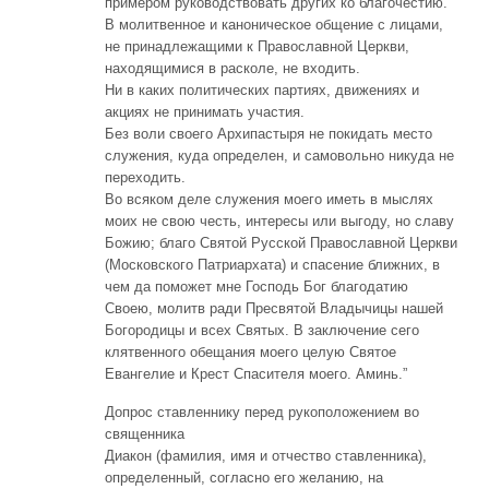
примером руководствовать других ко благочестию.
В молитвенное и каноническое общение с лицами,
не принадлежащими к Православной Церкви,
находящимися в расколе, не входить.
Ни в каких политических партиях, движениях и
акциях не принимать участия.
Без воли своего Архипастыря не покидать место
служения, куда определен, и самовольно никуда не
переходить.
Во всяком деле служения моего иметь в мыслях
моих не свою честь, интересы или выгоду, но славу
Божию; благо Святой Русской Православной Церкви
(Московского Патриархата) и спасение ближних, в
чем да поможет мне Господь Бог благодатию
Своею, молитв ради Пресвятой Владычицы нашей
Богородицы и всех Святых. В заключение сего
клятвенного обещания моего целую Святое
Евангелие и Крест Спасителя моего. Аминь.”
Допрос ставленнику перед рукоположением во
священника
Диакон (фамилия, имя и отчество ставленника),
определенный, согласно его желанию, на