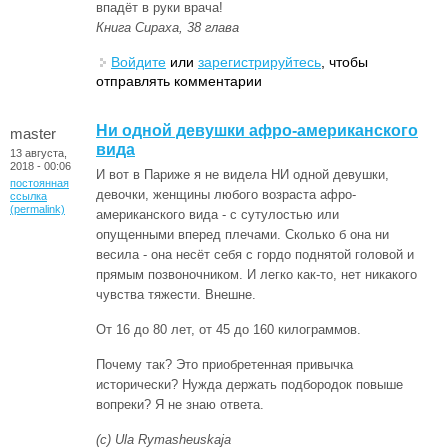
впадёт в руки врача!
Книга Сираха, 38 глава
Войдите
или
зарегистрируйтесь
, чтобы
отправлять комментарии
Ни одной девушки афро-американского
master
вида
13 августа,
2018 - 00:06
И вот в Париже я не видела НИ одной девушки,
постоянная
девочки, женщины любого возраста афро-
ссылка
(permalink)
американского вида - с сутулостью или
опущенными вперед плечами. Сколько б она ни
весила - она несёт себя с гордо поднятой головой и
прямым позвоночником. И легко как-то, нет никакого
чувства тяжести. Внешне.
От 16 до 80 лет, от 45 до 160 килограммов.
Почему так? Это приобретенная привычка
исторически? Нужда держать подбородок повыше
вопреки? Я не знаю ответа.
(с) Ula Rymasheuskaja