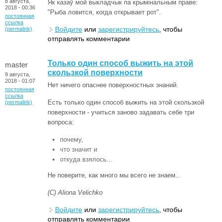
8 августа,
Як казаў мой выкладчык па крымінальным праве:
2018 - 00:36
"Рыба ловится, когда открывает рот".
постоянная
ссылка
Войдите
или
зарегистрируйтесь
, чтобы
(permalink)
отправлять комментарии
Только один способ выжить на этой
master
скользкой поверхности
9 августа,
2018 - 01:07
Нет ничего опаснее поверхностных знаний.
постоянная
ссылка
Есть только один способ выжить на этой скользкой
(permalink)
поверхности - учиться заново задавать себе три
вопроса:
почему,
что значит и
откуда взялось...
Не поверите, как много мы всего не знаем..
(С) Aliona Velichko
Войдите
или
зарегистрируйтесь
, чтобы
отправлять комментарии