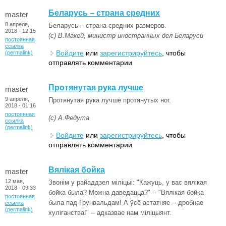
Беларусь – страна средних
master
8 апреля,
Беларусь – страна средних размеров.
2018 - 12:15
(с) В.Макей, министр иностранных дел Беларуси
постоянная
ссылка
Войдите
или
зарегистрируйтесь
, чтобы
(permalink)
отправлять комментарии
Протянутая рука лучше
master
9 апреля,
Протянутая рука лучше протянутых ног.
2018 - 01:16
постоянная
(с) А.Федута
ссылка
(permalink)
Войдите
или
зарегистрируйтесь
, чтобы
отправлять комментарии
Вялікая бойка
master
12 мая,
Звонім у райаддзел міліцыі: "Кажуць, у вас вялікая
2018 - 09:33
бойка была? Можна даведацца?" -- "Вялікая бойка
постоянная
была пад Грунвальдам! А ўсё астатняе -- дробнае
ссылка
(permalink)
хуліганства!" -- адказвае нам міліцыянт.