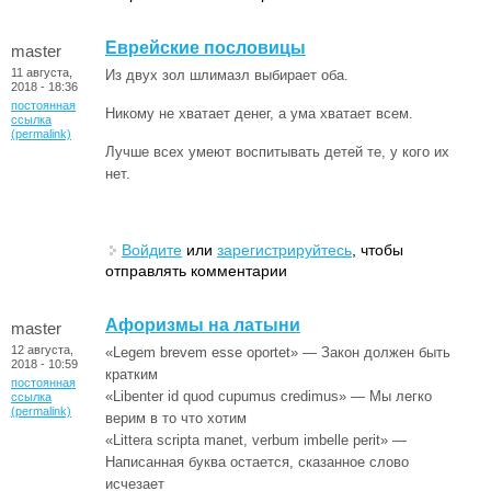
Еврейские пословицы
master
11 августа,
Из двух зол шлимазл выбирает оба.
2018 - 18:36
постоянная
Никому не хватает денег, а ума хватает всем.
ссылка
(permalink)
Лучше всех умеют воспитывать детей те, у кого их
нет.
Войдите
или
зарегистрируйтесь
, чтобы
отправлять комментарии
Афоризмы на латыни
master
12 августа,
«Legem brevem esse oportet» — Закон должен быть
2018 - 10:59
кратким
постоянная
«Libenter id quod cupumus credimus» — Мы легко
ссылка
(permalink)
верим в то что хотим
«Littera scripta manet, verbum imbelle perit» —
Написанная буква остается, сказанное слово
исчезает