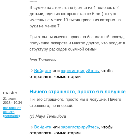
------
В сумме на этом этапе (семья из 4 человек с 2
детьми, один из которых старше 6 лет) ты уже
имеешь не менее 10 тысяч гривен из которых на
руки не менее 7.
При этом ты имеешь право на бесплатный проезд,
получение лекарств и многое другое, что входит в
структуру расходов обычной семьи.
Ігар Тышкевіч
Войдите
или
зарегистрируйтесь
, чтобы
отправлять комментарии
Ничего страшного, просто я в ловушке
master
21 июля,
Ничего страшного, просто мы в ловушке. Ничего
2018 - 10:34
страшного, не впервой.
постоянная
ссылка
(permalink)
(с) Maya Terekulova
Войдите
или
зарегистрируйтесь
, чтобы
отправлять комментарии