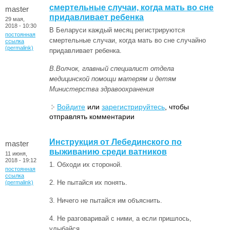
смертельные случаи, когда мать во сне
master
придавливает ребенка
29 мая,
2018 - 10:30
В Беларуси каждый месяц регистрируются
постоянная
смертельные случаи, когда мать во сне случайно
ссылка
(permalink)
придавливает ребенка.
В.Волчок, главный специалист отдела
медицинской помощи матерям и детям
Министерства здравоохранения
Войдите
или
зарегистрируйтесь
, чтобы
отправлять комментарии
Инструкция от Лебединского по
master
выживанию среди ватников
11 июня,
2018 - 19:12
1. Обходи их стороной.
постоянная
ссылка
2. Не пытайся их понять.
(permalink)
3. Ничего не пытайся им объяснить.
4. Не разговаривай с ними, а если пришлось,
улыбайся.