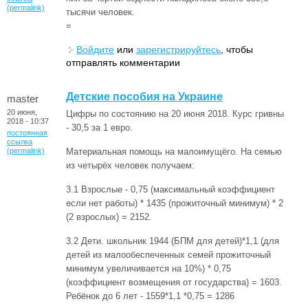
(permalink)
тысячи человек.
=
Войдите
или
зарегистрируйтесь
, чтобы
отправлять комментарии
Детские пособия на Украине
master
20 июня,
Цифры по состоянию на 20 июня 2018. Курс гривны
2018 - 10:37
- 30,5 за 1 евро.
постоянная
ссылка
(permalink)
Материальная помощь на малоимущёго. На семью
из четырёх человек получаем:
3.1 Взрослые - 0,75 (максимальный коэффициент
если нет работы) * 1435 (прожиточный минимум) * 2
(2 взрослых) = 2152.
3.2 Дети. школьник 1944 (БПМ для детей)*1,1 (для
детей из малообеспеченных семей прожиточный
минимум увеличивается на 10%) * 0,75
(коэффициент возмещения от государства) = 1603.
Ребёнок до 6 лет - 1559*1,1 *0,75 = 1286