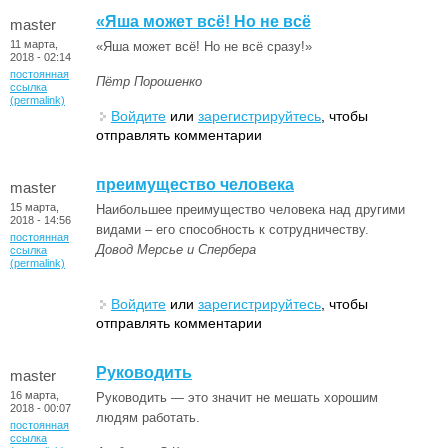
«Яша может всё! Но не всё
master
11 марта,
«Яша может всё! Но не всё сразу!»
2018 - 02:14
постоянная
Пётр Порошенко
ссылка
(permalink)
Войдите
или
зарегистрируйтесь
, чтобы
отправлять комментарии
преимущество человека
master
15 марта,
Наибольшее преимущество человека над другими
2018 - 14:56
видами – его способность к сотрудничеству.
постоянная
Довод Мерсье и Спербера
ссылка
(permalink)
Войдите
или
зарегистрируйтесь
, чтобы
отправлять комментарии
Руководить
master
16 марта,
Руководить — это значит не мешать хорошим
2018 - 00:07
людям работать.
постоянная
ссылка