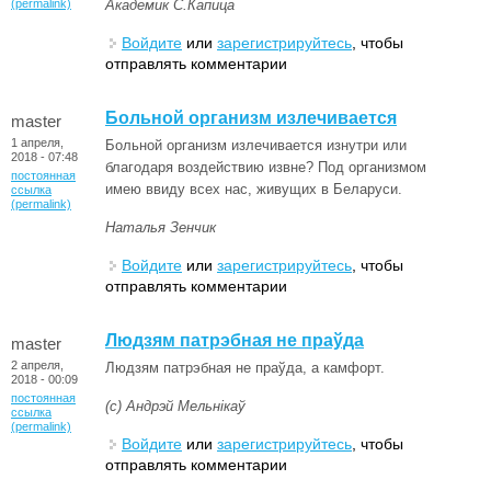
(permalink)
Академик С.Капица
Войдите
или
зарегистрируйтесь
, чтобы
отправлять комментарии
Больной организм излечивается
master
1 апреля,
Больной организм излечивается изнутри или
2018 - 07:48
благодаря воздействию извне? Под организмом
постоянная
имею ввиду всех нас, живущих в Беларуси.
ссылка
(permalink)
Наталья Зенчик
Войдите
или
зарегистрируйтесь
, чтобы
отправлять комментарии
Людзям патрэбная не праўда
master
2 апреля,
Людзям патрэбная не праўда, а камфорт.
2018 - 00:09
постоянная
(с) Андрэй Мельнікаў
ссылка
(permalink)
Войдите
или
зарегистрируйтесь
, чтобы
отправлять комментарии