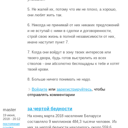
5. Не жалей их, потому что им не плохо, а хорошо,
они любят жить так.
6. Никогда не принимай от них никаких предложений
и не вступай с ними в сделки и договоренности,
строй свою жизнь в полной независимости от них,
иначе наступит пункт 7.
7. Когда они войдут в зону твоих интересов или
твоего двора, будь готов выстрелить из всех
стволов - они абсолютно беспощадны к тебе и хотят
твоей крови.
8. Больше ничего понимать не надо.
Войдите
или
зарегистрируйтесь
, чтобы
отправлять комментарии
за чертой бедности
master
19 июня,
На конец марта 2018 население Беларуси
2018 - 20:12
составляло 9 миллионов 484,3 тысячи человек. Из
постоянная
них за чертой бедности находилось около 559,6
ссылка