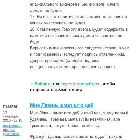
епархиального архиерея и без его воли ничего
делать не будет.
17. Ни в каких политических партиях, движениях и
акциях участвовать не будет.
18. Ставленную Грамоту всегда будет содержать в
памяти и незнанием своего долга извиняться не
будет.
Верность вышеизложенного свидетельствую, в чем
и подписываюсь: (следует подпись ставленника).
Допрос проводил: (следует подпись
священнослужителя, проводившего допрос).
Войдите
или
зарегистрируйтесь
, чтобы
отправлять комментарии
Мне Ліпень шмат што даў
master
13
Мне Ліпень шмат што даў у свой час, я яму вельмі
сентября,
ўдзячны. І грамада была зусім невялічкая, але
2018 - 17:18
трымалася, пакуль Лявон не збочыў.
постоянная
ссылка
(permalink)
Фралоў і Дылюк таксама шмат што далі, пакуль