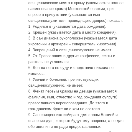
священническое место к храму (указывается полное
наименование храма) Московской епархии, при
опросе в присутствии (указывается имя
священнослужителя, проводящего допрос) показал:
1. Родился в (указывается дата рождения).
2. Крещен (указывается дата и место крещения).
3. В сан диакона рукоположен (указывается дата
хиротонии и архиерей – совершитель хиротонии)
4. Запрещений в священнослужении не имеет.
5. От Православия в другие конфессии, секты и
расколы не уклонялся.
6. Дел на него по суду и следствию никаких не
имелось.
7. Увечий и болезней, препятствующих
священнослужению, не имеет.
8. Женат первым браком на девице (указывается
фамилия, имя, отчество и год рождения супруги)
православного вероисповедания. До этого в
гражданском браке ни с кем не состоял.
9. Сан священника избирает для славы Божией и
спасения душ, которые будут ему вверены, а не для
обогащения и не ради предоставленных