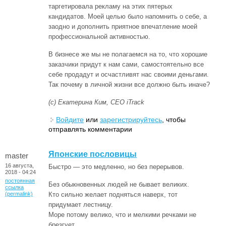
таргетировала рекламу на этих пятерых
кандидатов. Моей целью было напомнить о себе, а
заодно и дополнить приятное впечатление моей
профессиональной активностью.
В бизнесе же мы не полагаемся на то, что хорошие
заказчики придут к нам сами, самостоятельно все
себе продадут и осчастливят нас своими деньгами.
Так почему в личной жизни все должно быть иначе?
(с) Екатерина Ким, CEO iTrack
Войдите
или
зарегистрируйтесь
, чтобы
отправлять комментарии
Японские пословицы
master
16 августа,
Быстро — это медленно, но без перерывов.
2018 - 04:24
постоянная
Без обыкновенных людей не бывает великих.
ссылка
(permalink)
Кто сильно желает подняться наверх, тот
придумает лестницу.
Море потому велико, что и мелкими речками не
брезгует.