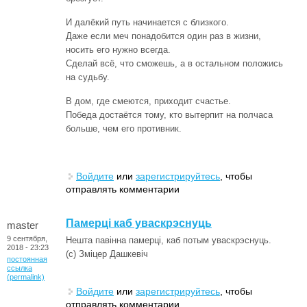
И далёкий путь начинается с близкого.
Даже если меч понадобится один раз в жизни,
носить его нужно всегда.
Сделай всё, что сможешь, а в остальном положись
на судьбу.
В дом, где смеются, приходит счастье.
Победа достаётся тому, кто вытерпит на полчаса
больше, чем его противник.
Войдите
или
зарегистрируйтесь
, чтобы
отправлять комментарии
Памерці каб уваскрэснуць
master
9 сентября,
Нешта павінна памерці, каб потым уваскрэснуць.
2018 - 23:23
(c) Зміцер Дашкевіч
постоянная
ссылка
(permalink)
Войдите
или
зарегистрируйтесь
, чтобы
отправлять комментарии