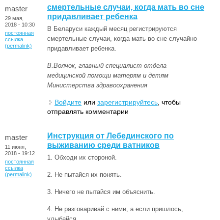
смертельные случаи, когда мать во сне
master
придавливает ребенка
29 мая,
2018 - 10:30
В Беларуси каждый месяц регистрируются
постоянная
смертельные случаи, когда мать во сне случайно
ссылка
(permalink)
придавливает ребенка.
В.Волчок, главный специалист отдела
медицинской помощи матерям и детям
Министерства здравоохранения
Войдите
или
зарегистрируйтесь
, чтобы
отправлять комментарии
Инструкция от Лебединского по
master
выживанию среди ватников
11 июня,
2018 - 19:12
1. Обходи их стороной.
постоянная
ссылка
2. Не пытайся их понять.
(permalink)
3. Ничего не пытайся им объяснить.
4. Не разговаривай с ними, а если пришлось,
улыбайся.