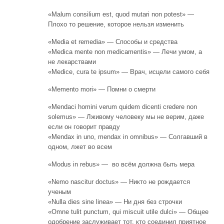
«Malum consilium est, quod mutari non potest» —
Плохо то решение, которое нельзя изменить
«Media et remedia» — Способы и средства
«Medica mente non medicamentis» — Лечи умом, а
не лекарствами
«Medice, cura te ipsum» — Врач, исцели самого себя
«Memento mori» — Помни о смерти
«Mendaci homini verum quidem dicenti credere non
solemus» — Лживому человеку мы не верим, даже
если он говорит правду
«Mendax in uno, mendax in omnibus» — Солгавший в
одном, лжет во всем
«Modus in rebus» — во всём должна быть мера
«Nemo nascitur doctus» — Никто не рождается
ученым
«Nulla dies sine linea» — Ни дня без строчки
«Omne tulit punctum, qui miscuit utile dulci» — Общее
одобрение заслуживает тот, кто соединил приятное