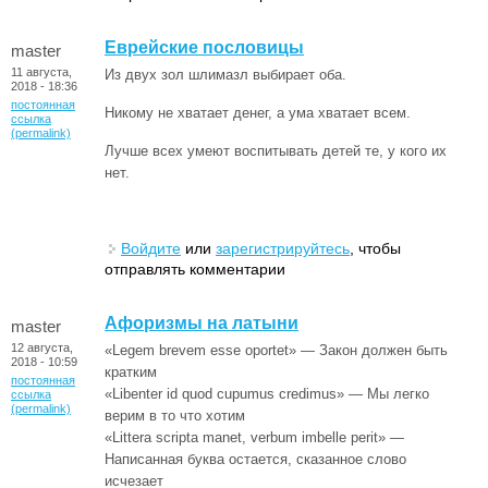
Еврейские пословицы
master
11 августа,
Из двух зол шлимазл выбирает оба.
2018 - 18:36
постоянная
Никому не хватает денег, а ума хватает всем.
ссылка
(permalink)
Лучше всех умеют воспитывать детей те, у кого их
нет.
Войдите
или
зарегистрируйтесь
, чтобы
отправлять комментарии
Афоризмы на латыни
master
12 августа,
«Legem brevem esse oportet» — Закон должен быть
2018 - 10:59
кратким
постоянная
«Libenter id quod cupumus credimus» — Мы легко
ссылка
(permalink)
верим в то что хотим
«Littera scripta manet, verbum imbelle perit» —
Написанная буква остается, сказанное слово
исчезает