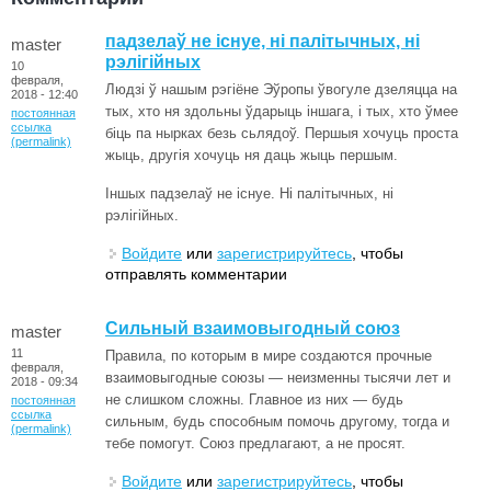
падзелаў не існуе, ні палітычных, ні
master
рэлігійных
10
февраля,
Людзі ў нашым рэгіёне Эўропы ўвогуле дзеляцца на
2018 - 12:40
тых, хто ня здольны ўдарыць іншага, і тых, хто ўмее
постоянная
ссылка
біць па нырках безь сьлядоў. Першыя хочуць проста
(permalink)
жыць, другія хочуць ня даць жыць першым.
Іншых падзелаў не існуе. Ні палітычных, ні
рэлігійных.
Войдите
или
зарегистрируйтесь
, чтобы
отправлять комментарии
Сильный взаимовыгодный союз
master
11
Правила, по которым в мире создаются прочные
февраля,
взаимовыгодные союзы — неизменны тысячи лет и
2018 - 09:34
не слишком сложны. Главное из них — будь
постоянная
ссылка
сильным, будь способным помочь другому, тогда и
(permalink)
тебе помогут. Союз предлагают, а не просят.
Войдите
или
зарегистрируйтесь
, чтобы