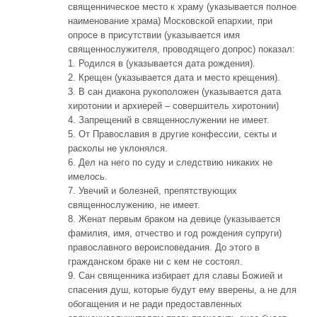
священническое место к храму (указывается полное
наименование храма) Московской епархии, при
опросе в присутствии (указывается имя
священнослужителя, проводящего допрос) показал:
1. Родился в (указывается дата рождения).
2. Крещен (указывается дата и место крещения).
3. В сан диакона рукоположен (указывается дата
хиротонии и архиерей – совершитель хиротонии)
4. Запрещений в священнослужении не имеет.
5. От Православия в другие конфессии, секты и
расколы не уклонялся.
6. Дел на него по суду и следствию никаких не
имелось.
7. Увечий и болезней, препятствующих
священнослужению, не имеет.
8. Женат первым браком на девице (указывается
фамилия, имя, отчество и год рождения супруги)
православного вероисповедания. До этого в
гражданском браке ни с кем не состоял.
9. Сан священника избирает для славы Божией и
спасения душ, которые будут ему вверены, а не для
обогащения и не ради предоставленных