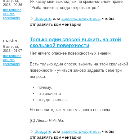
8 августа,
Як казаў мой выкладчык па крымінальным праве:
2018 - 00:36
"Рыба ловится, когда открывает рот".
постоянная
ссылка
Войдите
или
зарегистрируйтесь
, чтобы
(permalink)
отправлять комментарии
Только один способ выжить на этой
master
скользкой поверхности
9 августа,
2018 - 01:07
Нет ничего опаснее поверхностных знаний.
постоянная
ссылка
Есть только один способ выжить на этой скользкой
(permalink)
поверхности - учиться заново задавать себе три
вопроса:
почему,
что значит и
откуда взялось...
Не поверите, как много мы всего не знаем..
(С) Aliona Velichko
Войдите
или
зарегистрируйтесь
, чтобы
отправлять комментарии