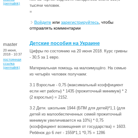
(permalink)
тысячи человек.
=
Войдите
или
зарегистрируйтесь
, чтобы
отправлять комментарии
Детские пособия на Украине
master
20 июня,
Цифры по состоянию на 20 июня 2018. Курс гривны
2018 - 10:37
- 30,5 за 1 евро.
постоянная
ссылка
(permalink)
Материальная помощь на малоимущёго. На семью
из четырёх человек получаем:
3.1 Взрослые - 0,75 (максимальный коэффициент
если нет работы) * 1435 (прожиточный минимум) * 2
(2 взрослых) = 2152.
3.2 Дети. школьник 1944 (БПМ для детей)*1,1 (для
детей из малообеспеченных семей прожиточный
минимум увеличивается на 10%) * 0,75
(коэффициент возмещения от государства) = 1603.
Ребёнок до 6 лет - 1559*1,1 *0,75 = 1286