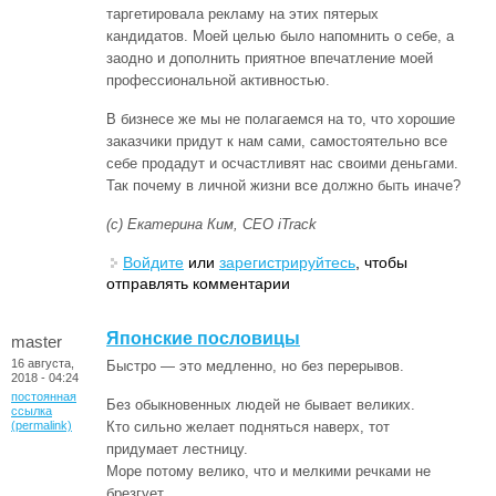
таргетировала рекламу на этих пятерых
кандидатов. Моей целью было напомнить о себе, а
заодно и дополнить приятное впечатление моей
профессиональной активностью.
В бизнесе же мы не полагаемся на то, что хорошие
заказчики придут к нам сами, самостоятельно все
себе продадут и осчастливят нас своими деньгами.
Так почему в личной жизни все должно быть иначе?
(с) Екатерина Ким, CEO iTrack
Войдите
или
зарегистрируйтесь
, чтобы
отправлять комментарии
Японские пословицы
master
16 августа,
Быстро — это медленно, но без перерывов.
2018 - 04:24
постоянная
Без обыкновенных людей не бывает великих.
ссылка
(permalink)
Кто сильно желает подняться наверх, тот
придумает лестницу.
Море потому велико, что и мелкими речками не
брезгует.