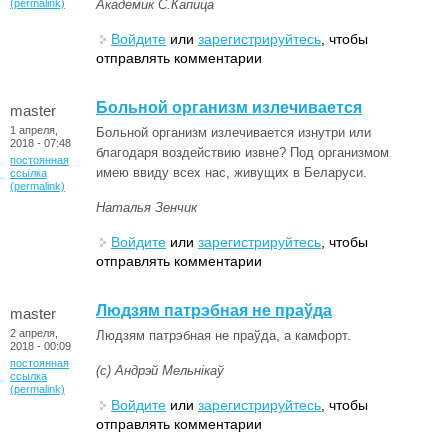
(permalink)
Академик С.Капица
Войдите
или
зарегистрируйтесь
, чтобы
отправлять комментарии
Больной организм излечивается
master
1 апреля,
Больной организм излечивается изнутри или
2018 - 07:48
благодаря воздействию извне? Под организмом
постоянная
имею ввиду всех нас, живущих в Беларуси.
ссылка
(permalink)
Наталья Зенчик
Войдите
или
зарегистрируйтесь
, чтобы
отправлять комментарии
Людзям патрэбная не праўда
master
2 апреля,
Людзям патрэбная не праўда, а камфорт.
2018 - 00:09
постоянная
(с) Андрэй Мельнікаў
ссылка
(permalink)
Войдите
или
зарегистрируйтесь
, чтобы
отправлять комментарии