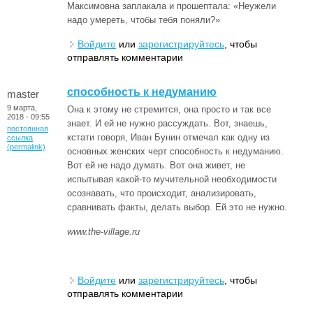
Максимовна заплакала и прошептала: «Неужели
надо умереть, чтобы тебя поняли?»
Войдите
или
зарегистрируйтесь
, чтобы
отправлять комментарии
способность к недуманию
master
9 марта,
Она к этому не стремится, она просто и так все
2018 - 09:55
знает. И ей не нужно рассуждать. Вот, знаешь,
постоянная
кстати говоря, Иван Бунин отмечал как одну из
ссылка
(permalink)
основных женских черт способность к недуманию.
Вот ей не надо думать. Вот она живет, не
испытывая какой-то мучительной необходимости
осознавать, что происходит, анализировать,
сравнивать факты, делать выбор. Ей это не нужно.
www.the-village.ru
Войдите
или
зарегистрируйтесь
, чтобы
отправлять комментарии