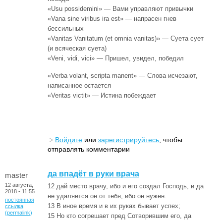
«Usu possidemini» — Вами управляют привычки
«Vana sine viribus ira est» — напрасен гнев
бессильных
«Vanitas Vanitatum (et omnia vanitas)» — Суета сует
(и всяческая суета)
«Veni, vidi, vici» — Пришел, увидел, победил
«Verba volant, scripta manent» — Слова исчезают,
написанное остается
«Veritas victit» — Истина побеждает
Войдите
или
зарегистрируйтесь
, чтобы
отправлять комментарии
да впадёт в руки врача
master
12 августа,
12 дай место врачу, ибо и его создал Господь, и да
2018 - 11:55
не удаляется он от тебя, ибо он нужен.
постоянная
13 В иное время и в их руках бывает успех;
ссылка
(permalink)
15 Но кто согрешает пред Сотворившим его, да