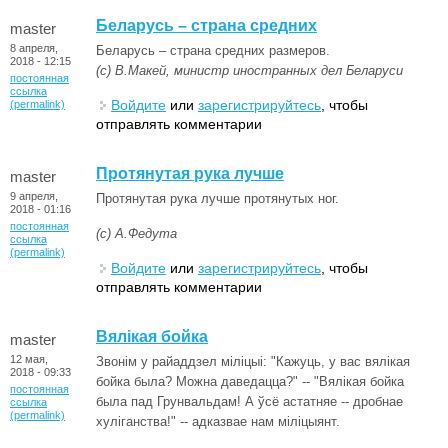
Беларусь – страна средних
master
8 апреля,
Беларусь – страна средних размеров.
2018 - 12:15
(с) В.Макей, министр иностранных дел Беларуси
постоянная
ссылка
Войдите
или
зарегистрируйтесь
, чтобы
(permalink)
отправлять комментарии
Протянутая рука лучше
master
9 апреля,
Протянутая рука лучше протянутых ног.
2018 - 01:16
постоянная
(с) А.Федута
ссылка
(permalink)
Войдите
или
зарегистрируйтесь
, чтобы
отправлять комментарии
Вялікая бойка
master
12 мая,
Звонім у райаддзел міліцыі: "Кажуць, у вас вялікая
2018 - 09:33
бойка была? Можна даведацца?" -- "Вялікая бойка
постоянная
была пад Грунвальдам! А ўсё астатняе -- дробнае
ссылка
(permalink)
хуліганства!" -- адказвае нам міліцыянт.