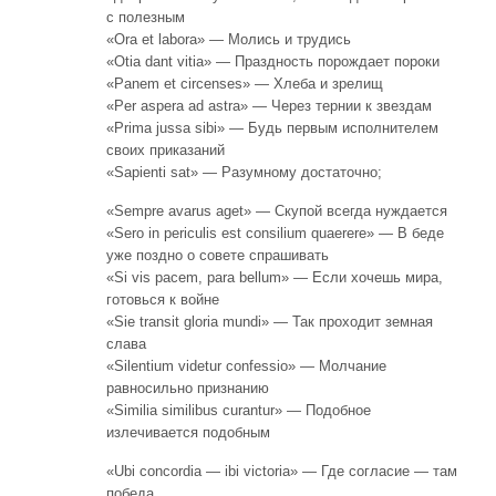
с полезным
«Ora et labora» — Молись и трудись
«Otia dant vitia» — Праздность порождает пороки
«Panem et circenses» — Хлеба и зрелищ
«Per aspera ad astra» — Через тернии к звездам
«Prima jussa sibi» — Будь первым исполнителем
своих приказаний
«Sapienti sat» — Разумному достаточно;
«Sempre avarus aget» — Скупой всегда нуждается
«Sero in periculis est consilium quaerere» — В беде
уже поздно о совете спрашивать
«Si vis pacem, para bellum» — Если хочешь мира,
готовься к войне
«Sie transit gloria mundi» — Так проходит земная
слава
«Silentium videtur confessio» — Молчание
равносильно признанию
«Similia similibus curantur» — Подобное
излечивается подобным
«Ubi concordia — ibi victoria» — Где согласие — там
победа