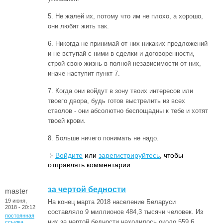
5. Не жалей их, потому что им не плохо, а хорошо,
они любят жить так.
6. Никогда не принимай от них никаких предложений
и не вступай с ними в сделки и договоренности,
строй свою жизнь в полной независимости от них,
иначе наступит пункт 7.
7. Когда они войдут в зону твоих интересов или
твоего двора, будь готов выстрелить из всех
стволов - они абсолютно беспощадны к тебе и хотят
твоей крови.
8. Больше ничего понимать не надо.
Войдите
или
зарегистрируйтесь
, чтобы
отправлять комментарии
за чертой бедности
master
19 июня,
На конец марта 2018 население Беларуси
2018 - 20:12
составляло 9 миллионов 484,3 тысячи человек. Из
постоянная
них за чертой бедности находилось около 559,6
ссылка