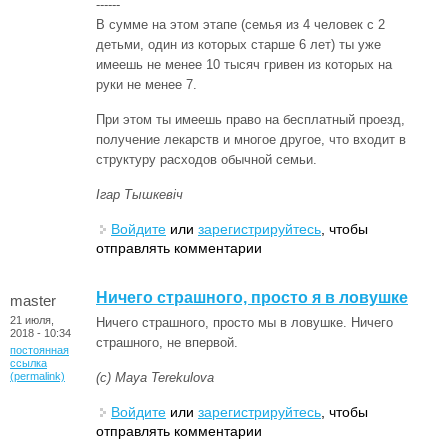
------
В сумме на этом этапе (семья из 4 человек с 2
детьми, один из которых старше 6 лет) ты уже
имеешь не менее 10 тысяч гривен из которых на
руки не менее 7.
При этом ты имеешь право на бесплатный проезд,
получение лекарств и многое другое, что входит в
структуру расходов обычной семьи.
Ігар Тышкевіч
Войдите
или
зарегистрируйтесь
, чтобы
отправлять комментарии
Ничего страшного, просто я в ловушке
master
21 июля,
Ничего страшного, просто мы в ловушке. Ничего
2018 - 10:34
страшного, не впервой.
постоянная
ссылка
(permalink)
(с) Maya Terekulova
Войдите
или
зарегистрируйтесь
, чтобы
отправлять комментарии