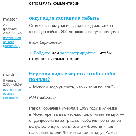
отправлять комментарии
оккупация заставила забыть
master
25
Сталинская оккупация за один год заставила
февраля,
эстонцев забыть 800-летнюю вражду с немцами.
2018 - 21:33
постоянная
ссылка
Марк Бернштейн
(permalink)
Войдите
или
зарегистрируйтесь
, чтобы
отправлять комментарии
Неужели надо умереть, чтобы тебя
master
поняли?
9 марта,
2018 - 08:59
«Неужели надо умереть, чтобы тебя поняли?»
постоянная
ссылка
Р.М.Горбачева
(permalink)
Раиса Горбачева умерла в 1999 году в клинике
в Мюнстере, за два месяца; Как считает ее муж —
от депрессии из-за травли. Горбачев прочитал ей
вслух колонку о ней в газете «Известия» под
названием «Леди Достоинство», и вдруг Раиса