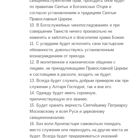
священнослужителям прав; проходить оное будет
по правилам Святых и Богоносных Отцев и
согласно установлениям и традициям Святыя
Православныя Церкви.
10. В Богослужебных чинопоследованиях и при
совершении Таинств ничего произвольно не
изменять и заботиться о благолепии храма Божия.
11. С усердием будет исполнять свои пастырские
обязанности, довольствуясь установленным
вознаграждением от прихода.
12. В молитвенное и каноническое общение с
лицами, не принадлежащими Православной Церкви
и состоящими в расколе, входить не будет.
13. Всегда будет служить добрым примером как при
служении у Алтаря Господня, так и вне его.
14. Одежду будет иметь скромную,
приличествующую его званию.
15. Будет хранить верность Святейшему Патриарху
Московскому и всея Руси и церковному
священноначалию.
16. Без воли Архипастыря самовольно покидать
место служения или переходить на другие места не
будет. Всегда будет придерживаться указаний