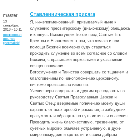
Ставленническая присяга
master
13
Я, нижепоименованный, призываемый ныне к
сентября,
служению пресвитерскому (диаконскому) обещаюсь
2018 - 10:11
и клянусь Всемогущим Богом пред Святым Его
постоянная
ссылка
Крестом и Евангелием в том, что желаю и при
(permalink)
помощи Божией всемерно буду стараться
проходить служение во всем согласное со словом
Божиим, с правилами церковными и указаниями
священноначалия.
Богослужения и Таинства совершать со тщанием и
благоговением по чиноположению церковному,
ничтоже произвольно изменяя.
Учение веры содержать и другим преподавать по
руководству Святыя Православныя Церкви и
Святых Отец; вверяемые попечению моему души
охранять от всех ересей и расколов, а заблудших
вразумлять и обращать на путь истины и спасения.
Проводить жизнь благочестивую, трезвенную, от
суетных мирских обычаев устраненную, в духе
смиренномудрия и кротости, и своим добрым