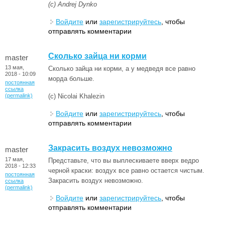
(с) Andrej Dynko
Войдите
или
зарегистрируйтесь
, чтобы
отправлять комментарии
Cколько зайца ни корми
master
13 мая,
Cколько зайца ни корми, а у медведя все равно
2018 - 10:09
морда больше.
постоянная
ссылка
(permalink)
(с) Nicolai Khalezin
Войдите
или
зарегистрируйтесь
, чтобы
отправлять комментарии
Закрасить воздух невозможно
master
17 мая,
Представьте, что вы выплескиваете вверх ведро
2018 - 12:33
черной краски: воздух все равно остается чистым.
постоянная
Закрасить воздух невозможно.
ссылка
(permalink)
Войдите
или
зарегистрируйтесь
, чтобы
отправлять комментарии