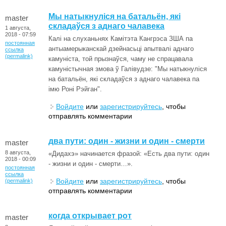
Мы натыкнуліся на батальён, які
master
складаўся з аднаго чалавека
1 августа,
2018 - 07:59
Калі на слуханьнях Камітэта Кангрэса ЗША па
постоянная
антыамерыканскай дзейнасьці апытвалі аднаго
ссылка
(permalink)
камуніста, той прызнаўся, чаму не спрацавала
камуністычная змова ў Галівудзе: "Мы натыкнуліся
на батальён, які складаўся з аднаго чалавека па
імю Роні Рэйган".
Войдите
или
зарегистрируйтесь
, чтобы
отправлять комментарии
два пути: один - жизни и один - смерти
master
8 августа,
«Дидахэ» начинается фразой: «Есть два пути: один
2018 - 00:09
- жизни и один - смерти…».
постоянная
ссылка
Войдите
или
зарегистрируйтесь
, чтобы
(permalink)
отправлять комментарии
когда открывает рот
master