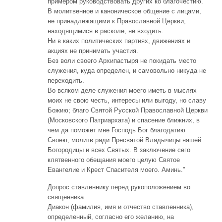
примером руководствовать других ко благочестию.
В молитвенное и каноническое общение с лицами,
не принадлежащими к Православной Церкви,
находящимися в расколе, не входить.
Ни в каких политических партиях, движениях и
акциях не принимать участия.
Без воли своего Архипастыря не покидать место
служения, куда определен, и самовольно никуда не
переходить.
Во всяком деле служения моего иметь в мыслях
моих не свою честь, интересы или выгоду, но славу
Божию; благо Святой Русской Православной Церкви
(Московского Патриархата) и спасение ближних, в
чем да поможет мне Господь Бог благодатию
Своею, молитв ради Пресвятой Владычицы нашей
Богородицы и всех Святых. В заключение сего
клятвенного обещания моего целую Святое
Евангелие и Крест Спасителя моего. Аминь.”
Допрос ставленнику перед рукоположением во
священника
Диакон (фамилия, имя и отчество ставленника),
определенный, согласно его желанию, на