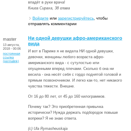
впадёт в руки врача!
Книга Сираха, 38 глава
Войдите
или
зарегистрируйтесь
, чтобы
отправлять комментарии
Ни одной девушки афро-американского
master
вида
13 августа,
2018 - 00:06
И вот в Париже я не видела НИ одной девушки,
постоянная
девочки, женщины любого возраста афро-
ссылка
(permalink)
американского вида - с сутулостью или
опущенными вперед плечами. Сколько б она ни
весила - она несёт себя с гордо поднятой головой и
прямым позвоночником. И легко как-то, нет никакого
чувства тяжести. Внешне.
От 16 до 80 лет, от 45 до 160 килограммов.
Почему так? Это приобретенная привычка
исторически? Нужда держать подбородок повыше
вопреки? Я не знаю ответа.
(с) Ula Rymasheuskaja