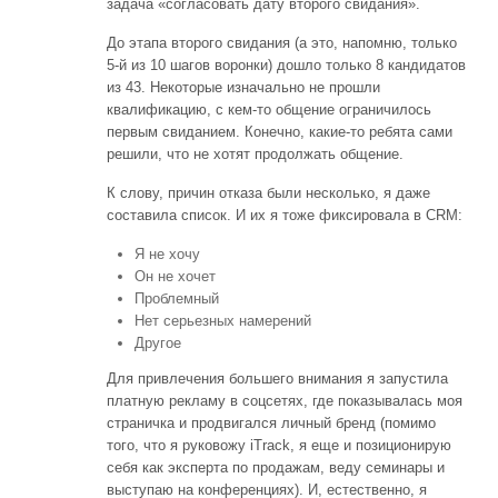
задача «согласовать дату второго свидания».
До этапа второго свидания (а это, напомню, только
5-й из 10 шагов воронки) дошло только 8 кандидатов
из 43. Некоторые изначально не прошли
квалификацию, с кем-то общение ограничилось
первым свиданием. Конечно, какие-то ребята сами
решили, что не хотят продолжать общение.
К слову, причин отказа были несколько, я даже
составила список. И их я тоже фиксировала в CRM:
Я не хочу
Он не хочет
Проблемный
Нет серьезных намерений
Другое
Для привлечения большего внимания я запустила
платную рекламу в соцсетях, где показывалась моя
страничка и продвигался личный бренд (помимо
того, что я руковожу iTrack, я еще и позиционирую
себя как эксперта по продажам, веду семинары и
выступаю на конференциях). И, естественно, я