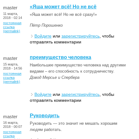
«Яша может всё! Но не всё
master
11 марта,
«Яша может всё! Но не всё сразу!»
2018 - 02:14
постоянная
Пётр Порошенко
ссылка
(permalink)
Войдите
или
зарегистрируйтесь
, чтобы
отправлять комментарии
преимущество человека
master
15 марта,
Наибольшее преимущество человека над другими
2018 - 14:56
видами – его способность к сотрудничеству.
постоянная
Довод Мерсье и Спербера
ссылка
(permalink)
Войдите
или
зарегистрируйтесь
, чтобы
отправлять комментарии
Руководить
master
16 марта,
Руководить — это значит не мешать хорошим
2018 - 00:07
людям работать.
постоянная
ссылка