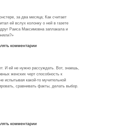
нстере, за два месяца; Как считает
итал ей вслух колонку о ней в газете
вдруг Раиса Максимовна заплакала и
оняли?»
влять комментарии
ет. И ей не нужно рассуждать. Вот, знаешь,
овных женских черт способность к
 не испытывая какой-то мучительной
ировать, сравнивать факты, делать выбор.
влять комментарии