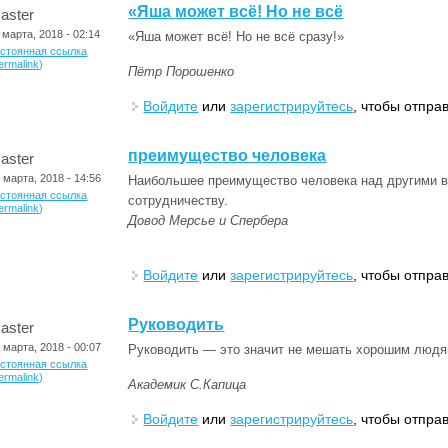
«Яша может всё! Но не всё
aster
 марта, 2018 - 02:14
«Яша может всё! Но не всё сразу!»
остоянная ссылка
ermalink)
Пётр Порошенко
Войдите
или
зарегистрируйтесь
, чтобы отпра
преимущество человека
aster
 марта, 2018 - 14:56
Наибольшее преимущество человека над другими ви
остоянная ссылка
сотрудничеству.
ermalink)
Довод Мерсье и Спербера
Войдите
или
зарегистрируйтесь
, чтобы отпра
Руководить
aster
 марта, 2018 - 00:07
Руководить — это значит не мешать хорошим людя
остоянная ссылка
ermalink)
Академик С.Капица
Войдите
или
зарегистрируйтесь
, чтобы отпра