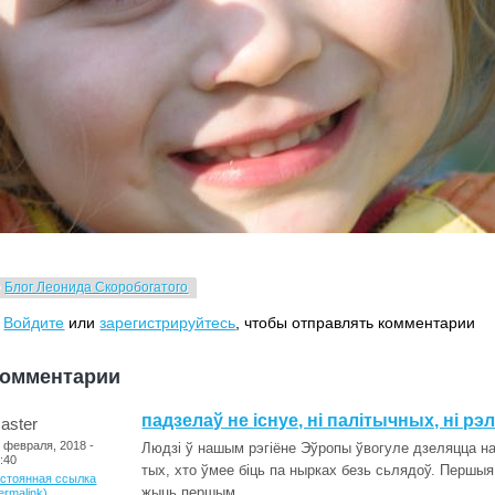
Блог Леонида Скоробогатого
Войдите
или
зарегистрируйтесь
, чтобы отправлять комментарии
омментарии
падзелаў не існуе, ні палітычных, ні рэ
aster
 февраля, 2018 -
Людзі ў нашым рэгіёне Эўропы ўвогуле дзеляцца на 
:40
тых, хто ўмее біць па нырках безь сьлядоў. Першыя
остоянная ссылка
жыць першым.
ermalink)