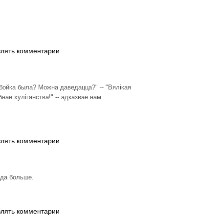
влять комментарии
я бойка была? Можна даведацца?" -- "Вялікая
нае хуліганства!" -- адказвае нам
влять комментарии
рда больше.
влять комментарии