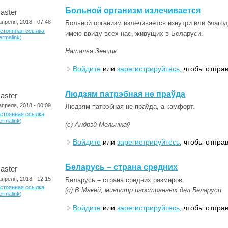
Больной организм излечивается
aster
апреля, 2018 - 07:48
Больной организм излечивается изнутри или благо
остоянная ссылка
имею ввиду всех нас, живущих в Беларуси.
ermalink)
Наталья Зенчик
Войдите
или
зарегистрируйтесь
, чтобы отпра
Людзям патрэбная не праўда
aster
апреля, 2018 - 00:09
Людзям патрэбная не праўда, а камфорт.
остоянная ссылка
ermalink)
(с) Андрэй Мельнікаў
Войдите
или
зарегистрируйтесь
, чтобы отпра
Беларусь – страна средних
aster
апреля, 2018 - 12:15
Беларусь – страна средних размеров.
остоянная ссылка
(с) В.Макей, министр иностранных дел Беларуси
ermalink)
Войдите
или
зарегистрируйтесь
, чтобы отпра