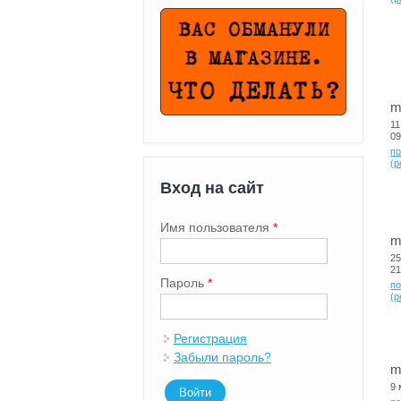
m
11
09
п
(p
Вход на сайт
Имя пользователя
*
m
25
21
Пароль
*
п
(p
Регистрация
Забыли пароль?
m
9 