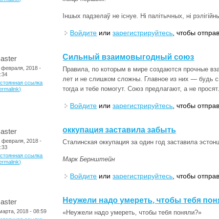
Іншых падзелаў не існуе. Ні палітычных, ні рэлігійн
Войдите
или
зарегистрируйтесь
, чтобы отпра
Сильный взаимовыгодный союз
aster
 февраля, 2018 -
Правила, по которым в мире создаются прочные в
:34
лет и не слишком сложны. Главное из них — будь 
остоянная ссылка
тогда и тебе помогут. Союз предлагают, а не просят
ermalink)
Войдите
или
зарегистрируйтесь
, чтобы отпра
оккупация заставила забыть
aster
 февраля, 2018 -
Сталинская оккупация за один год заставила эстон
:33
остоянная ссылка
Марк Бернштейн
ermalink)
Войдите
или
зарегистрируйтесь
, чтобы отпра
Неужели надо умереть, чтобы тебя по
aster
марта, 2018 - 08:59
«Неужели надо умереть, чтобы тебя поняли?»