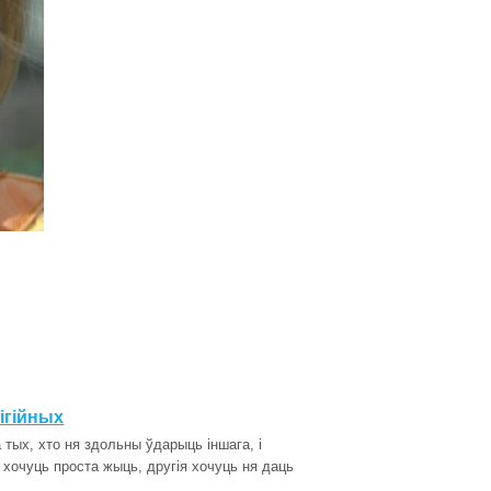
лігійных
тых, хто ня здольны ўдарыць іншага, і
 хочуць проста жыць, другія хочуць ня даць