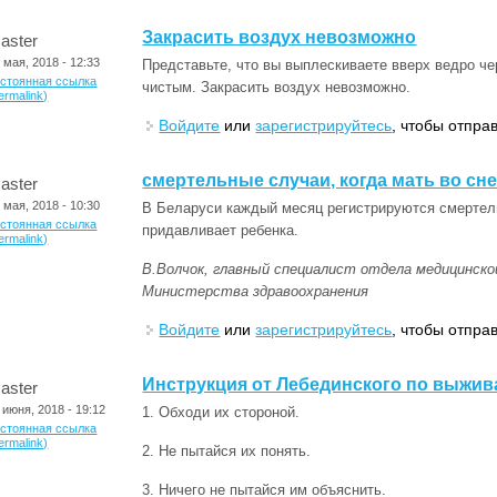
Закрасить воздух невозможно
aster
 мая, 2018 - 12:33
Представьте, что вы выплескиваете вверх ведро че
остоянная ссылка
чистым. Закрасить воздух невозможно.
ermalink)
Войдите
или
зарегистрируйтесь
, чтобы отпра
смертельные случаи, когда мать во сн
aster
 мая, 2018 - 10:30
В Беларуси каждый месяц регистрируются смертель
остоянная ссылка
придавливает ребенка.
ermalink)
В.Волчок, главный специалист отдела медицинск
Министерства здравоохранения
Войдите
или
зарегистрируйтесь
, чтобы отпра
Инструкция от Лебединского по выжив
aster
 июня, 2018 - 19:12
1. Обходи их стороной.
остоянная ссылка
ermalink)
2. Не пытайся их понять.
3. Ничего не пытайся им объяснить.