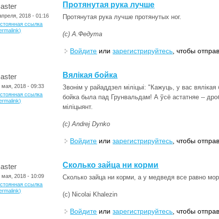
Протянутая рука лучше
aster
апреля, 2018 - 01:16
Протянутая рука лучше протянутых ног.
остоянная ссылка
ermalink)
(с) А.Федута
Войдите
или
зарегистрируйтесь
, чтобы отпра
Вялікая бойка
aster
 мая, 2018 - 09:33
Звонім у райаддзел міліцыі: "Кажуць, у вас вяліка
остоянная ссылка
бойка была пад Грунвальдам! А ўсё астатняе -- дроб
ermalink)
міліцыянт.
(с) Andrej Dynko
Войдите
или
зарегистрируйтесь
, чтобы отпра
Cколько зайца ни корми
aster
 мая, 2018 - 10:09
Cколько зайца ни корми, а у медведя все равно мо
остоянная ссылка
ermalink)
(с) Nicolai Khalezin
Войдите
или
зарегистрируйтесь
, чтобы отпра