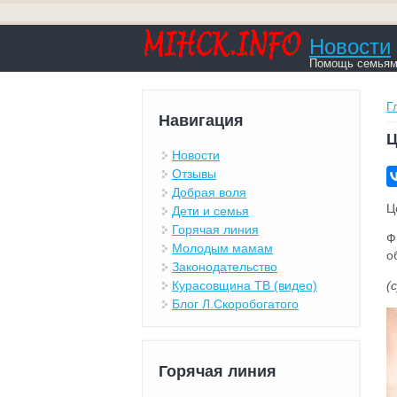
Новости
Помощь семьям,
В
Г
Навигация
Ц
Новости
Отзывы
Добрая воля
Ц
Дети и семья
Горячая линия
Ф
Молодым мамам
о
Законодательство
(
Курасовщина ТВ (видео)
Блог Л.Скоробогатого
Горячая линия