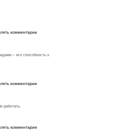
влять комментарии
дами – его способность к
влять комментарии
м работать.
влять комментарии