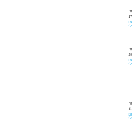
m
17
п
(p
m
29
п
(p
m
11
п
(p