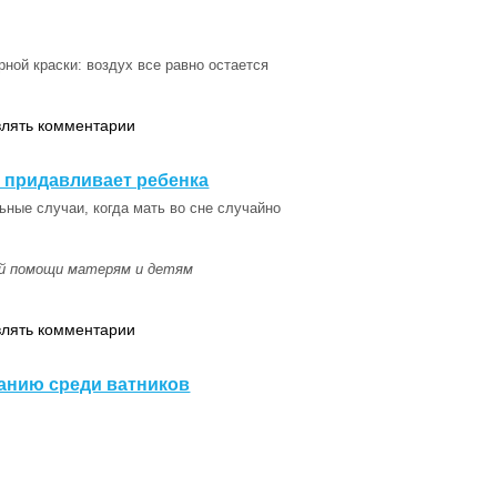
рной краски: воздух все равно остается
влять комментарии
е придавливает ребенка
ные случаи, когда мать во сне случайно
ой помощи матерям и детям
влять комментарии
анию среди ватников