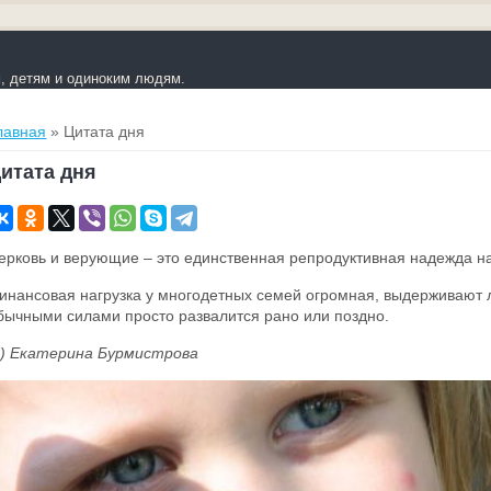
 детям и одиноким людям.
ы здесь
лавная
» Цитата дня
итата дня
ерковь и верующие – это единственная репродуктивная надежда 
инансовая нагрузка у многодетных семей огромная, выдерживают 
бычными силами просто развалится рано или поздно.
c) Екатерина Бурмистрова