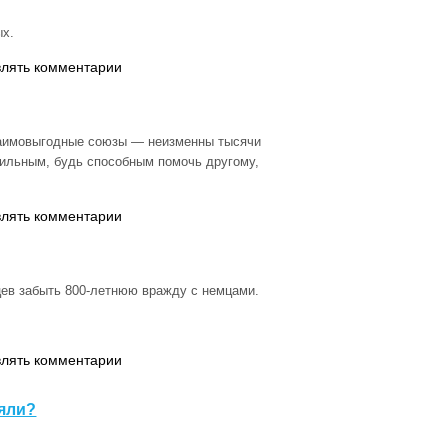
ых.
влять комментарии
заимовыгодные союзы — неизменны тысячи
сильным, будь способным помочь другому,
.
влять комментарии
цев забыть 800-летнюю вражду с немцами.
влять комментарии
няли?