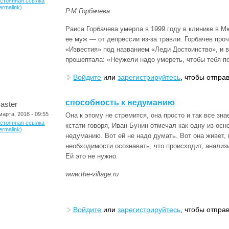
остоянная ссылка
ermalink)
Р.М.Горбачева
Раиса Горбачева умерла в 1999 году в клинике в Мю
ее муж — от депрессии из-за травли. Горбачев проч
«Известия» под названием «Леди Достоинство», и 
прошептала: «Неужели надо умереть, чтобы тебя п
Войдите
или
зарегистрируйтесь
, чтобы отпра
способность к недуманию
aster
марта, 2018 - 09:55
Она к этому не стремится, она просто и так все зна
остоянная ссылка
кстати говоря, Иван Бунин отмечал как одну из осн
ermalink)
недуманию. Вот ей не надо думать. Вот она живет,
необходимости осознавать, что происходит, анализ
Ей это не нужно.
www.the-village.ru
Войдите
или
зарегистрируйтесь
, чтобы отпра