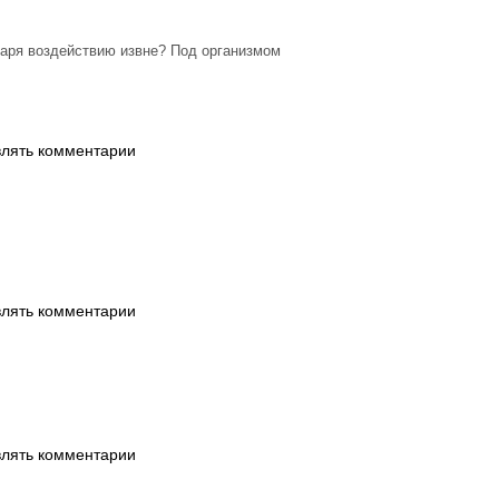
даря воздействию извне? Под организмом
влять комментарии
влять комментарии
влять комментарии