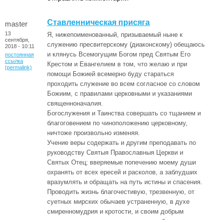
Ставленническая присяга
master
13
Я, нижепоименованный, призываемый ныне к
сентября,
служению пресвитерскому (диаконскому) обещаюсь
2018 - 10:11
и клянусь Всемогущим Богом пред Святым Его
постоянная
ссылка
Крестом и Евангелием в том, что желаю и при
(permalink)
помощи Божией всемерно буду стараться
проходить служение во всем согласное со словом
Божиим, с правилами церковными и указаниями
священноначалия.
Богослужения и Таинства совершать со тщанием и
благоговением по чиноположению церковному,
ничтоже произвольно изменяя.
Учение веры содержать и другим преподавать по
руководству Святыя Православныя Церкви и
Святых Отец; вверяемые попечению моему души
охранять от всех ересей и расколов, а заблудших
вразумлять и обращать на путь истины и спасения.
Проводить жизнь благочестивую, трезвенную, от
суетных мирских обычаев устраненную, в духе
смиренномудрия и кротости, и своим добрым