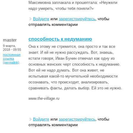
Максимовна заплакала и прошептала: «Неужели
надо умереть, чтобы тебя поняли?»
Войдите
или
зарегистрируйтесь
, чтобы
отправлять комментарии
способность к недуманию
master
9 марта,
Она к этому не стремится, она просто и так все
2018 - 09:55
знает. И ей не нужно рассуждать. Вот, знаешь,
постоянная
кстати говоря, Иван Бунин отмечал как одну из
ссылка
(permalink)
основных женских черт способность к недуманию.
Вот ей не надо думать. Вот она живет, не
испытывая какой-то мучительной необходимости
осознавать, что происходит, анализировать,
сравнивать факты, делать выбор. Ей это не нужно.
www.the-village.ru
Войдите
или
зарегистрируйтесь
, чтобы
отправлять комментарии