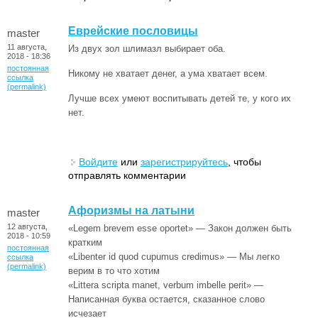
Еврейские пословицы
master
11 августа,
Из двух зол шлимазл выбирает оба.
2018 - 18:36
постоянная
Никому не хватает денег, а ума хватает всем.
ссылка
(permalink)
Лучше всех умеют воспитывать детей те, у кого их
нет.
Войдите
или
зарегистрируйтесь
, чтобы
отправлять комментарии
Афоризмы на латыни
master
12 августа,
«Legem brevem esse oportet» — Закон должен быть
2018 - 10:59
кратким
постоянная
«Libenter id quod cupumus credimus» — Мы легко
ссылка
(permalink)
верим в то что хотим
«Littera scripta manet, verbum imbelle perit» —
Написанная буква остается, сказанное слово
исчезает