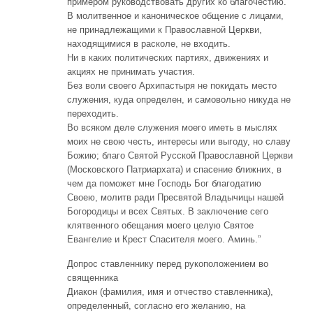
примером руководствовать других ко благочестию.
В молитвенное и каноническое общение с лицами,
не принадлежащими к Православной Церкви,
находящимися в расколе, не входить.
Ни в каких политических партиях, движениях и
акциях не принимать участия.
Без воли своего Архипастыря не покидать место
служения, куда определен, и самовольно никуда не
переходить.
Во всяком деле служения моего иметь в мыслях
моих не свою честь, интересы или выгоду, но славу
Божию; благо Святой Русской Православной Церкви
(Московского Патриархата) и спасение ближних, в
чем да поможет мне Господь Бог благодатию
Своею, молитв ради Пресвятой Владычицы нашей
Богородицы и всех Святых. В заключение сего
клятвенного обещания моего целую Святое
Евангелие и Крест Спасителя моего. Аминь.”
Допрос ставленнику перед рукоположением во
священника
Диакон (фамилия, имя и отчество ставленника),
определенный, согласно его желанию, на