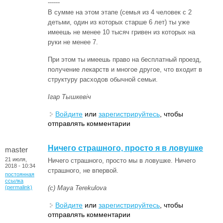
------
В сумме на этом этапе (семья из 4 человек с 2
детьми, один из которых старше 6 лет) ты уже
имеешь не менее 10 тысяч гривен из которых на
руки не менее 7.
При этом ты имеешь право на бесплатный проезд,
получение лекарств и многое другое, что входит в
структуру расходов обычной семьи.
Ігар Тышкевіч
Войдите
или
зарегистрируйтесь
, чтобы
отправлять комментарии
Ничего страшного, просто я в ловушке
master
21 июля,
Ничего страшного, просто мы в ловушке. Ничего
2018 - 10:34
страшного, не впервой.
постоянная
ссылка
(permalink)
(с) Maya Terekulova
Войдите
или
зарегистрируйтесь
, чтобы
отправлять комментарии