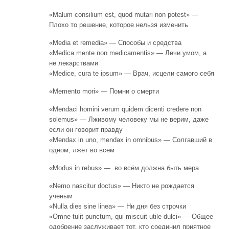
«Malum consilium est, quod mutari non potest» —
Плохо то решение, которое нельзя изменить
«Media et remedia» — Способы и средства
«Medica mente non medicamentis» — Лечи умом, а
не лекарствами
«Medice, cura te ipsum» — Врач, исцели самого себя
«Memento mori» — Помни о смерти
«Mendaci homini verum quidem dicenti credere non
solemus» — Лживому человеку мы не верим, даже
если он говорит правду
«Mendax in uno, mendax in omnibus» — Солгавший в
одном, лжет во всем
«Modus in rebus» — во всём должна быть мера
«Nemo nascitur doctus» — Никто не рождается
ученым
«Nulla dies sine linea» — Ни дня без строчки
«Omne tulit punctum, qui miscuit utile dulci» — Общее
одобрение заслуживает тот, кто соединил приятное