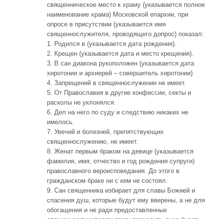
священническое место к храму (указывается полное
наименование храма) Московской епархии, при
опросе в присутствии (указывается имя
священнослужителя, проводящего допрос) показал:
1. Родился в (указывается дата рождения).
2. Крещен (указывается дата и место крещения).
3. В сан диакона рукоположен (указывается дата
хиротонии и архиерей – совершитель хиротонии)
4. Запрещений в священнослужении не имеет.
5. От Православия в другие конфессии, секты и
расколы не уклонялся.
6. Дел на него по суду и следствию никаких не
имелось.
7. Увечий и болезней, препятствующих
священнослужению, не имеет.
8. Женат первым браком на девице (указывается
фамилия, имя, отчество и год рождения супруги)
православного вероисповедания. До этого в
гражданском браке ни с кем не состоял.
9. Сан священника избирает для славы Божией и
спасения душ, которые будут ему вверены, а не для
обогащения и не ради предоставленных