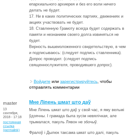
епархиального архиерея и без его воли ничего
делать не будет.
17. Ни в каких политических партиях, движениях и
акциях участвовать не будет.
18. Ставленную Грамоту всегда будет содержать в
памяти и незнанием своего долга извиняться не
будет.
Верность вышеизложенного свидетельствую, в чем
и подписываюсь: (следует подпись ставленника).
Допрос проводил: (следует подпись
священнослужителя, проводившего допрос).
Войдите
или
зарегистрируйтесь
, чтобы
отправлять комментарии
Мне Ліпень шмат што даў
master
13
Мне Ліпень шмат што даў у свой час, я яму вельмі
сентября,
ўдзячны. І грамада была зусім невялічкая, але
2018 - 17:18
трымалася, пакуль Лявон не збочыў.
постоянная
ссылка
(permalink)
Фралоў і Дылюк таксама шмат што далі, пакуль