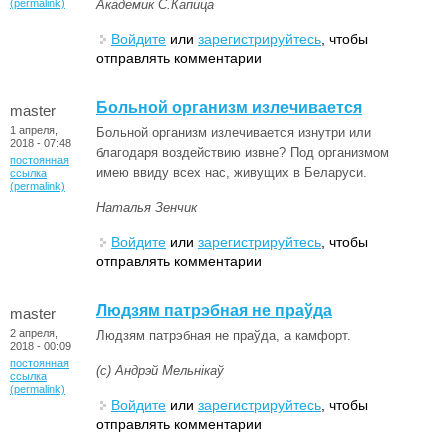
(permalink)
Академик С.Капица
Войдите
или
зарегистрируйтесь
, чтобы
отправлять комментарии
Больной организм излечивается
master
1 апреля,
Больной организм излечивается изнутри или
2018 - 07:48
благодаря воздействию извне? Под организмом
постоянная
имею ввиду всех нас, живущих в Беларуси.
ссылка
(permalink)
Наталья Зенчик
Войдите
или
зарегистрируйтесь
, чтобы
отправлять комментарии
Людзям патрэбная не праўда
master
2 апреля,
Людзям патрэбная не праўда, а камфорт.
2018 - 00:09
постоянная
(с) Андрэй Мельнікаў
ссылка
(permalink)
Войдите
или
зарегистрируйтесь
, чтобы
отправлять комментарии