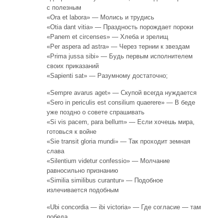
с полезным
«Ora et labora» — Молись и трудись
«Otia dant vitia» — Праздность порождает пороки
«Panem et circenses» — Хлеба и зрелищ
«Per aspera ad astra» — Через тернии к звездам
«Prima jussa sibi» — Будь первым исполнителем
своих приказаний
«Sapienti sat» — Разумному достаточно;
«Sempre avarus aget» — Скупой всегда нуждается
«Sero in periculis est consilium quaerere» — В беде
уже поздно о совете спрашивать
«Si vis pacem, para bellum» — Если хочешь мира,
готовься к войне
«Sie transit gloria mundi» — Так проходит земная
слава
«Silentium videtur confessio» — Молчание
равносильно признанию
«Similia similibus curantur» — Подобное
излечивается подобным
«Ubi concordia — ibi victoria» — Где согласие — там
победа