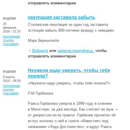
отправлять комментарии
оккупация заставила забыть
master
25
Сталинская оккупация за один год заставила
февраля,
эстонцев забыть 800-летнюю вражду с немцами.
2018 - 21:33
постоянная
ссылка
Марк Бернштейн
(permalink)
Войдите
или
зарегистрируйтесь
, чтобы
отправлять комментарии
Неужели надо умереть, чтобы тебя
master
поняли?
9 марта,
2018 - 08:59
«Неужели надо умереть, чтобы тебя поняли?»
постоянная
ссылка
Р.М.Горбачева
(permalink)
Раиса Горбачева умерла в 1999 году в клинике
в Мюнстере, за два месяца; Как считает ее муж —
от депрессии из-за травли. Горбачев прочитал ей
вслух колонку о ней в газете «Известия» под
названием «Леди Достоинство», и вдруг Раиса