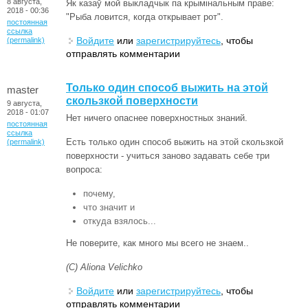
8 августа,
Як казаў мой выкладчык па крымінальным праве:
2018 - 00:36
"Рыба ловится, когда открывает рот".
постоянная
ссылка
Войдите
или
зарегистрируйтесь
, чтобы
(permalink)
отправлять комментарии
Только один способ выжить на этой
master
скользкой поверхности
9 августа,
2018 - 01:07
Нет ничего опаснее поверхностных знаний.
постоянная
ссылка
Есть только один способ выжить на этой скользкой
(permalink)
поверхности - учиться заново задавать себе три
вопроса:
почему,
что значит и
откуда взялось...
Не поверите, как много мы всего не знаем..
(С) Aliona Velichko
Войдите
или
зарегистрируйтесь
, чтобы
отправлять комментарии