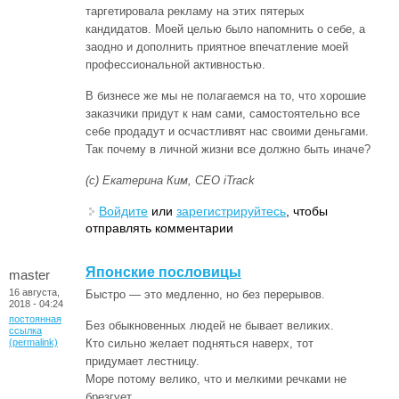
таргетировала рекламу на этих пятерых
кандидатов. Моей целью было напомнить о себе, а
заодно и дополнить приятное впечатление моей
профессиональной активностью.
В бизнесе же мы не полагаемся на то, что хорошие
заказчики придут к нам сами, самостоятельно все
себе продадут и осчастливят нас своими деньгами.
Так почему в личной жизни все должно быть иначе?
(с) Екатерина Ким, CEO iTrack
Войдите
или
зарегистрируйтесь
, чтобы
отправлять комментарии
Японские пословицы
master
16 августа,
Быстро — это медленно, но без перерывов.
2018 - 04:24
постоянная
Без обыкновенных людей не бывает великих.
ссылка
(permalink)
Кто сильно желает подняться наверх, тот
придумает лестницу.
Море потому велико, что и мелкими речками не
брезгует.