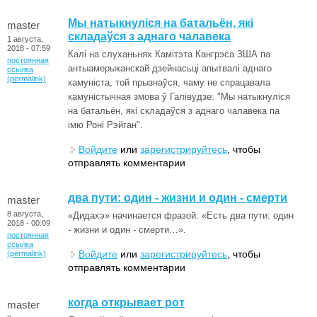
Мы натыкнуліся на батальён, які
master
складаўся з аднаго чалавека
1 августа,
2018 - 07:59
Калі на слуханьнях Камітэта Кангрэса ЗША па
постоянная
антыамерыканскай дзейнасьці апытвалі аднаго
ссылка
(permalink)
камуніста, той прызнаўся, чаму не спрацавала
камуністычная змова ў Галівудзе: "Мы натыкнуліся
на батальён, які складаўся з аднаго чалавека па
імю Роні Рэйган".
Войдите
или
зарегистрируйтесь
, чтобы
отправлять комментарии
два пути: один - жизни и один - смерти
master
8 августа,
«Дидахэ» начинается фразой: «Есть два пути: один
2018 - 00:09
- жизни и один - смерти…».
постоянная
ссылка
Войдите
или
зарегистрируйтесь
, чтобы
(permalink)
отправлять комментарии
когда открывает рот
master