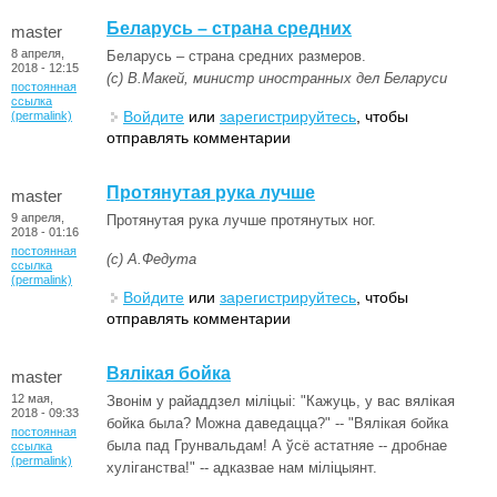
Беларусь – страна средних
master
8 апреля,
Беларусь – страна средних размеров.
2018 - 12:15
(с) В.Макей, министр иностранных дел Беларуси
постоянная
ссылка
Войдите
или
зарегистрируйтесь
, чтобы
(permalink)
отправлять комментарии
Протянутая рука лучше
master
9 апреля,
Протянутая рука лучше протянутых ног.
2018 - 01:16
постоянная
(с) А.Федута
ссылка
(permalink)
Войдите
или
зарегистрируйтесь
, чтобы
отправлять комментарии
Вялікая бойка
master
12 мая,
Звонім у райаддзел міліцыі: "Кажуць, у вас вялікая
2018 - 09:33
бойка была? Можна даведацца?" -- "Вялікая бойка
постоянная
была пад Грунвальдам! А ўсё астатняе -- дробнае
ссылка
(permalink)
хуліганства!" -- адказвае нам міліцыянт.