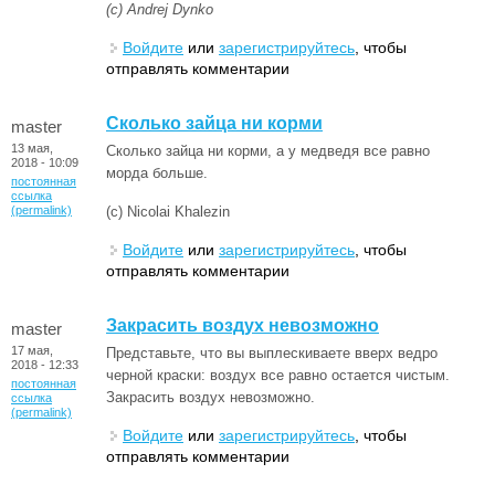
(с) Andrej Dynko
Войдите
или
зарегистрируйтесь
, чтобы
отправлять комментарии
Cколько зайца ни корми
master
13 мая,
Cколько зайца ни корми, а у медведя все равно
2018 - 10:09
морда больше.
постоянная
ссылка
(permalink)
(с) Nicolai Khalezin
Войдите
или
зарегистрируйтесь
, чтобы
отправлять комментарии
Закрасить воздух невозможно
master
17 мая,
Представьте, что вы выплескиваете вверх ведро
2018 - 12:33
черной краски: воздух все равно остается чистым.
постоянная
Закрасить воздух невозможно.
ссылка
(permalink)
Войдите
или
зарегистрируйтесь
, чтобы
отправлять комментарии