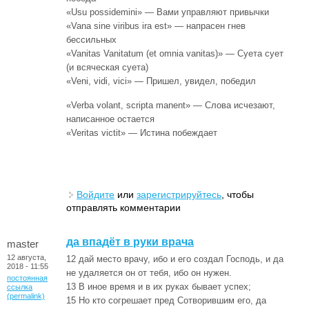
«Usu possidemini» — Вами управляют привычки
«Vana sine viribus ira est» — напрасен гнев
бессильных
«Vanitas Vanitatum (et omnia vanitas)» — Суета сует
(и всяческая суета)
«Veni, vidi, vici» — Пришел, увидел, победил
«Verba volant, scripta manent» — Слова исчезают,
написанное остается
«Veritas victit» — Истина побеждает
Войдите
или
зарегистрируйтесь
, чтобы
отправлять комментарии
да впадёт в руки врача
master
12 августа,
12 дай место врачу, ибо и его создал Господь, и да
2018 - 11:55
не удаляется он от тебя, ибо он нужен.
постоянная
13 В иное время и в их руках бывает успех;
ссылка
(permalink)
15 Но кто согрешает пред Сотворившим его, да