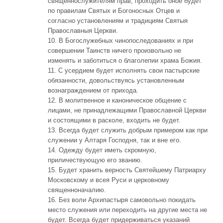
священнослужителям прав; проходить оное будет
по правилам Святых и Богоносных Отцев и
согласно установлениям и традициям Святыя
Православныя Церкви.
10. В Богослужебных чинопоследованиях и при
совершении Таинств ничего произвольно не
изменять и заботиться о благолепии храма Божия.
11. С усердием будет исполнять свои пастырские
обязанности, довольствуясь установленным
вознаграждением от прихода.
12. В молитвенное и каноническое общение с
лицами, не принадлежащими Православной Церкви
и состоящими в расколе, входить не будет.
13. Всегда будет служить добрым примером как при
служении у Алтаря Господня, так и вне его.
14. Одежду будет иметь скромную,
приличествующую его званию.
15. Будет хранить верность Святейшему Патриарху
Московскому и всея Руси и церковному
священноначалию.
16. Без воли Архипастыря самовольно покидать
место служения или переходить на другие места не
будет. Всегда будет придерживаться указаний