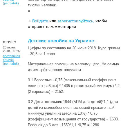
(permalink)
тысячи человек.
=
Войдите
или
зарегистрируйтесь
, чтобы
отправлять комментарии
Детские пособия на Украине
master
20 июня,
Цифры по состоянию на 20 июня 2018. Курс гривны
2018 - 10:37
- 30,5 за 1 евро.
постоянная
ссылка
(permalink)
Материальная помощь на малоимущёго. На семью
из четырёх человек получаем:
3.1 Взрослые - 0,75 (максимальный коэффициент
если нет работы) * 1435 (прожиточный минимум) * 2
(2 взрослых) = 2152.
3.2 Дети. школьник 1944 (БПМ для детей)*1,1 (для
детей из малообеспеченных семей прожиточный
минимум увеличивается на 10%) * 0,75
(коэффициент возмещения от государства) = 1603.
Ребёнок до 6 лет - 1559*1,1 *0,75 = 1286