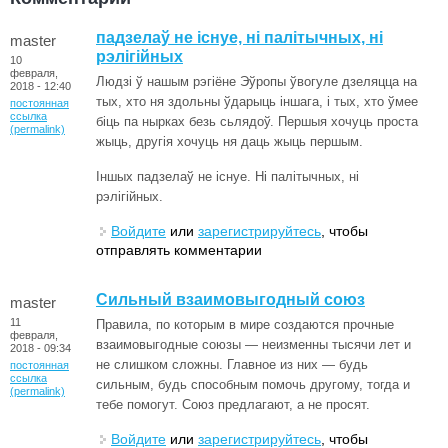
падзелаў не існуе, ні палітычных, ні
master
рэлігійных
10
февраля,
Людзі ў нашым рэгіёне Эўропы ўвогуле дзеляцца на
2018 - 12:40
тых, хто ня здольны ўдарыць іншага, і тых, хто ўмее
постоянная
ссылка
біць па нырках безь сьлядоў. Першыя хочуць проста
(permalink)
жыць, другія хочуць ня даць жыць першым.
Іншых падзелаў не існуе. Ні палітычных, ні
рэлігійных.
Войдите
или
зарегистрируйтесь
, чтобы
отправлять комментарии
Сильный взаимовыгодный союз
master
11
Правила, по которым в мире создаются прочные
февраля,
взаимовыгодные союзы — неизменны тысячи лет и
2018 - 09:34
не слишком сложны. Главное из них — будь
постоянная
ссылка
сильным, будь способным помочь другому, тогда и
(permalink)
тебе помогут. Союз предлагают, а не просят.
Войдите
или
зарегистрируйтесь
, чтобы