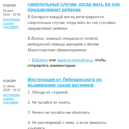
смертельные случаи, когда мать во сне
master
придавливает ребенка
29 мая,
2018 - 10:30
В Беларуси каждый месяц регистрируются
постоянная
смертельные случаи, когда мать во сне случайно
ссылка
(permalink)
придавливает ребенка.
В.Волчок, главный специалист отдела
медицинской помощи матерям и детям
Министерства здравоохранения
Войдите
или
зарегистрируйтесь
, чтобы
отправлять комментарии
Инструкция от Лебединского по
master
выживанию среди ватников
11 июня,
2018 - 19:12
1. Обходи их стороной.
постоянная
ссылка
2. Не пытайся их понять.
(permalink)
3. Ничего не пытайся им объяснить.
4. Не разговаривай с ними, а если пришлось,
улыбайся.