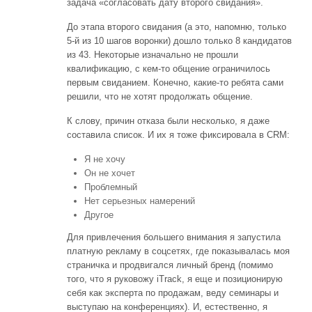
задача «согласовать дату второго свидания».
До этапа второго свидания (а это, напомню, только
5-й из 10 шагов воронки) дошло только 8 кандидатов
из 43. Некоторые изначально не прошли
квалификацию, с кем-то общение ограничилось
первым свиданием. Конечно, какие-то ребята сами
решили, что не хотят продолжать общение.
К слову, причин отказа были несколько, я даже
составила список. И их я тоже фиксировала в CRM:
Я не хочу
Он не хочет
Проблемный
Нет серьезных намерений
Другое
Для привлечения большего внимания я запустила
платную рекламу в соцсетях, где показывалась моя
страничка и продвигался личный бренд (помимо
того, что я руковожу iTrack, я еще и позиционирую
себя как эксперта по продажам, веду семинары и
выступаю на конференциях). И, естественно, я