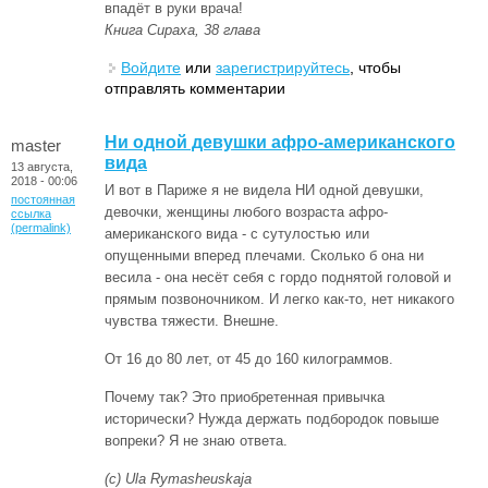
впадёт в руки врача!
Книга Сираха, 38 глава
Войдите
или
зарегистрируйтесь
, чтобы
отправлять комментарии
Ни одной девушки афро-американского
master
вида
13 августа,
2018 - 00:06
И вот в Париже я не видела НИ одной девушки,
постоянная
девочки, женщины любого возраста афро-
ссылка
(permalink)
американского вида - с сутулостью или
опущенными вперед плечами. Сколько б она ни
весила - она несёт себя с гордо поднятой головой и
прямым позвоночником. И легко как-то, нет никакого
чувства тяжести. Внешне.
От 16 до 80 лет, от 45 до 160 килограммов.
Почему так? Это приобретенная привычка
исторически? Нужда держать подбородок повыше
вопреки? Я не знаю ответа.
(с) Ula Rymasheuskaja