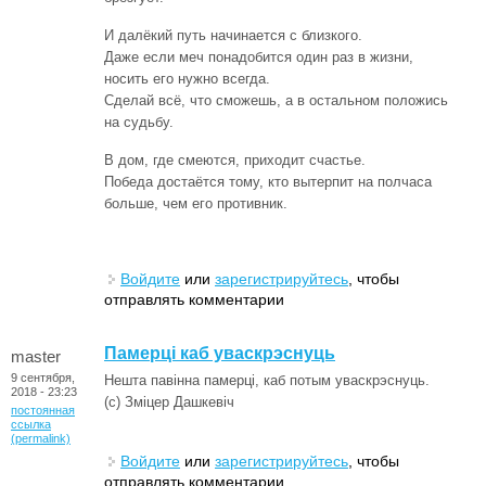
И далёкий путь начинается с близкого.
Даже если меч понадобится один раз в жизни,
носить его нужно всегда.
Сделай всё, что сможешь, а в остальном положись
на судьбу.
В дом, где смеются, приходит счастье.
Победа достаётся тому, кто вытерпит на полчаса
больше, чем его противник.
Войдите
или
зарегистрируйтесь
, чтобы
отправлять комментарии
Памерці каб уваскрэснуць
master
9 сентября,
Нешта павінна памерці, каб потым уваскрэснуць.
2018 - 23:23
(c) Зміцер Дашкевіч
постоянная
ссылка
(permalink)
Войдите
или
зарегистрируйтесь
, чтобы
отправлять комментарии