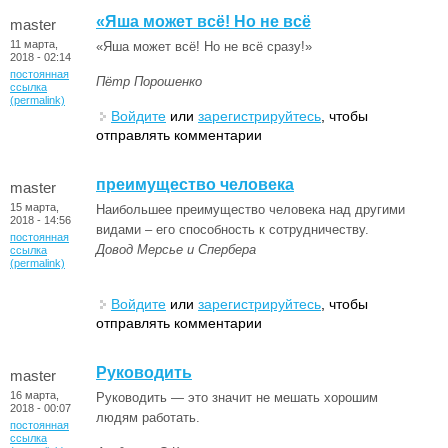
«Яша может всё! Но не всё
master
11 марта,
«Яша может всё! Но не всё сразу!»
2018 - 02:14
постоянная
Пётр Порошенко
ссылка
(permalink)
Войдите
или
зарегистрируйтесь
, чтобы
отправлять комментарии
преимущество человека
master
15 марта,
Наибольшее преимущество человека над другими
2018 - 14:56
видами – его способность к сотрудничеству.
постоянная
Довод Мерсье и Спербера
ссылка
(permalink)
Войдите
или
зарегистрируйтесь
, чтобы
отправлять комментарии
Руководить
master
16 марта,
Руководить — это значит не мешать хорошим
2018 - 00:07
людям работать.
постоянная
ссылка