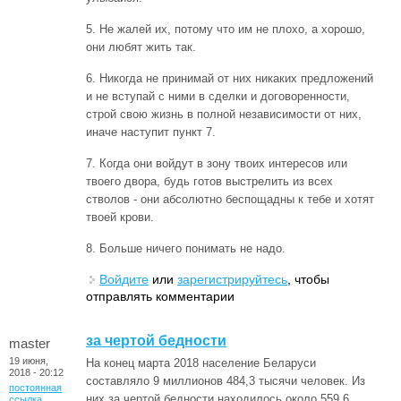
5. Не жалей их, потому что им не плохо, а хорошо,
они любят жить так.
6. Никогда не принимай от них никаких предложений
и не вступай с ними в сделки и договоренности,
строй свою жизнь в полной независимости от них,
иначе наступит пункт 7.
7. Когда они войдут в зону твоих интересов или
твоего двора, будь готов выстрелить из всех
стволов - они абсолютно беспощадны к тебе и хотят
твоей крови.
8. Больше ничего понимать не надо.
Войдите
или
зарегистрируйтесь
, чтобы
отправлять комментарии
за чертой бедности
master
19 июня,
На конец марта 2018 население Беларуси
2018 - 20:12
составляло 9 миллионов 484,3 тысячи человек. Из
постоянная
них за чертой бедности находилось около 559,6
ссылка