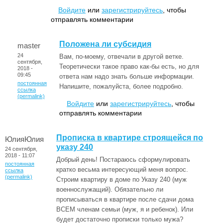
Войдите
или
зарегистрируйтесь
, чтобы
отправлять комментарии
Положена ли субсидия
master
24
Вам, по-моему, отвечали в другой ветке.
сентября,
Теоретически такое право как-бы есть, но для
2018 -
09:45
ответа нам надо знать больше информации.
постоянная
Напишите, пожалуйста, более подробно.
ссылка
(permalink)
Войдите
или
зарегистрируйтесь
, чтобы
отправлять комментарии
Прописка в квартире строящейся по
ЮлияЮлия
указу 240
24 сентября,
2018 - 11:07
Добрый день! Постараюсь сформулировать
постоянная
кратко весьма интересующий меня вопрос.
ссылка
(permalink)
Строим квартиру в доме по Указу 240 (муж
военнослужащий). Обязательно ли
прописываться в квартире после сдачи дома
ВСЕМ членам семьи (муж, я и ребенок). Или
будет достаточно прописки только мужа?