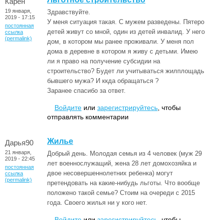
Карен
19 января,
Здравствуйте.
2019 - 17:15
У меня ситуация такая. С мужем разведены. Пятеро
постоянная
детей живут со мной, один из детей инвалид. У него
ссылка
(permalink)
дом, в котором мы ранее проживали. У меня пол
дома в деревне в котором я живу с детьми. Имею
ли я право на получение субсидии на
строительство? Будет ли учитываться жилплощадь
бывшего мужа? И ккда обращаться ?
Заранее спасибо за ответ.
Войдите
или
зарегистрируйтесь
, чтобы
отправлять комментарии
Жилье
Дарья90
21 января,
Добрый день. Молодая семья из 4 человек (муж 29
2019 - 22:45
лет военнослужащий, жена 28 лет домохозяйка и
постоянная
двое несовершеннолетних ребенка) могут
ссылка
(permalink)
претендовать на какие-нибудь льготы. Что вообще
положено такой семье? Стоим на очереди с 2015
года. Своего жилья ни у кого нет.
Войдите
или
зарегистрируйтесь
, чтобы