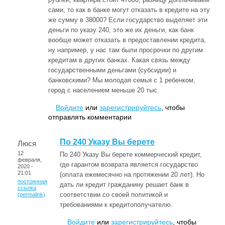
сами, то как в банке могут отказать в кредите на эту
же сумму в 38000? Если государство выделяет эти
деньги по указу 240, это же их деньги, как банк
вообще может отказать в предоставлении кредита,
ну например, у нас там были просрочки по другим
кредитам в других банках. Какая связь между
государственными деньгами (субсидии) и
банковскими? Мы молодая семья с 1 ребенком,
город с населением меньше 20 тыс.
Войдите
или
зарегистрируйтесь
, чтобы
отправлять комментарии
По 240 Указу Вы берете
Люся
12
По 240 Указу Вы берете коммерческий кредит,
февраля,
где гарантом возврата является государство
2020 -
21:01
(оплата ежемесячно на протяжении 20 лет). Но
постоянная
дать ли кредит гражданину решает банк в
ссылка
соответствии со своей политикой и
(permalink)
требованиями к кредитополучателю.
Войдите
или
зарегистрируйтесь
, чтобы