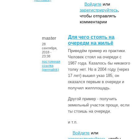
Войдите
или
зарегистрируйтесь
,
чтобы отправлять
комментарии
Для чего стоять на
master
очередм на жильё
28
сентября,
Приведём пример из практики.
2018 -
23:38
Человек стоял на очереди с
постоянная
1987 года. Казалось бы никакого
ссылка
толку нет. Но в 2004 году (через
(permalink)
17 лет) вышел указ 185, он
оказался первым в очереди и
получил жилплощадь.
Другой пример - получить
земельный участок проще, если
ты стоишь на очереди.
и т.п.
Войдите
или
зарегистрируйтесь
, чтобы