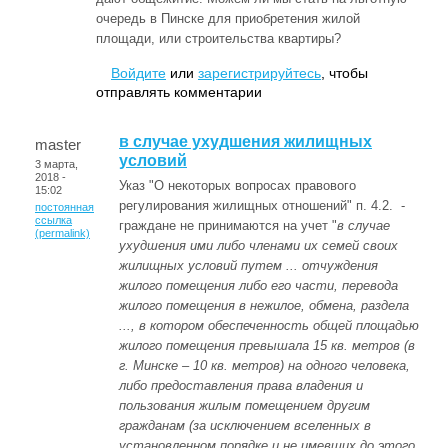
очередь в Пинске для приобретения жилой
площади, или строительства квартиры?
Войдите
или
зарегистрируйтесь
, чтобы
отправлять комментарии
в случае ухудшения жилищных
master
условий
3 марта,
2018 -
Указ "О некоторых вопросах правового
15:02
регулирования жилищных отношений" п. 4.2. -
постоянная
ссылка
граждане не принимаются на учет "
в случае
(permalink)
ухудшения ими либо членами их семей своих
жилищных условий путем ... отчуждения
жилого помещения либо его части, перевода
жилого помещения в нежилое, обмена, раздела
..., в котором обеспеченность общей площадью
жилого помещения превышала 15 кв. метров (в
г. Минске – 10 кв. метров) на одного человека,
либо предоставления права владения и
пользования жилым помещением другим
гражданам (за исключением вселенных в
установленном порядке и не имевших до этого