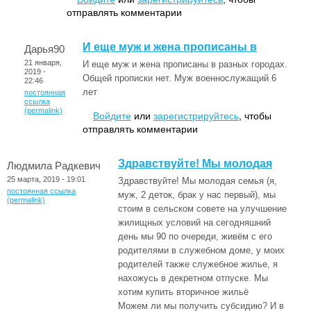
отправлять комментарии
И еще муж и жена прописаны в
Дарья90
21 января,
И еще муж и жена прописаны в разных городах.
2019 -
Общей прописки нет. Муж военнослужащий 6
22:46
лет
постоянная
ссылка
(permalink)
Войдите
или
зарегистрируйтесь
, чтобы
отправлять комментарии
Здравствуйте! Мы молодая
Людмила Радкевич
25 марта, 2019 - 19:01
Здравствуйте! Мы молодая семья (я,
постоянная ссылка
муж, 2 деток, брак у нас первый), мы
(permalink)
стоим в сельском совете на улучшение
жилищных условий на сегодняшний
день мы 90 по очереди, живём с его
родителями в служебном доме, у моих
родителей также служебное жилье, я
нахожусь в декретном отпуске. Мы
хотим купить вторичное жильё
Можем ли мы получить субсидию? И в