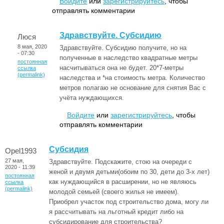
Войдите
или
зарегистрируйтесь
, чтобы
отправлять комментарии
Здравствуйте. Субсидию
Люся
8 мая, 2020
Здравствуйте. Субсидию получите, но на
- 07:30
полученные в наследство квадратные метры
постоянная
насчитываться она не будет. 20*7-метры
ссылка
(permalink)
наследства и *на стоимость метра. Количество
метров полагаю не основание для снятия Вас с
учёта нуждающихся.
Войдите
или
зарегистрируйтесь
, чтобы
отправлять комментарии
Субсидия
Opel1993
27 мая,
Здравствуйте. Подскажите, стою на очереди с
2020 - 11:39
женой и двумя детьми(обоим по 30, дети до 3-х лет)
постоянная
как нуждающийся в расширении, но не являюсь
ссылка
(permalink)
молодой семьей (своего жилья не имеем).
Приобрел участок под строительство дома, могу ли
я рассчитывать на льготный кредит либо на
субсидирование для строительства?