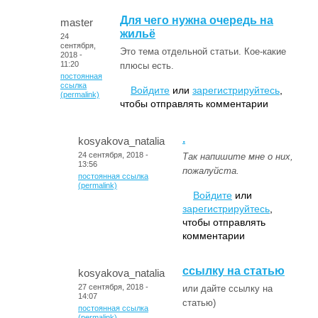
Для чего нужна очередь на
master
жильё
24
сентября,
Это тема отдельной статьи. Кое-какие
2018 -
11:20
плюсы есть.
постоянная
ссылка
Войдите
или
зарегистрируйтесь
,
(permalink)
чтобы отправлять комментарии
.
kosyakova_natalia
24 сентября, 2018 -
Так напишите мне о них,
13:56
пожалуйста.
постоянная ссылка
(permalink)
Войдите
или
зарегистрируйтесь
,
чтобы отправлять
комментарии
ссылку на статью
kosyakova_natalia
27 сентября, 2018 -
или дайте ссылку на
14:07
статью)
постоянная ссылка
(permalink)