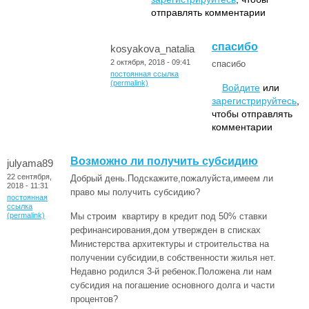
отправлять комментарии
спасибо
kosyakova_natalia
2 октября, 2018 - 09:41
спасибо
постоянная ссылка
(permalink)
Войдите
или
зарегистрируйтесь
,
чтобы отправлять
комментарии
Возможно ли получить субсидию
julyama89
22 сентября,
Добрый день.Подскажите,пожалуйста,имеем ли
2018 - 11:31
право мы получить субсидию?
постоянная
ссылка
(permalink)
Мы строим квартиру в кредит под 50% ставки
рефинансирования,дом утвержден в списках
Министерства архитектуры и строительства на
получении субсидии,в собственности жилья нет.
Недавно родился 3-й ребенок.Положена ли нам
субсидия на погашение основного долга и части
процентов?