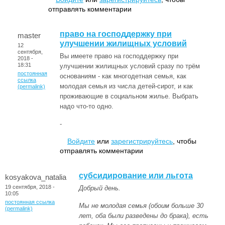
отправлять комментарии
право на господдержку при
master
улучшении жилищных условий
12
сентября,
Вы имеете право на господдержку при
2018 -
18:31
улучшении жилищных условий сразу по трём
постоянная
основаниям - как многодетная семья, как
ссылка
молодая семья из числа детей-сирот, и как
(permalink)
проживающие в социальном жилье. Выбрать
надо что-то одно.
-
Войдите
или
зарегистрируйтесь
, чтобы
отправлять комментарии
субсидирование или льгота
kosyakova_natalia
19 сентября, 2018 -
Добрый день.
10:05
постоянная ссылка
Мы не молодая семья (обоим больше 30
(permalink)
лет, оба были разведены до брака), есть