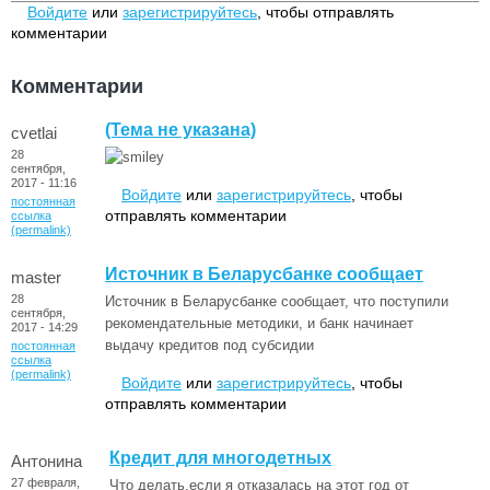
Войдите
или
зарегистрируйтесь
, чтобы отправлять
комментарии
Комментарии
(Тема не указана)
cvetlai
28
сентября,
2017 - 11:16
Войдите
или
зарегистрируйтесь
, чтобы
постоянная
отправлять комментарии
ссылка
(permalink)
Источник в Беларусбанке сообщает
master
28
Источник в Беларусбанке сообщает, что поступили
сентября,
рекомендательные методики, и банк начинает
2017 - 14:29
выдачу кредитов под субсидии
постоянная
ссылка
(permalink)
Войдите
или
зарегистрируйтесь
, чтобы
отправлять комментарии
Кредит для многодетных
Антонина
27 февраля,
Что делать,если я отказалась на этот год от