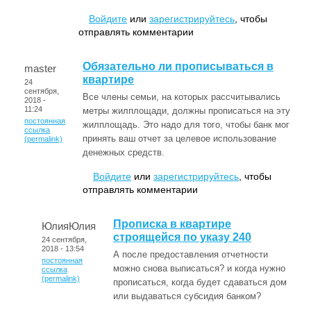
Войдите
или
зарегистрируйтесь
, чтобы
отправлять комментарии
Обязательно ли прописываться в
master
квартире
24
сентября,
Все члены семьи, на которых рассчитывались
2018 -
11:24
метры жилплощади, должны прописаться на эту
постоянная
жилплощадь. Это надо для того, чтобы банк мог
ссылка
принять ваш отчет за целевое использование
(permalink)
денежных средств.
Войдите
или
зарегистрируйтесь
, чтобы
отправлять комментарии
Прописка в квартире
ЮлияЮлия
строящейся по указу 240
24 сентября,
2018 - 13:54
А после предоставления отчетности
постоянная
можно снова выписаться? и когда нужно
ссылка
(permalink)
прописаться, когда будет сдаваться дом
или выдаваться субсидия банком?