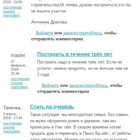
2018 - 22:00
строительства?А теперь думаю построиться,что бы
постоянная
не изьяли участок.
ссылка
(permalink)
Антонина Дралова
Войдите
или
зарегистрируйтесь
, чтобы
отправлять комментарии
Построить в течение трёх лет
master
27
Построить надо в течение трёх лет. Если не
февраля,
успели - можно продлить, но не больше чем на
2018 -
22:46
2 года.
постоянная
ссылка
Войдите
или
зарегистрируйтесь
, чтобы
(permalink)
отправлять комментарии
Стать на очередь
Танечка
2 марта,
Такая ситуация: мы многодетная семья, 5чл.семьи,
2018 - 17:44
на мужа оформлен домик в деревне, там мы
постоянная
прописаны в Гом. обл. В скором времени хотим
ссылка
(permalink)
продать дом и переехать в Пинск Бр.обл., от работы
дают общежитие. Можем ли мы стать на льготную