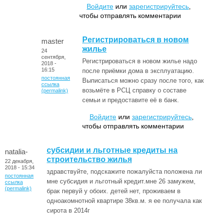
Войдите
или
зарегистрируйтесь
,
чтобы отправлять комментарии
Регистрироваться в новом
master
жилье
24
сентября,
Регистрироваться в новом жилье надо
2018 -
16:15
после приёмки дома в эксплуатацию.
постоянная
Выписаться можно сразу после того, как
ссылка
возьмёте в РСЦ справку о составе
(permalink)
семьи и предоставите её в банк.
Войдите
или
зарегистрируйтесь
,
чтобы отправлять комментарии
субсидии и льготные кредиты на
natalia-
строительство жилья
22 декабря,
2018 - 15:34
здравствуйте, подскажите пожалуйста положена ли
постоянная
мне субсидия и льготный кредит.мне 26 замужем,
ссылка
(permalink)
брак первуй у обоих. детей нет, проживаем в
одноакомнотной квартире 38кв.м. я ее получала как
сирота в 2014г