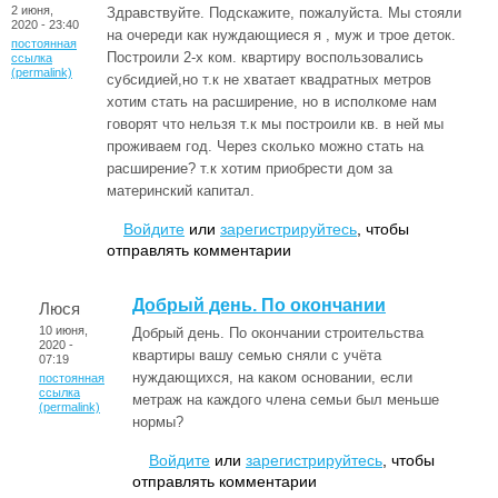
2 июня,
Здравствуйте. Подскажите, пожалуйста. Мы стояли
2020 - 23:40
на очереди как нуждающиеся я , муж и трое деток.
постоянная
Построили 2-х ком. квартиру воспользовались
ссылка
(permalink)
субсидией,но т.к не хватает квадратных метров
хотим стать на расширение, но в исполкоме нам
говорят что нельзя т.к мы построили кв. в ней мы
проживаем год. Через сколько можно стать на
расширение? т.к хотим приобрести дом за
материнский капитал.
Войдите
или
зарегистрируйтесь
, чтобы
отправлять комментарии
Добрый день. По окончании
Люся
10 июня,
Добрый день. По окончании строительства
2020 -
квартиры вашу семью сняли с учёта
07:19
нуждающихся, на каком основании, если
постоянная
ссылка
метраж на каждого члена семьи был меньше
(permalink)
нормы?
Войдите
или
зарегистрируйтесь
, чтобы
отправлять комментарии