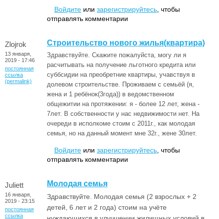
Войдите
или
зарегистрируйтесь
, чтобы
отправлять комментарии
Строительство нового жилья(квартира)
Zlojrok
13 января,
Здравствуйте. Скажите пожалуйста, могу ли я
2019 - 17:46
расчитывать на получение льготного кредита или
постоянная
суббсидии на преобретние квартиры, учавствуя в
ссылка
(permalink)
долевом строительстве. Проживаем с семьёй (я,
жена и 1 ребёнок(3года)) в ведомственном
общежитии на протяжении: я - более 12 лет, жена -
7лет. В собственности у нас недвижимости нет. На
очереди в исполкоме стоим с 2011г., как молодая
семья, но на данный момент мне 32г., жене 30лет.
Войдите
или
зарегистрируйтесь
, чтобы
отправлять комментарии
Молодая семья
Juliett
16 января,
Здравствуйте. Молодая семья (2 взрослых + 2
2019 - 23:15
детей, 6 лет и 2 года) стоим на учёте
постоянная
ссылка
нуждающихся в улучшении жилищных условий в