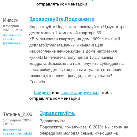
отправлять комментарии
Здравствуйте.Подскажите
Инасик
8 февраля,
Здравствуйте.Подскажите пожалуйста.Я,муж и трое
2020 - 23:10
деток жили в 1-комнатной квартире 36
постоянная
КВ.м,обменяли квартиру на дом 1969г.п с нашей
ссылка
(permalink)
доплатой(туалета,ванны и канализации
нет,отопление печное,кухни в доме нет(летняя
кухня).На человека получается 13 с лишним
квадрата.Возможно ли нам получить субсидию на
пристройку для кухни,ванны и туалета,отопления
газового,утепления фасада, замену крыши?
Спасибо
Войдите
или
зарегистрируйтесь
, чтобы
отправлять комментарии
Здравствуйте.
Татьяна_2106
17 февраля, 2020
Здравствуйте.
- 01:35
Подскажите, пожалуйста. С 2013г. мы стоим на
постоянная
очереди как молодая семья, имеющая на
ссылка (permalink)