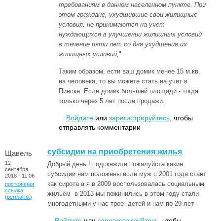
требованиям в данном населенном пункте. При
этом граждане, ухудшившие свои жилищные
условия, не принимаются на учет
нуждающихся в улучшении жилищных условий
в течение пяти лет со дня ухудшения их
жилищных условий;
"
Таким образом, ести ваш домик менее 15 м.кв.
на человека, то вы можете стать на учет в
Пинске. Если домик большей площади - тогда
только через 5 лет после продажи.
Войдите
или
зарегистрируйтесь
, чтобы
отправлять комментарии
субсидии на приобретения жилья
Щавель
12
Добрый день ! подскажите пожалуйста какие
сентября,
субсидии нам положены если муж с 2001 года стаит
2018 - 11:06
как сирота а я в 2009 воспользовалась социальным
постоянная
ссылка
жильём в 2013 мы пожинились в этом году стали
(permalink)
многодетными у нас трое детей и нам по 29 лет
Войдите
или
зарегистрируйтесь
, чтобы