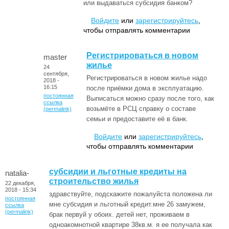
или выдаваться субсидия банком?
Войдите
или
зарегистрируйтесь
,
чтобы отправлять комментарии
Регистрироваться в новом
master
жилье
24
сентября,
Регистрироваться в новом жилье надо
2018 -
16:15
после приёмки дома в эксплуатацию.
постоянная
Выписаться можно сразу после того, как
ссылка
возьмёте в РСЦ справку о составе
(permalink)
семьи и предоставите её в банк.
Войдите
или
зарегистрируйтесь
,
чтобы отправлять комментарии
субсидии и льготные кредиты на
natalia-
строительство жилья
22 декабря,
2018 - 15:34
здравствуйте, подскажите пожалуйста положена ли
постоянная
мне субсидия и льготный кредит.мне 26 замужем,
ссылка
(permalink)
брак первуй у обоих. детей нет, проживаем в
одноакомнотной квартире 38кв.м. я ее получала как