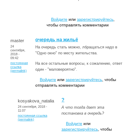
Войдите
или
зарегистрируйтесь
,
чтобы отправлять комментарии
очередь на жильё
master
24
На очередь стать можно, лбращаться надо в
сентября,
"Одно окно" по месту жительства.
2018 -
09:42
постоянная
На все остальные вопросы, к сожалению, ответ
ссылка
один - "маловероятно".
(permalink)
Войдите
или
зарегистрируйтесь
, чтобы
отправлять комментарии
?
kosyakova_natalia
24 сентября, 2018 -
А что тогда дает эта
11:07
постановка в очередь?
постоянная ссылка
(permalink)
Войдите
или
зарегистрируйтесь
, чтобы