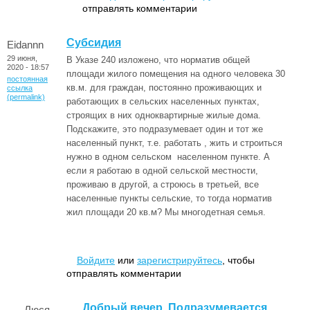
отправлять комментарии
Субсидия
Eidannn
29 июня,
В Указе 240 изложено, что норматив общей
2020 - 18:57
площади жилого помещения на одного человека 30
постоянная
кв.м. для граждан, постоянно проживающих и
ссылка
(permalink)
работающих в сельских населенных пунктах,
строящих в них одноквартирные жилые дома.
Подскажите, это подразумевает один и тот же
населенный пункт, т.е. работать , жить и строиться
нужно в одном сельском населенном пункте. А
если я работаю в одной сельской местности,
проживаю в другой, а строюсь в третьей, все
населенные пункты сельские, то тогда норматив
жил площади 20 кв.м? Мы многодетная семья.
Войдите
или
зарегистрируйтесь
, чтобы
отправлять комментарии
Добрый вечер. Подразумевается
Люся