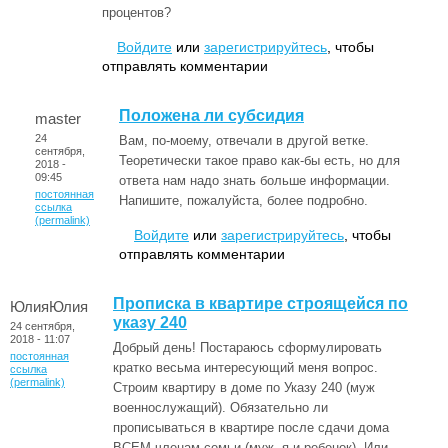
процентов?
Войдите
или
зарегистрируйтесь
, чтобы
отправлять комментарии
Положена ли субсидия
master
24
Вам, по-моему, отвечали в другой ветке.
сентября,
Теоретически такое право как-бы есть, но для
2018 -
09:45
ответа нам надо знать больше информации.
постоянная
Напишите, пожалуйста, более подробно.
ссылка
(permalink)
Войдите
или
зарегистрируйтесь
, чтобы
отправлять комментарии
Прописка в квартире строящейся по
ЮлияЮлия
указу 240
24 сентября,
2018 - 11:07
Добрый день! Постараюсь сформулировать
постоянная
кратко весьма интересующий меня вопрос.
ссылка
(permalink)
Строим квартиру в доме по Указу 240 (муж
военнослужащий). Обязательно ли
прописываться в квартире после сдачи дома
ВСЕМ членам семьи (муж, я и ребенок). Или