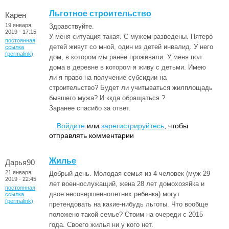
Льготное строительство
Карен
19 января,
Здравствуйте.
2019 - 17:15
У меня ситуация такая. С мужем разведены. Пятеро
постоянная
детей живут со мной, один из детей инвалид. У него
ссылка
(permalink)
дом, в котором мы ранее проживали. У меня пол
дома в деревне в котором я живу с детьми. Имею
ли я право на получение субсидии на
строительство? Будет ли учитываться жилплощадь
бывшего мужа? И ккда обращаться ?
Заранее спасибо за ответ.
Войдите
или
зарегистрируйтесь
, чтобы
отправлять комментарии
Жилье
Дарья90
21 января,
Добрый день. Молодая семья из 4 человек (муж 29
2019 - 22:45
лет военнослужащий, жена 28 лет домохозяйка и
постоянная
двое несовершеннолетних ребенка) могут
ссылка
(permalink)
претендовать на какие-нибудь льготы. Что вообще
положено такой семье? Стоим на очереди с 2015
года. Своего жилья ни у кого нет.