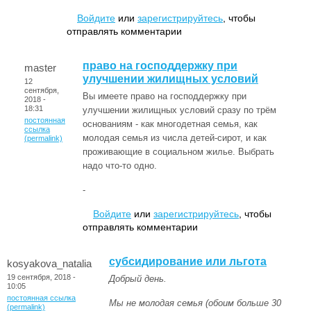
Войдите
или
зарегистрируйтесь
, чтобы
отправлять комментарии
право на господдержку при
master
улучшении жилищных условий
12
сентября,
Вы имеете право на господдержку при
2018 -
18:31
улучшении жилищных условий сразу по трём
постоянная
основаниям - как многодетная семья, как
ссылка
молодая семья из числа детей-сирот, и как
(permalink)
проживающие в социальном жилье. Выбрать
надо что-то одно.
-
Войдите
или
зарегистрируйтесь
, чтобы
отправлять комментарии
субсидирование или льгота
kosyakova_natalia
19 сентября, 2018 -
Добрый день.
10:05
постоянная ссылка
Мы не молодая семья (обоим больше 30
(permalink)