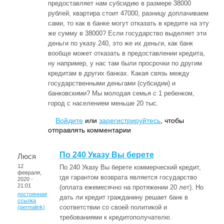
предоставляет нам субсидию в размере 38000
рублей, квартира стоит 47000, разницу доплачиваем
сами, то как в банке могут отказать в кредите на эту
же сумму в 38000? Если государство выделяет эти
деньги по указу 240, это же их деньги, как банк
вообще может отказать в предоставлении кредита,
ну например, у нас там были просрочки по другим
кредитам в других банках. Какая связь между
государственными деньгами (субсидии) и
банковскими? Мы молодая семья с 1 ребенком,
город с населением меньше 20 тыс.
Войдите
или
зарегистрируйтесь
, чтобы
отправлять комментарии
По 240 Указу Вы берете
Люся
12
По 240 Указу Вы берете коммерческий кредит,
февраля,
где гарантом возврата является государство
2020 -
21:01
(оплата ежемесячно на протяжении 20 лет). Но
постоянная
дать ли кредит гражданину решает банк в
ссылка
соответствии со своей политикой и
(permalink)
требованиями к кредитополучателю.