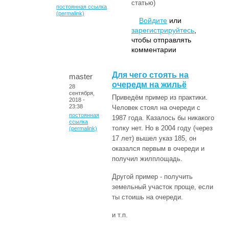
статью)
постоянная ссылка
(permalink)
Войдите
или
зарегистрируйтесь
,
чтобы отправлять
комментарии
Для чего стоять на
master
очередм на жильё
28
сентября,
Приведём пример из практики.
2018 -
23:38
Человек стоял на очереди с
постоянная
1987 года. Казалось бы никакого
ссылка
толку нет. Но в 2004 году (через
(permalink)
17 лет) вышел указ 185, он
оказался первым в очереди и
получил жилплощадь.
Другой пример - получить
земельный участок проще, если
ты стоишь на очереди.
и т.п.