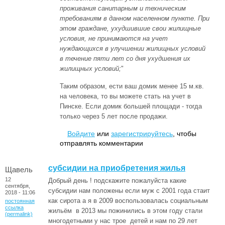
проживания санитарным и техническим
требованиям в данном населенном пункте. При
этом граждане, ухудшившие свои жилищные
условия, не принимаются на учет
нуждающихся в улучшении жилищных условий
в течение пяти лет со дня ухудшения их
жилищных условий;
"
Таким образом, ести ваш домик менее 15 м.кв.
на человека, то вы можете стать на учет в
Пинске. Если домик большей площади - тогда
только через 5 лет после продажи.
Войдите
или
зарегистрируйтесь
, чтобы
отправлять комментарии
субсидии на приобретения жилья
Щавель
12
Добрый день ! подскажите пожалуйста какие
сентября,
субсидии нам положены если муж с 2001 года стаит
2018 - 11:06
как сирота а я в 2009 воспользовалась социальным
постоянная
ссылка
жильём в 2013 мы пожинились в этом году стали
(permalink)
многодетными у нас трое детей и нам по 29 лет