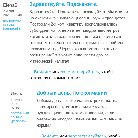
Здравствуйте. Подскажите,
ElenaB
2 июня,
Здравствуйте. Подскажите, пожалуйста. Мы стояли
2020 - 23:40
на очереди как нуждающиеся я , муж и трое деток.
постоянная
Построили 2-х ком. квартиру воспользовались
ссылка
(permalink)
субсидией,но т.к не хватает квадратных метров
хотим стать на расширение, но в исполкоме нам
говорят что нельзя т.к мы построили кв. в ней мы
проживаем год. Через сколько можно стать на
расширение? т.к хотим приобрести дом за
материнский капитал.
Войдите
или
зарегистрируйтесь
, чтобы
отправлять комментарии
Добрый день. По окончании
Люся
10 июня,
Добрый день. По окончании строительства
2020 -
квартиры вашу семью сняли с учёта
07:19
нуждающихся, на каком основании, если
постоянная
ссылка
метраж на каждого члена семьи был меньше
(permalink)
нормы?
Войдите
или
зарегистрируйтесь
, чтобы