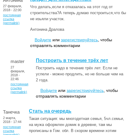
Антонина
27 февраля,
Что делать,если я отказалась на этот год от
2018 - 22:00
строительства?А теперь думаю построиться,что бы
постоянная
не изьяли участок.
ссылка
(permalink)
Антонина Дралова
Войдите
или
зарегистрируйтесь
, чтобы
отправлять комментарии
Построить в течение трёх лет
master
27
Построить надо в течение трёх лет. Если не
февраля,
успели - можно продлить, но не больше чем на
2018 -
22:46
2 года.
постоянная
ссылка
Войдите
или
зарегистрируйтесь
, чтобы
(permalink)
отправлять комментарии
Стать на очередь
Танечка
2 марта,
Такая ситуация: мы многодетная семья, 5чл.семьи,
2018 - 17:44
на мужа оформлен домик в деревне, там мы
постоянная
прописаны в Гом. обл. В скором времени хотим
ссылка
(permalink)