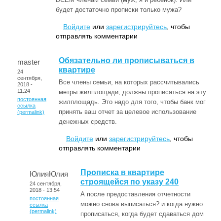
будет достаточно прописки только мужа?
Войдите
или
зарегистрируйтесь
, чтобы
отправлять комментарии
Обязательно ли прописываться в
master
квартире
24
сентября,
Все члены семьи, на которых рассчитывались
2018 -
11:24
метры жилплощади, должны прописаться на эту
постоянная
жилплощадь. Это надо для того, чтобы банк мог
ссылка
принять ваш отчет за целевое использование
(permalink)
денежных средств.
Войдите
или
зарегистрируйтесь
, чтобы
отправлять комментарии
Прописка в квартире
ЮлияЮлия
строящейся по указу 240
24 сентября,
2018 - 13:54
А после предоставления отчетности
постоянная
можно снова выписаться? и когда нужно
ссылка
(permalink)
прописаться, когда будет сдаваться дом