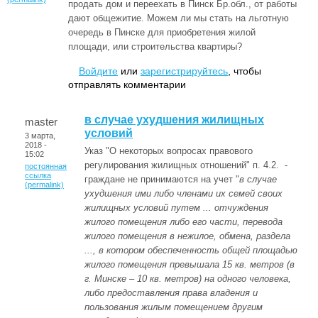
продать дом и переехать в Пинск Бр.обл., от работы
дают общежитие. Можем ли мы стать на льготную
очередь в Пинске для приобретения жилой
площади, или строительства квартиры?
Войдите
или
зарегистрируйтесь
, чтобы
отправлять комментарии
в случае ухудшения жилищных
master
условий
3 марта,
2018 -
Указ "О некоторых вопросах правового
15:02
регулирования жилищных отношений" п. 4.2. -
постоянная
ссылка
граждане не принимаются на учет "
в случае
(permalink)
ухудшения ими либо членами их семей своих
жилищных условий путем ... отчуждения
жилого помещения либо его части, перевода
жилого помещения в нежилое, обмена, раздела
..., в котором обеспеченность общей площадью
жилого помещения превышала 15 кв. метров (в
г. Минске – 10 кв. метров) на одного человека,
либо предоставления права владения и
пользования жилым помещением другим