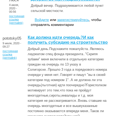
4 июля,
Добрый вечер. Подразумевается любой пункт
2020 -
сельской местности.
00:56
постоянная
Войдите
или
зарегистрируйтесь
, чтобы
ссылка
(permalink)
отправлять комментарии
Как должна идти очередь?И как
pototsky05
получить субсидию на строительство
9 июля, 2020 -
09:27
Добрый день.Подскажите пожалуйста..Являюсь
постоянная
лауреатом спец фонда президента.."Скрипя
ссылка
(permalink)
зубами" меня включили в отдельную категорию
граждан на очередь по 13 указу в
Солигорске..Прошло 3 года а порядкового номера
очереди у меня нет..Говорят и пишут "вы в своей
категории под номером 1"..А не должна ли эта
очередь(льготная) идти поочередно?Горисполком
мотивирует это тем,что пока не пройдут
многодетные,сироты,инвалиды и т.д. моя
категория не рассматривается..Вновь ставшие на
очередь многодетные и все вышеуказанные
постоянно оказываются впереди меня..Таков ли