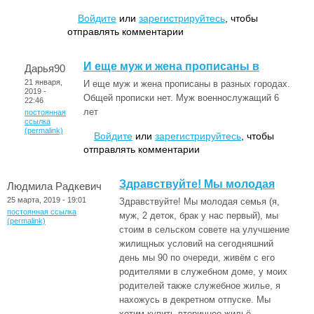
Войдите
или
зарегистрируйтесь
, чтобы
отправлять комментарии
И еще муж и жена прописаны в
Дарья90
21 января,
И еще муж и жена прописаны в разных городах.
2019 -
Общей прописки нет. Муж военнослужащий 6
22:46
лет
постоянная
ссылка
(permalink)
Войдите
или
зарегистрируйтесь
, чтобы
отправлять комментарии
Здравствуйте! Мы молодая
Людмила Радкевич
25 марта, 2019 - 19:01
Здравствуйте! Мы молодая семья (я,
постоянная ссылка
муж, 2 деток, брак у нас первый), мы
(permalink)
стоим в сельском совете на улучшение
жилищных условий на сегодняшний
день мы 90 по очереди, живём с его
родителями в служебном доме, у моих
родителей также служебное жилье, я
нахожусь в декретном отпуске. Мы
хотим купить вторичное жильё