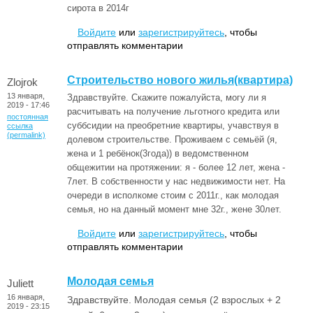
сирота в 2014г
Войдите
или
зарегистрируйтесь
, чтобы
отправлять комментарии
Строительство нового жилья(квартира)
Zlojrok
13 января,
Здравствуйте. Скажите пожалуйста, могу ли я
2019 - 17:46
расчитывать на получение льготного кредита или
постоянная
суббсидии на преобретние квартиры, учавствуя в
ссылка
(permalink)
долевом строительстве. Проживаем с семьёй (я,
жена и 1 ребёнок(3года)) в ведомственном
общежитии на протяжении: я - более 12 лет, жена -
7лет. В собственности у нас недвижимости нет. На
очереди в исполкоме стоим с 2011г., как молодая
семья, но на данный момент мне 32г., жене 30лет.
Войдите
или
зарегистрируйтесь
, чтобы
отправлять комментарии
Молодая семья
Juliett
16 января,
Здравствуйте. Молодая семья (2 взрослых + 2
2019 - 23:15