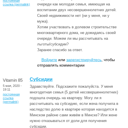
постоянная
очереди как молодая семья, имеющая на
ссылка (permalink)
воспитании двух несовершеннолетних детей.
Своей недвижимости нет (ни у меня, ни у
мужа).
Хотим участвовать в долевом строительстве
многоквартирного дома, не дожидаясь своей
очереди. Можем ли мы рассчитывать на
льготы/субсидии?
Заранее спасибо за ответ.
Войдите
или
зарегистрируйтесь
, чтобы
отправлять комментарии
Субсидии
Vitamin 85
5 мая, 2020 -
Здравствуйте. Подскажите пожалуйста. У меня
19:11
многодетная семья (5 детей несовершеннолетних)
постоянная
подошла очередь на квартиру. Могу ли я
ссылка
(permalink)
рассчитывать на субсидию, если жена получила в
наследство долю в квартире которая находится в
Минском районе сами живём в Минске? Или жене
нужно отказываться от доли для получения
субсидии.