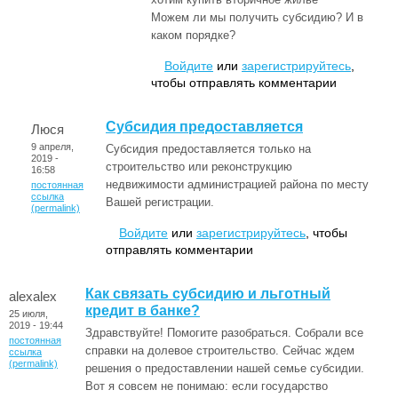
Можем ли мы получить субсидию? И в
каком порядке?
Войдите
или
зарегистрируйтесь
,
чтобы отправлять комментарии
Субсидия предоставляется
Люся
9 апреля,
Субсидия предоставляется только на
2019 -
строительство или реконструкцию
16:58
недвижимости администрацией района по месту
постоянная
ссылка
Вашей регистрации.
(permalink)
Войдите
или
зарегистрируйтесь
, чтобы
отправлять комментарии
Как связать субсидию и льготный
alexalex
кредит в банке?
25 июля,
2019 - 19:44
Здравствуйте! Помогите разобраться. Собрали все
постоянная
справки на долевое строительство. Сейчас ждем
ссылка
(permalink)
решения о предоставлении нашей семье субсидии.
Вот я совсем не понимаю: если государство