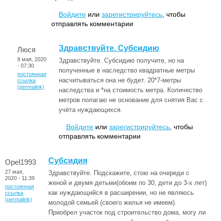
Войдите
или
зарегистрируйтесь
, чтобы
отправлять комментарии
Здравствуйте. Субсидию
Люся
8 мая, 2020
Здравствуйте. Субсидию получите, но на
- 07:30
полученные в наследство квадратные метры
постоянная
насчитываться она не будет. 20*7-метры
ссылка
(permalink)
наследства и *на стоимость метра. Количество
метров полагаю не основание для снятия Вас с
учёта нуждающихся.
Войдите
или
зарегистрируйтесь
, чтобы
отправлять комментарии
Субсидия
Opel1993
27 мая,
Здравствуйте. Подскажите, стою на очереди с
2020 - 11:39
женой и двумя детьми(обоим по 30, дети до 3-х лет)
постоянная
как нуждающийся в расширении, но не являюсь
ссылка
(permalink)
молодой семьей (своего жилья не имеем).
Приобрел участок под строительство дома, могу ли