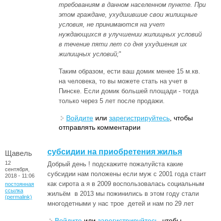
требованиям в данном населенном пункте. При
этом граждане, ухудшившие свои жилищные
условия, не принимаются на учет
нуждающихся в улучшении жилищных условий
в течение пяти лет со дня ухудшения их
жилищных условий;
"
Таким образом, ести ваш домик менее 15 м.кв.
на человека, то вы можете стать на учет в
Пинске. Если домик большей площади - тогда
только через 5 лет после продажи.
Войдите
или
зарегистрируйтесь
, чтобы
отправлять комментарии
субсидии на приобретения жилья
Щавель
12
Добрый день ! подскажите пожалуйста какие
сентября,
субсидии нам положены если муж с 2001 года стаит
2018 - 11:06
как сирота а я в 2009 воспользовалась социальным
постоянная
ссылка
жильём в 2013 мы пожинились в этом году стали
(permalink)
многодетными у нас трое детей и нам по 29 лет
Войдите
или
зарегистрируйтесь
, чтобы