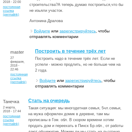
2018 - 22:00
строительства?А теперь думаю построиться,что бы
постоянная
не изьяли участок.
ссылка
(permalink)
Антонина Дралова
Войдите
или
зарегистрируйтесь
, чтобы
отправлять комментарии
Построить в течение трёх лет
master
27
Построить надо в течение трёх лет. Если не
февраля,
успели - можно продлить, но не больше чем на
2018 -
22:46
2 года.
постоянная
ссылка
Войдите
или
зарегистрируйтесь
, чтобы
(permalink)
отправлять комментарии
Стать на очередь
Танечка
2 марта,
Такая ситуация: мы многодетная семья, 5чл.семьи,
2018 - 17:44
на мужа оформлен домик в деревне, там мы
постоянная
прописаны в Гом. обл. В скором времени хотим
ссылка
(permalink)
продать дом и переехать в Пинск Бр.обл., от работы
дают общежитие. Можем ли мы стать на льготную