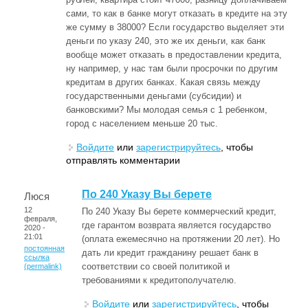
сами, то как в банке могут отказать в кредите на эту
же сумму в 38000? Если государство выделяет эти
деньги по указу 240, это же их деньги, как банк
вообще может отказать в предоставлении кредита,
ну например, у нас там были просрочки по другим
кредитам в других банках. Какая связь между
государственными деньгами (субсидии) и
банковскими? Мы молодая семья с 1 ребенком,
город с населением меньше 20 тыс.
Войдите
или
зарегистрируйтесь
, чтобы
отправлять комментарии
По 240 Указу Вы берете
Люся
12
По 240 Указу Вы берете коммерческий кредит,
февраля,
где гарантом возврата является государство
2020 -
21:01
(оплата ежемесячно на протяжении 20 лет). Но
постоянная
дать ли кредит гражданину решает банк в
ссылка
соответствии со своей политикой и
(permalink)
требованиями к кредитополучателю.
Войдите
или
зарегистрируйтесь
, чтобы