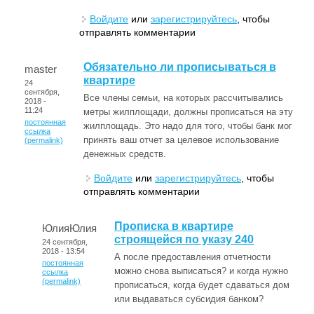
Войдите
или
зарегистрируйтесь
, чтобы
отправлять комментарии
Обязательно ли прописываться в
master
квартире
24
сентября,
Все члены семьи, на которых рассчитывались
2018 -
11:24
метры жилплощади, должны прописаться на эту
постоянная
жилплощадь. Это надо для того, чтобы банк мог
ссылка
принять ваш отчет за целевое использование
(permalink)
денежных средств.
Войдите
или
зарегистрируйтесь
, чтобы
отправлять комментарии
Прописка в квартире
ЮлияЮлия
строящейся по указу 240
24 сентября,
2018 - 13:54
А после предоставления отчетности
постоянная
можно снова выписаться? и когда нужно
ссылка
(permalink)
прописаться, когда будет сдаваться дом
или выдаваться субсидия банком?