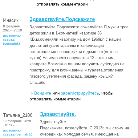
отправлять комментарии
Здравствуйте.Подскажите
Инасик
8 февраля,
Здравствуйте.Подскажите пожалуйста.Я,муж и трое
2020 - 23:10
деток жили в 1-комнатной квартире 36
постоянная
КВ.м,обменяли квартиру на дом 1969г.п с нашей
ссылка
(permalink)
доплатой(туалета,ванны и канализации
нет,отопление печное,кухни в доме нет(летняя
кухня).На человека получается 13 с лишним
квадрата.Возможно ли нам получить субсидию на
пристройку для кухни,ванны и туалета,отопления
газового,утепления фасада, замену крыши?
Спасибо
Войдите
или
зарегистрируйтесь
, чтобы
отправлять комментарии
Здравствуйте.
Татьяна_2106
17 февраля, 2020
Здравствуйте.
- 01:35
Подскажите, пожалуйста. С 2013г. мы стоим на
постоянная
очереди как молодая семья, имеющая на
ссылка (permalink)