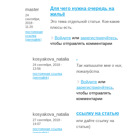
Для чего нужна очередь на
master
жильё
24
сентября,
Это тема отдельной статьи. Кое-какие
2018 -
11:20
плюсы есть.
постоянная
ссылка
Войдите
или
зарегистрируйтесь
,
(permalink)
чтобы отправлять комментарии
.
kosyakova_natalia
24 сентября, 2018 -
Так напишите мне о них,
13:56
пожалуйста.
постоянная ссылка
(permalink)
Войдите
или
зарегистрируйтесь
,
чтобы отправлять
комментарии
ссылку на статью
kosyakova_natalia
27 сентября, 2018 -
или дайте ссылку на
14:07
статью)
постоянная ссылка
(permalink)