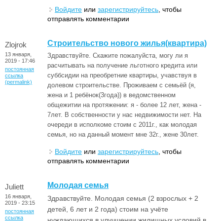
Войдите
или
зарегистрируйтесь
, чтобы
отправлять комментарии
Строительство нового жилья(квартира)
Zlojrok
13 января,
Здравствуйте. Скажите пожалуйста, могу ли я
2019 - 17:46
расчитывать на получение льготного кредита или
постоянная
суббсидии на преобретние квартиры, учавствуя в
ссылка
(permalink)
долевом строительстве. Проживаем с семьёй (я,
жена и 1 ребёнок(3года)) в ведомственном
общежитии на протяжении: я - более 12 лет, жена -
7лет. В собственности у нас недвижимости нет. На
очереди в исполкоме стоим с 2011г., как молодая
семья, но на данный момент мне 32г., жене 30лет.
Войдите
или
зарегистрируйтесь
, чтобы
отправлять комментарии
Молодая семья
Juliett
16 января,
Здравствуйте. Молодая семья (2 взрослых + 2
2019 - 23:15
детей, 6 лет и 2 года) стоим на учёте
постоянная
ссылка
нуждающихся в улучшении жилищных условий в