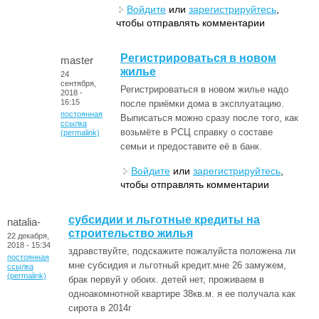
Войдите
или
зарегистрируйтесь
,
чтобы отправлять комментарии
Регистрироваться в новом
master
жилье
24
сентября,
Регистрироваться в новом жилье надо
2018 -
16:15
после приёмки дома в эксплуатацию.
постоянная
Выписаться можно сразу после того, как
ссылка
возьмёте в РСЦ справку о составе
(permalink)
семьи и предоставите её в банк.
Войдите
или
зарегистрируйтесь
,
чтобы отправлять комментарии
субсидии и льготные кредиты на
natalia-
строительство жилья
22 декабря,
2018 - 15:34
здравствуйте, подскажите пожалуйста положена ли
постоянная
мне субсидия и льготный кредит.мне 26 замужем,
ссылка
(permalink)
брак первуй у обоих. детей нет, проживаем в
одноакомнотной квартире 38кв.м. я ее получала как
сирота в 2014г