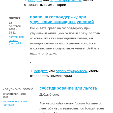
отправлять комментарии
право на господдержку при
master
улучшении жилищных условий
12
сентября,
Вы имеете право на господдержку при
2018 -
18:31
улучшении жилищных условий сразу по трём
постоянная
основаниям - как многодетная семья, как
ссылка
молодая семья из числа детей-сирот, и как
(permalink)
проживающие в социальном жилье. Выбрать
надо что-то одно.
-
Войдите
или
зарегистрируйтесь
, чтобы
отправлять комментарии
субсидирование или льгота
kosyakova_natalia
19 сентября, 2018 -
Добрый день.
10:05
постоянная ссылка
Мы не молодая семья (обоим больше 30
(permalink)
лет, оба были разведены до брака), есть