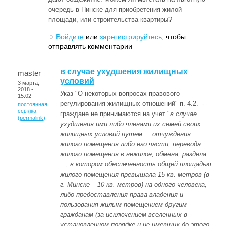
очередь в Пинске для приобретения жилой
площади, или строительства квартиры?
Войдите
или
зарегистрируйтесь
, чтобы
отправлять комментарии
в случае ухудшения жилищных
master
условий
3 марта,
2018 -
Указ "О некоторых вопросах правового
15:02
регулирования жилищных отношений" п. 4.2. -
постоянная
ссылка
граждане не принимаются на учет "
в случае
(permalink)
ухудшения ими либо членами их семей своих
жилищных условий путем ... отчуждения
жилого помещения либо его части, перевода
жилого помещения в нежилое, обмена, раздела
..., в котором обеспеченность общей площадью
жилого помещения превышала 15 кв. метров (в
г. Минске – 10 кв. метров) на одного человека,
либо предоставления права владения и
пользования жилым помещением другим
гражданам (за исключением вселенных в
установленном порядке и не имевших до этого