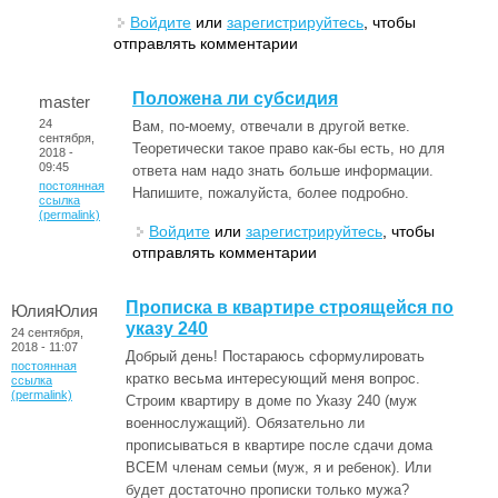
Войдите
или
зарегистрируйтесь
, чтобы
отправлять комментарии
Положена ли субсидия
master
24
Вам, по-моему, отвечали в другой ветке.
сентября,
Теоретически такое право как-бы есть, но для
2018 -
09:45
ответа нам надо знать больше информации.
постоянная
Напишите, пожалуйста, более подробно.
ссылка
(permalink)
Войдите
или
зарегистрируйтесь
, чтобы
отправлять комментарии
Прописка в квартире строящейся по
ЮлияЮлия
указу 240
24 сентября,
2018 - 11:07
Добрый день! Постараюсь сформулировать
постоянная
кратко весьма интересующий меня вопрос.
ссылка
(permalink)
Строим квартиру в доме по Указу 240 (муж
военнослужащий). Обязательно ли
прописываться в квартире после сдачи дома
ВСЕМ членам семьи (муж, я и ребенок). Или
будет достаточно прописки только мужа?