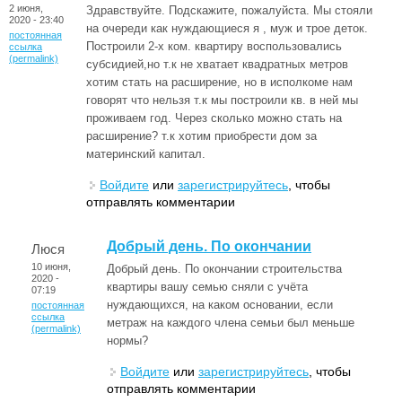
2 июня,
Здравствуйте. Подскажите, пожалуйста. Мы стояли
2020 - 23:40
на очереди как нуждающиеся я , муж и трое деток.
постоянная
Построили 2-х ком. квартиру воспользовались
ссылка
(permalink)
субсидией,но т.к не хватает квадратных метров
хотим стать на расширение, но в исполкоме нам
говорят что нельзя т.к мы построили кв. в ней мы
проживаем год. Через сколько можно стать на
расширение? т.к хотим приобрести дом за
материнский капитал.
Войдите
или
зарегистрируйтесь
, чтобы
отправлять комментарии
Добрый день. По окончании
Люся
10 июня,
Добрый день. По окончании строительства
2020 -
квартиры вашу семью сняли с учёта
07:19
нуждающихся, на каком основании, если
постоянная
ссылка
метраж на каждого члена семьи был меньше
(permalink)
нормы?
Войдите
или
зарегистрируйтесь
, чтобы
отправлять комментарии