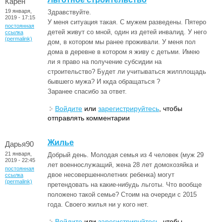
Карен
19 января,
Здравствуйте.
2019 - 17:15
У меня ситуация такая. С мужем разведены. Пятеро
постоянная
детей живут со мной, один из детей инвалид. У него
ссылка
(permalink)
дом, в котором мы ранее проживали. У меня пол
дома в деревне в котором я живу с детьми. Имею
ли я право на получение субсидии на
строительство? Будет ли учитываться жилплощадь
бывшего мужа? И ккда обращаться ?
Заранее спасибо за ответ.
Войдите
или
зарегистрируйтесь
, чтобы
отправлять комментарии
Жилье
Дарья90
21 января,
Добрый день. Молодая семья из 4 человек (муж 29
2019 - 22:45
лет военнослужащий, жена 28 лет домохозяйка и
постоянная
двое несовершеннолетних ребенка) могут
ссылка
(permalink)
претендовать на какие-нибудь льготы. Что вообще
положено такой семье? Стоим на очереди с 2015
года. Своего жилья ни у кого нет.
Войдите
или
зарегистрируйтесь
, чтобы