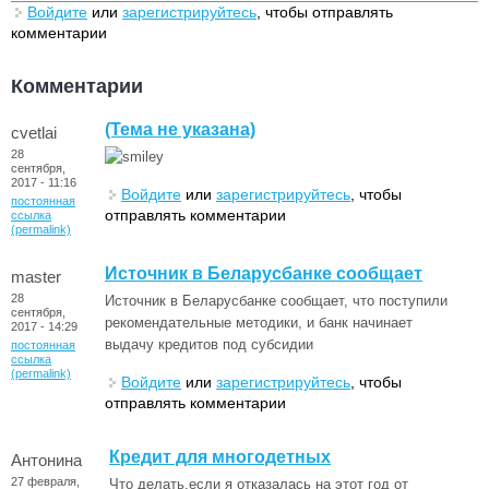
Войдите
или
зарегистрируйтесь
, чтобы отправлять
комментарии
Комментарии
(Тема не указана)
cvetlai
28
сентября,
2017 - 11:16
Войдите
или
зарегистрируйтесь
, чтобы
постоянная
отправлять комментарии
ссылка
(permalink)
Источник в Беларусбанке сообщает
master
28
Источник в Беларусбанке сообщает, что поступили
сентября,
рекомендательные методики, и банк начинает
2017 - 14:29
выдачу кредитов под субсидии
постоянная
ссылка
(permalink)
Войдите
или
зарегистрируйтесь
, чтобы
отправлять комментарии
Кредит для многодетных
Антонина
27 февраля,
Что делать,если я отказалась на этот год от