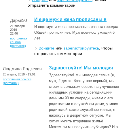
отправлять комментарии
И еще муж и жена прописаны в
Дарья90
21 января,
И еще муж и жена прописаны в разных городах.
2019 -
Общей прописки нет. Муж военнослужащий 6
22:46
лет
постоянная
ссылка
(permalink)
Войдите
или
зарегистрируйтесь
, чтобы
отправлять комментарии
Здравствуйте! Мы молодая
Людмила Радкевич
25 марта, 2019 - 19:01
Здравствуйте! Мы молодая семья (я,
постоянная ссылка
муж, 2 деток, брак у нас первый), мы
(permalink)
стоим в сельском совете на улучшение
жилищных условий на сегодняшний
день мы 90 по очереди, живём с его
родителями в служебном доме, у моих
родителей также служебное жилье, я
нахожусь в декретном отпуске. Мы
хотим купить вторичное жильё
Можем ли мы получить субсидию? И в