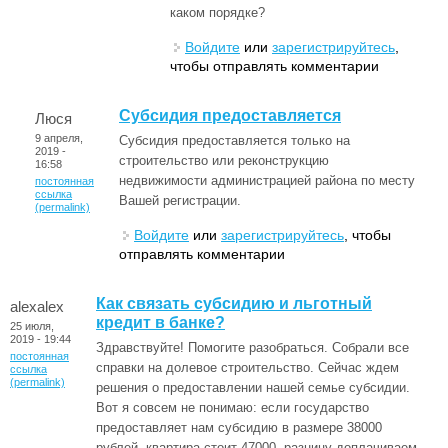
каком порядке?
Войдите
или
зарегистрируйтесь
,
чтобы отправлять комментарии
Субсидия предоставляется
Люся
9 апреля,
Субсидия предоставляется только на
2019 -
строительство или реконструкцию
16:58
недвижимости администрацией района по месту
постоянная
ссылка
Вашей регистрации.
(permalink)
Войдите
или
зарегистрируйтесь
, чтобы
отправлять комментарии
Как связать субсидию и льготный
alexalex
кредит в банке?
25 июля,
2019 - 19:44
Здравствуйте! Помогите разобраться. Собрали все
постоянная
справки на долевое строительство. Сейчас ждем
ссылка
(permalink)
решения о предоставлении нашей семье субсидии.
Вот я совсем не понимаю: если государство
предоставляет нам субсидию в размере 38000
рублей, квартира стоит 47000, разницу доплачиваем