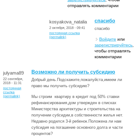
отправлять комментарии
спасибо
kosyakova_natalia
2 октября, 2018 - 09:41
спасибо
постоянная ссылка
(permalink)
Войдите
или
зарегистрируйтесь
,
чтобы отправлять
комментарии
Возможно ли получить субсидию
julyama89
22 сентября,
Добрый день.Подскажите,пожалуйста,имеем ли
2018 - 11:31
право мы получить субсидию?
постоянная
ссылка
(permalink)
Мы строим квартиру в кредит под 50% ставки
рефинансирования,дом утвержден в списках
Министерства архитектуры и строительства на
получении субсидии,в собственности жилья нет.
Недавно родился 3-й ребенок.Положена ли нам
субсидия на погашение основного долга и части
процентов?