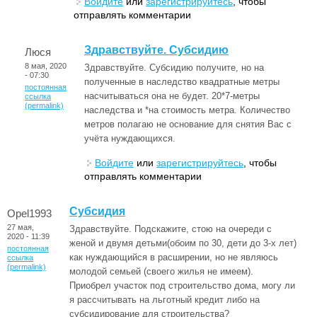
Войдите
или
зарегистрируйтесь
, чтобы
отправлять комментарии
Здравствуйте. Субсидию
Люся
8 мая, 2020
Здравствуйте. Субсидию получите, но на
- 07:30
полученные в наследство квадратные метры
постоянная
насчитываться она не будет. 20*7-метры
ссылка
(permalink)
наследства и *на стоимость метра. Количество
метров полагаю не основание для снятия Вас с
учёта нуждающихся.
Войдите
или
зарегистрируйтесь
, чтобы
отправлять комментарии
Субсидия
Opel1993
27 мая,
Здравствуйте. Подскажите, стою на очереди с
2020 - 11:39
женой и двумя детьми(обоим по 30, дети до 3-х лет)
постоянная
как нуждающийся в расширении, но не являюсь
ссылка
(permalink)
молодой семьей (своего жилья не имеем).
Приобрел участок под строительство дома, могу ли
я рассчитывать на льготный кредит либо на
субсидирование для строительства?