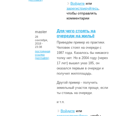
Войдите
или
зарегистрируйтесь
,
чтобы отправлять
комментарии
Для чего стоять на
master
очередм на жильё
28
сентября,
Приведём пример из практики.
2018 -
23:38
Человек стоял на очереди с
постоянная
1987 года. Казалось бы никакого
ссылка
толку нет. Но в 2004 году (через
(permalink)
17 лет) вышел указ 185, он
оказался первым в очереди и
получил жилплощадь.
Другой пример - получить
земельный участок проще, если
ты стоишь на очереди.
и т.п.
Войдите
или
зарегистрируйтесь
, чтобы