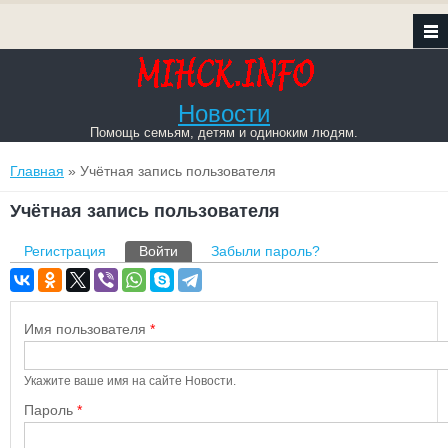
Новости
Помощь семьям, детям и одиноким людям.
Вы здесь
Главная
» Учётная запись пользователя
Учётная запись пользователя
Главные вкладки
Регистрация
Войти
(активная вкладка)
Забыли пароль?
Имя пользователя
*
Укажите ваше имя на сайте Новости.
Пароль
*