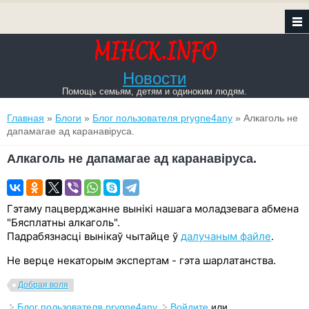
Новости
Помощь семьям, детям и одиноким людям.
Вы здесь
Главная
»
Блоги
»
Блог пользователя prygne4any
» Алкаголь не
дапамагае ад каранавіруса.
Алкаголь не дапамагае ад каранавіруса.
Гэтаму пацверджанне вынікі нашага моладзевага абмена
"Бясплатны алкаголь".
Падрабязнасці вынікаў чытайце ў
далучаным файле
.
Не верце некаторым экспертам - гэта шарлатанства.
Добрая воля
Блог пользователя prygne4any
Войдите
или