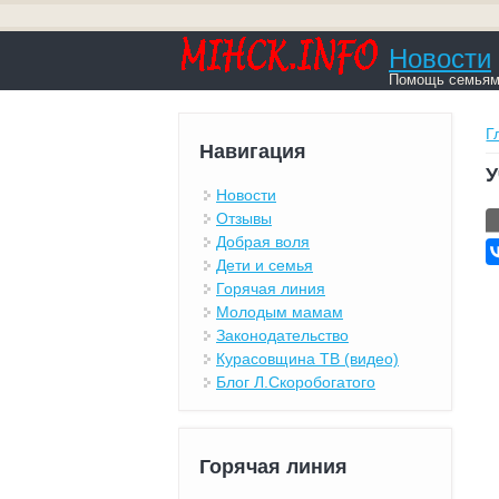
Новости
Помощь семьям,
В
Г
Навигация
У
Новости
Г
Отзывы
Добрая воля
Дети и семья
Горячая линия
Молодым мамам
Законодательство
Курасовщина ТВ (видео)
Блог Л.Скоробогатого
Горячая линия