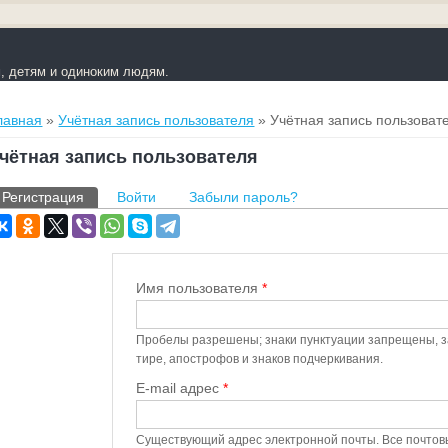
 детям и одиноким людям.
ы здесь
лавная
»
Учётная запись пользователя
» Учётная запись пользоват
чётная запись пользователя
лавные вкладки
Регистрация
(активная вкладка)
Войти
Забыли пароль?
Имя пользователя
*
Пробелы разрешены; знаки пунктуации запрещены, з
тире, апострофов и знаков подчеркивания.
E-mail адрес
*
Существующий адрес электронной почты. Все почтов