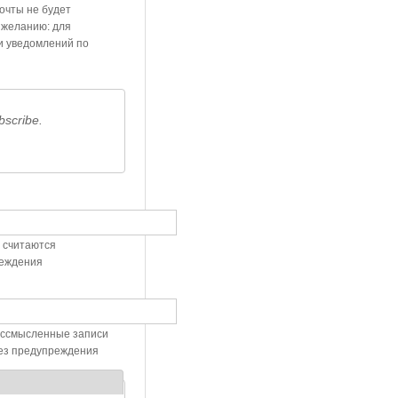
почты не будет
 желанию: для
и уведомлений по
bscribe.
 считаются
реждения
Бессмысленные записи
без предупреждения